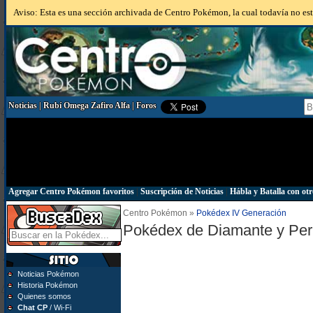
Aviso: Esta es una sección archivada de Centro Pokémon, la cual todavía no está
Noticias
|
Rubí Omega Zafiro Alfa
|
Foros
Agregar Centro Pokémon favoritos
|
Suscripción de Noticias
|
Hábla y Batalla con otr
Centro Pokémon »
Pokédex IV Generación
Pokédex de Diamante y Per
Noticias Pokémon
Historia Pokémon
Quienes somos
Chat CP
/ Wi-Fi