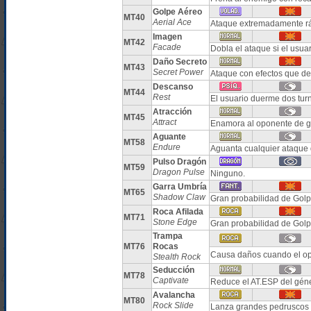
Golpe Aéreo
MT40
Aerial Ace
Ataque extremadamente rá
Imagen
MT42
Facade
Dobla el ataque si el usua
Daño Secreto
MT43
Secret Power
Ataque con efectos que de
Descanso
MT44
Rest
El usuario duerme dos tur
Atracción
MT45
Attract
Enamora al oponente de g
Aguante
MT58
Endure
Aguanta cualquier ataque
Pulso Dragón
MT59
Dragon Pulse
Ninguno.
Garra Umbría
MT65
Shadow Claw
Gran probabilidad de Golpe
Roca Afilada
MT71
Stone Edge
Gran probabilidad de Golpe
Trampa
MT76
Rocas
Causa daños cuando el o
Stealth Rock
Seducción
MT78
Captivate
Reduce el AT.ESP del géne
Avalancha
MT80
Rock Slide
Lanza grandes pedruscos 