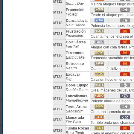
MT11
Sunny Day
Mejora ataques fuego dura
Protección
MT17
Protect
Evade el ataque pero falla
Danza Lluvia
MT18
Rain Dance
Potencia los ataques de a
Frustración
MT21
Frustration
Cuanta menos feliz sea el 
Cola Férrea
MT23
Iron Tail
Ataque con cola férrea. P
Terremoto
MT26
Earthquake
Tremenda sacudida del te
Retroceso
MT27
Return
Cuanto más feliz sea el u
Excavar
MT28
Dig
Cava un hoyo en el primer
Doble Equipo
MT32
Double Team
Crea imágenes del usuario
Lanzallamas
MT35
Flamethrower
Potente ataque de fuego.
Torm. Arena
MT37
Sandstorm
Crea una tormenta de aren
Llamarada
MT38
Fire Blast
Terrible onda que chamus
Tumba Rocas
MT39
Rock Tomb
Frena al enemigo con roc