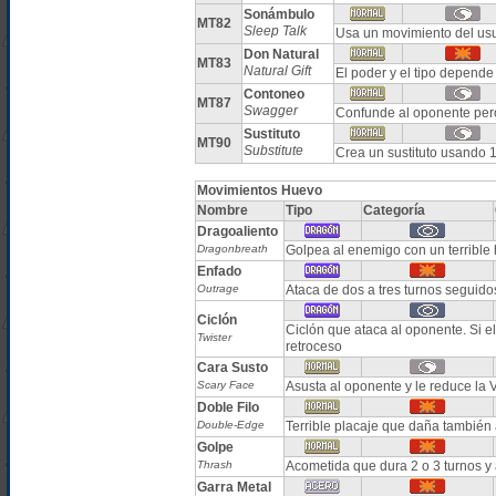
Sonámbulo
MT82
Sleep Talk
Usa un movimiento del usu
Don Natural
MT83
Natural Gift
El poder y el tipo depende
Contoneo
MT87
Swagger
Confunde al oponente pe
Sustituto
MT90
Substitute
Crea un sustituto usando 
Movimientos Huevo
Nombre
Tipo
Categoría
Dragoaliento
Dragonbreath
Golpea al enemigo con un terrible 
Enfado
Outrage
Ataca de dos a tres turnos seguido
Ciclón
Ciclón que ataca al oponente. Si 
Twister
retroceso
Cara Susto
Scary Face
Asusta al oponente y le reduce l
Doble Filo
Double-Edge
Terrible placaje que daña también 
Golpe
Thrash
Acometida que dura 2 o 3 turnos y a
Garra Metal