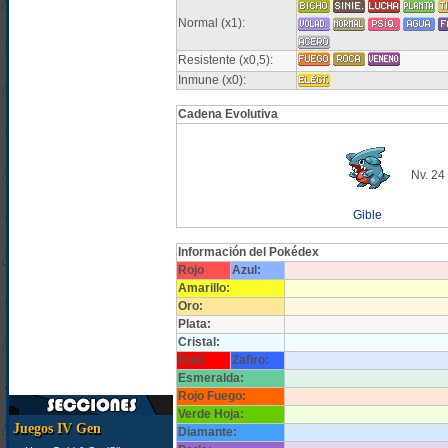
Normal (x1):
Resistente (x0,5):
Inmune (x0):
Cadena Evolutiva
Nv. 24
Gible
Información del Pokédex
Rojo
Azul:
Amarillo:
Oro:
Plata:
Cristal:
Rubí
Zafiro:
Esmeralda:
Rojo Fuego:
Verde Hoja:
Juegos IV Gen
Diamante: