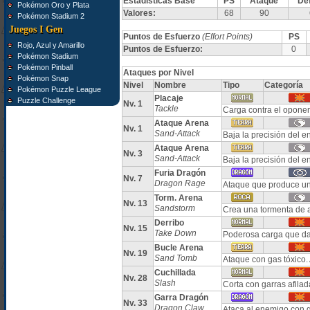
Estadísticas Base
PS
Ataque
De
Pokémon Oro y Plata
Valores:
68
90
Pokémon Stadium 2
Juegos I Gen
Puntos de Esfuerzo
(Effort Points)
PS
Rojo, Azul y Amarillo
Puntos de Esfuerzo:
0
Pokémon Stadium
Pokémon Pinball
Ataques por Nivel
Pokémon Snap
Nivel
Nombre
Tipo
Categoría
Pokémon Puzzle League
Placaje
Puzzle Challenge
Nv. 1
Tackle
Carga contra el oponen
Ataque Arena
Nv. 1
Sand-Attack
Baja la precisión del 
Ataque Arena
Nv. 3
Sand-Attack
Baja la precisión del 
Furia Dragón
Nv. 7
Dragon Rage
Ataque que produce u
Torm. Arena
Nv. 13
Sandstorm
Crea una tormenta de a
Derribo
Nv. 15
Take Down
Poderosa carga que da
Bucle Arena
Nv. 19
Sand Tomb
Ataque con gas tóxico. 
Cuchillada
Nv. 28
Slash
Corta con garras afilad
Garra Dragón
Nv. 33
Dragon Claw
Ataca al enemigo con g