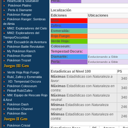
Perla:
HeartGold & SoulSilver
Pokémon Platino
Perla & Diamante
Localización
Pokémon Ranger
Ediciones
Ubicaciones
Pokémon Ranger: Sombras
Rubí:
de Almia
Zafiro:
MM2: Exploradores del Cielo
Esmeralda:
MM2: Exploradores del
Rojo Fuego:
Tiempo/Oscuridad
Verde Hoja:
MM: Escuadrón de Aventura
Colosseum:
Pokémon Battle Revolution
My Pokémon Ranch
Tempestad Oscura:
Pokémon Rumble
Diamante:
Evolucionando a Gible
Pokémon Trozei!
Perla:
Evolucionando a Gible
Juegos III Gen
Estadísticas al Nivel 100
PS
Verde Hoja Rojo Fuego
Máximas
Estadísticas con
Naturaleza a
Rubí, Zafiro y Esmeralda
340
favor
:
XD: Tempestad Oscura
Máximas
Estadísticas con
Naturaleza en
Pokémon Colosseum
340
contra
:
Pinball Rubí/Zafiro
MM: Equipo de Rescate Rojo
Máximas
Estadísticas con
Naturaleza
340
neutral
:
& Azul
Pokémon Dash
Mínimas
Estadísticas con
Naturaleza
246
Pokémon Channel
neutral
:
Pokémon Box
Mínimas
Estadísticas con
Naturaleza en
246
contra
:
Juegos II Gen
Pokémon Cristal