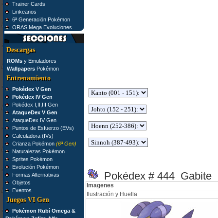
Trainer Cards
Linkeanos
6ª Generación Pokémon
ORAS Mega Evoluciones
Descargas
ROMs
y Emuladores
Wallpapers
Pokémon
Entrenamiento
Pokédex V Gen
Pokédex IV Gen
Pokédex I,II,III Gen
AtaqueDex V Gen
AtaqueDex IV Gen
Puntos de Esfuerzo (EVs)
Calculadora (IVs)
Crianza Pokémon
(6ª Gen)
Naturalezas Pokémon
Sprites Pokémon
Evolución Pokémon
Pokédex # 444 Gabite
Formas Alternativas
Objetos
Imagenes
Eventos
Ilustración y Huella
Juegos VI Gen
Pokémon Rubí Omega &