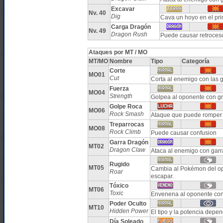
Excavar
Nv. 40
Dig
Cava un hoyo en el pri
Carga Dragón
Nv. 49
Dragon Rush
Puede causar retroces
Ataques por MT / MO
MT/MO
Nombre
Tipo
Categoría
Corte
MO01
Cut
Corta al enemigo con las 
Fuerza
MO04
Strength
Golpea al oponente con g
Golpe Roca
MO06
Rock Smash
Ataque que puede romper 
Treparrocas
MO08
Rock Climb
Puede causar confusion
Garra Dragón
MT02
Dragon Claw
Ataca al enemigo con garr
Rugido
MT05
Cambia al Pokémon del op
Roar
escapar.
Tóxico
MT06
Toxic
Envenena al oponente con
Poder Oculto
MT10
Hidden Power
El tipo y la potencia dep
Día Soleado