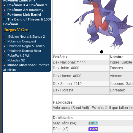
Pokémon Zafiro Alfa
Pokémon X & Pokémon Y
Pokémon Art Academy
Pokémon Link Battle!
The Band of Thieves & 1000
Pokémon
Juegos V Gen
Edición Negra & Blanca 2
Pokemon Conquest
Pokémon Negro & Blanco
Pokémon Rumble Blast
PokéPark 2 Wii
Pokédex
Nombre
Pokédex 3D
Dex Nacional: # 444
Ingles: Gabite
Mundo Misterioso:
Portales
Dex Johto: #000
Frances:
al Infinito
Dex Hoenn: #000
Aleman:
Dex Sinnoh: #110
Japones: Gabi
Dex Floresta:
Coreano:
Habilidades
Velo arena (Sand Veil) : Es más fácil que fallen 
Debilidades
Muy Débil (x4):
Débil (x2):