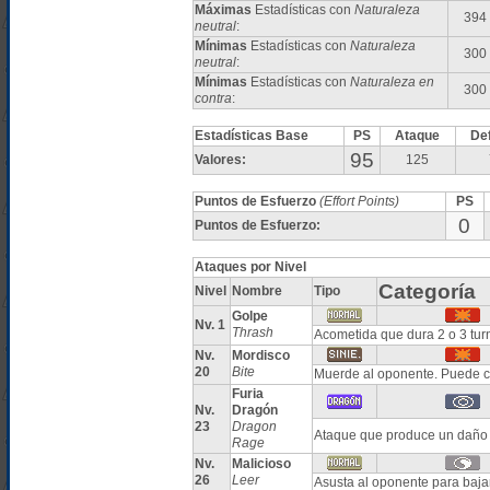
Máximas
Estadísticas con
Naturaleza
394
neutral
:
Mínimas
Estadísticas con
Naturaleza
300
neutral
:
Mínimas
Estadísticas con
Naturaleza en
300
contra
:
Estadísticas Base
PS
Ataque
De
95
Valores:
125
Puntos de Esfuerzo
(Effort Points)
PS
0
Puntos de Esfuerzo:
Ataques por Nivel
Categoría
Nivel
Nombre
Tipo
Golpe
Nv. 1
Thrash
Acometida que dura 2 o 3 turn
Nv.
Mordisco
20
Bite
Muerde al oponente. Puede c
Furia
Nv.
Dragón
23
Dragon
Ataque que produce un daño
Rage
Nv.
Malicioso
26
Leer
Asusta al oponente para ba