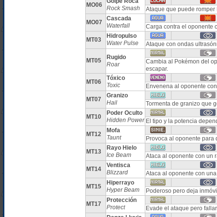
Golpe Roca
MO06
Rock Smash
Ataque que puede romper 
Cascada
MO07
Waterfall
Carga contra el oponente 
Hidropulso
MT03
Water Pulse
Ataque con ondas ultrasón
Rugido
MT05
Cambia al Pokémon del opo
Roar
escapar.
Tóxico
MT06
Toxic
Envenena al oponente con 
Granizo
MT07
Hail
Tormenta de granizo que g
Poder Oculto
MT10
Hidden Power
El tipo y la potencia depe
Mofa
MT12
Taunt
Provoca al oponente para q
Rayo Hielo
MT13
Ice Beam
Ataca al oponente con un r
Ventisca
MT14
Blizzard
Ataca al oponente con una
Hiperrayo
MT15
Hyper Beam
Poderoso pero deja inmóvil 
Protección
MT17
Protect
Evade el ataque pero falla