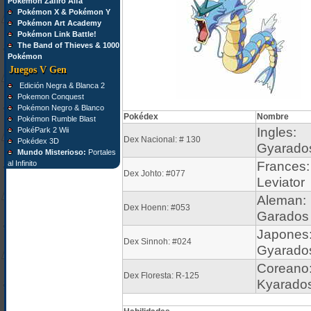
Pokémon Zafiro Alfa
Pokémon X & Pokémon Y
Pokémon Art Academy
Pokémon Link Battle!
The Band of Thieves & 1000
Pokémon
Juegos V Gen
Edición Negra & Blanca 2
Pokemon Conquest
Pokémon Negro & Blanco
Pokédex
Nombre
Pokémon Rumble Blast
Ingles:
PokéPark 2 Wii
Dex Nacional: # 130
Pokédex 3D
Gyarado
Mundo Misterioso:
Portales
al Infinito
Frances:
Dex Johto: #077
Leviator
Aleman:
Dex Hoenn: #053
Garados
Japones
Dex Sinnoh: #024
Gyarado
Coreano
Dex Floresta: R-125
Kyarado