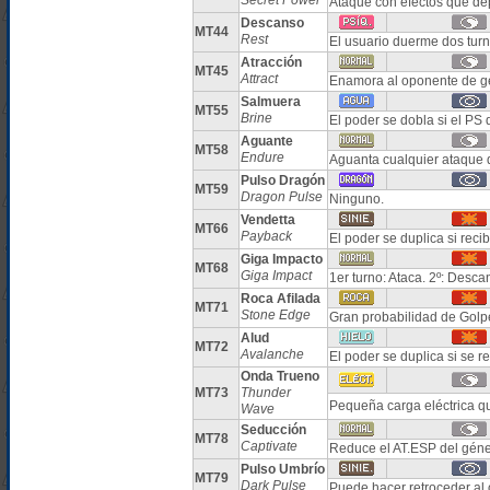
Secret Power
Ataque con efectos que de
Descanso
MT44
Rest
El usuario duerme dos tur
Atracción
MT45
Attract
Enamora al oponente de g
Salmuera
MT55
Brine
El poder se dobla si el PS d
Aguante
MT58
Endure
Aguanta cualquier ataque 
Pulso Dragón
MT59
Dragon Pulse
Ninguno.
Vendetta
MT66
Payback
El poder se duplica si reci
Giga Impacto
MT68
Giga Impact
1er turno: Ataca. 2º: Desca
Roca Afilada
MT71
Stone Edge
Gran probabilidad de Golpe
Alud
MT72
Avalanche
El poder se duplica si se r
Onda Trueno
MT73
Thunder
Pequeña carga eléctrica qu
Wave
Seducción
MT78
Captivate
Reduce el AT.ESP del géne
Pulso Umbrío
MT79
Dark Pulse
Puede hacer retroceder al