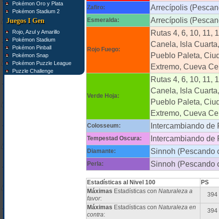
Pokémon Oro y Plata
Arrecípolis (Pescan
Zafiro:
Pokémon Stadium 2
Arrecípolis (Pescan
Esmeralda:
Juegos I Gen
Rojo, Azul y Amarillo
Rutas 4, 6, 10, 11, 
Pokémon Stadium
Canela, Isla Cuarta
Pokémon Pinball
Rojo Fuego:
Pueblo Paleta, Ciu
Pokémon Snap
Pokémon Puzzle League
Extremo, Cueva Cele
Puzzle Challenge
Rutas 4, 6, 10, 11, 
Canela, Isla Cuarta
Verde Hoja:
Pueblo Paleta, Ciu
Extremo, Cueva Cele
Intercambiando de 
Colosseum:
Intercambiando de 
Tempestad Oscura:
Sinnoh (Pescando 
Diamante:
Sinnoh (Pescando 
Perla:
Estadísticas al Nivel 100
PS
Máximas
Estadísticas con
Naturaleza a
394
favor
:
Máximas
Estadísticas con
Naturaleza en
394
contra
: