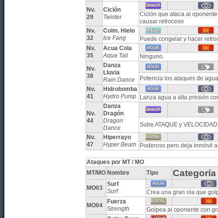
Nv.
Ciclón
Ciclón que ataca al oponente
29
Twister
causar retroceso
Nv.
Colm. Hielo
32
Ice Fang
Puede congelar y hacer retro
Nv.
Acua Cola
35
Aqua Tail
Ninguno.
Danza
Nv.
Lluvia
38
Potencia los ataques de agua
Rain Dance
Nv.
Hidrobomba
41
Hydro Pump
Lanza agua a alta presión co
Danza
Nv.
Dragón
44
Dragon
Sube ATAQUE y VELOCIDAD d
Dance
Nv.
Hiperrayo
47
Hyper Beam
Poderoso pero deja inmóvil al
Ataques por MT / MO
Categoría
MT/MO
Nombre
Tipo
Surf
MO03
Surf
Crea una gran ola que gol
Fuerza
MO04
Strength
Golpea al oponente con gr