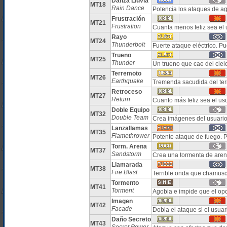
Danza Lluvia
MT18
Rain Dance
Potencia los ataques de ag
Frustración
MT21
Frustration
Cuanta menos feliz sea el 
Rayo
MT24
Thunderbolt
Fuerte ataque eléctrico. Pu
Trueno
MT25
Thunder
Un trueno que cae del ciel
Terremoto
MT26
Earthquake
Tremenda sacudida del ter
Retroceso
MT27
Return
Cuanto más feliz sea el us
Doble Equipo
MT32
Double Team
Crea imágenes del usuario
Lanzallamas
MT35
Flamethrower
Potente ataque de fuego.
Torm. Arena
MT37
Sandstorm
Crea una tormenta de arena
Llamarada
MT38
Fire Blast
Terrible onda que chamus
Tormento
MT41
Torment
Agobia e impide que el op
Imagen
MT42
Facade
Dobla el ataque si el usua
Daño Secreto
MT43