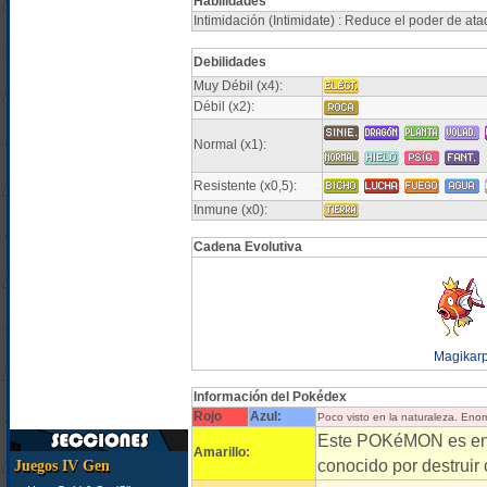
Habilidades
Intimidación (Intimidate) : Reduce el poder de a
Debilidades
Muy Débil (x4):
Débil (x2):
Normal (x1):
Resistente (x0,5):
Inmune (x0):
Cadena Evolutiva
Magikar
Información del Pokédex
Rojo
Azul:
Poco visto en la naturaleza. Eno
Este POKéMON es enor
Amarillo:
conocido por destruir
Juegos IV Gen