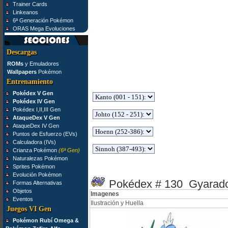
Trainer Cards
Linkeanos
6ª Generación Pokémon
ORAS Mega Evoluciones
Descargas
ROMs
y Emuladores
Wallpapers
Pokémon
Entrenamiento
Pokédex V Gen
Pokédex IV Gen
Pokédex I,II,III Gen
AtaqueDex V Gen
AtaqueDex IV Gen
Puntos de Esfuerzo (EVs)
Calculadora (IVs)
Crianza Pokémon
(6ª Gen)
Naturalezas Pokémon
Sprites Pokémon
Evolución Pokémon
Pokédex # 130 Gyarad
Formas Alternativas
Objetos
Imagenes
Eventos
Ilustración y Huella
Juegos VI Gen
Pokémon Rubí Omega &