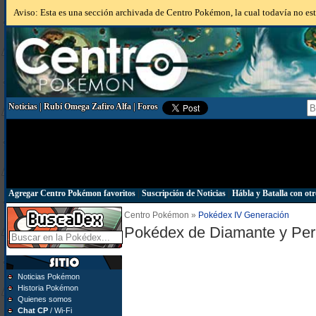
Aviso: Esta es una sección archivada de Centro Pokémon, la cual todavía no está
Noticias
|
Rubí Omega Zafiro Alfa
|
Foros
Agregar Centro Pokémon favoritos
|
Suscripción de Noticias
|
Hábla y Batalla con otr
Centro Pokémon »
Pokédex IV Generación
Pokédex de Diamante y Per
Noticias Pokémon
Historia Pokémon
Quienes somos
Chat CP
/ Wi-Fi