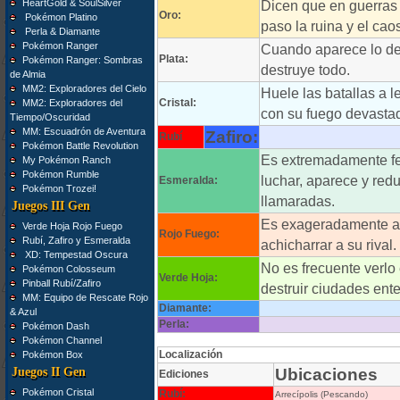
HeartGold & SoulSilver
Dicen que en guerra
Oro:
Pokémon Platino
paso la ruina y el caos
Perla & Diamante
Pokémon Ranger
Cuando aparece lo des
Plata:
Pokémon Ranger: Sombras
destruye todo.
de Almia
MM2: Exploradores del Cielo
Huele las batallas a l
Cristal:
MM2: Exploradores del
con su fuego devastad
Tiempo/Oscuridad
MM: Escuadrón de Aventura
Zafiro:
Rubí
Pokémon Battle Revolution
Es extremadamente fe
My Pokémon Ranch
Pokémon Rumble
luchar, aparece y redu
Esmeralda:
Pokémon Trozei!
llamaradas.
Juegos III Gen
Es exageradamente a
Verde Hoja Rojo Fuego
Rojo Fuego:
Rubí, Zafiro y Esmeralda
achicharrar a su rival.
XD: Tempestad Oscura
No es frecuente verlo
Pokémon Colosseum
Verde Hoja:
Pinball Rubí/Zafiro
destruir ciudades ent
MM: Equipo de Rescate Rojo
Diamante:
& Azul
Perla:
Pokémon Dash
Pokémon Channel
Localización
Pokémon Box
Juegos II Gen
Ubicaciones
Ediciones
Pokémon Cristal
Rubí:
Arrecípolis (Pescando)