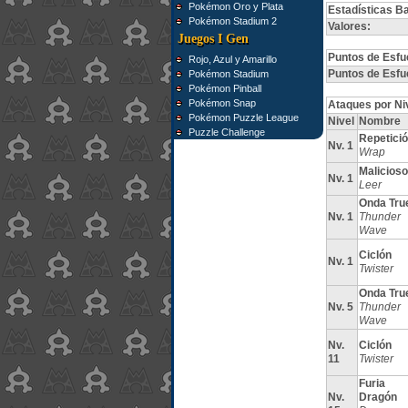
Pokémon Oro y Plata
Estadísticas B
Pokémon Stadium 2
Valores:
Juegos I Gen
Puntos de Esfu
Rojo, Azul y Amarillo
Puntos de Esfu
Pokémon Stadium
Pokémon Pinball
Pokémon Snap
Ataques por Ni
Pokémon Puzzle League
Nivel
Nombre
Puzzle Challenge
Repetici
Nv. 1
Wrap
Malicioso
Nv. 1
Leer
Onda Tru
Nv. 1
Thunder
Wave
Ciclón
Nv. 1
Twister
Onda Tru
Nv. 5
Thunder
Wave
Nv.
Ciclón
11
Twister
Furia
Nv.
Dragón