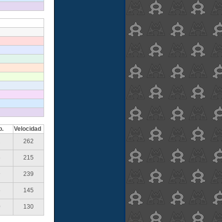
p.
Velocidad
2
262
5
215
9
239
5
145
0
130