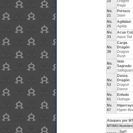
15
Dragon
Rage
Nv.
Portazo
21
Slam
Nv.
Agilidad
25
Agility
Nv.
Acua Col
33
Aqua Tail
Carga
Nv.
Dragón
39
Dragon
Rush
Velo
Nv.
Sagrado
47
Safeguar
Danza
Nv.
Dragón
53
Dragon
Dance
Nv.
Enfado
61
Outrage
Nv.
Hiperray
67
Hyper Be
Ataques por MT
MT/MO
Nombre
Surf