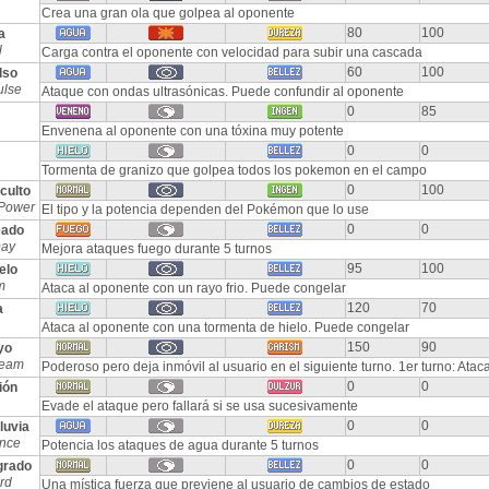
Crea una gran ola que golpea al oponente
80
100
a
l
Carga contra el oponente con velocidad para subir una cascada
60
100
lso
ulse
Ataque con ondas ultrasónicas. Puede confundir al oponente
0
85
Envenena al oponente con una tóxina muy potente
0
0
Tormenta de granizo que golpea todos los pokemon en el campo
0
100
culto
Power
El tipo y la potencia dependen del Pokémon que lo use
0
0
eado
Day
Mejora ataques fuego durante 5 turnos
95
100
elo
m
Ataca al oponente con un rayo frio. Puede congelar
120
70
a
Ataca al oponente con una tormenta de hielo. Puede congelar
150
90
yo
Beam
Poderoso pero deja inmóvil al usuario en el siguiente turno. 1er turno: Atac
0
0
ión
Evade el ataque pero fallará si se usa sucesivamente
0
0
luvia
nce
Potencia los ataques de agua durante 5 turnos
0
0
grado
rd
Una mística fuerza que previene al usuario de cambios de estado