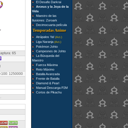
El Desafio Darkrai
Arceus y la Joya de la
Vida
Maestro de las
Ilusiones: Zoroark
Decimocuarta película
Temporadas Anime
Atrápalos Ya!
(Act.)
Liga Naranja
(Act.)
Pokémon Johto
Campeones de Johto
aptura: 65
La Búsqueda del
Maestro
Fuerza Máxima
l
Reto Máximo
v.100: 1250000
Batalla Avanzada
Frente de Batalla
Diamond & Pearl
Manual Descarga P2M
Cortos de Pikachu
.