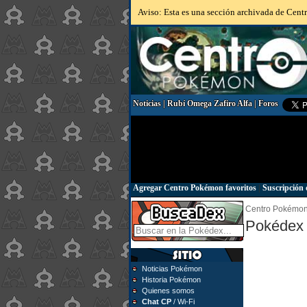
Aviso: Esta es una sección archivada de Centr
Noticias
|
Rubí Omega Zafiro Alfa
|
Foros
Agregar Centro Pokémon favoritos
|
Suscripción 
Centro Pokémo
Pokédex 
Noticias Pokémon
Historia Pokémon
Quienes somos
Chat CP
/ Wi-Fi