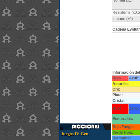
Normal (x1):
Resistente (x0,5
Inmune (x0):
Cadena Evoluti
Información de
Rojo
Azul:
Amarillo:
Oro:
Plata:
Cristal:
Rubí
Zafiro
Esmeralda:
Rojo Fuego:
Verde Hoja:
Juegos IV Gen
Diamante: