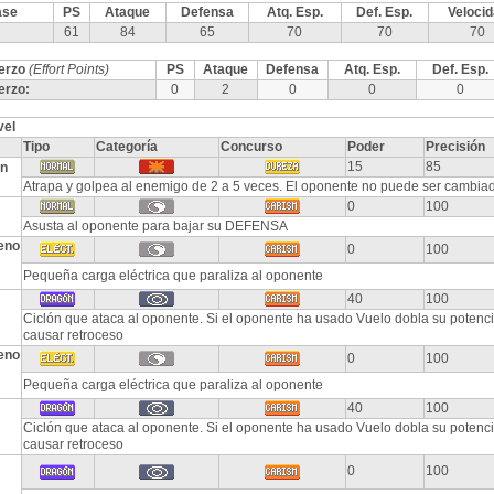
ase
PS
Ataque
Defensa
Atq. Esp.
Def. Esp.
Veloci
61
84
65
70
70
70
erzo
(Effort Points)
PS
Ataque
Defensa
Atq. Esp.
Def. Esp.
erzo:
0
2
0
0
0
vel
Tipo
Categoría
Concurso
Poder
Precisión
15
85
ón
Atrapa y golpea al enemigo de 2 a 5 veces. El oponente no puede ser cambia
0
100
Asusta al oponente para bajar su DEFENSA
eno
0
100
Pequeña carga eléctrica que paraliza al oponente
40
100
Ciclón que ataca al oponente. Si el oponente ha usado Vuelo dobla su potenc
causar retroceso
eno
0
100
Pequeña carga eléctrica que paraliza al oponente
40
100
Ciclón que ataca al oponente. Si el oponente ha usado Vuelo dobla su potenc
causar retroceso
0
100