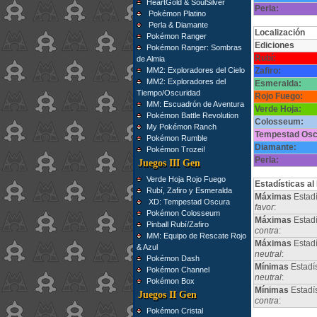
HeartGold & SoulSilver
Perla:
Pokémon Platino
Perla & Diamante
Localización
Pokémon Ranger
Ediciones
Pokémon Ranger: Sombras
Rubí:
de Almia
MM2: Exploradores del Cielo
Zafiro:
MM2: Exploradores del
Esmeralda:
Tiempo/Oscuridad
Rojo Fuego:
MM: Escuadrón de Aventura
Verde Hoja:
Pokémon Battle Revolution
Colosseum:
My Pokémon Ranch
Tempestad Osc
Pokémon Rumble
Diamante:
Pokémon Trozei!
Perla:
Juegos III Gen
Verde Hoja Rojo Fuego
Estadísticas al
Rubí, Zafiro y Esmeralda
Máximas
Estadí
XD: Tempestad Oscura
favor
:
Pokémon Colosseum
Máximas
Estadí
Pinball Rubí/Zafiro
contra
:
MM: Equipo de Rescate Rojo
Máximas
Estad
& Azul
neutral
:
Pokémon Dash
Mínimas
Estadí
Pokémon Channel
neutral
:
Pokémon Box
Mínimas
Estadí
Juegos II Gen
contra
:
Pokémon Cristal