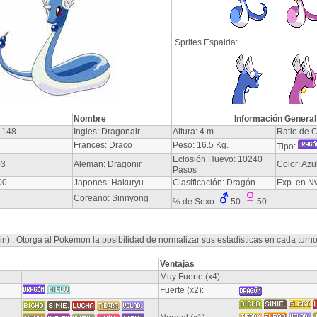
Sprites Espalda:
Nombre
Información General
 148
Ingles: Dragonair
Altura: 4 m.
Ratio de C
2
Frances: Draco
Peso: 16.5 Kg.
Tipo:
Eclosión Huevo: 10240
03
Aleman: Dragonir
Color: Azu
Pasos
00
Japones: Hakuryu
Clasificación: Dragón
Exp. en N
Coreano: Sinnyong
% de Sexo:
50
50
) : Otorga al Pokémon la posibilidad de normalizar sus estadísticas en cada turno
Ventajas
Muy Fuerte (x4):
Fuerte (x2):