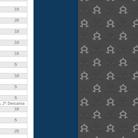
15
20
10
10
15
5
10
5
5
a, 2º: Descansa
10
5
25