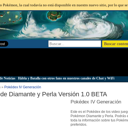
o Pokémon, la cual todavía no está disponible en nuestro nuevo sitio, por lo que se
de Noticias
|
Hábla y Batalla con otros fans en nuestros canales de Chat y WiFi
n »
Pokédex IV Generación
de Diamante y Perla Versión 1.0 BETA
Pokédex IV Generación
Este es el Pokédex de los video jue
Pokémon Diamante y Perla. Podrás 
toda la información sobre tus Pokém
preferidos.