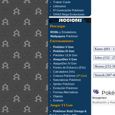
Trainer Cards
Linkeanos
6ª Generación Pokémon
ORAS Mega Evoluciones
Descargas
ROMs
y Emuladores
Wallpapers
Pokémon
Entrenamiento
Pokédex V Gen
Pokédex IV Gen
Pokédex I,II,III Gen
AtaqueDex V Gen
AtaqueDex IV Gen
Puntos de Esfuerzo (EVs)
Calculadora (IVs)
Crianza Pokémon
(6ª Gen)
Naturalezas Pokémon
Sprites Pokémon
Evolución Pokémon
Pokéd
Formas Alternativas
Objetos
Imagenes
Eventos
Ilustración y Hue
Juegos VI Gen
Pokémon Rubí Omega &