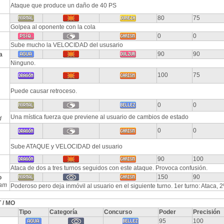
Ataque que produce un daño de 40 PS
80
75
Golpea al oponente con la cola
0
0
Sube mucho la VELOCIDAD del ususario
90
90
a
Ninguno.
100
75
Puede causar retroceso.
0
0
Una mística fuerza que previene al usuario de cambios de estado
d
0
0
Sube ATAQUE y VELOCIDAD del usuario
90
100
Ataca de dos a tres turnos seguidos con este ataque. Provoca confusión.
150
90
o
am
Poderoso pero deja inmóvil al usuario en el siguiente turno. 1er turno: Ataca, 
 / MO
Tipo
Categoría
Concurso
Poder
Precisión
95
100