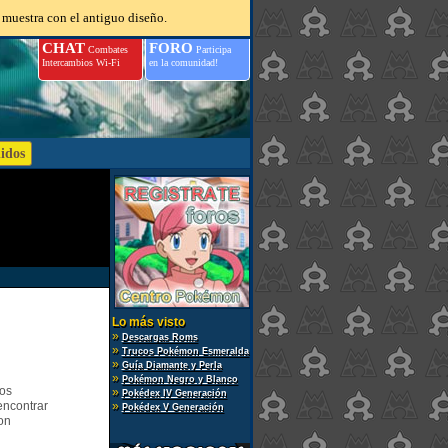
 muestra con el antiguo diseño.
CHAT
FORO
Combates
Participa
Intercambios Wi-Fi
en la comunidad!
Lo más visto
»
Descargas Roms
»
Trucos Pokémon Esmeralda
»
Guía Diamante y Perla
»
Pokémon Negro y Blanco
gos
»
Pokédex IV Generación
encontrar
»
Pokédex V Generación
on