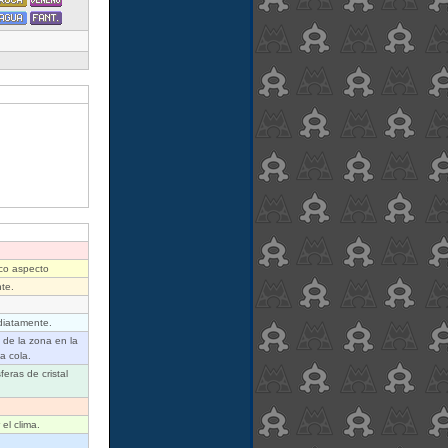
ico aspecto
te.
diatamente.
de la zona en la
a cola.
eras de cristal
el clima.