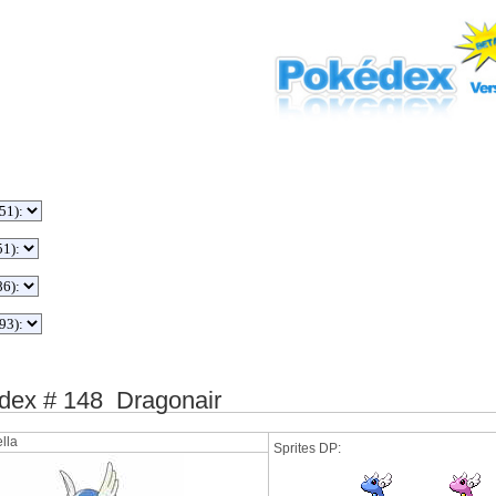
ex # 148 Dragonair
lla
Sprites DP: