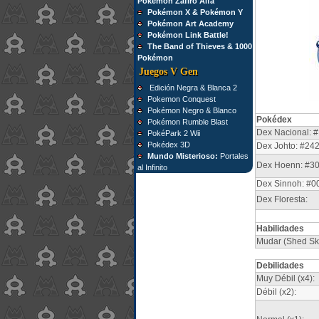
Pokémon Zafiro Alfa
Pokémon X & Pokémon Y
Pokémon Art Academy
Pokémon Link Battle!
The Band of Thieves & 1000
Pokémon
Juegos V Gen
Edición Negra & Blanca 2
Pokemon Conquest
Pokémon Negro & Blanco
Pokédex
Pokémon Rumble Blast
Dex Nacional: #
PokéPark 2 Wii
Pokédex 3D
Dex Johto: #24
Mundo Misterioso:
Portales
Dex Hoenn: #3
al Infinito
Dex Sinnoh: #0
Dex Floresta:
Habilidades
Mudar (Shed Skin
Debilidades
Muy Débil (x4):
Débil (x2):