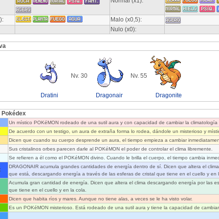
Normal (x1):
):
Malo (x0,5):
Nulo (x0):
va
Nv. 30
Nv. 55
Dratini
Dragonair
Dragonite
l Pokédex
Un místico POKéMON rodeado de una sutil aura y con capacidad de cambiar la climatología
De acuerdo con un testigo, un aura de extraña forma lo rodea, dándole un misterioso y míst
Dicen que cuando su cuerpo desprende un aura, el tiempo empieza a cambiar inmediatamen
Sus cristalinos orbes parecen darle al POKéMON el poder de controlar el clima libremente.
Se refieren a él como el POKéMON divino. Cuando le brilla el cuerpo, el tiempo cambia inme
DRAGONAIR acumula grandes cantidades de energía dentro de sí. Dicen que altera el clima 
:
que está, descargando energía a través de las esferas de cristal que tiene en el cuello y en l
Acumula gran cantidad de energía. Dicen que altera el clima descargando energía por las esf
que tiene en el cuello y en la cola.
Dicen que habita ríos y mares. Aunque no tiene alas, a veces se le ha visto volar.
Es un POKéMON misterioso. Está rodeado de una sutil aura y tiene la capacidad de cambiar 