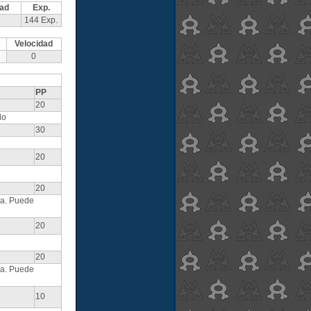
dad
Exp.
144 Exp.
Velocidad
0
PP
20
do
30
20
20
ia. Puede
20
20
ia. Puede
10