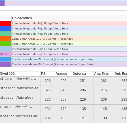
Ubicaciones
Intercambiando de Rojo Fuego/Verde Hoja
Intercambiando de Rojo Fuego/Verde Hoja
Intercambiando de Rojo Fuego/Verde Hoja
Zona Safari Areas 1, 2, 3 y Centro (Pescando)
Zona Safari Areas 1, 2, 3 y Centro (Pescando)
Intercambiando de Rojo Fuego/Verde Hoja
ura:
Intercambiando de Rojo Fuego/Verde Hoja
Tras la cascada en Mt. Coronet (Pescando con la Super Caña)
Tras la cascada en Mt. Coronet (Pescando con la Super Caña)
 Nivel 100
PS
Ataque
Defensa
Atq. Esp.
Def. Es
sticas con
Naturaleza a
326
293
251
262
26
sticas con
Naturaleza en
326
240
206
215
21
ísticas con
Naturaleza
326
267
229
239
23
sticas con
Naturaleza
232
173
135
145
14
sticas con
Naturaleza en
232
155
121
130
13