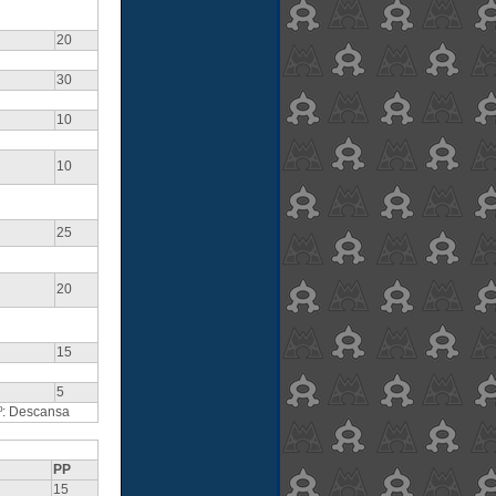
20
30
10
10
25
20
15
5
2º: Descansa
PP
15