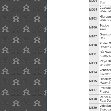
MO03
Surf
Cascad
MO07
Waterfal
Hidropu
MT03
Water P
Tóxico
MT06
Toxic
Granizo
MT07
Hail
Poder O
MT10
Hidden 
Día Sol
MT11
Sunny 
Rayo Hi
MT13
Ice Bea
Ventisc
MT14
Blizzard
Hiperra
MT15
Hyper 
Protecc
MT17
Protect
Danza L
MT18
Rain Da
Velo Sa
MT20
Safegua