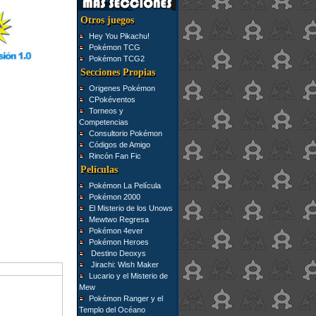
Otros juegos
Hey You Pikachu!
Pokémon TCG
Pokémon TCG2
Secciones Propias
Origenes Pokémon
CPokéventos
Torneos y
Competencias
Consultorio Pokémon
Códigos de Amigo
Rincón Fan Fic
Películas
Pokémon La Película
Pokémon 2000
El Misterio de los Unows
Mewtwo Regresa
Pokémon 4ever
Pokémon Heroes
Destino Deoxys
Jirachi: Wish Maker
Lucario y el Misterio de
Mew
Pokémon Ranger y el
Templo del Océano