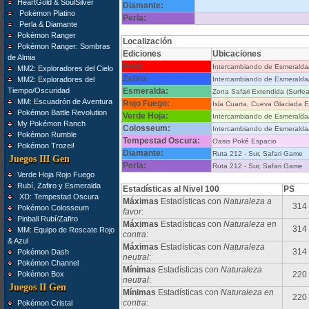
HeartGold & SoulSilver
Diamante:
Pokémon Platino
Perla:
Perla & Diamante
Pokémon Ranger
Localización
Pokémon Ranger: Sombras
Ediciones
Ubicaciones
de Almia
Rubí:
Intercambiando de Esmeralda
MM2: Exploradores del Cielo
Zafiro:
MM2: Exploradores del
Intercambiando de Esmeralda
Tiempo/Oscuridad
Esmeralda:
Zona Safari Extendida (Surfe
MM: Escuadrón de Aventura
Rojo Fuego:
Isla Cuarta, Cueva Glaciada E
Pokémon Battle Revolution
Verde Hoja:
Intercambiando de Esmeralda
My Pokémon Ranch
Colosseum:
Intercambiando de Esmeralda
Pokémon Rumble
Tempestad Oscura:
Oasis Poké Espacio
Pokémon Trozei!
Diamante:
Ruta 212 - Sur, Safari Game
Juegos III Gen
Perla:
Ruta 212 - Sur, Safari Game
Verde Hoja Rojo Fuego
Rubí, Zafiro y Esmeralda
Estadísticas al Nivel 100
PS
XD: Tempestad Oscura
Máximas
Estadísticas con
Naturaleza a
314
Pokémon Colosseum
favor
:
Pinball Rubí/Zafiro
Máximas
Estadísticas con
Naturaleza en
314
MM: Equipo de Rescate Rojo
contra
:
& Azul
Máximas
Estadísticas con
Naturaleza
314
Pokémon Dash
neutral
:
Pokémon Channel
Mínimas
Estadísticas con
Naturaleza
Pokémon Box
220
neutral
:
Juegos II Gen
Mínimas
Estadísticas con
Naturaleza en
220
contra
:
Pokémon Cristal