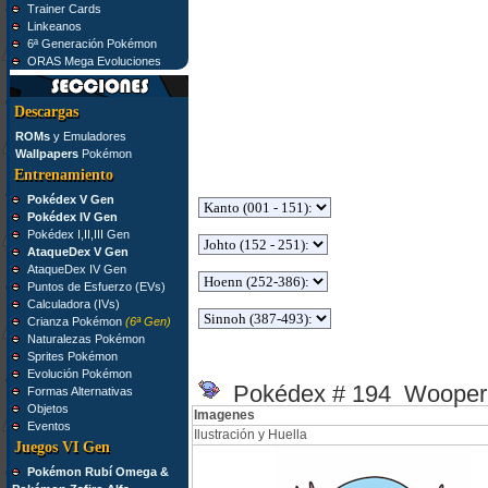
Trainer Cards
Linkeanos
6ª Generación Pokémon
ORAS Mega Evoluciones
Descargas
ROMs
y Emuladores
Wallpapers
Pokémon
Entrenamiento
Pokédex V Gen
Pokédex IV Gen
Pokédex I,II,III Gen
AtaqueDex V Gen
AtaqueDex IV Gen
Puntos de Esfuerzo (EVs)
Calculadora (IVs)
Crianza Pokémon
(6ª Gen)
Naturalezas Pokémon
Sprites Pokémon
Evolución Pokémon
Pokédex # 194 Wooper
Formas Alternativas
Objetos
Imagenes
Eventos
Ilustración y Huella
Juegos VI Gen
Pokémon Rubí Omega &