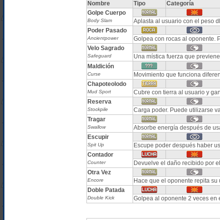
Nombre
Tipo
Categoría
Golpe Cuerpo
Body Slam
Aplasta al usuario con el peso d
Poder Pasado
Ancientpower
Golpea con rocas al oponente. Pu
Velo Sagrado
Safeguard
Una mística fuerza que previene
Maldición
Curse
Movimiento que funciona difere
Chapoteolodo
Mud Sport
Cubre con tierra al usuario y gan
Reserva
Stockpile
Carga poder. Puede utilizarse v
Tragar
Swallow
Absorbe energía después de us
Escupir
Spit Up
Escupe poder después haber u
Contador
Counter
Devuelve el daño recibido por el
Otra Vez
Encore
Hace que el oponente repita su 
Doble Patada
Double Kick
Golpea al oponente 2 veces en 