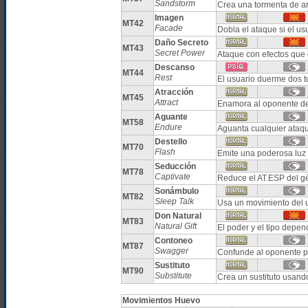
Sandstorm
Crea una tormenta de ar
Imagen
MT42
Facade
Dobla el ataque si el us
Daño Secreto
MT43
Secret Power
Ataque con efectos que 
Descanso
MT44
Rest
El usuario duerme dos t
Atracción
MT45
Attract
Enamora al oponente de
Aguante
MT58
Endure
Aguanta cualquier ataq
Destello
MT70
Flash
Emite una poderosa luz 
Seducción
MT78
Captivate
Reduce el AT.ESP del gé
Sonámbulo
MT82
Sleep Talk
Usa un movimiento del u
Don Natural
MT83
Natural Gift
El poder y el tipo depe
Contoneo
MT87
Swagger
Confunde al oponente 
Sustituto
MT90
Substitute
Crea un sustituto usand
Movimientos Huevo