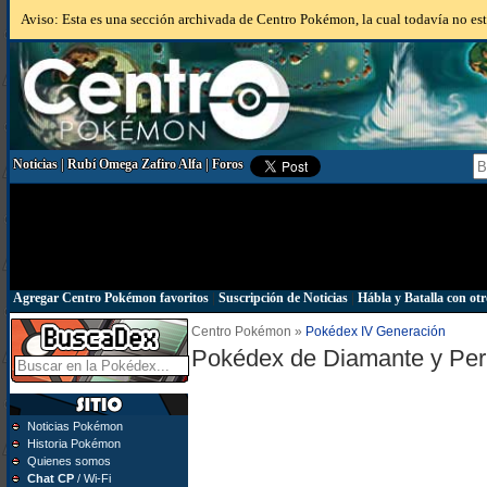
Aviso: Esta es una sección archivada de Centro Pokémon, la cual todavía no está
Noticias
|
Rubí Omega Zafiro Alfa
|
Foros
Agregar Centro Pokémon favoritos
|
Suscripción de Noticias
|
Hábla y Batalla con otr
Centro Pokémon »
Pokédex IV Generación
Pokédex de Diamante y Per
Noticias Pokémon
Historia Pokémon
Quienes somos
Chat CP
/ Wi-Fi