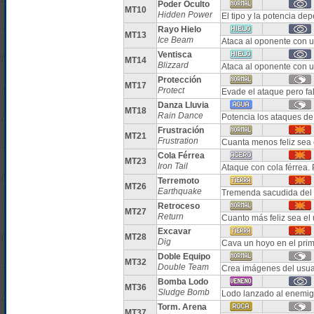
Poder Oculto
MT10
Hidden Power
El tipo y la potencia d
Rayo Hielo
MT13
Ice Beam
Ataca al oponente con u
Ventisca
MT14
Blizzard
Ataca al oponente con u
Protección
MT17
Protect
Evade el ataque pero fa
Danza Lluvia
MT18
Rain Dance
Potencia los ataques de
Frustración
MT21
Frustration
Cuanta menos feliz sea 
Cola Férrea
MT23
Iron Tail
Ataque con cola férrea.
Terremoto
MT26
Earthquake
Tremenda sacudida del 
Retroceso
MT27
Return
Cuanto más feliz sea el
Excavar
MT28
Dig
Cava un hoyo en el prim
Doble Equipo
MT32
Double Team
Crea imágenes del usuar
Bomba Lodo
MT36
Sludge Bomb
Lodo lanzado al enemig
Torm. Arena
MT37