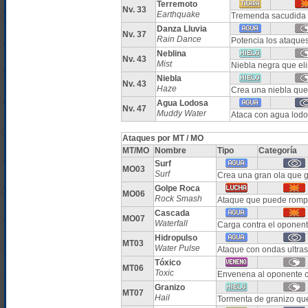
Terremoto
Nv. 33
Earthquake
Tremenda sacudida d
Danza Lluvia
Nv. 37
Rain Dance
Potencia los ataque
Neblina
Nv. 43
Mist
Niebla negra que el
Niebla
Nv. 43
Haze
Crea una niebla que
Agua Lodosa
Nv. 47
Muddy Water
Ataca con agua lodo
Ataques por MT / MO
MT/MO
Nombre
Tipo
Categoría
Surf
MO03
Surf
Crea una gran ola que 
Golpe Roca
MO06
Rock Smash
Ataque que puede rompe
Cascada
MO07
Waterfall
Carga contra el oponent
Hidropulso
MT03
Water Pulse
Ataque con ondas ultras
Tóxico
MT06
Toxic
Envenena al oponente c
Granizo
MT07
Hail
Tormenta de granizo qu