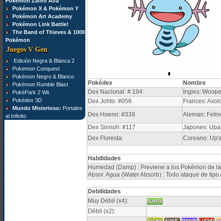
Pokémon Zafiro Alfa
Pokémon X & Pokémon Y
Pokémon Art Academy
Pokémon Link Battle!
The Band of Thieves & 1000
Pokémon
Juegos V Gen
Edición Negra & Blanca 2
Pokemon Conquest
Pokémon Negro & Blanco
Pokédex
Nombre
Pokémon Rumble Blast
Dex Nacional: # 194
Ingles: Woope
PokéPark 2 Wii
Pokédex 3D
Dex Johto: #056
Frances: Axol
Mundo Misterioso:
Portales
Dex Hoenn: #339
Aleman: Felin
al Infinito
Dex Sinnoh: #117
Japones: Upa
Dex Floresta:
Coreano: Up'
Habilidades
Humedad (Damp) : Previene a los Pokémon de la 
Absor. Agua (Water Absorb) : Todo ataque de tipo
Debilidades
Muy Débil (x4):
Débil (x2):