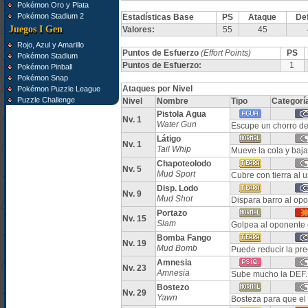
Pokémon Oro y Plata
Pokémon Stadium 2
Estadísticas Base
PS
Ataque
De
Juegos I Gen
Valores:
55
45
Rojo, Azul y Amarillo
Puntos de Esfuerzo
(Effort Points)
PS
Pokémon Stadium
Puntos de Esfuerzo:
1
Pokémon Pinball
Pokémon Snap
Ataques por Nivel
Pokémon Puzzle League
Puzzle Challenge
Nivel
Nombre
Tipo
Categorí
Pistola Agua
Nv. 1
Water Gun
Escupe un chorro de
Látigo
Nv. 1
Tail Whip
Mueve la cola y baj
Chapoteolodo
Nv. 5
Mud Sport
Cubre con tierra al u
Disp. Lodo
Nv. 9
Mud Shot
Dispara barro al opo
Portazo
Nv. 15
Slam
Golpea al oponente 
Bomba Fango
Nv. 19
Mud Bomb
Puede reducir la pre
Amnesia
Nv. 23
Amnesia
Sube mucho la DEF. 
Bostezo
Nv. 29
Yawn
Bosteza para que el