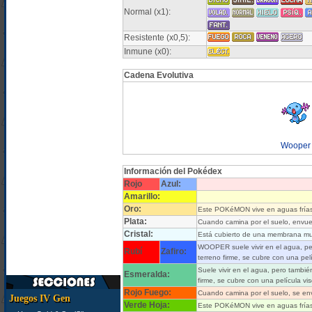
Normal (x1):
Resistente (x0,5):
Inmune (x0):
Cadena Evolutiva
Wooper
Información del Pokédex
Rojo
Azul:
Amarillo:
Oro:
Este POKéMON vive en aguas frías.
Plata:
Cuando camina por el suelo, envue
Cristal:
Está cubierto de una membrana muco
WOOPER suele vivir en el agua, per
Rubí
Zafiro:
terreno firme, se cubre con una pelí
Suele vivir en el agua, pero tambié
Esmeralda:
firme, se cubre con una película vis
Rojo Fuego:
Cuando camina por el suelo, se en
Juegos IV Gen
Verde Hoja:
Este POKéMON vive en aguas frías.