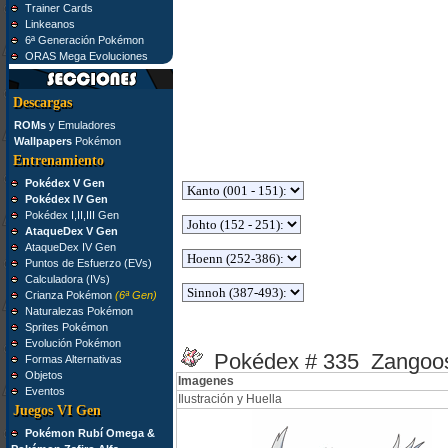
Trainer Cards
Linkeanos
6ª Generación Pokémon
ORAS Mega Evoluciones
Descargas
ROMs
y Emuladores
Wallpapers
Pokémon
Entrenamiento
Pokédex V Gen
Pokédex IV Gen
Pokédex I,II,III Gen
AtaqueDex V Gen
AtaqueDex IV Gen
Puntos de Esfuerzo (EVs)
Calculadora (IVs)
Crianza Pokémon
(6ª Gen)
Naturalezas Pokémon
Sprites Pokémon
Evolución Pokémon
Pokédex # 335 Zangoo
Formas Alternativas
Objetos
Imagenes
Eventos
Ilustración y Huella
Juegos VI Gen
Pokémon Rubí Omega &