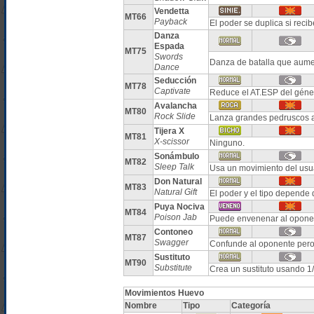
Vendetta
MT66
Payback
El poder se duplica si reci
Danza
Espada
MT75
Swords
Danza de batalla que aume
Dance
Seducción
MT78
Captivate
Reduce el AT.ESP del géner
Avalancha
MT80
Rock Slide
Lanza grandes pedruscos 
Tijera X
MT81
X-scissor
Ninguno.
Sonámbulo
MT82
Sleep Talk
Usa un movimiento del usua
Don Natural
MT83
Natural Gift
El poder y el tipo depende
Puya Nociva
MT84
Poison Jab
Puede envenenar al opone
Contoneo
MT87
Swagger
Confunde al oponente per
Sustituto
MT90
Substitute
Crea un sustituto usando 1
Movimientos Huevo
Nombre
Tipo
Categoría