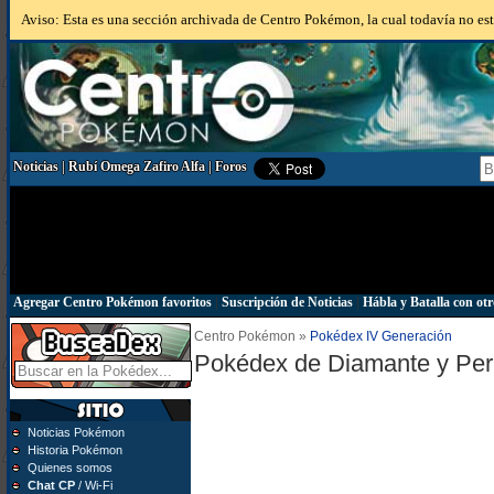
Aviso: Esta es una sección archivada de Centro Pokémon, la cual todavía no está
Noticias
|
Rubí Omega Zafiro Alfa
|
Foros
Agregar Centro Pokémon favoritos
|
Suscripción de Noticias
|
Hábla y Batalla con otr
Centro Pokémon »
Pokédex IV Generación
Pokédex de Diamante y Per
Noticias Pokémon
Historia Pokémon
Quienes somos
Chat CP
/ Wi-Fi