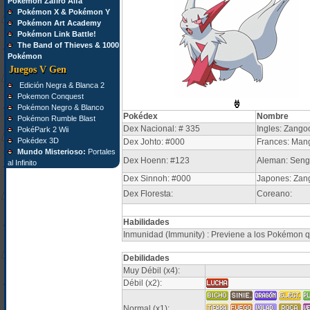
Pokémon Zafiro Alfa
Pokémon X & Pokémon Y
Pokémon Art Academy
Pokémon Link Battle!
The Band of Thieves & 1000
Pokémon
Juegos V Gen
Edición Negra & Blanca 2
Pokemon Conquest
Pokémon Negro & Blanco
Pokédex
Nombre
Pokémon Rumble Blast
Dex Nacional: # 335
Ingles: Zango
PokéPark 2 Wii
Pokédex 3D
Dex Johto: #000
Frances: Mangr
Mundo Misterioso:
Portales
Dex Hoenn: #123
Aleman: Sen
al Infinito
Dex Sinnoh: #000
Japones: Zan
Dex Floresta:
Coreano:
Habilidades
Inmunidad (Immunity) : Previene a los Pokémon q
Debilidades
Muy Débil (x4):
Débil (x2):
Normal (x1):