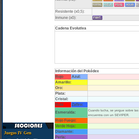
Resistente (x0,5):
Inmune (x0):
Cadena Evolutiva
Información del Pokédex
Rojo
Azul:
Amarillo:
Oro:
Plata:
Cristal:
Rubí
Zafiro:
Cuando lucha, se yergue sobre las p
Esmeralda:
encuentra con un SEVIPER.
Rojo Fuego:
Verde Hoja:
Diamante:
Juegos IV Gen
Perla: