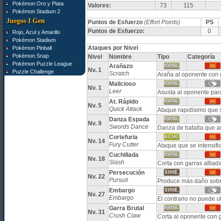
Pokémon Oro y Plata
Valores:
73
115
Pokémon Stadium 2
Juegos I Gen
Puntos de Esfuerzo
(Effort Points)
PS
Puntos de Esfuerzo:
0
Rojo, Azul y Amarillo
Pokémon Stadium
Ataques por Nivel
Pokémon Pinball
Pokémon Snap
Nivel
Nombre
Tipo
Categoría
Pokémon Puzzle League
Arañazo
Nv. 1
Puzzle Challenge
Scratch
Araña al oponente con g
Malicioso
Nv. 1
Leer
Asusta al oponente pa
At. Rápido
Nv. 5
Quick Attack
Ataque rapidísimo que 
Danza Espada
Nv. 9
Swords Dance
Danza de batalla que 
Cortefuria
Nv. 14
Fury Cutter
Ataque que se intensif
Cuchillada
Nv. 18
Slash
Corta con garras afilada
Persecución
Nv. 22
Pursuit
Produce más daño sobre
Embargo
Nv. 27
Embargo
El contrario no puede ut
Garra Brutal
Nv. 31
Crush Claw
Corta al oponente con g