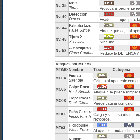
Mofa
Nv. 35
Taunt
Provoca al oponente pa
Detección
Nv. 40
Detect
Evade el ataque pero fa
Falsotortazo
Nv. 44
False Swipe
Ataque que deja al opo
Tijera X
Nv. 48
X-scissor
Ninguno.
A Bocajarro
Nv. 53
Close Combat
Reduce la DEFENSA Y 
Ataques por MT / MO
MT/MO
Nombre
Tipo
Categoría
Fuerza
MO04
Strength
Golpea al oponente con gr
Golpe Roca
MO06
Rock Smash
Ataque que puede romper h
Treparrocas
MO08
Rock Climb
Puede causar confusion
Puño Certero
MT01
Carga y si el usuario no r
Focus Punch
retrocede.
Hidropulso
MT03
Water Pulse
Ataque con ondas ultrasóni
Rugido