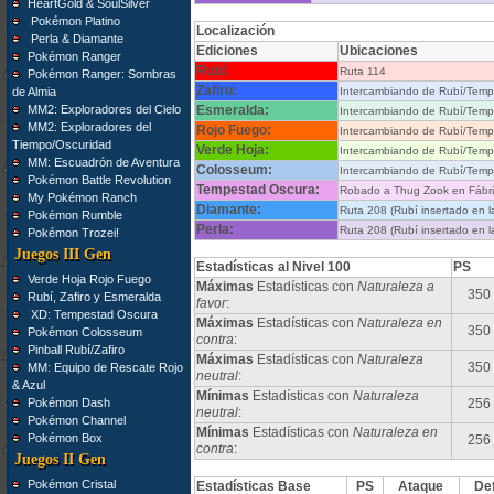
HeartGold & SoulSilver
Pokémon Platino
Localización
Perla & Diamante
Ediciones
Ubicaciones
Pokémon Ranger
Rubí:
Ruta 114
Pokémon Ranger: Sombras
Zafiro:
de Almia
Intercambiando de Rubí/Temp
MM2: Exploradores del Cielo
Esmeralda:
Intercambiando de Rubí/Temp
MM2: Exploradores del
Rojo Fuego:
Intercambiando de Rubí/Temp
Tiempo/Oscuridad
Verde Hoja:
Intercambiando de Rubí/Temp
MM: Escuadrón de Aventura
Colosseum:
Intercambiando de Rubí/Temp
Pokémon Battle Revolution
Tempestad Oscura:
Robado a Thug Zook en Fábri
My Pokémon Ranch
Diamante:
Ruta 208 (Rubí insertado en l
Pokémon Rumble
Perla:
Ruta 208 (Rubí insertado en l
Pokémon Trozei!
Juegos III Gen
Estadísticas al Nivel 100
PS
Verde Hoja Rojo Fuego
Máximas
Estadísticas con
Naturaleza a
350
Rubí, Zafiro y Esmeralda
favor
:
XD: Tempestad Oscura
Máximas
Estadísticas con
Naturaleza en
350
Pokémon Colosseum
contra
:
Pinball Rubí/Zafiro
Máximas
Estadísticas con
Naturaleza
350
MM: Equipo de Rescate Rojo
neutral
:
& Azul
Mínimas
Estadísticas con
Naturaleza
Pokémon Dash
256
neutral
:
Pokémon Channel
Mínimas
Estadísticas con
Naturaleza en
Pokémon Box
256
contra
:
Juegos II Gen
Pokémon Cristal
Estadísticas Base
PS
Ataque
De