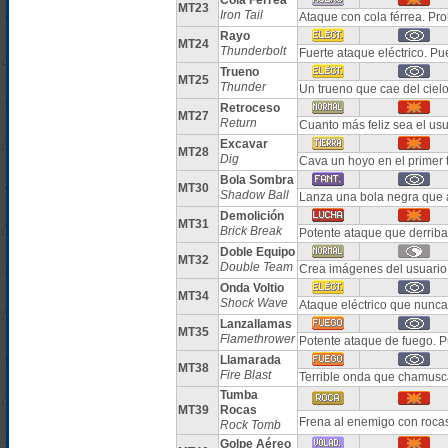
Cola Férrea
MT23
Iron Tail
Ataque con cola férrea. Pr
Rayo
MT24
Thunderbolt
Fuerte ataque eléctrico. Pu
Trueno
MT25
Thunder
Un trueno que cae del ciel
Retroceso
MT27
Return
Cuanto más feliz sea el us
Excavar
MT28
Dig
Cava un hoyo en el primer 
Bola Sombra
MT30
Shadow Ball
Lanza una bola negra que 
Demolición
MT31
Brick Break
Potente ataque que derrib
Doble Equipo
MT32
Double Team
Crea imágenes del usuario 
Onda Voltio
MT34
Shock Wave
Ataque eléctrico que nunca 
Lanzallamas
MT35
Flamethrower
Potente ataque de fuego. 
Llamarada
MT38
Fire Blast
Terrible onda que chamusc
Tumba
MT39
Rocas
Frena al enemigo con roca
Rock Tomb
Golpe Aéreo