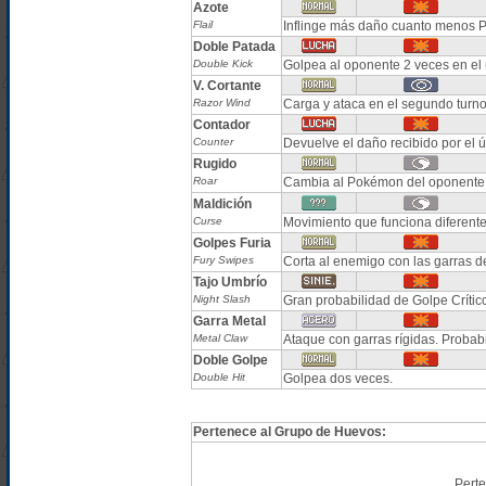
Azote
Flail
Inflinge más daño cuanto menos P
Doble Patada
Double Kick
Golpea al oponente 2 veces en el
V. Cortante
Razor Wind
Carga y ataca en el segundo turno 
Contador
Counter
Devuelve el daño recibido por el ú
Rugido
Roar
Cambia al Pokémon del oponente. 
Maldición
Curse
Movimiento que funciona diferent
Golpes Furia
Fury Swipes
Corta al enemigo con las garras d
Tajo Umbrío
Night Slash
Gran probabilidad de Golpe Crític
Garra Metal
Metal Claw
Ataque con garras rígidas. Probab
Doble Golpe
Double Hit
Golpea dos veces.
Pertenece al Grupo de Huevos:
Pert