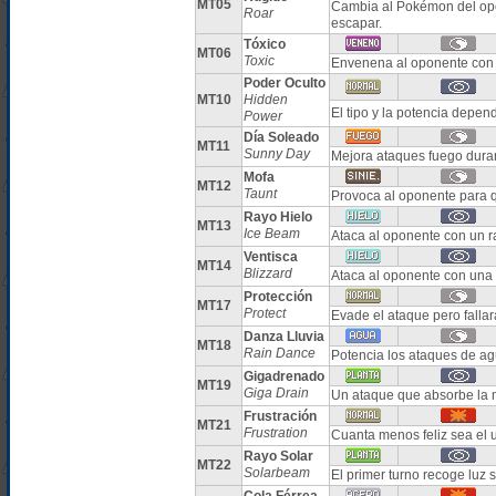
MT05
Cambia al Pokémon del opo
Roar
escapar.
Tóxico
MT06
Toxic
Envenena al oponente con 
Poder Oculto
MT10
Hidden
El tipo y la potencia depe
Power
Día Soleado
MT11
Sunny Day
Mejora ataques fuego duran
Mofa
MT12
Taunt
Provoca al oponente para q
Rayo Hielo
MT13
Ice Beam
Ataca al oponente con un r
Ventisca
MT14
Blizzard
Ataca al oponente con una 
Protección
MT17
Protect
Evade el ataque pero falla
Danza Lluvia
MT18
Rain Dance
Potencia los ataques de ag
Gigadrenado
MT19
Giga Drain
Un ataque que absorbe la 
Frustración
MT21
Frustration
Cuanta menos feliz sea el u
Rayo Solar
MT22
Solarbeam
El primer turno recoge luz 