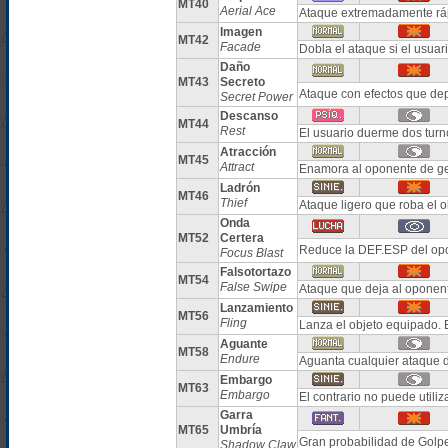
MT40
Aerial Ace
Ataque extremadamente ráp
Imagen
MT42
Facade
Dobla el ataque si el usuar
Daño
MT43
Secreto
Ataque con efectos que dep
Secret Power
Descanso
MT44
Rest
El usuario duerme dos turn
Atracción
MT45
Attract
Enamora al oponente de ge
Ladrón
MT46
Thief
Ataque ligero que roba el 
Onda
MT52
Certera
Reduce la DEF.ESP del opo
Focus Blast
Falsotortazo
MT54
False Swipe
Ataque que deja al oponen
Lanzamiento
MT56
Fling
Lanza el objeto equipado. 
Aguante
MT58
Endure
Aguanta cualquier ataque 
Embargo
MT63
Embargo
El contrario no puede utiliz
Garra
MT65
Umbría
Gran probabilidad de Golpe
Shadow Claw