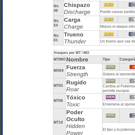
Chispazo
Nv.
49
Discharge
Puede causar parális
Carga
Nv.
54
Charge
Mejora el ataque elé
Trueno
Nv.
61
Thunder
Un trueno que cae de
Ataques por MT / MO
Nombre
MT/MO
Tipo
Categorí
Fuerza
MO04
Strength
Golpea al oponente
Rugido
MT05
Cambia al Pokémon 
Roar
permite escapar.
Tóxico
MT06
Toxic
Envenena al oponen
Poder
Oculto
MT10
Hidden
El tipo y la poten
Power