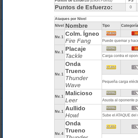
Puntos de Esfuerzo
(Effort Points)
PS
Puntos de Esfuerzo:
0
Ataques por Nivel
Nombre
Nivel
Tipo
Categorí
Colm. Ígneo
Nv. 1
Fire Fang
Puede quemar y hace
Placaje
Nv. 1
Tackle
Carga contra el opon
Onda
Trueno
Nv. 1
Thunder
Pequeña carga eléctr
Wave
Malicioso
Nv. 1
Leer
Asusta al oponente 
Aullido
Nv. 1
Howl
Sube el ATAQUE del 
Onda
Trueno
Nv. 4
Thunder