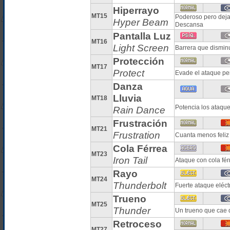
Hiperrayo
MT15
Poderoso pero deja i
Hyper Beam
Descansa
Pantalla Luz
MT16
Light Screen
Barrera que dismin
Protección
MT17
Protect
Evade el ataque per
Danza
Lluvia
MT18
Potencia los ataque
Rain Dance
Frustración
MT21
Frustration
Cuanta menos feliz 
Cola Férrea
MT23
Iron Tail
Ataque con cola fér
Rayo
MT24
Thunderbolt
Fuerte ataque eléct
Trueno
MT25
Thunder
Un trueno que cae d
Retroceso
MT27