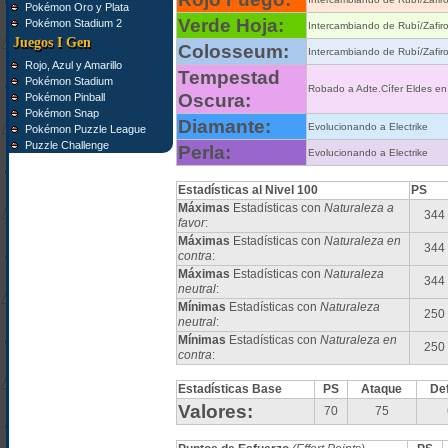
Pokémon Oro y Plata
Verde Hoja:
Pokémon Stadium 2
Intercambiando de Rubí/Zafi
Juegos I Gen
Colosseum:
Intercambiando de Rubí/Zafi
Rojo, Azul y Amarillo
Tempestad
Pokémon Stadium
Robado a Adte.Cífer Eldes en
Oscura:
Pokémon Pinball
Pokémon Snap
Diamante:
Evolucionando a Electrike
Pokémon Puzzle League
Puzzle Challenge
Perla:
Evolucionando a Electrike
Estadísticas al Nivel 100
PS
Máximas
Estadísticas con
Naturaleza a
344
favor
:
Máximas
Estadísticas con
Naturaleza en
344
contra
:
Máximas
Estadísticas con
Naturaleza
344
neutral
:
Mínimas
Estadísticas con
Naturaleza
250
neutral
:
Mínimas
Estadísticas con
Naturaleza en
250
contra
:
Estadísticas Base
PS
Ataque
De
Valores:
70
75