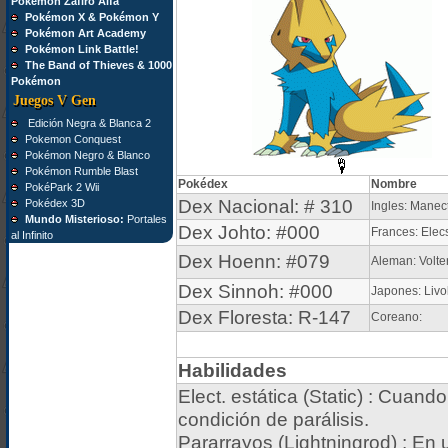
Pokémon Zafiro Alfa
Pokémon X & Pokémon Y
Pokémon Art Academy
Pokémon Link Battle!
The Band of Thieves & 1000
Pokémon
Juegos V Gen
Edición Negra & Blanca 2
Pokemon Conquest
Pokémon Negro & Blanco
Pokémon Rumble Blast
Pokédex
Nombre
PokéPark 2 Wii
Dex Nacional: # 310
Pokédex 3D
Ingles: Manect
Mundo Misterioso:
Portales
Dex Johto: #000
Frances: Elecs
al Infinito
Dex Hoenn: #079
Aleman: Volte
Dex Sinnoh: #000
Japones: Livol
Dex Floresta: R-147
Coreano:
Habilidades
Elect. estática (Static) : Cua
condición de parálisis.
Pararrayos (Lightningrod) : En u