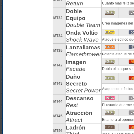
Return
Cuanto más feliz se
Doble
Equipo
MT32
Crea imágenes del 
Double Team
Onda Voltio
MT34
Shock Wave
Ataque eléctrico qu
Lanzallamas
MT35
Flamethrower
Potente ataque de
Imagen
MT42
Facade
Dobla el ataque si 
Daño
Secreto
MT43
Ataque con efectos
Secret Power
Descanso
MT44
Rest
El usuario duerme 
Atracción
MT45
Attract
Enamora al oponent
Ladrón
MT46