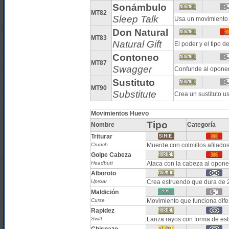
Sonámbulo
MT82
Sleep Talk
Usa un movimiento d
Don Natural
MT83
Natural Gift
El poder y el tipo 
Contoneo
MT87
Swagger
Confunde al opone
Sustituto
MT90
Substitute
Crea un sustituto u
Movimientos Huevo
Tipo
Nombre
Categoría
Triturar
Crunch
Muerde con colmillos afilado
Golpe Cabeza
Headbutt
Ataca con la cabeza al opone
Alboroto
Uproar
Crea estruendo que dura de 2
Maldición
Curse
Movimiento que funciona dife
Rapidez
Swift
Lanza rayos con forma de estr