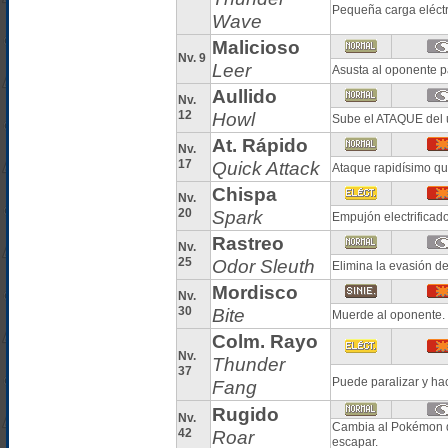
Pequeña carga eléctr
Wave
Malicioso
Nv. 9
Leer
Asusta al oponente 
Aullido
Nv.
12
Howl
Sube el ATAQUE del 
At. Rápido
Nv.
17
Quick Attack
Ataque rapidísimo qu
Chispa
Nv.
20
Spark
Empujón electrificad
Rastreo
Nv.
25
Odor Sleuth
Elimina la evasión d
Mordisco
Nv.
30
Bite
Muerde al oponente.
Colm. Rayo
Nv.
Thunder
37
Puede paralizar y ha
Fang
Rugido
Nv.
Cambia al Pokémon d
42
Roar
escapar.