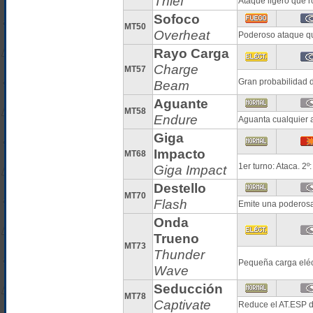
Thief
Ataque ligero que r
Sofoco
MT50
Overheat
Poderoso ataque qu
Rayo Carga
Charge
MT57
Gran probabilidad d
Beam
Aguante
MT58
Endure
Aguanta cualquier 
Giga
Impacto
MT68
1er turno: Ataca. 2
Giga Impact
Destello
MT70
Flash
Emite una poderosa 
Onda
Trueno
MT73
Thunder
Pequeña carga eléc
Wave
Seducción
MT78
Captivate
Reduce el AT.ESP d