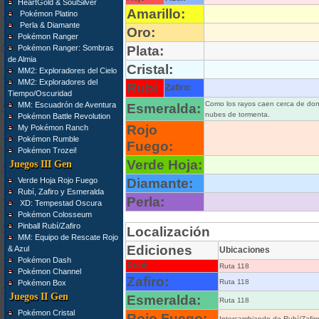
HeartGold & SoulSilver
Amarillo:
Pokémon Platino
Perla & Diamante
Oro:
Pokémon Ranger
Pokémon Ranger: Sombras
Plata:
de Almia
Cristal:
MM2: Exploradores del Cielo
MM2: Exploradores del
Rubí
Zafiro:
Tiempo/Oscuridad
Como los rayos caen cerca de do
MM: Escuadrón de Aventura
Esmeralda:
nubes de tormenta.
Pokémon Battle Revolution
Rojo
My Pokémon Ranch
Pokémon Rumble
Fuego:
Pokémon Trozei!
Verde Hoja:
Juegos III Gen
Verde Hoja Rojo Fuego
Diamante:
Rubí, Zafiro y Esmeralda
Perla:
XD: Tempestad Oscura
Pokémon Colosseum
Pinball Rubí/Zafiro
Localización
MM: Equipo de Rescate Rojo
Ediciones
& Azul
Ubicaciones
Pokémon Dash
Rubí:
Ruta 118
Pokémon Channel
Zafiro:
Ruta 118
Pokémon Box
Juegos II Gen
Esmeralda:
Ruta 118
Pokémon Cristal
Rojo Fuego:
Intercambiando de Rubí/Zafi