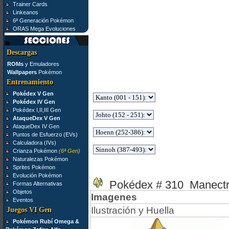
Trainer Cards
Linkeanos
6ª Generación Pokémon
ORAS Mega Evoluciones
Descargas
ROMs
y Emuladores
Wallpapers
Pokémon
Entrenamiento
Pokédex V Gen
Pokédex IV Gen
Pokédex I,II,III Gen
AtaqueDex V Gen
AtaqueDex IV Gen
Puntos de Esfuerzo (EVs)
Calculadora (IVs)
Crianza Pokémon
(6ª Gen)
Naturalezas Pokémon
Sprites Pokémon
Evolución Pokémon
Pokédex # 310 Manectr
Formas Alternativas
Objetos
Imagenes
Eventos
Ilustración y Huella
Juegos VI Gen
Pokémon Rubí Omega &