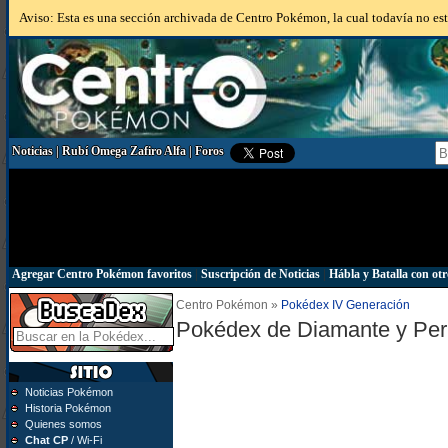
Aviso: Esta es una sección archivada de Centro Pokémon, la cual todavía no está
Noticias
|
Rubí Omega Zafiro Alfa
|
Foros
Agregar Centro Pokémon favoritos
|
Suscripción de Noticias
|
Hábla y Batalla con otr
Centro Pokémon »
Pokédex IV Generación
Pokédex de Diamante y Per
Noticias Pokémon
Historia Pokémon
Quienes somos
Chat CP
/ Wi-Fi