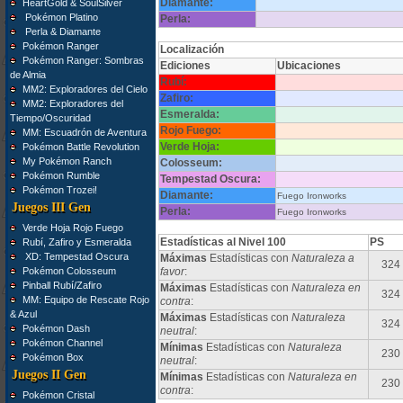
Diamante:
HeartGold & SoulSilver
Pokémon Platino
Perla:
Perla & Diamante
Pokémon Ranger
Localización
Pokémon Ranger: Sombras
Ediciones
Ubicaciones
de Almia
Rubí:
MM2: Exploradores del Cielo
Zafiro:
MM2: Exploradores del
Esmeralda:
Tiempo/Oscuridad
Rojo Fuego:
MM: Escuadrón de Aventura
Verde Hoja:
Pokémon Battle Revolution
My Pokémon Ranch
Colosseum:
Pokémon Rumble
Tempestad Oscura:
Pokémon Trozei!
Diamante:
Fuego Ironworks
Juegos III Gen
Perla:
Fuego Ironworks
Verde Hoja Rojo Fuego
Estadísticas al Nivel 100
PS
Rubí, Zafiro y Esmeralda
XD: Tempestad Oscura
Máximas
Estadísticas con
Naturaleza a
324
Pokémon Colosseum
favor
:
Pinball Rubí/Zafiro
Máximas
Estadísticas con
Naturaleza en
324
MM: Equipo de Rescate Rojo
contra
:
& Azul
Máximas
Estadísticas con
Naturaleza
324
Pokémon Dash
neutral
:
Pokémon Channel
Mínimas
Estadísticas con
Naturaleza
230
Pokémon Box
neutral
:
Juegos II Gen
Mínimas
Estadísticas con
Naturaleza en
230
contra
:
Pokémon Cristal