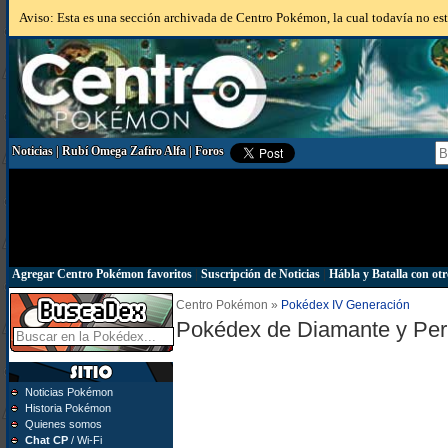
Aviso: Esta es una sección archivada de Centro Pokémon, la cual todavía no está
Noticias
|
Rubí Omega Zafiro Alfa
|
Foros
Agregar Centro Pokémon favoritos
|
Suscripción de Noticias
|
Hábla y Batalla con otr
Centro Pokémon »
Pokédex IV Generación
Pokédex de Diamante y Per
Noticias Pokémon
Historia Pokémon
Quienes somos
Chat CP
/ Wi-Fi