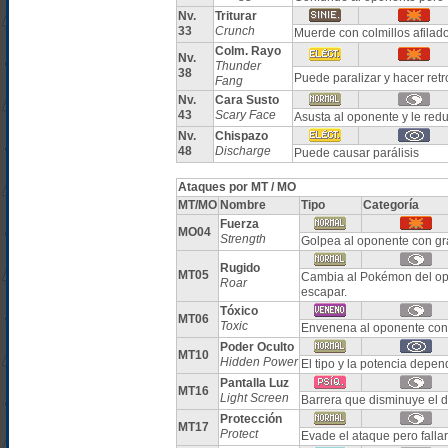
Nv.
Triturar
33
Crunch
Muerde con colmillos afilad
Colm. Rayo
Nv.
Thunder
38
Puede paralizar y hacer ret
Fang
Nv.
Cara Susto
43
Scary Face
Asusta al oponente y le re
Nv.
Chispazo
48
Discharge
Puede causar parálisis
Ataques por MT / MO
MT/MO
Nombre
Tipo
Categoría
Fuerza
MO04
Strength
Golpea al oponente con gr
Rugido
MT05
Cambia al Pokémon del opo
Roar
escapar.
Tóxico
MT06
Toxic
Envenena al oponente con 
Poder Oculto
MT10
Hidden Power
El tipo y la potencia depe
Pantalla Luz
MT16
Light Screen
Barrera que disminuye el 
Protección
MT17
Protect
Evade el ataque pero falla