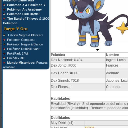
Pokémon Zafiro Alfa
Pokémon X & Pokémon Y
Pokémon Art Academy
Pokémon Link Battle!
The Band of Thieves & 1000
Pokémon
Juegos V Gen
Edición Negra & Blanca 2
Pokemon Conquest
Pokémon Negro & Blanco
Pokémon Rumble Blast
PokéPark 2 Wii
Pokédex
Nombre
Pokédex 3D
Dex Nacional: # 404
Ingles: Luxio
Mundo Misterioso:
Portales
Dex Johto: #000
Frances:
al Infinito
Dex Hoenn: #000
Aleman:
Dex Sinnoh: #018
Japones: Luxi
Dex Floresta:
Coreano:
Habilidades
Rivalidad (Rivalry) : Si el oponente es del mis
Intimidación (Intimidate) : Reduce el poder de a
Debilidades
Muy Débil (x4):