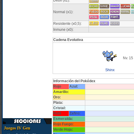
Débil (x2):
Normal (x1):
Resistente (x0,5):
Inmune (x0):
Cadena Evolutiva
Nv. 15
Shinx
Información del Pokédex
Rojo
Azul:
Amarillo:
Oro:
Plata:
Cristal:
Rubí
Zafiro:
Esmeralda:
Rojo Fuego:
Juegos IV Gen
Verde Hoja: