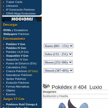
Trainer Cards
Linkeanos
6ª Generación Pokémon
ORAS Mega Evoluciones
Descargas
ROMs
y Emuladores
Wallpapers
Pokémon
Entrenamiento
Pokédex V Gen
Pokédex IV Gen
Pokédex I,II,III Gen
AtaqueDex V Gen
AtaqueDex IV Gen
Puntos de Esfuerzo (EVs)
Calculadora (IVs)
Crianza Pokémon
(6ª Gen)
Naturalezas Pokémon
Sprites Pokémon
Evolución Pokémon
Pokédex # 404 Luxio
Formas Alternativas
Objetos
Imagenes
Eventos
Ilustración y Huella
Juegos VI Gen
Pokémon Rubí Omega &