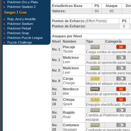
Pokémon Oro y Plata
Estadísticas Base
PS
Ataque
De
Pokémon Stadium 2
Valores:
60
85
Juegos I Gen
Rojo, Azul y Amarillo
Puntos de Esfuerzo
(Effort Points)
PS
Pokémon Stadium
Puntos de Esfuerzo:
0
Pokémon Pinball
Pokémon Snap
Ataques por Nivel
Pokémon Puzzle League
Nivel
Nombre
Tipo
Categoría
Puzzle Challenge
Placaje
Nv. 1
Tackle
Carga contra el oponente pl
Malicioso
Nv. 1
Leer
Asusta al oponente para b
Malicioso
Nv. 5
Leer
Asusta al oponente para b
Carga
Nv. 9
Charge
Mejora el ataque eléctrico 
Nv.
Mordisco
13
Bite
Muerde al oponente. Puede 
Nv.
Chispa
18
Spark
Empujón electrificado. Pued
Nv.
Rugido
Cambia al Pokémon del opon
23
Roar
escapar.
Nv.
Contoneo
28
Swagger
Confunde al oponente pero