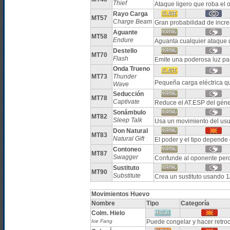
Thief
Ataque ligero que roba el 
Rayo Carga
MT57
Charge Beam
Gran probabilidad de incre
Aguante
MT58
Endure
Aguanta cualquier ataque 
Destello
MT70
Flash
Emite una poderosa luz par
Onda Trueno
MT73
Thunder
Pequeña carga eléctrica qu
Wave
Seducción
MT78
Captivate
Reduce el AT.ESP del géne
Sonámbulo
MT82
Sleep Talk
Usa un movimiento del usua
Don Natural
MT83
Natural Gift
El poder y el tipo depende
Contoneo
MT87
Swagger
Confunde al oponente pe
Sustituto
MT90
Substitute
Crea un sustituto usando 1
Movimientos Huevo
Nombre
Tipo
Categoría
Colm. Hielo
Ice Fang
Puede congelar y hacer retro