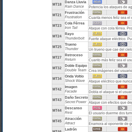
Danza Lluvia
MT18
Rain Dance
Potencia los ataques de ag
Frustración
MT21
Frustration
Cuanta menos feliz sea el 
Cola Férrea
MT23
Iron Tail
Ataque con cola férrea. Pr
Rayo
MT24
Thunderbolt
Fuerte ataque eléctrico. Pu
Trueno
MT25
Thunder
Un trueno que cae del ciel
Retroceso
MT27
Return
Cuanto más feliz sea el us
Doble Equipo
MT32
Double Team
Crea imágenes del usuario
Onda Voltio
MT34
Shock Wave
Ataque eléctrico que nunca
Imagen
MT42
Facade
Dobla el ataque si el usua
Daño Secreto
MT43
Secret Power
Ataque con efectos que de
Descanso
MT44
Rest
El usuario duerme dos tur
Atracción
MT45
Attract
Enamora al oponente de g
Ladrón
MT46