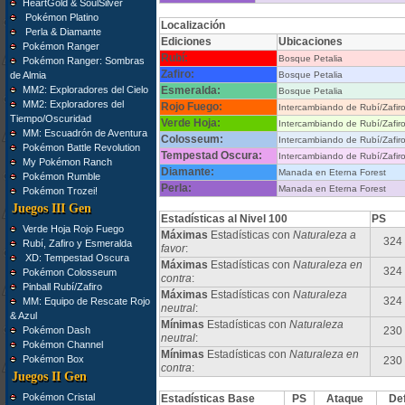
HeartGold & SoulSilver
Pokémon Platino
Localización
Perla & Diamante
Ediciones
Ubicaciones
Pokémon Ranger
Rubí:
Bosque Petalia
Pokémon Ranger: Sombras
Zafiro:
de Almia
Bosque Petalia
MM2: Exploradores del Cielo
Esmeralda:
Bosque Petalia
MM2: Exploradores del
Rojo Fuego:
Intercambiando de Rubí/Zafir
Tiempo/Oscuridad
Verde Hoja:
Intercambiando de Rubí/Zafir
MM: Escuadrón de Aventura
Colosseum:
Intercambiando de Rubí/Zafir
Pokémon Battle Revolution
Tempestad Oscura:
Intercambiando de Rubí/Zafir
My Pokémon Ranch
Diamante:
Manada en Eterna Forest
Pokémon Rumble
Perla:
Manada en Eterna Forest
Pokémon Trozei!
Juegos III Gen
Estadísticas al Nivel 100
PS
Verde Hoja Rojo Fuego
Máximas
Estadísticas con
Naturaleza a
324
Rubí, Zafiro y Esmeralda
favor
:
XD: Tempestad Oscura
Máximas
Estadísticas con
Naturaleza en
324
Pokémon Colosseum
contra
:
Pinball Rubí/Zafiro
Máximas
Estadísticas con
Naturaleza
324
MM: Equipo de Rescate Rojo
neutral
:
& Azul
Mínimas
Estadísticas con
Naturaleza
Pokémon Dash
230
neutral
:
Pokémon Channel
Mínimas
Estadísticas con
Naturaleza en
Pokémon Box
230
contra
:
Juegos II Gen
Pokémon Cristal
Estadísticas Base
PS
Ataque
De