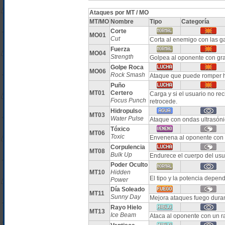
Ataques por MT / MO
MT/MO
Nombre
Tipo
Categoría
Corte
MO01
Cut
Corta al enemigo con las g
Fuerza
MO04
Strength
Golpea al oponente con gr
Golpe Roca
MO06
Rock Smash
Ataque que puede romper h
Puño
MT01
Certero
Carga y si el usuario no r
Focus Punch
retrocede.
Hidropulso
MT03
Water Pulse
Ataque con ondas ultrasóni
Tóxico
MT06
Toxic
Envenena al oponente con 
Corpulencia
MT08
Bulk Up
Endurece el cuerpo del us
Poder Oculto
MT10
Hidden
El tipo y la potencia depe
Power
Día Soleado
MT11
Sunny Day
Mejora ataques fuego duran
Rayo Hielo
MT13
Ice Beam
Ataca al oponente con un r