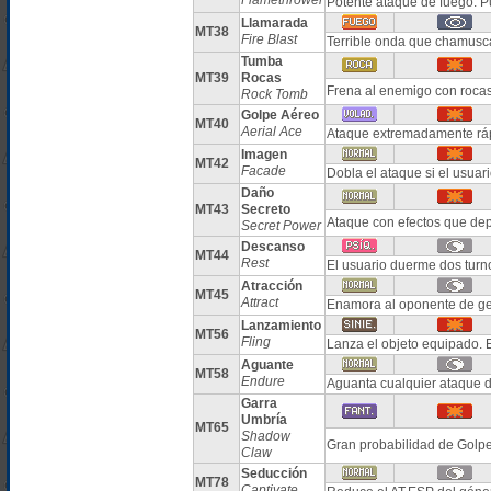
Flamethrower
Potente ataque de fuego. 
Llamarada
MT38
Fire Blast
Terrible onda que chamusc
Tumba
MT39
Rocas
Frena al enemigo con roca
Rock Tomb
Golpe Aéreo
MT40
Aerial Ace
Ataque extremadamente ráp
Imagen
MT42
Facade
Dobla el ataque si el usuar
Daño
MT43
Secreto
Ataque con efectos que dep
Secret Power
Descanso
MT44
Rest
El usuario duerme dos turn
Atracción
MT45
Attract
Enamora al oponente de ge
Lanzamiento
MT56
Fling
Lanza el objeto equipado. 
Aguante
MT58
Endure
Aguanta cualquier ataque 
Garra
Umbría
MT65
Shadow
Gran probabilidad de Golpe
Claw
Seducción
MT78
Captivate