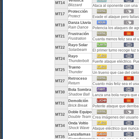
Ventisca
MT14
Blizzard
Ataca al oponente con una 
Protección
MT17
Protect
Evade el ataque pero falla
Danza Lluvia
MT18
Rain Dance
Potencia los ataques de ag
Frustración
MT21
Frustration
Cuanta menos feliz sea el u
Rayo Solar
MT22
Solarbeam
El primer turno recoge luz 
Rayo
MT24
Thunderbolt
Fuerte ataque eléctrico. Pu
Trueno
MT25
Thunder
Un trueno que cae del ciel
Retroceso
MT27
Return
Cuanto más feliz sea el us
Bola Sombra
MT30
Shadow Ball
Lanza una bola negra que 
Demolición
MT31
Brick Break
Potente ataque que derrib
Doble Equipo
MT32
Double Team
Crea imágenes del usuario 
Onda Voltio
MT34
Shock Wave
Ataque eléctrico que nunca 
Lanzallamas
MT35