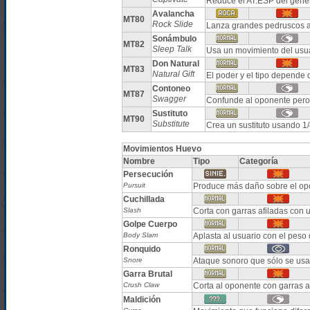
Reduce el AT.ESP del géner
Avalancha
MT80
Rock Slide
Lanza grandes pedruscos a
Sonámbulo
MT82
Sleep Talk
Usa un movimiento del usua
Don Natural
MT83
Natural Gift
El poder y el tipo depende 
Contoneo
MT87
Swagger
Confunde al oponente per
Sustituto
MT90
Substitute
Crea un sustituto usando 1
Movimientos Huevo
Nombre
Tipo
Categoría
Persecución
Pursuit
Produce más daño sobre el opo
Cuchillada
Slash
Corta con garras afiladas con u
Golpe Cuerpo
Body Slam
Aplasta al usuario con el peso
Ronquido
Snore
Ataque sonoro que sólo se usa 
Garra Brutal
Crush Claw
Corta al oponente con garras a
Maldición