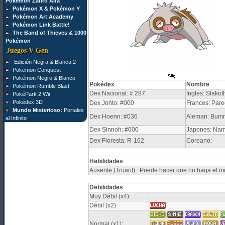
Pokémon Zafiro Alfa
Pokémon X & Pokémon Y
Pokémon Art Academy
Pokémon Link Battle!
The Band of Thieves & 1000
Pokémon
Juegos V Gen
Edición Negra & Blanca 2
Pokemon Conquest
Pokémon Negro & Blanco
Pokédex
Nombre
Pokémon Rumble Blast
Dex Nacional: # 287
Ingles: Slakot
PokéPark 2 Wii
Pokédex 3D
Dex Johto: #000
Frances: Pare
Mundo Misterioso:
Portales
Dex Hoenn: #036
Aleman: Bum
al Infinito
Dex Sinnoh: #000
Japones: Na
Dex Floresta: R-162
Coreano:
Habilidades
Ausente (Truant) : Puede hacer que no haga el mov
Debilidades
Muy Débil (x4):
Débil (x2):
Normal (x1):