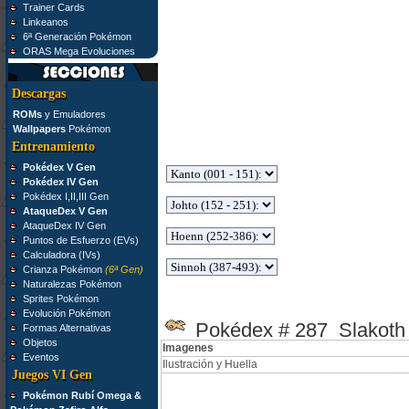
Trainer Cards
Linkeanos
6ª Generación Pokémon
ORAS Mega Evoluciones
Descargas
ROMs
y Emuladores
Wallpapers
Pokémon
Entrenamiento
Pokédex V Gen
Pokédex IV Gen
Pokédex I,II,III Gen
AtaqueDex V Gen
AtaqueDex IV Gen
Puntos de Esfuerzo (EVs)
Calculadora (IVs)
Crianza Pokémon
(6ª Gen)
Naturalezas Pokémon
Sprites Pokémon
Evolución Pokémon
Pokédex # 287 Slakoth
Formas Alternativas
Objetos
Imagenes
Eventos
Ilustración y Huella
Juegos VI Gen
Pokémon Rubí Omega &