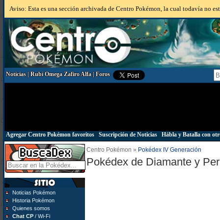
Aviso: Esta es una sección archivada de Centro Pokémon, la cual todavía no está
Noticias
|
Rubí Omega Zafiro Alfa
|
Foros
Agregar Centro Pokémon favoritos
|
Suscripción de Noticias
|
Hábla y Batalla con otr
Centro Pokémon »
Pokédex IV Generación
Pokédex de Diamante y Per
Noticias Pokémon
Historia Pokémon
Quienes somos
Chat CP
/ Wi-Fi