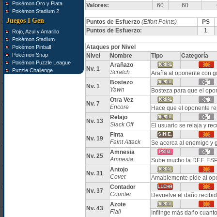
Pokémon Oro y Plata
Valores:
60
60
Pokémon Stadium 2
Juegos I Gen
Puntos de Esfuerzo
(Effort Points)
PS
Puntos de Esfuerzo:
1
Rojo, Azul y Amarillo
Pokémon Stadium
Ataques por Nivel
Pokémon Pinball
Pokémon Snap
Nivel
Nombre
Tipo
Categoría
Pokémon Puzzle League
Arañazo
Nv. 1
Puzzle Challenge
Scratch
Araña al oponente con ga
Bostezo
Nv. 1
Yawn
Bosteza para que el opon
Otra Vez
Nv. 7
Encore
Hace que el oponente rep
Relajo
Nv. 13
Slack Off
El usuario se relaja y r
Finta
Nv. 19
Faint Attack
Se acerca al enemigo y 
Amnesia
Nv. 25
Amnesia
Sube mucho la DEF. ESP.
Antojo
Nv. 31
Covet
Amablemente pide al op
Contador
Nv. 37
Counter
Devuelve el daño recibido
Azote
Nv. 43
Flail
Inflinge más daño cuant