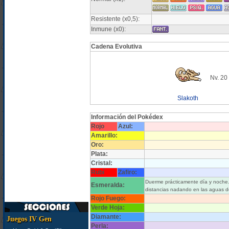
Resistente (x0,5):
Inmune (x0):
Cadena Evolutiva
Nv. 20
Slakoth
Información del Pokédex
Rojo
Azul:
Amarillo:
Oro:
Plata:
Cristal:
Rubí
Zafiro:
Duerme prácticamente día y noche.
Esmeralda:
distancias nadando en las aguas de
Rojo Fuego:
Verde Hoja:
Diamante:
Juegos IV Gen
Perla: