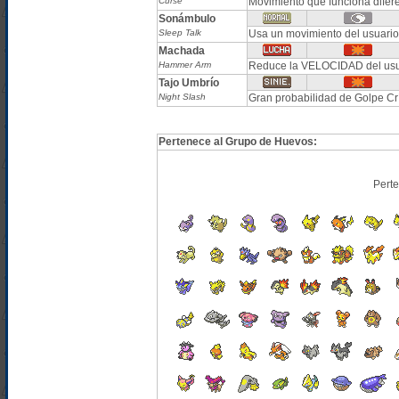
Curse
Movimiento que funciona difer
Sonámbulo
Sleep Talk
Usa un movimiento del usuario 
Machada
Hammer Arm
Reduce la VELOCIDAD del usua
Tajo Umbrío
Night Slash
Gran probabilidad de Golpe Crí
Pertenece al Grupo de Huevos:
Pert