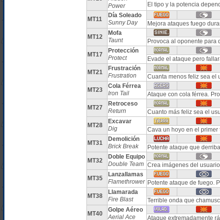
El tipo y la potencia depe
Power
Día Soleado
MT11
Sunny Day
Mejora ataques fuego duran
Mofa
MT12
Taunt
Provoca al oponente para q
Protección
MT17
Protect
Evade el ataque pero falla
Frustración
MT21
Frustration
Cuanta menos feliz sea el 
Cola Férrea
MT23
Iron Tail
Ataque con cola férrea. Pr
Retroceso
MT27
Return
Cuanto más feliz sea el us
Excavar
MT28
Dig
Cava un hoyo en el primer 
Demolición
MT31
Brick Break
Potente ataque que derri
Doble Equipo
MT32
Double Team
Crea imágenes del usuario
Lanzallamas
MT35
Flamethrower
Potente ataque de fuego.
Llamarada
MT38
Fire Blast
Terrible onda que chamus
Golpe Aéreo
MT40
Aerial Ace
Ataque extremadamente ráp