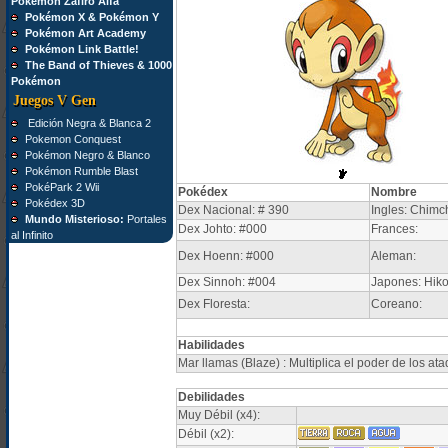
Pokémon Zafiro Alfa
Pokémon X & Pokémon Y
Pokémon Art Academy
Pokémon Link Battle!
The Band of Thieves & 1000
Pokémon
Juegos V Gen
Edición Negra & Blanca 2
Pokemon Conquest
Pokémon Negro & Blanco
Pokémon Rumble Blast
PokéPark 2 Wii
Pokédex
Nombre
Pokédex 3D
Dex Nacional: # 390
Ingles: Chimc
Mundo Misterioso:
Portales
Dex Johto: #000
Frances:
al Infinito
Dex Hoenn: #000
Aleman:
Dex Sinnoh: #004
Japones: Hik
Dex Floresta:
Coreano:
Habilidades
Mar llamas (Blaze) : Multiplica el poder de los ata
Debilidades
Muy Débil (x4):
Débil (x2):