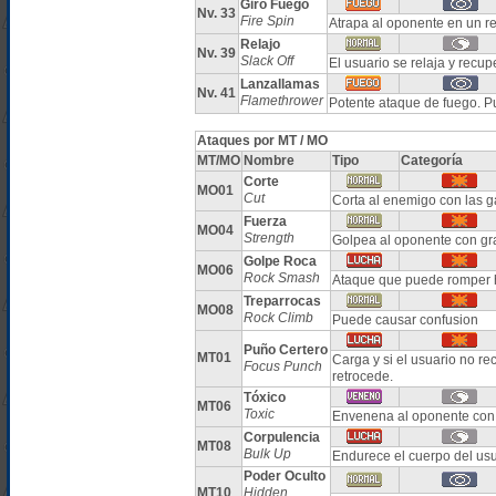
Giro Fuego
Nv. 33
Fire Spin
Atrapa al oponente en un re
Relajo
Nv. 39
Slack Off
El usuario se relaja y recu
Lanzallamas
Nv. 41
Flamethrower
Potente ataque de fuego. 
Ataques por MT / MO
MT/MO
Nombre
Tipo
Categoría
Corte
MO01
Cut
Corta al enemigo con las g
Fuerza
MO04
Strength
Golpea al oponente con gr
Golpe Roca
MO06
Rock Smash
Ataque que puede romper 
Treparrocas
MO08
Rock Climb
Puede causar confusion
Puño Certero
MT01
Carga y si el usuario no r
Focus Punch
retrocede.
Tóxico
MT06
Toxic
Envenena al oponente con 
Corpulencia
MT08
Bulk Up
Endurece el cuerpo del u
Poder Oculto
MT10
Hidden