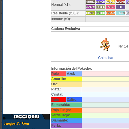
Normal (x1):
Resistente (x0,5):
Inmune (x0):
Cadena Evolutiva
Nv. 14
Chimchar
Información del Pokédex
Rojo
Azul:
Amarillo:
Oro:
Plata:
Cristal:
Rubí
Zafiro:
Esmeralda:
Rojo Fuego:
Verde Hoja:
Diamante:
Juegos IV Gen
Perla: