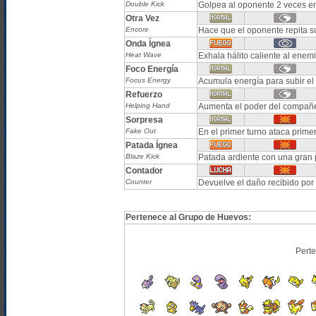
Double Kick
Golpea al oponente 2 veces en
Otra Vez
Encore
Hace que el oponente repita su
Onda Ígnea
Heat Wave
Exhala hálito caliente al ene
Foco Energía
Focus Energy
Acumula energía para subir el 
Refuerzo
Helping Hand
Aumenta el poder del compañe
Sorpresa
Fake Out
En el primer turno ataca prime
Patada Ígnea
Blaze Kick
Patada ardiente con una gran 
Contador
Counter
Devuelve el daño recibido por 
Pertenece al Grupo de Huevos:
Pert