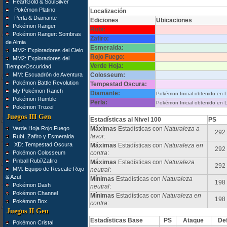
HeartGold & SoulSilver
Pokémon Platino
Localización
Perla & Diamante
Ediciones
Ubicaciones
Pokémon Ranger
Rubí:
Pokémon Ranger: Sombras
Zafiro:
de Almia
Esmeralda:
MM2: Exploradores del Cielo
Rojo Fuego:
MM2: Exploradores del
Verde Hoja:
Tiempo/Oscuridad
MM: Escuadrón de Aventura
Colosseum:
Pokémon Battle Revolution
Tempestad Oscura:
My Pokémon Ranch
Diamante:
Pokémon Inicial obtenido en L
Pokémon Rumble
Perla:
Pokémon Inicial obtenido en L
Pokémon Trozei!
Juegos III Gen
Estadísticas al Nivel 100
PS
Verde Hoja Rojo Fuego
Máximas
Estadísticas con
Naturaleza a
292
favor
:
Rubí, Zafiro y Esmeralda
XD: Tempestad Oscura
Máximas
Estadísticas con
Naturaleza en
292
Pokémon Colosseum
contra
:
Pinball Rubí/Zafiro
Máximas
Estadísticas con
Naturaleza
292
MM: Equipo de Rescate Rojo
neutral
:
& Azul
Mínimas
Estadísticas con
Naturaleza
198
Pokémon Dash
neutral
:
Pokémon Channel
Mínimas
Estadísticas con
Naturaleza en
198
Pokémon Box
contra
:
Juegos II Gen
Estadísticas Base
PS
Ataque
De
Pokémon Cristal