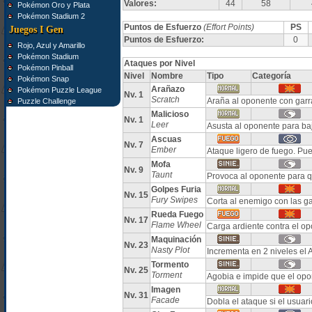
Valores:
44
58
Pokémon Oro y Plata
Pokémon Stadium 2
Puntos de Esfuerzo
(Effort Points)
PS
Juegos I Gen
Puntos de Esfuerzo:
0
Rojo, Azul y Amarillo
Pokémon Stadium
Ataques por Nivel
Pokémon Pinball
Nivel
Nombre
Tipo
Categoría
Pokémon Snap
Arañazo
Pokémon Puzzle League
Nv. 1
Scratch
Araña al oponente con garr
Puzzle Challenge
Malicioso
Nv. 1
Leer
Asusta al oponente para b
Ascuas
Nv. 7
Ember
Ataque ligero de fuego. P
Mofa
Nv. 9
Taunt
Provoca al oponente para q
Golpes Furia
Nv. 15
Fury Swipes
Corta al enemigo con las g
Rueda Fuego
Nv. 17
Flame Wheel
Carga ardiente contra el 
Maquinación
Nv. 23
Nasty Plot
Incrementa en 2 niveles el 
Tormento
Nv. 25
Torment
Agobia e impide que el opo
Imagen
Nv. 31
Facade
Dobla el ataque si el usuar