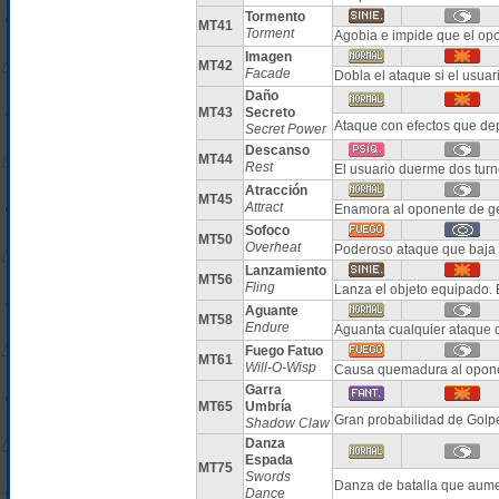
Tormento
MT41
Torment
Agobia e impide que el op
Imagen
MT42
Facade
Dobla el ataque si el usua
Daño
MT43
Secreto
Ataque con efectos que dep
Secret Power
Descanso
MT44
Rest
El usuario duerme dos tur
Atracción
MT45
Attract
Enamora al oponente de g
Sofoco
MT50
Overheat
Poderoso ataque que baja m
Lanzamiento
MT56
Fling
Lanza el objeto equipado. 
Aguante
MT58
Endure
Aguanta cualquier ataque 
Fuego Fatuo
MT61
Will-O-Wisp
Causa quemadura al opon
Garra
MT65
Umbría
Gran probabilidad de Golpe
Shadow Claw
Danza
Espada
MT75
Swords
Danza de batalla que aum
Dance