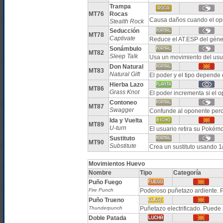
Trampa
MT76
Rocas
Causa daños cuando el o
Stealth Rock
Seducción
MT78
Captivate
Reduce el AT.ESP del géne
Sonámbulo
MT82
Sleep Talk
Usa un movimiento del usua
Don Natural
MT83
Natural Gift
El poder y el tipo depende
Hierba Lazo
MT86
Grass Knot
El poder incrementa si el 
Contoneo
MT87
Swagger
Confunde al oponente per
Ida y Vuelta
MT89
U-turn
El usuario retira su Pokém
Sustituto
MT90
Substitute
Crea un sustituto usando 1
Movimientos Huevo
Nombre
Tipo
Categoría
Puño Fuego
Fire Punch
Poderoso puñetazo ardiente.
Puño Trueno
Thunderpunch
Puñetazo electrificado. Puede 
Doble Patada