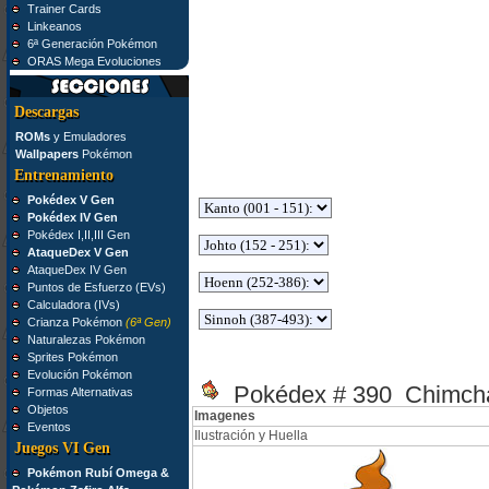
Trainer Cards
Linkeanos
6ª Generación Pokémon
ORAS Mega Evoluciones
Descargas
ROMs
y Emuladores
Wallpapers
Pokémon
Entrenamiento
Pokédex V Gen
Pokédex IV Gen
Pokédex I,II,III Gen
AtaqueDex V Gen
AtaqueDex IV Gen
Puntos de Esfuerzo (EVs)
Calculadora (IVs)
Crianza Pokémon
(6ª Gen)
Naturalezas Pokémon
Sprites Pokémon
Evolución Pokémon
Pokédex # 390 Chimch
Formas Alternativas
Objetos
Imagenes
Eventos
Ilustración y Huella
Juegos VI Gen
Pokémon Rubí Omega &