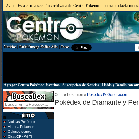
Aviso: Esta es una sección archivada de Centro Pokémon, la cual todavía no está
Noticias
|
Rubí Omega Zafiro Alfa
|
Foros
Agregar Centro Pokémon favoritos
|
Suscripción de Noticias
|
Hábla y Batalla con otr
Centro Pokémon »
Pokédex IV Generación
Pokédex de Diamante y Per
Noticias Pokémon
Historia Pokémon
Quienes somos
Chat CP
/ Wi-Fi