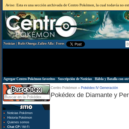
Aviso: Esta es una sección archivada de Centro Pokémon, la cual todavía no está
Noticias
|
Rubí Omega Zafiro Alfa
|
Foros
Agregar Centro Pokémon favoritos
|
Suscripción de Noticias
|
Hábla y Batalla con otr
Centro Pokémon »
Pokédex IV Generación
Pokédex de Diamante y Per
Noticias Pokémon
Historia Pokémon
Quienes somos
Chat CP
/ Wi-Fi