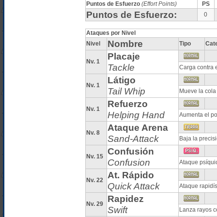
Puntos de Esfuerzo
(Effort Points)
PS
Puntos de Esfuerzo:
0
Ataques por Nivel
Nombre
Nivel
Tipo
Cat
Placaje
Nv. 1
Tackle
Carga contra 
Látigo
Nv. 1
Tail Whip
Mueve la cola
Refuerzo
Nv. 1
Helping Hand
Aumenta el po
Ataque Arena
Nv. 8
Sand-Attack
Baja la precis
Confusión
Nv. 15
Confusion
Ataque psíqui
At. Rápido
Nv. 22
Quick Attack
Ataque rapidí
Rapidez
Nv. 29
Swift
Lanza rayos co