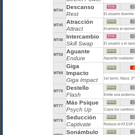
Descanso
MT44
Rest
El usuario duerme 
Atracción
MT45
Attract
Enamora al oponen
Intercambio
MT48
Skill Swap
El usuario y el op
Aguante
MT58
Endure
Aguanta cualquier
Giga
Impacto
MT68
1er turno: Ataca. 2
Giga Impact
Destello
MT70
Flash
Emite una poderosa
Más Psique
MT77
Psych Up
Copia los cambios 
Seducción
MT78
Captivate
Reduce el AT.ESP d
Sonámbulo