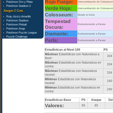
Rojo Fuego:
Pokémon Oro y Plata
Intercambiando de Colosseu
Pokémon Stadium 2
Verde Hoja:
Intercambiando de Colosseu
Juegos I Gen
Colosseum:
Desde el Inicio
Rojo, Azul y Amarillo
Tempestad
Pokémon Stadium
Evolucionando a Eevee
Pokémon Pinball
Oscura:
Pokémon Snap
Pokémon Puzzle League
Diamante:
Evolucionando a Eevee
Puzzle Challenge
Perla:
Evolucionando a Eevee
Estadísticas al Nivel 100
PS
Máximas
Estadísticas con
Naturaleza a
334
favor
:
Máximas
Estadísticas con
Naturaleza en
334
contra
:
Máximas
Estadísticas con
Naturaleza
334
neutral
:
Mínimas
Estadísticas con
Naturaleza
240
neutral
:
Mínimas
Estadísticas con
Naturaleza en
240
contra
:
Estadísticas Base
PS
Ataque
De
Valores:
65
65