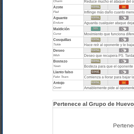
Charm
Reduce mucho el ataque del 
Azote
Flail
Inflinge más daño cuanto meno
Aguante
Endure
Aguanta cualquier ataque dej
Maldición
Curse
Movimiento que funciona difer
Cosquillas
Tickle
Hace reír al oponente y le b
Deseo
Wish
Deseo que recupera PS. Tarda
Bostezo
Yawn
Bosteza para que el oponente 
Llanto falso
Fake Tears
Comienza a llorar para bajar l
Antojo
Covet
Amablemente pide al oponente
Pertenece al Grupo de Huevo
Pertene