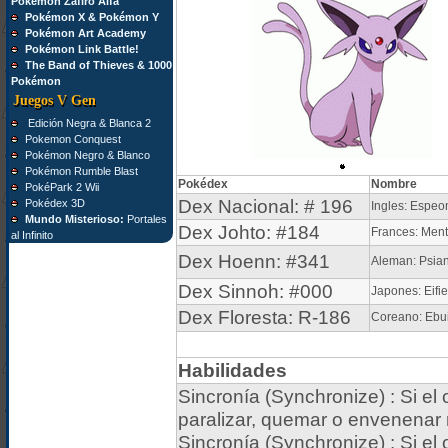
Pokémon Zafiro Alfa
Pokémon X & Pokémon Y
Pokémon Art Academy
Pokémon Link Battle!
The Band of Thieves & 1000
Pokémon
Juegos V Gen
Edición Negra & Blanca 2
Pokemon Conquest
Pokémon Negro & Blanco
Pokémon Rumble Blast
Pokédex
Nombre
PokéPark 2 Wii
Dex Nacional: # 196
Pokédex 3D
Ingles: Espeo
Mundo Misterioso:
Portales
Dex Johto: #184
Frances: Ment
al Infinito
Dex Hoenn: #341
Aleman: Psia
Dex Sinnoh: #000
Japones: Eifie
Dex Floresta: R-186
Coreano: Ebu
Habilidades
Sincronía (Synchronize) : Si e
paralizar, quemar o envenenar r
Sincronía (Synchronize) : Si e