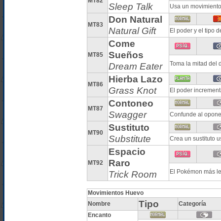
MT82
Sleep Talk
Usa un movimiento 
Don Natural
MT83
Natural Gift
El poder y el tipo
Come
Sueños
MT85
Toma la mitad del
Dream Eater
Hierba Lazo
MT86
Grass Knot
El poder increment
Contoneo
MT87
Swagger
Confunde al opon
Sustituto
MT90
Substitute
Crea un sustituto 
Espacio
Raro
MT92
El Pokémon más len
Trick Room
Movimientos Huevo
Tipo
Nombre
Categoría
Encanto