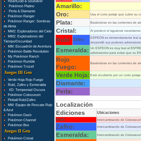
HeartGold & SoulSilver
Amarillo:
Pokémon Platino
Perla & Diamante
Oro:
Usa el corto pelaje que cubre su cu
Pokémon Ranger
Pokémon Ranger: Sombras
Plata:
Basándose en las corrientes de ai
de Almia
Cristal:
Al predecir el siguiente movimiento
MM2: Exploradores del Cielo
MM2: Exploradores del
ESPEON es tremendamente leal a
Rubí
Zafiro:
Tiempo/Oscuridad
desarrolló sus poderes adivinato
MM: Escuadrón de Aventura
Un ESPEON es muy leal al ENTREN
Esmeralda:
Pokémon Battle Revolution
adivinatorios para evitar que su
My Pokémon Ranch
Rojo
Pokémon Rumble
Basándose en las corrientes de ai
Fuego:
Pokémon Trozei!
Juegos III Gen
Verde Hoja:
Está recubierto por un corto pelaje
Verde Hoja Rojo Fuego
Diamante:
Rubí, Zafiro y Esmeralda
XD: Tempestad Oscura
Perla:
Pokémon Colosseum
Pinball Rubí/Zafiro
Localización
MM: Equipo de Rescate Rojo
& Azul
Ediciones
Ubicaciones
Pokémon Dash
Rubí:
Pokémon Channel
Intercambiando de Colosseu
Pokémon Box
Zafiro:
Intercambiando de Colosseu
Juegos II Gen
Esmeralda:
Intercambiando de Colosseu
Pokémon Cristal