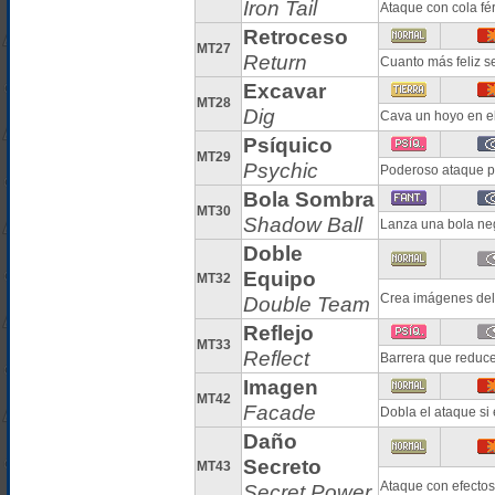
Iron Tail
Ataque con cola fé
Retroceso
MT27
Return
Cuanto más feliz s
Excavar
MT28
Dig
Cava un hoyo en el
Psíquico
MT29
Psychic
Poderoso ataque ps
Bola Sombra
MT30
Shadow Ball
Lanza una bola ne
Doble
Equipo
MT32
Crea imágenes del 
Double Team
Reflejo
MT33
Reflect
Barrera que reduce 
Imagen
MT42
Facade
Dobla el ataque si
Daño
Secreto
MT43
Ataque con efectos
Secret Power