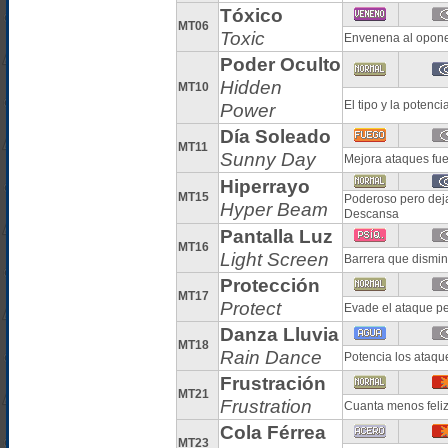
Tóxico
MT06
Toxic
Envenena al opone
Poder Oculto
Hidden
MT10
El tipo y la poten
Power
Día Soleado
MT11
Sunny Day
Mejora ataques fue
Hiperrayo
MT15
Poderoso pero deja 
Hyper Beam
Descansa
Pantalla Luz
MT16
Light Screen
Barrera que dismin
Protección
MT17
Protect
Evade el ataque pe
Danza Lluvia
MT18
Rain Dance
Potencia los ataqu
Frustración
MT21
Frustration
Cuanta menos feliz
Cola Férrea
MT23