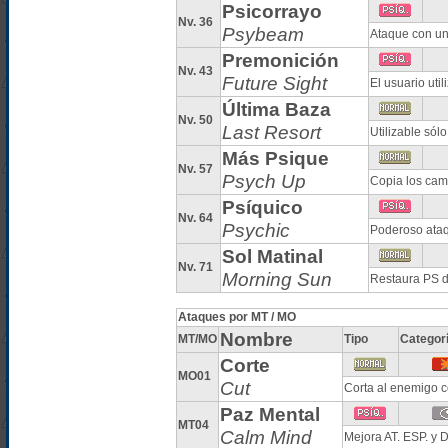
Psicorrayo
Nv. 36
Psybeam
Ataque con un
Premonición
Nv. 43
Future Sight
El usuario uti
Última Baza
Nv. 50
Last Resort
Utilizable sól
Más Psique
Nv. 57
Psych Up
Copia los camb
Psíquico
Nv. 64
Psychic
Poderoso ataq
Sol Matinal
Nv. 71
Morning Sun
Restaura PS d
Ataques por MT / MO
Nombre
MT/MO
Tipo
Categor
Corte
MO01
Cut
Corta al enemigo c
Paz Mental
MT04
Calm Mind
Mejora AT. ESP. y D