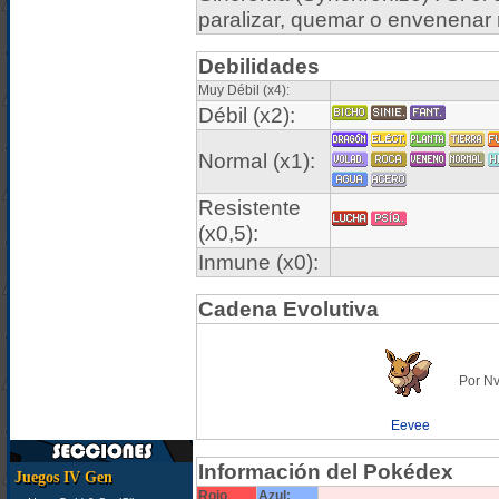
paralizar, quemar o envenenar r
Debilidades
Muy Débil (x4):
Débil (x2):
Normal (x1):
Resistente
(x0,5):
Inmune (x0):
Cadena Evolutiva
Por Nv
Eevee
Información del Pokédex
Juegos IV Gen
Rojo
Azul: