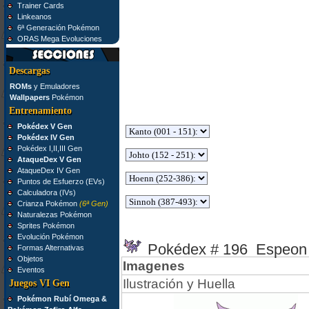
Trainer Cards
Linkeanos
6ª Generación Pokémon
ORAS Mega Evoluciones
Descargas
ROMs
y Emuladores
Wallpapers
Pokémon
Entrenamiento
Pokédex V Gen
Pokédex IV Gen
Pokédex I,II,III Gen
AtaqueDex V Gen
AtaqueDex IV Gen
Puntos de Esfuerzo (EVs)
Calculadora (IVs)
Crianza Pokémon
(6ª Gen)
Naturalezas Pokémon
Sprites Pokémon
Evolución Pokémon
Pokédex # 196 Espeon
Formas Alternativas
Objetos
Imagenes
Eventos
Ilustración y Huella
Juegos VI Gen
Pokémon Rubí Omega &