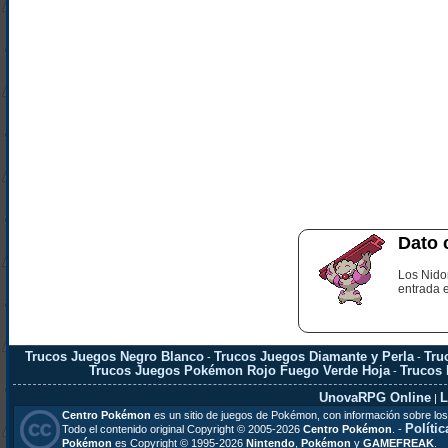
Dato 
Los Nido
entrada 
Trucos Juegos Negro Blanco
Trucos Juegos Diamante y Perla
Tru
-
-
Trucos Juegos Pokémon Rojo Fuego Verde Hoja
Trucos
-
UnovaRPG Online
L
|
Centro Pokémon
es un sitio de juegos de Pokémon, con información sobre los
Polític
Todo el contenido original Copyright © 2005-2026
Centro Pokémon
. -
Pokémon
es Copyright © 1995-2026
Nintendo
,
Pokémon
y
GAMEFREAK
.