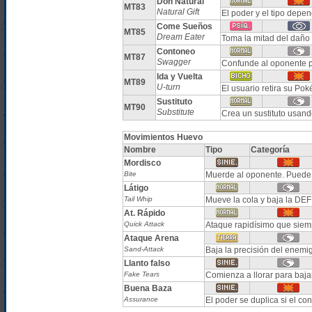
Don Natural
MT83
Natural Gift
El poder y el tipo depe
Come Sueños
MT85
Dream Eater
Toma la mitad del daño
Contoneo
MT87
Swagger
Confunde al oponente 
Ida y Vuelta
MT89
U-turn
El usuario retira su Po
Sustituto
MT90
Substitute
Crea un sustituto usand
Movimientos Huevo
Nombre
Tipo
Categoría
Mordisco
Bite
Muerde al oponente. Puede 
Látigo
Tail Whip
Mueve la cola y baja la DE
At. Rápido
Quick Attack
Ataque rapidísimo que siem
Ataque Arena
Sand-Attack
Baja la precisión del enemi
Llanto falso
Fake Tears
Comienza a llorar para baja
Buena Baza
Assurance
El poder se duplica si el co