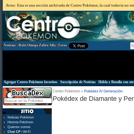
Aviso: Esta es una sección archivada de Centro Pokémon, la cual todavía no está
Noticias
|
Rubí Omega Zafiro Alfa
|
Foros
Agregar Centro Pokémon favoritos
|
Suscripción de Noticias
|
Hábla y Batalla con otr
Centro Pokémon »
Pokédex IV Generación
Pokédex de Diamante y Per
Noticias Pokémon
Historia Pokémon
Quienes somos
Chat CP
/ Wi-Fi