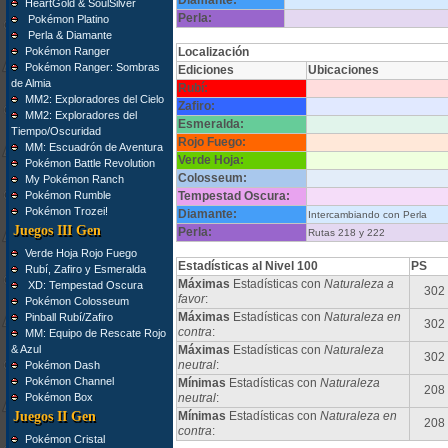
Diamante:
HeartGold & SoulSilver
Perla:
Pokémon Platino
Perla & Diamante
Pokémon Ranger
Localización
Pokémon Ranger: Sombras
Ediciones
Ubicaciones
de Almia
Rubí:
MM2: Exploradores del Cielo
Zafiro:
MM2: Exploradores del
Esmeralda:
Tiempo/Oscuridad
Rojo Fuego:
MM: Escuadrón de Aventura
Verde Hoja:
Pokémon Battle Revolution
Colosseum:
My Pokémon Ranch
Pokémon Rumble
Tempestad Oscura:
Pokémon Trozei!
Diamante:
Intercambiando con Perla
Juegos III Gen
Perla:
Rutas 218 y 222
Verde Hoja Rojo Fuego
Estadísticas al Nivel 100
PS
Rubí, Zafiro y Esmeralda
Máximas
Estadísticas con
Naturaleza a
XD: Tempestad Oscura
302
favor
:
Pokémon Colosseum
Máximas
Estadísticas con
Naturaleza en
Pinball Rubí/Zafiro
302
contra
:
MM: Equipo de Rescate Rojo
& Azul
Máximas
Estadísticas con
Naturaleza
302
neutral
:
Pokémon Dash
Pokémon Channel
Mínimas
Estadísticas con
Naturaleza
208
Pokémon Box
neutral
:
Juegos II Gen
Mínimas
Estadísticas con
Naturaleza en
208
contra
:
Pokémon Cristal