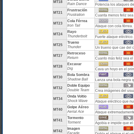
MT18
Rain Dance
Potencia los ataques de
Frustración
MT21
Frustration
Cuanta menos feliz sea 
Cola Férrea
MT23
Iron Tail
Ataque con cola férrea.
Rayo
MT24
Thunderbolt
Fuerte ataque eléctrico
Trueno
MT25
Thunder
Un trueno que cae del c
Retroceso
MT27
Return
Cuanto más feliz sea el
Excavar
MT28
Dig
Cava un hoyo en el prim
Bola Sombra
MT30
Shadow Ball
Lanza una bola negra q
Doble Equipo
MT32
Double Team
Crea imágenes del usua
Onda Voltio
MT34
Shock Wave
Ataque eléctrico que nu
Golpe Aéreo
MT40
Aerial Ace
Ataque extremadamente 
Tormento
MT41
Torment
Agobia e impide que el
Imagen
MT42
Facade
Dobla el ataque si el u