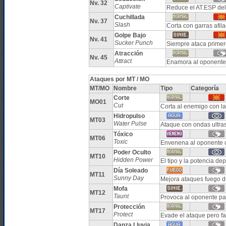
Nv. 32
Captivate
Reduce el AT.ESP del
Cuchillada
Nv. 37
Slash
Corta con garras afila
Golpe Bajo
Nv. 41
Sucker Punch
Siempre ataca primero
Atracción
Nv. 45
Attract
Enamora al oponente
Ataques por MT / MO
MT/MO
Nombre
Tipo
Categoría
Corte
MO01
Cut
Corta al enemigo con la
Hidropulso
MT03
Water Pulse
Ataque con ondas ultra
Tóxico
MT06
Toxic
Envenena al oponente c
Poder Oculto
MT10
Hidden Power
El tipo y la potencia d
Día Soleado
MT11
Sunny Day
Mejora ataques fuego d
Mofa
MT12
Taunt
Provoca al oponente par
Protección
MT17
Protect
Evade el ataque pero fa
Danza Lluvia