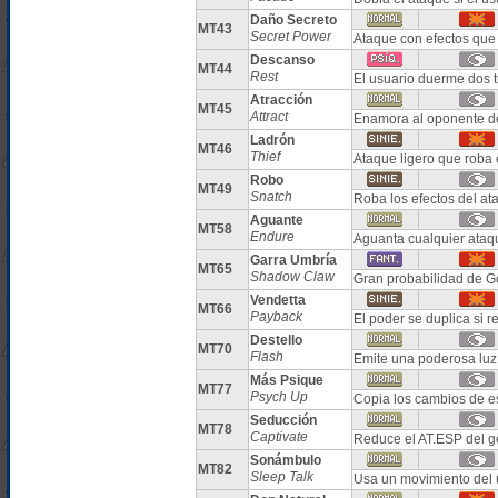
Daño Secreto
MT43
Secret Power
Ataque con efectos que
Descanso
MT44
Rest
El usuario duerme dos 
Atracción
MT45
Attract
Enamora al oponente d
Ladrón
MT46
Thief
Ataque ligero que roba 
Robo
MT49
Snatch
Roba los efectos del at
Aguante
MT58
Endure
Aguanta cualquier ataq
Garra Umbría
MT65
Shadow Claw
Gran probabilidad de Go
Vendetta
MT66
Payback
El poder se duplica si 
Destello
MT70
Flash
Emite una poderosa luz 
Más Psique
MT77
Psych Up
Copia los cambios de es
Seducción
MT78
Captivate
Reduce el AT.ESP del g
Sonámbulo
MT82
Sleep Talk
Usa un movimiento del u