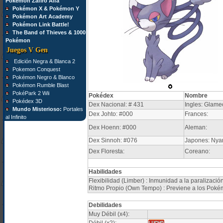
Pokémon Zafiro Alfa
Pokémon X & Pokémon Y
Pokémon Art Academy
Pokémon Link Battle!
The Band of Thieves & 1000
Pokémon
Juegos V Gen
Edición Negra & Blanca 2
Pokemon Conquest
Pokémon Negro & Blanco
Pokémon Rumble Blast
PokéPark 2 Wii
Pokédex
Nombre
Pokédex 3D
Dex Nacional: # 431
Ingles: Glam
Mundo Misterioso:
Portales
Dex Johto: #000
Frances:
al Infinito
Dex Hoenn: #000
Aleman:
Dex Sinnoh: #076
Japones: Nya
Dex Floresta:
Coreano:
Habilidades
Flexibilidad (Limber) : Inmunidad a la paralizació
Ritmo Propio (Own Tempo) : Previene a los Pokém
Debilidades
Muy Débil (x4):