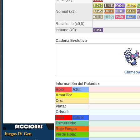
Débil (x2):
Normal (x1):
Resistente (x0,5):
Inmune (x0):
Cadena Evolutiva
Glameo
Información del Pokédex
Rojo
Azul:
Amarillo:
Oro:
Plata:
Cristal:
Rubí
Zafiro:
Esmeralda:
Rojo Fuego:
Juegos IV Gen
Verde Hoja: