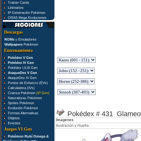
Trainer Cards
Linkeanos
6ª Generación Pokémon
ORAS Mega Evoluciones
Descargas
ROMs
y Emuladores
Wallpapers
Pokémon
Entrenamiento
Pokédex V Gen
Pokédex IV Gen
Pokédex I,II,III Gen
AtaqueDex V Gen
AtaqueDex IV Gen
Puntos de Esfuerzo (EVs)
Calculadora (IVs)
Crianza Pokémon
(6ª Gen)
Naturalezas Pokémon
Sprites Pokémon
Evolución Pokémon
Pokédex # 431 Glame
Formas Alternativas
Objetos
Imagenes
Eventos
Ilustración y Huella
Juegos VI Gen
Pokémon Rubí Omega &