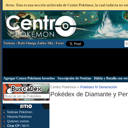
Aviso: Esta es una sección archivada de Centro Pokémon, la cual todavía no está
Noticias
|
Rubí Omega Zafiro Alfa
|
Foros
Agregar Centro Pokémon favoritos
|
Suscripción de Noticias
|
Hábla y Batalla con otr
Centro Pokémon »
Pokédex IV Generación
Pokédex de Diamante y Per
Noticias Pokémon
Historia Pokémon
Quienes somos
Chat CP
/ Wi-Fi