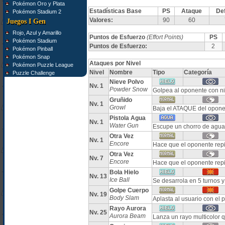
Pokémon Oro y Plata
Estadísticas Base
PS
Ataque
De
Pokémon Stadium 2
Valores:
90
60
Juegos I Gen
Rojo, Azul y Amarillo
Puntos de Esfuerzo
(Effort Points)
PS
Pokémon Stadium
Puntos de Esfuerzo:
2
Pokémon Pinball
Pokémon Snap
Ataques por Nivel
Pokémon Puzzle League
Nivel
Nombre
Tipo
Categoría
Puzzle Challenge
Nieve Polvo
Nv. 1
Powder Snow
Golpea al oponente con n
Gruñido
Nv. 1
Growl
Baja el ATAQUE del opone
Pistola Agua
Nv. 1
Water Gun
Escupe un chorro de agua
Otra Vez
Nv. 1
Encore
Hace que el oponente repit
Otra Vez
Nv. 7
Encore
Hace que el oponente repit
Bola Hielo
Nv. 13
Ice Ball
Se desarrola en 5 turnos y
Golpe Cuerpo
Nv. 19
Body Slam
Aplasta al usuario con el 
Rayo Aurora
Nv. 25
Aurora Beam
Lanza un rayo multicolor 