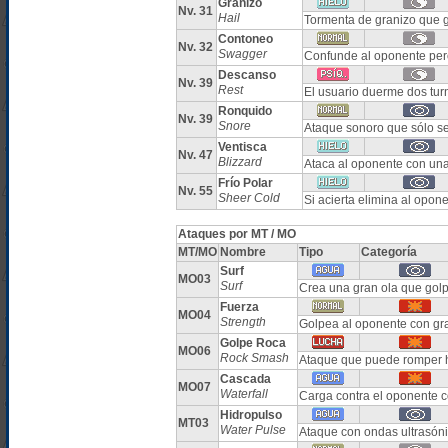
Granizo
Nv. 31
Hail
Tormenta de granizo que 
Contoneo
Nv. 32
Swagger
Confunde al oponente pe
Descanso
Nv. 39
Rest
El usuario duerme dos tur
Ronquido
Nv. 39
Snore
Ataque sonoro que sólo se
Ventisca
Nv. 47
Blizzard
Ataca al oponente con una
Frío Polar
Nv. 55
Sheer Cold
Si acierta elimina al opon
Ataques por MT / MO
MT/MO
Nombre
Tipo
Categoría
Surf
MO03
Surf
Crea una gran ola que gol
Fuerza
MO04
Strength
Golpea al oponente con gr
Golpe Roca
MO06
Rock Smash
Ataque que puede romper h
Cascada
MO07
Waterfall
Carga contra el oponente c
Hidropulso
MT03
Water Pulse
Ataque con ondas ultrasóni