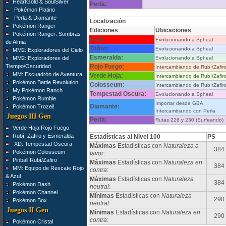
HeartGold & SoulSilver
Perla:
Pokémon Platino
Perla & Diamante
Localización
Pokémon Ranger
Ediciones
Ubicaciones
Pokémon Ranger: Sombras
Rubí:
Evolucionando a Spheal
de Almia
Zafiro:
Evolucionando a Spheal
MM2: Exploradores del Cielo
Esmeralda:
MM2: Exploradores del
Evolucionando a Spheal
Tiempo/Oscuridad
Rojo Fuego:
Intercambiando de Rubí/Zafi
MM: Escuadrón de Aventura
Verde Hoja:
Intercambiando de Rubí/Zafi
Pokémon Battle Revolution
Colosseum:
Intercambiando de Rubí/Zafi
My Pokémon Ranch
Tempestad Oscura:
Evolucionando a Spheal
Pokémon Rumble
Importar desde GBA
Diamante:
Pokémon Trozei!
Intercambiando con Perla
Juegos III Gen
Perla:
Rutas 226 y 230 (Surfeando)
Verde Hoja Rojo Fuego
Rubí, Zafiro y Esmeralda
Estadísticas al Nivel 100
PS
XD: Tempestad Oscura
Máximas
Estadísticas con
Naturaleza a
384
Pokémon Colosseum
favor
:
Pinball Rubí/Zafiro
Máximas
Estadísticas con
Naturaleza en
384
MM: Equipo de Rescate Rojo
contra
:
& Azul
Máximas
Estadísticas con
Naturaleza
384
Pokémon Dash
neutral
:
Pokémon Channel
Mínimas
Estadísticas con
Naturaleza
290
Pokémon Box
neutral
:
Juegos II Gen
Mínimas
Estadísticas con
Naturaleza en
290
contra
:
Pokémon Cristal