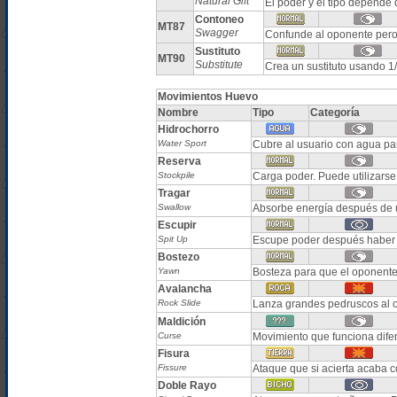
Natural Gift
El poder y el tipo depende
Contoneo
MT87
Swagger
Confunde al oponente per
Sustituto
MT90
Substitute
Crea un sustituto usando 1
Movimientos Huevo
Nombre
Tipo
Categoría
Hidrochorro
Water Sport
Cubre al usuario con agua par
Reserva
Stockpile
Carga poder. Puede utilizarse
Tragar
Swallow
Absorbe energía después de 
Escupir
Spit Up
Escupe poder después haber
Bostezo
Yawn
Bosteza para que el oponente
Avalancha
Rock Slide
Lanza grandes pedruscos al 
Maldición
Curse
Movimiento que funciona dife
Fisura
Fissure
Ataque que si acierta acaba c
Doble Rayo