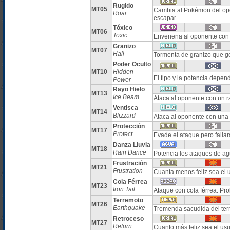
Rugido
MT05
Cambia al Pokémon del opo
Roar
escapar.
Tóxico
MT06
Toxic
Envenena al oponente con 
Granizo
MT07
Hail
Tormenta de granizo que g
Poder Oculto
MT10
Hidden
El tipo y la potencia depe
Power
Rayo Hielo
MT13
Ice Beam
Ataca al oponente con un r
Ventisca
MT14
Blizzard
Ataca al oponente con una 
Protección
MT17
Protect
Evade el ataque pero falla
Danza Lluvia
MT18
Rain Dance
Potencia los ataques de ag
Frustración
MT21
Frustration
Cuanta menos feliz sea el u
Cola Férrea
MT23
Iron Tail
Ataque con cola férrea. Pr
Terremoto
MT26
Earthquake
Tremenda sacudida del ter
Retroceso
MT27
Return
Cuanto más feliz sea el us