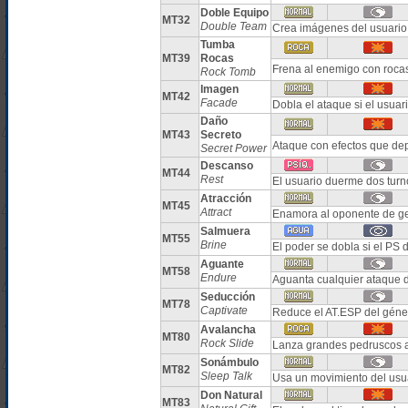
Doble Equipo
MT32
Double Team
Crea imágenes del usuario 
Tumba
MT39
Rocas
Frena al enemigo con roca
Rock Tomb
Imagen
MT42
Facade
Dobla el ataque si el usuar
Daño
MT43
Secreto
Ataque con efectos que dep
Secret Power
Descanso
MT44
Rest
El usuario duerme dos turn
Atracción
MT45
Attract
Enamora al oponente de ge
Salmuera
MT55
Brine
El poder se dobla si el PS de
Aguante
MT58
Endure
Aguanta cualquier ataque 
Seducción
MT78
Captivate
Reduce el AT.ESP del géner
Avalancha
MT80
Rock Slide
Lanza grandes pedruscos 
Sonámbulo
MT82
Sleep Talk
Usa un movimiento del usua
Don Natural
MT83