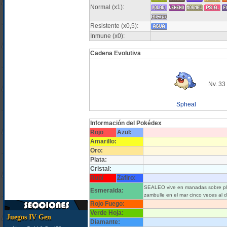
Normal (x1):
Resistente (x0,5):
Inmune (x0):
Cadena Evolutiva
Nv. 33
Spheal
Información del Pokédex
Rojo
Azul:
Amarillo:
Oro:
Plata:
Cristal:
Rubí
Zafiro:
SEALEO vive en manadas sobre plac
Esmeralda:
zambulle en el mar cinco veces al d
Rojo Fuego:
Verde Hoja:
Juegos IV Gen
Diamante: