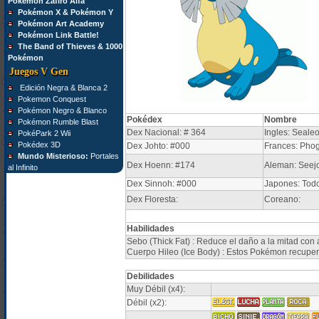
Pokémon Zafiro Alfa
Pokémon X & Pokémon Y
Pokémon Art Academy
Pokémon Link Battle!
The Band of Thieves & 1000
Pokémon
Juegos V Gen
Edición Negra & Blanca 2
Pokemon Conquest
Pokémon Negro & Blanco
Pokédex
Nombre
Pokémon Rumble Blast
Dex Nacional: # 364
Ingles: Seale
PokéPark 2 Wii
Pokédex 3D
Dex Johto: #000
Frances: Phog
Mundo Misterioso:
Portales
Dex Hoenn: #174
Aleman: Seej
al Infinito
Dex Sinnoh: #000
Japones: Tod
Dex Floresta:
Coreano:
Habilidades
Sebo (Thick Fat) : Reduce el daño a la mitad con a
Cuerpo Hileo (Ice Body) : Estos Pokémon recupe
Debilidades
Muy Débil (x4):
Débil (x2):