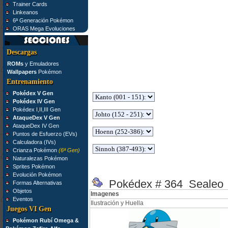
Trainer Cards
Linkeanos
6ª Generación Pokémon
ORAS Mega Evoluciones
Descargas
ROMs
y Emuladores
Wallpapers
Pokémon
Entrenamiento
Pokédex V Gen
Pokédex IV Gen
Pokédex I,II,III Gen
AtaqueDex V Gen
AtaqueDex IV Gen
Puntos de Esfuerzo (EVs)
Calculadora (IVs)
Crianza Pokémon
(6ª Gen)
Naturalezas Pokémon
Sprites Pokémon
Evolución Pokémon
Pokédex # 364 Sealeo
Formas Alternativas
Objetos
Imagenes
Eventos
Ilustración y Huella
Juegos VI Gen
Pokémon Rubí Omega &