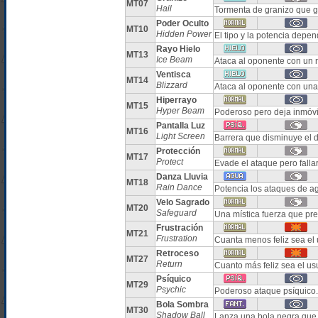
MT07
Hail
Tormenta de granizo que 
Poder Oculto
MT10
Hidden Power
El tipo y la potencia dep
Rayo Hielo
MT13
Ice Beam
Ataca al oponente con un r
Ventisca
MT14
Blizzard
Ataca al oponente con una
Hiperrayo
MT15
Hyper Beam
Poderoso pero deja inmóvil 
Pantalla Luz
MT16
Light Screen
Barrera que disminuye el 
Protección
MT17
Protect
Evade el ataque pero falla
Danza Lluvia
MT18
Rain Dance
Potencia los ataques de a
Velo Sagrado
MT20
Safeguard
Una mística fuerza que pr
Frustración
MT21
Frustration
Cuanta menos feliz sea el 
Retroceso
MT27
Return
Cuanto más feliz sea el u
Psíquico
MT29
Psychic
Poderoso ataque psíquico.
Bola Sombra
MT30
Shadow Ball
Lanza una bola negra que 