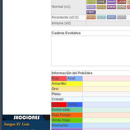
Normal (x1):
Resistente (x0,5):
Inmune (x0):
Cadena Evolutiva
Información del Pokédex
Rojo
Azul:
Amarillo:
Oro:
Plata:
Cristal:
Rubí
Zafiro:
Esmeralda:
Rojo Fuego:
Verde Hoja:
Juegos IV Gen
Diamante: