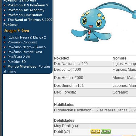
Pokémon Zafiro Alfa
Pokémon X & Pokémon Y
Pokémon Art Academy
Pokémon Link Battle!
The Band of Thieves & 1000
Pokémon
Juegos V Gen
Edición Negra & Blanca 2
Pokemon Conquest
Pokémon Negro & Blanco
Pokémon Rumble Blast
PokéPark 2 Wii
Pokédex
Nombre
Pokédex 3D
Dex Nacional: # 490
Ingles: Mana
Mundo Misterioso:
Portales
Dex Johto: #000
Frances: Man
al Infinito
Dex Hoenn: #000
Aleman: Man
Dex Sinnoh: #151
Japones: Ma
Dex Floresta:
Coreano:
Habilidades
Hidratación (Hydration) : Si se realiza Danza Llu
Debilidades
Muy Débil (x4):
Débil (x2):