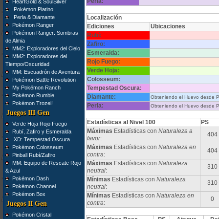
Perla:
HeartGold & SoulSilver
Pokémon Platino
Perla & Diamante
Localización
Pokémon Ranger
Ediciones
Ubicaciones
Pokémon Ranger: Sombras
Rubí:
de Almia
Zafiro:
MM2: Exploradores del Cielo
Esmeralda:
MM2: Exploradores del
Rojo Fuego:
Tiempo/Oscuridad
Verde Hoja:
MM: Escuadrón de Aventura
Colosseum:
Pokémon Battle Revolution
My Pokémon Ranch
Tempestad Oscura:
Pokémon Rumble
Diamante:
Obteniendo el Huevo desde 
Pokémon Trozei!
Perla:
Obteniendo el Huevo desde 
Juegos III Gen
Estadísticas al Nivel 100
PS
Verde Hoja Rojo Fuego
Máximas
Estadísticas con
Naturaleza a
Rubí, Zafiro y Esmeralda
404
favor
:
XD: Tempestad Oscura
Máximas
Estadísticas con
Naturaleza en
Pokémon Colosseum
404
contra
:
Pinball Rubí/Zafiro
MM: Equipo de Rescate Rojo
Máximas
Estadísticas con
Naturaleza
310
neutral
:
& Azul
Pokémon Dash
Mínimas
Estadísticas con
Naturaleza
310
Pokémon Channel
neutral
:
Pokémon Box
Mínimas
Estadísticas con
Naturaleza en
0
contra
:
Juegos II Gen
Pokémon Cristal