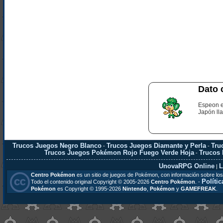
Dato 
Espeon e
Japón ll
Trucos Juegos Negro Blanco
Trucos Juegos Diamante y Perla
Tru
-
-
Trucos Juegos Pokémon Rojo Fuego Verde Hoja
Trucos
-
UnovaRPG Online
L
|
Centro Pokémon
es un sitio de juegos de Pokémon, con información sobre los
Polític
Todo el contenido original Copyright © 2005-2026
Centro Pokémon
. -
Pokémon
es Copyright © 1995-2026
Nintendo
,
Pokémon
y
GAMEFREAK
.