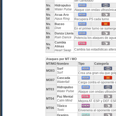
ser cambiado
Nv.
Hidropulso
46
Water Pulse
Ataque con ondas ultrasónica
Nv.
Acua Aro
54
Aqua Ring
Recupera PS cada turno
Nv.
Buceo
61
Dive
En el primer turno se sumerg
Nv.
Danza Lluvia
69
Rain Dance
Potencia los ataques de agua
Cambia
Nv.
Almas
76
Cambia las estadísticas alter
Heart Swap
Ataques por MT / MO
MT/MO
Nombre
Tipo
Categoría
Surf
MO03
Surf
Crea una gran ola que gol
Cascada
MO07
Waterfall
Carga contra el oponente 
Hidropulso
MT03
Water Pulse
Ataque con ondas ultrasón
Paz Mental
MT04
Calm Mind
Mejora AT. ESP. y DEF. ESP
Tóxico
MT06
Toxic
Envenena al oponente con
Granizo