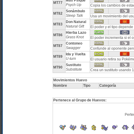
Más Psique
MT77
Psych Up
Copia los cambios de estad
Sonámbulo
MT82
Sleep Talk
Usa un movimiento del usua
Don Natural
MT83
Natural Gift
El poder y el tipo depende
Hierba Lazo
MT86
Grass Knot
El poder incrementa si el 
Contoneo
MT87
Swagger
Confunde al oponente pe
Ida y Vuelta
MT89
U-turn
El usuario retira su Pokém
Sustituto
MT90
Substitute
Crea un sustituto usando 
Movimientos Huevo
Nombre
Tipo
Categoría
Pertenece al Grupo de Huevos:
Perte