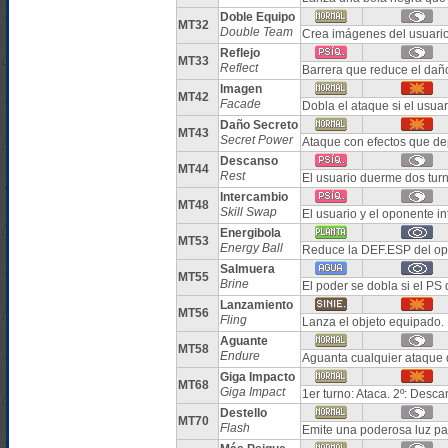
Doble Equipo
MT32
Double Team
Crea imágenes del usuario
Reflejo
MT33
Reflect
Barrera que reduce el daño
Imagen
MT42
Facade
Dobla el ataque si el usua
Daño Secreto
MT43
Secret Power
Ataque con efectos que de
Descanso
MT44
Rest
El usuario duerme dos tur
Intercambio
MT48
Skill Swap
El usuario y el oponente i
Energibola
MT53
Energy Ball
Reduce la DEF.ESP del op
Salmuera
MT55
Brine
El poder se dobla si el PS d
Lanzamiento
MT56
Fling
Lanza el objeto equipado. 
Aguante
MT58
Endure
Aguanta cualquier ataque
Giga Impacto
MT68
Giga Impact
1er turno: Ataca. 2º: Desc
Destello
MT70
Flash
Emite una poderosa luz par