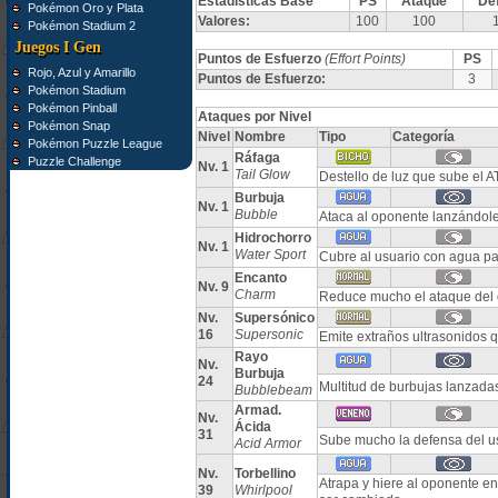
Estadísticas Base
PS
Ataque
De
Pokémon Oro y Plata
Valores:
100
100
Pokémon Stadium 2
Juegos I Gen
Puntos de Esfuerzo
(Effort Points)
PS
Rojo, Azul y Amarillo
Puntos de Esfuerzo:
3
Pokémon Stadium
Pokémon Pinball
Ataques por Nivel
Pokémon Snap
Nivel
Nombre
Tipo
Categoría
Pokémon Puzzle League
Ráfaga
Puzzle Challenge
Nv. 1
Tail Glow
Destello de luz que sube el AT
Burbuja
Nv. 1
Bubble
Ataca al oponente lanzándol
Hidrochorro
Nv. 1
Water Sport
Cubre al usuario con agua par
Encanto
Nv. 9
Charm
Reduce mucho el ataque del
Nv.
Supersónico
16
Supersonic
Emite extraños ultrasonidos 
Rayo
Nv.
Burbuja
24
Multitud de burbujas lanzada
Bubblebeam
Armad.
Nv.
Ácida
31
Sube mucho la defensa del u
Acid Armor
Nv.
Torbellino
Atrapa y hiere al oponente en
39
Whirlpool