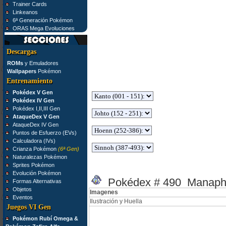
Trainer Cards
Linkeanos
6ª Generación Pokémon
ORAS Mega Evoluciones
Descargas
ROMs
y Emuladores
Wallpapers
Pokémon
Entrenamiento
Pokédex V Gen
Pokédex IV Gen
Pokédex I,II,III Gen
AtaqueDex V Gen
AtaqueDex IV Gen
Puntos de Esfuerzo (EVs)
Calculadora (IVs)
Crianza Pokémon
(6ª Gen)
Naturalezas Pokémon
Sprites Pokémon
Evolución Pokémon
Pokédex # 490 Manaph
Formas Alternativas
Objetos
Imagenes
Eventos
Ilustración y Huella
Juegos VI Gen
Pokémon Rubí Omega &