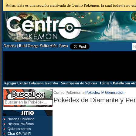
Aviso: Esta es una sección archivada de Centro Pokémon, la cual todavía no está
Noticias
|
Rubí Omega Zafiro Alfa
|
Foros
Agregar Centro Pokémon favoritos
|
Suscripción de Noticias
|
Hábla y Batalla con otr
Centro Pokémon »
Pokédex IV Generación
Pokédex de Diamante y Per
Noticias Pokémon
Historia Pokémon
Quienes somos
Chat CP
/ Wi-Fi