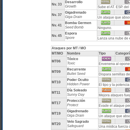
Desarrollo
Nv. 33
Growth
Sube el AT. ESP. del
Gigadrenado
Nv. 37
Giga Drain
Un ataque que absor
Bomba Germen
Nv. 41
Seed Bomb
Ninguno.
Espora
Nv. 45
Spore
Lanza una nube de 
Ataques por MT / MO
MT/MO
Nombre
Tipo
Categorí
Tóxico
MT06
Toxic
Envenena al oponen
Recurrente
MT09
Bullet Seed
Dispara semillas de
Poder Oculto
MT10
Hidden Power
El tipo y la potenc
Día Soleado
MT11
Sunny Day
Mejora ataques fueg
Protección
MT17
Protect
Evade el ataque per
Gigadrenado
MT19
Giga Drain
Un ataque que abso
Velo Sagrado
MT20
Safeguard
Una mística fuerza 