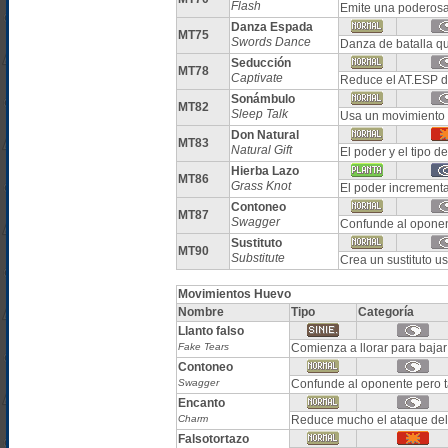
Flash
Emite una poderosa 
Danza Espada
MT75
Swords Dance
Danza de batalla q
Seducción
MT78
Captivate
Reduce el AT.ESP d
Sonámbulo
MT82
Sleep Talk
Usa un movimiento d
Don Natural
MT83
Natural Gift
El poder y el tipo 
Hierba Lazo
MT86
Grass Knot
El poder incrementa
Contoneo
MT87
Swagger
Confunde al opone
Sustituto
MT90
Substitute
Crea un sustituto u
Movimientos Huevo
Nombre
Tipo
Categoría
Llanto falso
Fake Tears
Comienza a llorar para bajar
Contoneo
Swagger
Confunde al oponente pero
Encanto
Charm
Reduce mucho el ataque del
Falsotortazo