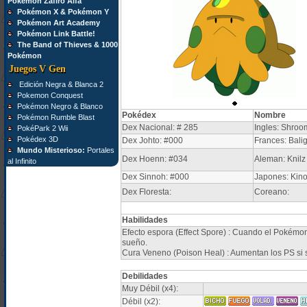
Pokémon Zafiro Alfa
Pokémon X & Pokémon Y
Pokémon Art Academy
Pokémon Link Battle!
The Band of Thieves & 1000
Pokémon
Juegos V Gen
Edición Negra & Blanca 2
Pokemon Conquest
Pokémon Negro & Blanco
Pokédex
Nombre
Pokémon Rumble Blast
Dex Nacional: # 285
Ingles: Shroo
PokéPark 2 Wii
Pokédex 3D
Dex Johto: #000
Frances: Bali
Mundo Misterioso:
Portales
Dex Hoenn: #034
Aleman: Knilz
al Infinito
Dex Sinnoh: #000
Japones: Kin
Dex Floresta:
Coreano:
Habilidades
Efecto espora (Effect Spore) : Cuando el Pokémon
sueño.
Cura Veneno (Poison Heal) : Aumentan los PS si 
Debilidades
Muy Débil (x4):
Débil (x2):