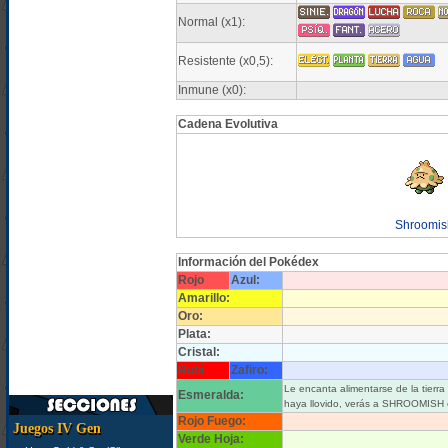
Normal (x1):
Resistente (x0,5):
Inmune (x0):
Cadena Evolutiva
Shroomis
Información del Pokédex
Rojo
Azul:
Amarillo:
Oro:
Plata:
Cristal:
Rubí
Zafiro:
Le encanta alimentarse de la tier
Esmeralda:
haya llovido, verás a SHROOMISH e
Rojo Fuego:
Juegos IV Gen
Verde Hoja: