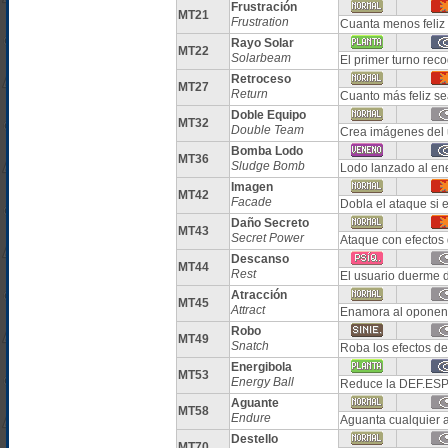
Frustración
MT21
Frustration
Cuanta menos feliz 
Rayo Solar
MT22
Solarbeam
El primer turno rec
Retroceso
MT27
Return
Cuanto más feliz se
Doble Equipo
MT32
Double Team
Crea imágenes del 
Bomba Lodo
MT36
Sludge Bomb
Lodo lanzado al en
Imagen
MT42
Facade
Dobla el ataque si 
Daño Secreto
MT43
Secret Power
Ataque con efectos 
Descanso
MT44
Rest
El usuario duerme 
Atracción
MT45
Attract
Enamora al oponent
Robo
MT49
Snatch
Roba los efectos de
Energibola
MT53
Energy Ball
Reduce la DEF.ESP 
Aguante
MT58
Endure
Aguanta cualquier 
Destello
MT70