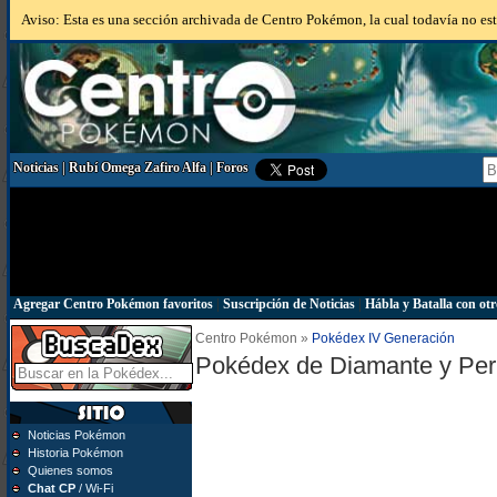
Aviso: Esta es una sección archivada de Centro Pokémon, la cual todavía no está
Noticias
|
Rubí Omega Zafiro Alfa
|
Foros
Agregar Centro Pokémon favoritos
|
Suscripción de Noticias
|
Hábla y Batalla con otr
Centro Pokémon »
Pokédex IV Generación
Pokédex de Diamante y Per
Noticias Pokémon
Historia Pokémon
Quienes somos
Chat CP
/ Wi-Fi