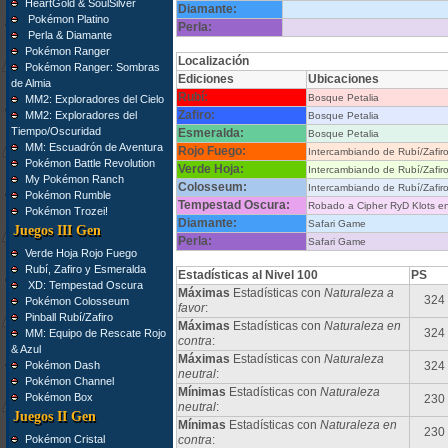
HeartGold & SoulSilver
Diamante:
Pokémon Platino
Perla:
Perla & Diamante
Pokémon Ranger
Localización
Pokémon Ranger: Sombras
Ediciones
Ubicaciones
de Almia
Rubí:
Bosque Petalia
MM2: Exploradores del Cielo
Zafiro:
MM2: Exploradores del
Bosque Petalia
Tiempo/Oscuridad
Esmeralda:
Bosque Petalia
MM: Escuadrón de Aventura
Rojo Fuego:
Intercambiando de Rubí/Zafi
Pokémon Battle Revolution
Verde Hoja:
Intercambiando de Rubí/Zafi
My Pokémon Ranch
Colosseum:
Intercambiando de Rubí/Zafi
Pokémon Rumble
Tempestad Oscura:
Robado a Cipher RyD Klots en
Pokémon Trozei!
Diamante:
Safari Game
Juegos III Gen
Perla:
Safari Game
Verde Hoja Rojo Fuego
Rubí, Zafiro y Esmeralda
Estadísticas al Nivel 100
PS
XD: Tempestad Oscura
Máximas
Estadísticas con
Naturaleza a
324
Pokémon Colosseum
favor
:
Pinball Rubí/Zafiro
Máximas
Estadísticas con
Naturaleza en
324
MM: Equipo de Rescate Rojo
contra
:
& Azul
Máximas
Estadísticas con
Naturaleza
Pokémon Dash
324
neutral
:
Pokémon Channel
Mínimas
Estadísticas con
Naturaleza
Pokémon Box
230
neutral
:
Juegos II Gen
Mínimas
Estadísticas con
Naturaleza en
230
Pokémon Cristal
contra
: