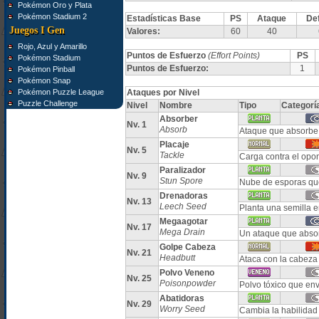
Pokémon Oro y Plata
Pokémon Stadium 2
Estadísticas Base
PS
Ataque
De
Juegos I Gen
Valores:
60
40
Rojo, Azul y Amarillo
Puntos de Esfuerzo
(Effort Points)
PS
Pokémon Stadium
Puntos de Esfuerzo:
1
Pokémon Pinball
Pokémon Snap
Pokémon Puzzle League
Ataques por Nivel
Puzzle Challenge
Nivel
Nombre
Tipo
Categorí
Absorber
Nv. 1
Absorb
Ataque que absorbe 
Placaje
Nv. 5
Tackle
Carga contra el opo
Paralizador
Nv. 9
Stun Spore
Nube de esporas que
Drenadoras
Nv. 13
Leech Seed
Planta una semilla e
Megaagotar
Nv. 17
Mega Drain
Un ataque que absor
Golpe Cabeza
Nv. 21
Headbutt
Ataca con la cabeza
Polvo Veneno
Nv. 25
Poisonpowder
Polvo tóxico que en
Abatidoras
Nv. 29
Worry Seed
Cambia la habilidad