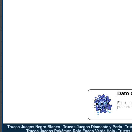
Dato 
Entre lo
predomina
Trucos Juegos Negro Blanco
Trucos Juegos Diamante y Perla
Tru
-
-
Trucos Juegos Pokémon Rojo Fuego Verde Hoja
Trucos
-