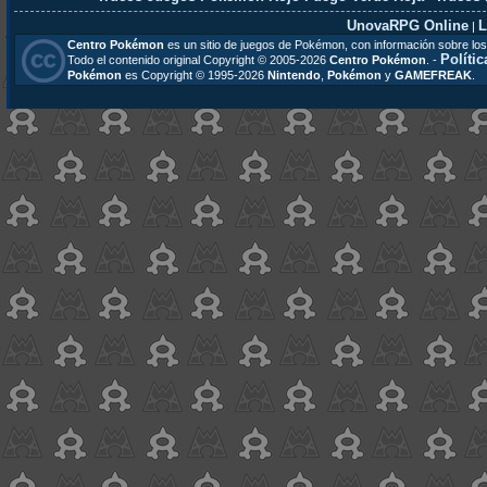
UnovaRPG Online
L
|
Centro Pokémon
es un sitio de juegos de Pokémon, con información sobre los
Polític
Todo el contenido original Copyright © 2005-2026
Centro Pokémon
. -
Pokémon
es Copyright © 1995-2026
Nintendo
,
Pokémon
y
GAMEFREAK
.