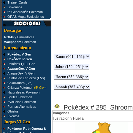
Trainer Cards
Linkeanos
6ª Generación Pokémon
ORAS Mega Evoluciones
Descargas
ROMs
y Emuladores
Wallpapers
Pokémon
Entrenamiento
Pokédex V Gen
Pokédex IV Gen
Pokédex I,II,III Gen
AtaqueDex V Gen
AtaqueDex IV Gen
Puntos de Esfuerzo (EVs)
Calculadora (IVs)
Crianza Pokémon
(6ª Gen)
Naturalezas Pokémon
Sprites Pokémon
Evolución Pokémon
Pokédex # 285 Shroom
Formas Alternativas
Objetos
Imagenes
Eventos
Ilustración y Huella
Juegos VI Gen
Pokémon Rubí Omega &