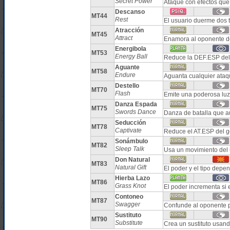
Secret Power
Ataque con efectos que
Descanso
MT44
Rest
El usuario duerme dos 
Atracción
MT45
Attract
Enamora al oponente d
Energibola
MT53
Energy Ball
Reduce la DEF.ESP del 
Aguante
MT58
Endure
Aguanta cualquier ata
Destello
MT70
Flash
Emite una poderosa luz 
Danza Espada
MT75
Swords Dance
Danza de batalla que 
Seducción
MT78
Captivate
Reduce el AT.ESP del g
Sonámbulo
MT82
Sleep Talk
Usa un movimiento del u
Don Natural
MT83
Natural Gift
El poder y el tipo depe
Hierba Lazo
MT86
Grass Knot
El poder incrementa si 
Contoneo
MT87
Swagger
Confunde al oponente 
Sustituto
MT90
Substitute
Crea un sustituto usan