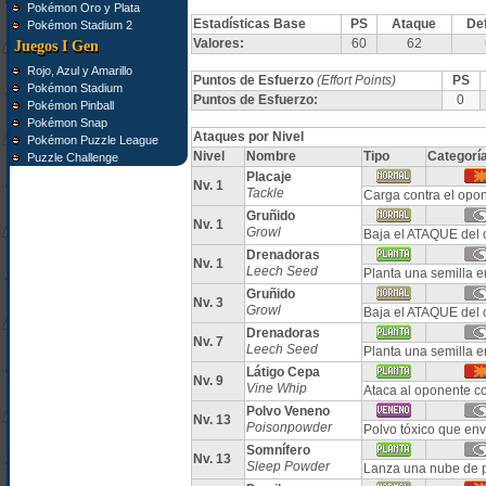
Pokémon Oro y Plata
Estadísticas Base
PS
Ataque
De
Pokémon Stadium 2
Valores:
60
62
Juegos I Gen
Rojo, Azul y Amarillo
Puntos de Esfuerzo
(Effort Points)
PS
Pokémon Stadium
Puntos de Esfuerzo:
0
Pokémon Pinball
Pokémon Snap
Ataques por Nivel
Pokémon Puzzle League
Nivel
Nombre
Tipo
Categorí
Puzzle Challenge
Placaje
Nv. 1
Tackle
Carga contra el opo
Gruñido
Nv. 1
Growl
Baja el ATAQUE del
Drenadoras
Nv. 1
Leech Seed
Planta una semilla e
Gruñido
Nv. 3
Growl
Baja el ATAQUE del
Drenadoras
Nv. 7
Leech Seed
Planta una semilla e
Látigo Cepa
Nv. 9
Vine Whip
Ataca al oponente co
Polvo Veneno
Nv. 13
Poisonpowder
Polvo tóxico que en
Somnífero
Nv. 13
Sleep Powder
Lanza una nube de 