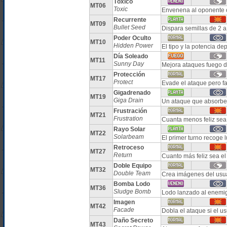
Tóxico
MT06
Toxic
Envenena al oponente 
Recurrente
MT09
Bullet Seed
Dispara semillas de 2 a
Poder Oculto
MT10
Hidden Power
El tipo y la potencia 
Día Soleado
MT11
Sunny Day
Mejora ataques fuego d
Protección
MT17
Protect
Evade el ataque pero fa
Gigadrenado
MT19
Giga Drain
Un ataque que absorbe 
Frustración
MT21
Frustration
Cuanta menos feliz sea 
Rayo Solar
MT22
Solarbeam
El primer turno recoge 
Retroceso
MT27
Return
Cuanto más feliz sea e
Doble Equipo
MT32
Double Team
Crea imágenes del usua
Bomba Lodo
MT36
Sludge Bomb
Lodo lanzado al enemig
Imagen
MT42
Facade
Dobla el ataque si el u
Daño Secreto
MT43