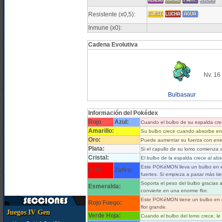
Resistente (x0,5):
Inmune (x0):
Cadena Evolutiva
Nv. 16
Bulbasaur
Información del Pokédex
Rojo
Azul:
Cuando el bulbo de su espalda cre
Amarillo:
Su bulbo crece cuando absorbe en
Oro:
Puede aumentar su fuerza con energ
Plata:
Si el capullo de su lomo comienza a 
Cristal:
El bulbo de la espalda crece al abs
Este POKéMON lleva un bulbo en el
Rubí
Zafiro:
fuertes. Si empieza a pasar más tie
Soporta el peso del bulbo gracias a
Esmeralda:
convierte en una enorme flor.
Este POKéMON tiene un bulbo en el 
Rojo Fuego:
flor grande.
Juegos IV Gen
Verde Hoja:
Cuando el bulbo del lomo crece, le