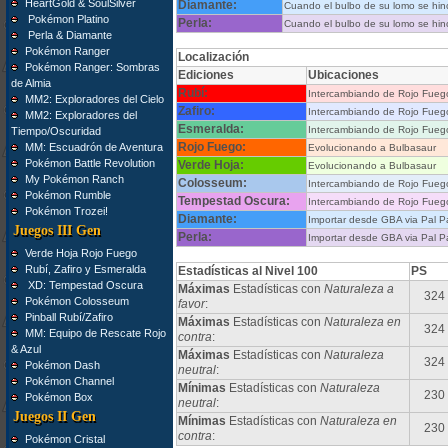
HeartGold & SoulSilver
Diamante:
Cuando el bulbo de su lomo se hinc
Pokémon Platino
Perla:
Cuando el bulbo de su lomo se hinc
Perla & Diamante
Pokémon Ranger
Localización
Pokémon Ranger: Sombras
Ediciones
Ubicaciones
de Almia
Rubí:
Intercambiando de Rojo Fueg
MM2: Exploradores del Cielo
Zafiro:
Intercambiando de Rojo Fueg
MM2: Exploradores del
Esmeralda:
Intercambiando de Rojo Fueg
Tiempo/Oscuridad
Rojo Fuego:
MM: Escuadrón de Aventura
Evolucionando a Bulbasaur
Pokémon Battle Revolution
Verde Hoja:
Evolucionando a Bulbasaur
My Pokémon Ranch
Colosseum:
Intercambiando de Rojo Fueg
Pokémon Rumble
Tempestad Oscura:
Intercambiando de Rojo Fueg
Pokémon Trozei!
Diamante:
Importar desde GBA via Pal P
Juegos III Gen
Perla:
Importar desde GBA via Pal P
Verde Hoja Rojo Fuego
Rubí, Zafiro y Esmeralda
Estadísticas al Nivel 100
PS
XD: Tempestad Oscura
Máximas
Estadísticas con
Naturaleza a
324
Pokémon Colosseum
favor
:
Pinball Rubí/Zafiro
Máximas
Estadísticas con
Naturaleza en
324
MM: Equipo de Rescate Rojo
contra
:
& Azul
Máximas
Estadísticas con
Naturaleza
324
Pokémon Dash
neutral
:
Pokémon Channel
Mínimas
Estadísticas con
Naturaleza
230
Pokémon Box
neutral
:
Juegos II Gen
Mínimas
Estadísticas con
Naturaleza en
230
contra
:
Pokémon Cristal