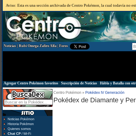
Aviso: Esta es una sección archivada de Centro Pokémon, la cual todavía no está
Noticias
|
Rubí Omega Zafiro Alfa
|
Foros
Agregar Centro Pokémon favoritos
|
Suscripción de Noticias
|
Hábla y Batalla con otr
Centro Pokémon »
Pokédex IV Generación
Pokédex de Diamante y Per
Noticias Pokémon
Historia Pokémon
Quienes somos
Chat CP
/ Wi-Fi