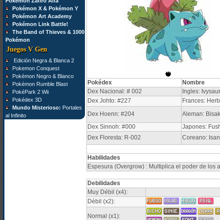
Pokémon Zafiro Alfa
Pokémon X & Pokémon Y
Pokémon Art Academy
Pokémon Link Battle!
The Band of Thieves & 1000
Pokémon
Juegos V Gen
Edición Negra & Blanca 2
Pokemon Conquest
Pokémon Negro & Blanco
Pokédex
Nombre
Pokémon Rumble Blast
Dex Nacional: # 002
Ingles: Ivysau
PokéPark 2 Wii
Pokédex 3D
Dex Johto: #227
Frances: Herb
Mundo Misterioso:
Portales
Dex Hoenn: #204
Aleman: Bisa
al Infinito
Dex Sinnoh: #000
Japones: Fush
Dex Floresta: R-002
Coreano: Isan
Habilidades
Espesura (Overgrow) : Multiplica el poder de los a
Debilidades
Muy Débil (x4):
Débil (x2):
Normal (x1):