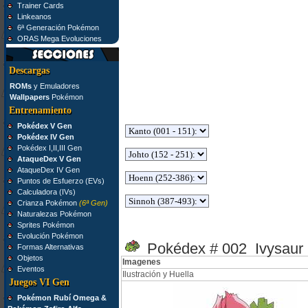
Trainer Cards
Linkeanos
6ª Generación Pokémon
ORAS Mega Evoluciones
Descargas
ROMs
y Emuladores
Wallpapers
Pokémon
Entrenamiento
Pokédex V Gen
Pokédex IV Gen
Pokédex I,II,III Gen
AtaqueDex V Gen
AtaqueDex IV Gen
Puntos de Esfuerzo (EVs)
Calculadora (IVs)
Crianza Pokémon
(6ª Gen)
Naturalezas Pokémon
Sprites Pokémon
Evolución Pokémon
Pokédex # 002 Ivysaur
Formas Alternativas
Objetos
Imagenes
Eventos
Ilustración y Huella
Juegos VI Gen
Pokémon Rubí Omega &