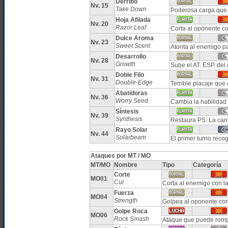
Derribo
Nv. 15
Take Down
Poderosa carga que 
Hoja Afilada
Nv. 20
Razor Leaf
Corta al oponente co
Dulce Aroma
Nv. 23
Sweet Scent
Atonta al enemigo pa
Desarrollo
Nv. 28
Growth
Sube el AT. ESP. del
Doble Filo
Nv. 31
Double-Edge
Terrible placaje que
Abatidoras
Nv. 36
Worry Seed
Cambia la habilidad
Síntesis
Nv. 39
Synthesis
Restaura PS. La can
Rayo Solar
Nv. 44
Solarbeam
El primer turno reco
Ataques por MT / MO
MT/MO
Nombre
Tipo
Categoría
Corte
MO01
Cut
Corta al enemigo con la
Fuerza
MO04
Strength
Golpea al oponente con
Golpe Roca
MO06
Rock Smash
Ataque que puede romp