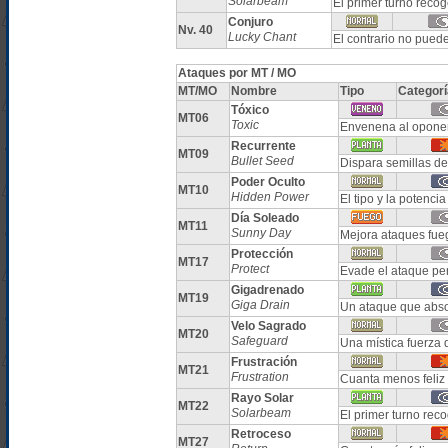
Solarbeam
El primer turno recog
Conjuro
Nv. 40
Lucky Chant
El contrario no puede
Ataques por MT / MO
MT/MO
Nombre
Tipo
Categorí
Tóxico
MT06
Toxic
Envenena al oponen
Recurrente
MT09
Bullet Seed
Dispara semillas de
Poder Oculto
MT10
Hidden Power
El tipo y la potenc
Día Soleado
MT11
Sunny Day
Mejora ataques fueg
Protección
MT17
Protect
Evade el ataque per
Gigadrenado
MT19
Giga Drain
Un ataque que abso
Velo Sagrado
MT20
Safeguard
Una mística fuerza 
Frustración
MT21
Frustration
Cuanta menos feliz 
Rayo Solar
MT22
Solarbeam
El primer turno rec
Retroceso
MT27