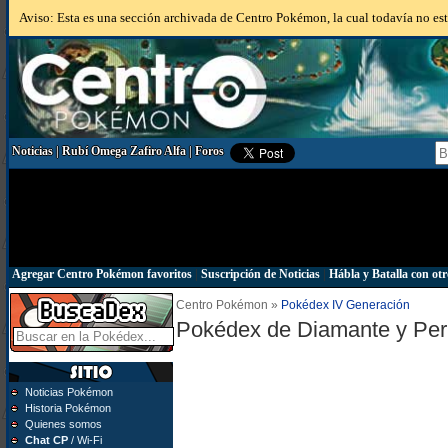
Aviso: Esta es una sección archivada de Centro Pokémon, la cual todavía no está
Noticias
|
Rubí Omega Zafiro Alfa
|
Foros
Agregar Centro Pokémon favoritos
|
Suscripción de Noticias
|
Hábla y Batalla con otr
Centro Pokémon »
Pokédex IV Generación
Pokédex de Diamante y Per
Noticias Pokémon
Historia Pokémon
Quienes somos
Chat CP
/ Wi-Fi