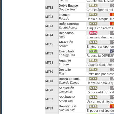
Return
Cuanto más feliz se
Doble Equipo
MT32
Double Team
Crea imágenes del 
Imagen
MT42
Facade
Dobla el ataque si 
Daño Secreto
MT43
Secret Power
Ataque con efectos 
Descanso
MT44
Rest
El usuario duerme 
Atracción
MT45
Attract
Enamora al oponent
Energibola
MT53
Energy Ball
Reduce la DEF.ESP 
Aguante
MT58
Endure
Aguanta cualquier 
Destello
MT70
Flash
Emite una poderosa 
Danza Espada
MT75
Swords Dance
Danza de batalla q
Seducción
MT78
Captivate
Reduce el AT.ESP d
Sonámbulo
MT82
Sleep Talk
Usa un movimiento d
Don Natural
MT83
Natural Gift
El poder y el tipo 