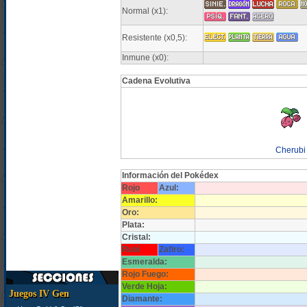
Normal (x1):
Resistente (x0,5):
Inmune (x0):
Cadena Evolutiva
Cherubi
Información del Pokédex
Rojo
Azul:
Amarillo:
Oro:
Plata:
Cristal:
Rubí
Zafiro:
Esmeralda:
Rojo Fuego:
Verde Hoja:
Juegos IV Gen
Diamante: