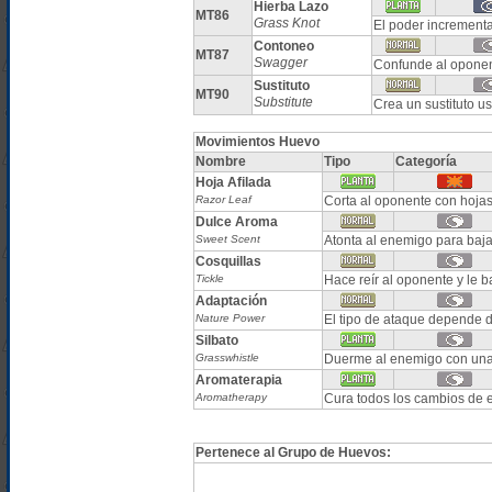
Hierba Lazo
MT86
Grass Knot
El poder incrementa
Contoneo
MT87
Swagger
Confunde al opone
Sustituto
MT90
Substitute
Crea un sustituto u
Movimientos Huevo
Nombre
Tipo
Categoría
Hoja Afilada
Razor Leaf
Corta al oponente con hojas.
Dulce Aroma
Sweet Scent
Atonta al enemigo para baja
Cosquillas
Tickle
Hace reír al oponente y l
Adaptación
Nature Power
El tipo de ataque depende d
Silbato
Grasswhistle
Duerme al enemigo con una
Aromaterapia
Aromatherapy
Cura todos los cambios de e
Pertenece al Grupo de Huevos: