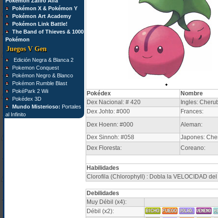
Pokémon Zafiro Alfa
Pokémon X & Pokémon Y
Pokémon Art Academy
Pokémon Link Battle!
The Band of Thieves & 1000
Pokémon
Juegos V Gen
Edición Negra & Blanca 2
Pokemon Conquest
Pokémon Negro & Blanco
Pokémon Rumble Blast
PokéPark 2 Wii
Pokédex
Nombre
Pokédex 3D
Dex Nacional: # 420
Ingles: Cherub
Mundo Misterioso:
Portales
Dex Johto: #000
Frances:
al Infinito
Dex Hoenn: #000
Aleman:
Dex Sinnoh: #058
Japones: Che
Dex Floresta:
Coreano:
Habilidades
Clorofila (Chlorophyll) : Dobla la VELOCIDAD del
Debilidades
Muy Débil (x4):
Débil (x2):