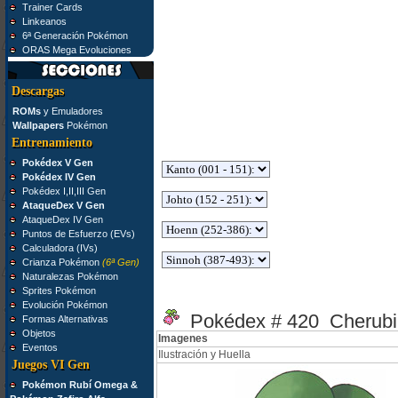
Trainer Cards
Linkeanos
6ª Generación Pokémon
ORAS Mega Evoluciones
Descargas
ROMs
y Emuladores
Wallpapers
Pokémon
Entrenamiento
Pokédex V Gen
Pokédex IV Gen
Pokédex I,II,III Gen
AtaqueDex V Gen
AtaqueDex IV Gen
Puntos de Esfuerzo (EVs)
Calculadora (IVs)
Crianza Pokémon
(6ª Gen)
Naturalezas Pokémon
Sprites Pokémon
Evolución Pokémon
Pokédex # 420 Cherubi
Formas Alternativas
Objetos
Imagenes
Eventos
Ilustración y Huella
Juegos VI Gen
Pokémon Rubí Omega &