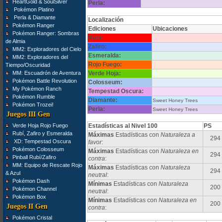
HeartGold & SoulSilver
Perla:
Pokémon Platino
Perla & Diamante
Localización
Pokémon Ranger
Ediciones
Ubicaciones
Pokémon Ranger: Sombras
Rubí:
de Almia
Zafiro:
MM2: Exploradores del Cielo
Esmeralda:
MM2: Exploradores del
Rojo Fuego:
Tiempo/Oscuridad
MM: Escuadrón de Aventura
Verde Hoja:
Pokémon Battle Revolution
Colosseum:
My Pokémon Ranch
Tempestad Oscura:
Pokémon Rumble
Diamante:
Sweet Honey Trees
Pokémon Trozei!
Perla:
Sweet Honey Trees
Juegos III Gen
Verde Hoja Rojo Fuego
Estadísticas al Nivel 100
PS
Rubí, Zafiro y Esmeralda
Máximas
Estadísticas con
Naturaleza a
294
XD: Tempestad Oscura
favor
:
Pokémon Colosseum
Máximas
Estadísticas con
Naturaleza en
294
Pinball Rubí/Zafiro
contra
:
MM: Equipo de Rescate Rojo
Máximas
Estadísticas con
Naturaleza
294
& Azul
neutral
:
Pokémon Dash
Mínimas
Estadísticas con
Naturaleza
200
Pokémon Channel
neutral
:
Pokémon Box
Mínimas
Estadísticas con
Naturaleza en
200
Juegos II Gen
contra
:
Pokémon Cristal