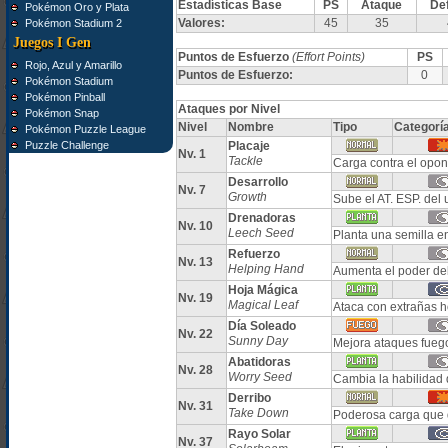
Estadísticas Base
PS
Ataque
De
Pokémon Oro y Plata
Valores:
45
35
Pokémon Stadium 2
Juegos I Gen
Puntos de Esfuerzo
(Effort Points)
PS
Rojo, Azul y Amarillo
Puntos de Esfuerzo:
0
Pokémon Stadium
Pokémon Pinball
Ataques por Nivel
Pokémon Snap
Nivel
Nombre
Tipo
Categorí
Pokémon Puzzle League
Puzzle Challenge
Placaje
Nv. 1
Tackle
Carga contra el opon
Desarrollo
Nv. 7
Growth
Sube el AT. ESP. del 
Drenadoras
Nv. 10
Leech Seed
Planta una semilla e
Refuerzo
Nv. 13
Helping Hand
Aumenta el poder de
Hoja Mágica
Nv. 19
Magical Leaf
Ataca con extrañas h
Día Soleado
Nv. 22
Sunny Day
Mejora ataques fuego
Abatidoras
Nv. 28
Worry Seed
Cambia la habilidad 
Derribo
Nv. 31
Take Down
Poderosa carga que 
Rayo Solar
Nv. 37