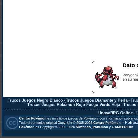
Dato 
Porygon2
en su no
Trucos Juegos Negro Blanco
Trucos Juegos Diamante y Perla
Tru
-
-
Trucos Juegos Pokémon Rojo Fuego Verde Hoja
Trucos
-
UnovaRPG Online
L
|
Centro Pokémon
es un sitio de juegos de Pokémon, con información sobre los
Polític
Todo el contenido original Copyright © 2005-2026
Centro Pokémon
. -
Pokémon
es Copyright © 1995-2026
Nintendo
,
Pokémon
y
GAMEFREAK
.