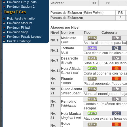
Pokémon Oro y Plata
Valores:
99
68
Pokémon Stadium 2
Juegos I Gen
Puntos de Esfuerzo
(Effort Points)
PS
Puntos de Esfuerzo:
2
Rojo, Azul y Amarillo
Pokémon Stadium
Ataques por Nivel
Pokémon Pinball
Pokémon Snap
Nivel
Nombre
Tipo
Categoría
Pokémon Puzzle League
Malicioso
Nv. 1
Puzzle Challenge
Leer
Asusta al oponente para b
Tornado
Nv. 1
Gust
Crea viento con las alas qu
Desarrollo
Nv. 7
Growth
Sube el AT. ESP. del usuario
Hoja Afilada
Nv. 11
Razor Leaf
Corta al oponente con hojas.
Nv.
Pisotón
17
Stomp
Pisa al oponente. Puede ca
Nv.
Dulce Aroma
21
Sweet Scent
Atonta al enemigo para baja
Nv.
Remolino
Cambia al Pokémon del opon
27
Whirlwind
escapar.
Nv.
Hoja Mágica
31
Magical Leaf
Ataca con extrañas hojas qu
Golpe
Nv.