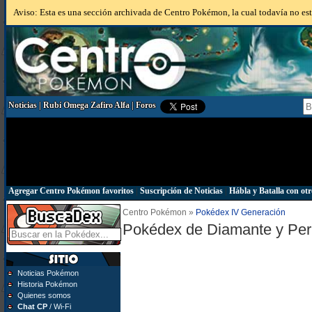
Aviso: Esta es una sección archivada de Centro Pokémon, la cual todavía no está
Noticias
|
Rubí Omega Zafiro Alfa
|
Foros
Agregar Centro Pokémon favoritos
|
Suscripción de Noticias
|
Hábla y Batalla con otr
Centro Pokémon »
Pokédex IV Generación
Pokédex de Diamante y Per
Noticias Pokémon
Historia Pokémon
Quienes somos
Chat CP
/ Wi-Fi