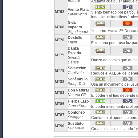
Endure
Aguanta cualquier ataque 
Viento Plata
MT62
Viento formado por partícul
Silver Wind
todas las estadisticas 1 nive
Giga
MT68
Impacto
1er turno: Ataca. 2º: Descan
Giga Impact
Destello
MT70
Flash
Emite una poderosa luz para
Danza
Espada
MT75
Swords
Danza de batalla que aume
Dance
Seducción
MT78
Captivate
Reduce el AT.ESP del géner
Sonámbulo
MT82
Sleep Talk
Usa un movimiento del usuar
Don Natural
MT83
Natural Gift
El poder y el tipo depende 
Hierba Lazo
MT86
Grass Knot
El poder incrementa si el o
Contoneo
MT87
Swagger
Confunde al oponente per
Sustituto
MT90
Substitute
Crea un sustituto usando 1/