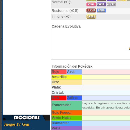
Normal (x1):
Resistente (x0,5):
Inmune (x0):
Cadena Evolutiva
Información del Pokédex
Rojo
Azul:
Amarillo:
Oro:
Plata:
Cristal:
Rubí
Zafiro:
Logra volar agitando sus amplias ho
Esmeralda:
exquisita. En primavera, libera polen
Rojo Fuego:
Verde Hoja:
Diamante:
Juegos IV Gen
Perla: