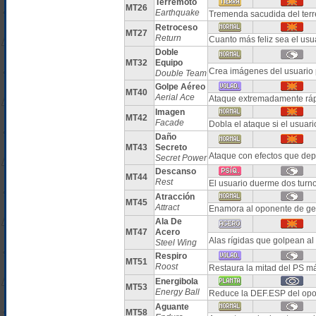
Terremoto
MT26
Earthquake
Tremenda sacudida del ter
Retroceso
MT27
Return
Cuanto más feliz sea el us
Doble
MT32
Equipo
Crea imágenes del usuario 
Double Team
Golpe Aéreo
MT40
Aerial Ace
Ataque extremadamente ráp
Imagen
MT42
Facade
Dobla el ataque si el usuar
Daño
MT43
Secreto
Ataque con efectos que dep
Secret Power
Descanso
MT44
Rest
El usuario duerme dos turn
Atracción
MT45
Attract
Enamora al oponente de ge
Ala De
MT47
Acero
Alas rígidas que golpean al
Steel Wing
Respiro
MT51
Roost
Restaura la mitad del PS m
Energibola
MT53
Energy Ball
Reduce la DEF.ESP del opo
Aguante
MT58