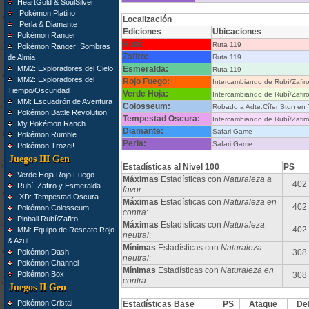
HeartGold & SoulSilver
Pokémon Platino
Localización
Perla & Diamante
Ediciones
Ubicaciones
Pokémon Ranger
Rubí:
Ruta 119
Pokémon Ranger: Sombras
Zafiro:
de Almia
Ruta 119
MM2: Exploradores del Cielo
Esmeralda:
Ruta 119
MM2: Exploradores del
Rojo Fuego:
Intercambiando de Rubí/Zafi
Tiempo/Oscuridad
Verde Hoja:
Intercambiando de Rubí/Zafi
MM: Escuadrón de Aventura
Colosseum:
Robado a Adte.Cífer Ston en 
Pokémon Battle Revolution
Tempestad Oscura:
Intercambiando de Rubí/Zafi
My Pokémon Ranch
Diamante:
Safari Game
Pokémon Rumble
Perla:
Safari Game
Pokémon Trozei!
Juegos III Gen
Estadísticas al Nivel 100
PS
Verde Hoja Rojo Fuego
Máximas
Estadísticas con
Naturaleza a
402
Rubí, Zafiro y Esmeralda
favor
:
XD: Tempestad Oscura
Máximas
Estadísticas con
Naturaleza en
402
Pokémon Colosseum
contra
:
Pinball Rubí/Zafiro
Máximas
Estadísticas con
Naturaleza
402
MM: Equipo de Rescate Rojo
neutral
:
& Azul
Mínimas
Estadísticas con
Naturaleza
Pokémon Dash
308
neutral
:
Pokémon Channel
Mínimas
Estadísticas con
Naturaleza en
Pokémon Box
308
contra
:
Juegos II Gen
Pokémon Cristal
Estadísticas Base
PS
Ataque
De