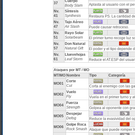
Cuerpo
37
Aplasta al usuario con el p
Body Slam
Nv.
Síntesis
41
Synthesis
Restaura PS. La cantidad d
Nv.
Tajo Aéreo
47
Air Slash
Puede causar retroceso.
Nv.
Rayo Solar
51
Solarbeam
El primer turno recoge luz s
Nv.
Don Natural
57
Natural Gift
El poder y el tipo depende 
Nv.
Lluevehojas
61
Leaf Storm
Reduce el AT.ESP del usuari
Ataques por MT / MO
MT/MO
Nombre
Tipo
Categoría
Corte
MO01
Cut
Corta al enemigo con las ga
Vuelo
MO02
Fly
Vuela en el primer turno y 
Fuerza
MO04
Strength
Golpea al oponente con gr
Despejar
MO05
Defog
Reduce la evasividad del o
Golpe Roca
MO06
Rock Smash
Ataque que puede romper h