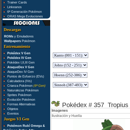
Trainer Cards
Linkeanos
6ª Generación Pokémon
ORAS Mega Evoluciones
Descargas
ROMs
y Emuladores
Wallpapers
Pokémon
Entrenamiento
Pokédex V Gen
Pokédex IV Gen
Pokédex I,II,III Gen
AtaqueDex V Gen
AtaqueDex IV Gen
Puntos de Esfuerzo (EVs)
Calculadora (IVs)
Crianza Pokémon
(6ª Gen)
Naturalezas Pokémon
Sprites Pokémon
Evolución Pokémon
Pokédex # 357 Tropius
Formas Alternativas
Objetos
Imagenes
Eventos
Ilustración y Huella
Juegos VI Gen
Pokémon Rubí Omega &