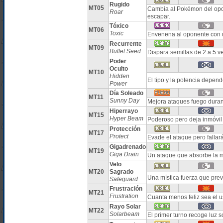
Rugido
MT05
Cambia al Pokémon del opon
Roar
escapar.
Tóxico
MT06
Toxic
Envenena al oponente con 
Recurrente
MT09
Bullet Seed
Dispara semillas de 2 a 5 v
Poder
Oculto
MT10
Hidden
El tipo y la potencia depe
Power
Día Soleado
MT11
Sunny Day
Mejora ataques fuego duran
Hiperrayo
MT15
Hyper Beam
Poderoso pero deja inmóvil a
Protección
MT17
Protect
Evade el ataque pero fallar
Gigadrenado
MT19
Giga Drain
Un ataque que absorbe la m
Velo
MT20
Sagrado
Una mística fuerza que pre
Safeguard
Frustración
MT21
Frustration
Cuanta menos feliz sea el u
Rayo Solar
MT22
Solarbeam
El primer turno recoge luz s