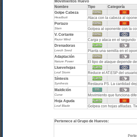
Movimientos Huevo
Nombre
Tipo
Categoría
Golpe Cabeza
Headbutt
Ataca con la cabeza al opone
Portazo
Slam
Golpea al oponente con la co
V. Cortante
Razor Wind
Carga y ataca en el segundo t
Drenadoras
Leech Seed
Planta una semilla en el opo
Adaptación
Nature Power
El tipo de ataque depende de 
Lluevehojas
Leaf Storm
Reduce el AT.ESP del usuario
Síntesis
Synthesis
Restaura PS. La cantidad de
Maldición
Curse
Movimiento que funciona dife
Hoja Aguda
Leaf Blade
Golpea con hojas afiladas. Tie
Pertenece al Grupo de Huevos:
Perte