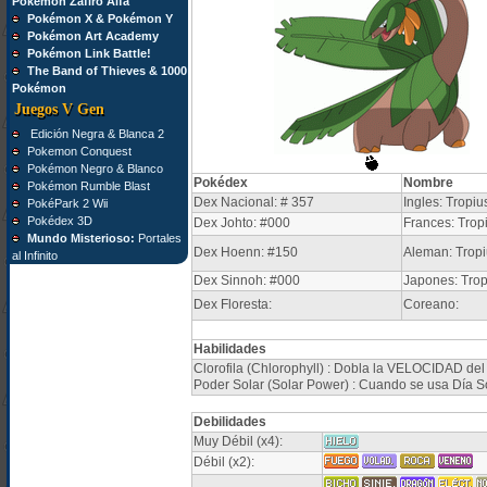
Pokémon Zafiro Alfa
Pokémon X & Pokémon Y
Pokémon Art Academy
Pokémon Link Battle!
The Band of Thieves & 1000
Pokémon
Juegos V Gen
Edición Negra & Blanca 2
Pokemon Conquest
Pokémon Negro & Blanco
Pokédex
Nombre
Pokémon Rumble Blast
Dex Nacional: # 357
Ingles: Tropiu
PokéPark 2 Wii
Pokédex 3D
Dex Johto: #000
Frances: Trop
Mundo Misterioso:
Portales
Dex Hoenn: #150
Aleman: Tropi
al Infinito
Dex Sinnoh: #000
Japones: Trop
Dex Floresta:
Coreano:
Habilidades
Clorofila (Chlorophyll) : Dobla la VELOCIDAD del
Poder Solar (Solar Power) : Cuando se usa Día S
Debilidades
Muy Débil (x4):
Débil (x2):