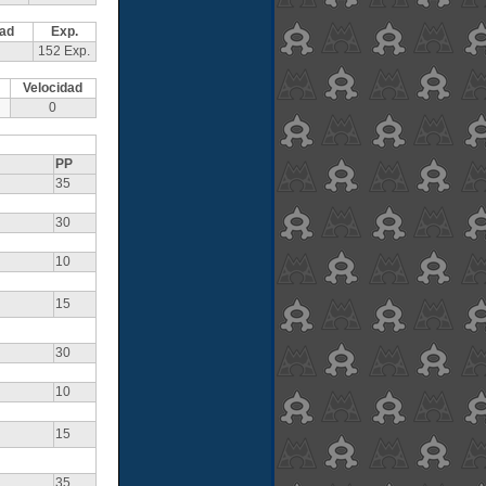
dad
Exp.
152 Exp.
Velocidad
0
PP
35
30
10
15
30
10
15
35