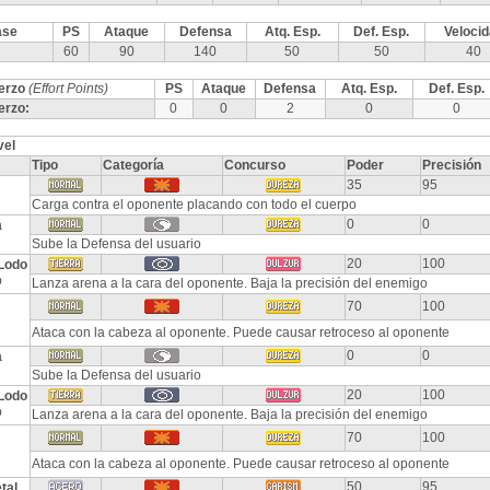
ase
PS
Ataque
Defensa
Atq. Esp.
Def. Esp.
Veloci
60
90
140
50
50
40
erzo
(Effort Points)
PS
Ataque
Defensa
Atq. Esp.
Def. Esp.
erzo:
0
0
2
0
0
vel
Tipo
Categoría
Concurso
Poder
Precisión
35
95
Carga contra el oponente placando con todo el cuerpo
0
0
a
Sube la Defensa del usuario
20
100
Lodo
p
Lanza arena a la cara del oponente. Baja la precisión del enemigo
70
100
Ataca con la cabeza al oponente. Puede causar retroceso al oponente
0
0
a
Sube la Defensa del usuario
20
100
Lodo
p
Lanza arena a la cara del oponente. Baja la precisión del enemigo
70
100
Ataca con la cabeza al oponente. Puede causar retroceso al oponente
50
95
tal