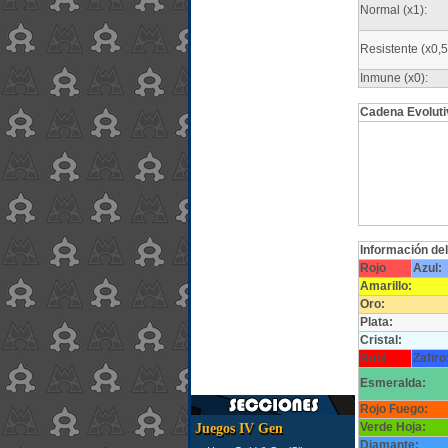
Normal (x1):
Resistente (x0,5
Inmune (x0):
Cadena Evoluti
Información de
Rojo
Azul:
Amarillo:
Oro:
Plata:
Cristal:
Rubí
Zafiro
Esmeralda:
Rojo Fuego:
Verde Hoja:
Juegos IV Gen
Diamante: