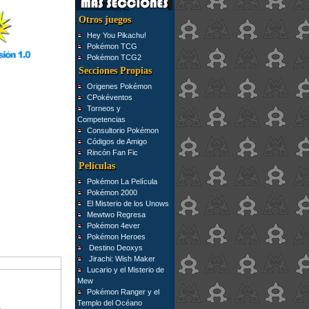
Otros juegos
Hey You Pikachu!
Pokémon TCG
Pokémon TCG2
Secciones Propias
Origenes Pokémon
CPokéventos
Torneos y
Competencias
Consultorio Pokémon
Códigos de Amigo
Rincón Fan Fic
Películas
Pokémon La Película
Pokémon 2000
El Misterio de los Unows
Mewtwo Regresa
Pokémon 4ever
Pokémon Heroes
Destino Deoxys
Jirachi: Wish Maker
Lucario y el Misterio de
Mew
Pokémon Ranger y el
Templo del Océano