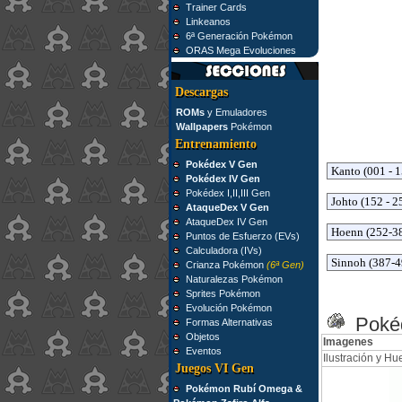
Trainer Cards
Linkeanos
6ª Generación Pokémon
ORAS Mega Evoluciones
Descargas
ROMs
y Emuladores
Wallpapers
Pokémon
Entrenamiento
Pokédex V Gen
Pokédex IV Gen
Pokédex I,II,III Gen
AtaqueDex V Gen
AtaqueDex IV Gen
Puntos de Esfuerzo (EVs)
Calculadora (IVs)
Crianza Pokémon
(6ª Gen)
Naturalezas Pokémon
Sprites Pokémon
Evolución Pokémon
Pokéd
Formas Alternativas
Objetos
Imagenes
Eventos
Ilustración y Hue
Juegos VI Gen
Pokémon Rubí Omega &