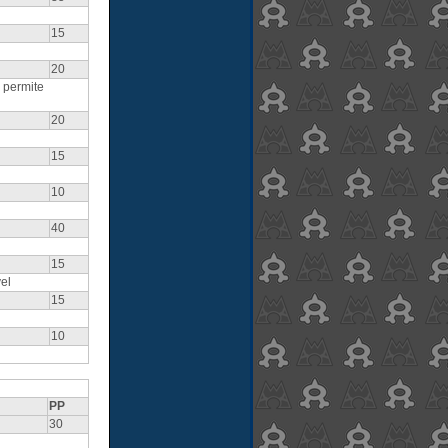
15
20
 permite
20
15
10
40
15
el
15
10
PP
30