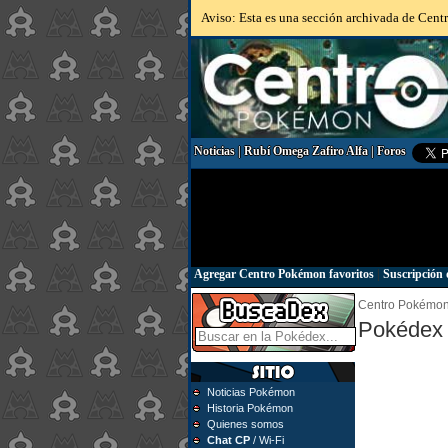
Aviso: Esta es una sección archivada de Centr
Noticias
|
Rubí Omega Zafiro Alfa
|
Foros
Agregar Centro Pokémon favoritos
|
Suscripción 
Centro Pokémo
Pokédex 
Noticias Pokémon
Historia Pokémon
Quienes somos
Chat CP
/ Wi-Fi