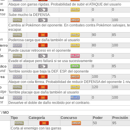
aw
Ataque con garras rígidas. Probabilidad de subir el ATAQUE del usuario
0
0
rea
ense
Sube mucho la DEFENSA.
0
100
Cambia al Pokémon del oponente. En combates contra Pokémon salvajes, te
escapar.
90
85
wn
Poderosa carga que daña también al usuario
80
100
erro
d
Puede causar retroceso en el oponente
0
0
ón
Evade el ataque pero fallará si se usa sucesivamente
0
85
lico
und
Terrible sonido que baja la DEF. ESP. del oponente
100
75
rea
Ataque con cola férrea. Probabilidad de reducir DEFENSA del oponente 1 niv
120
100
o
Edge
Terrible placaje que daña también al usuario
0
100
tal
st
Devuelve el doble de daño recibido por el contrario.
 / MO
Tipo
Categoría
Concurso
Poder
Precisión
50
95
Corta al enemigo con las garras