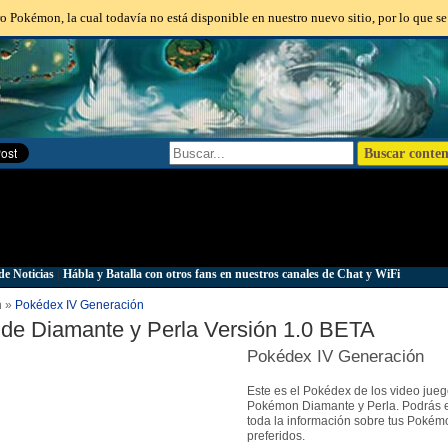
o Pokémon, la cual todavía no está disponible en nuestro nuevo sitio, por lo que se
de Noticias
|
Hábla y Batalla con otros fans en nuestros canales de Chat y WiFi
n »
Pokédex IV Generación
de Diamante y Perla Versión 1.0 BETA
Pokédex IV Generación
Este es el Pokédex de los video jue
Pokémon Diamante y Perla. Podrás 
toda la información sobre tus Pokém
preferidos.