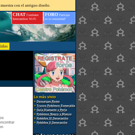
 muestra con el antiguo diseño.
CHAT
FORO
Combates
Participa
Intercambios Wi-Fi
en la comunidad!
Lo más visto
»
Descargas Roms
»
Trucos Pokémon Esmeralda
»
Guía Diamante y Perla
»
Pokémon Negro y Blanco
gos
»
Pokédex IV Generación
encontrar
»
Pokédex V Generación
on