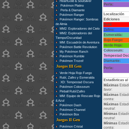
HeartGold & SoulSilver
Perla:
Pokémon Platino
Perla & Diamante
Localización
Pokémon Ranger
Ediciones
Pokémon Ranger: Sombras
de Almia
Rubí:
MM2: Exploradores del Cielo
Zafiro:
MM2: Exploradores del
Esmeralda:
Tiempo/Oscuridad
Rojo Fuego:
MM: Escuadrón de Aventura
Verde Hoja:
Pokémon Battle Revolution
Colosseum:
My Pokémon Ranch
Tempestad Osc
Pokémon Rumble
Diamante:
Pokémon Trozei!
Juegos III Gen
Perla:
Verde Hoja Rojo Fuego
Rubí, Zafiro y Esmeralda
Estadísticas al
XD: Tempestad Oscura
Máximas
Estadí
Pokémon Colosseum
favor
:
Pinball Rubí/Zafiro
Máximas
Estadí
MM: Equipo de Rescate Rojo
contra
:
& Azul
Máximas
Estad
Pokémon Dash
neutral
:
Pokémon Channel
Mínimas
Estadí
Pokémon Box
neutral
:
Juegos II Gen
Mínimas
Estadí
Pokémon Cristal
contra
: