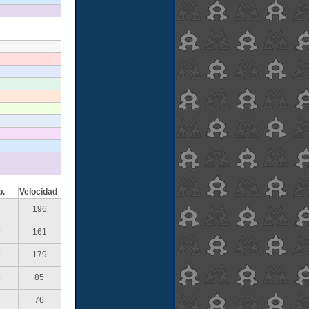
p.
Velocidad
8
196
9
161
9
179
5
85
76