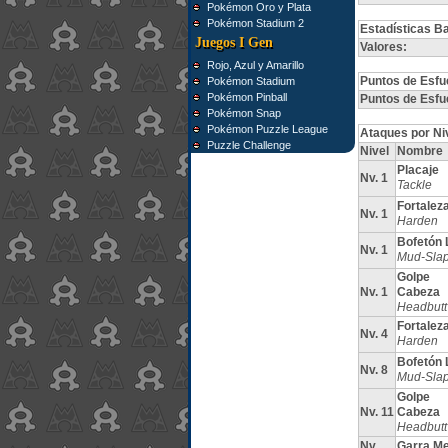
Pokémon Oro y Plata
Pokémon Stadium 2
Estadísticas B
Juegos I Gen
Valores:
Rojo, Azul y Amarillo
Puntos de Esfu
Pokémon Stadium
Pokémon Pinball
Puntos de Esfu
Pokémon Snap
Pokémon Puzzle League
Ataques por Ni
Puzzle Challenge
Nivel
Nombre
Placaje
Nv. 1
Tackle
Fortalez
Nv. 1
Harden
Bofetón 
Nv. 1
Mud-Sla
Golpe
Nv. 1
Cabeza
Headbutt
Fortalez
Nv. 4
Harden
Bofetón 
Nv. 8
Mud-Sla
Golpe
Nv. 11
Cabeza
Headbutt
Nv.
Garra Me