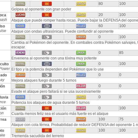
80
100
Golpea al oponente con gran poder
20
100
oca
mash
Ataque que puede romper hasta rocas. Puede bajar la DEFENSA del opone
60
100
lso
ulse
Ataque con ondas ultrasónicas. Puede confundir al oponente
0
100
Cambia al Pokémon del oponente. En combates contra Pokémon salvajes, t
escapar.
0
85
Envenena al oponente con una tóxina muy potente
0
100
culto
Power
El tipo y la potencia dependen del Pokémon que lo use
0
0
eado
Day
Mejora ataques fuego durante 5 turnos
0
0
ión
Evade el ataque pero fallará si se usa sucesivamente
0
0
luvia
nce
Potencia los ataques de agua durante 5 turnos
0
100
ción
ion
Cuanta menos feliz sea el usuario más fuerte es el ataque
100
75
rrea
Ataque con cola férrea. Probabilidad de reducir DEFENSA del oponente 1 n
100
100
to
ake
Tremenda sacudida del terreno