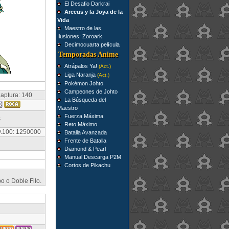
El Desafio Darkrai
Arceus y la Joya de la
Vida
Maestro de las
Ilusiones: Zoroark
Decimocuarta película
Temporadas Anime
Atrápalos Ya!
(Act.)
Liga Naranja
(Act.)
Pokémon Johto
Campeones de Johto
aptura: 140
La Búsqueda del
Maestro
Fuerza Máxima
s
Reto Máximo
v.100: 1250000
Batalla Avanzada
Frente de Batalla
Diamond & Pearl
Manual Descarga P2M
Cortos de Pikachu
 o Doble Filo.