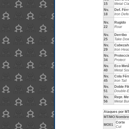
15
Metal Cl
Nv.
Def. Fér
18
Iron Def
Nv.
Rugido
22
Roar
Nv.
Derribo
25
Take Do
Nv.
Cabezahi
29
Iron Hea
Nv.
Protecci
34
Protect
Nv.
Eco Metá
40
Metal So
Nv.
Cola Fér
45
Iron Tail
Nv.
Doble Fil
51
Double-
Nv.
Repr. Me
56
Metal Bur
Ataques por MT
MT/MO
Nombre
Corte
MO01
Cut