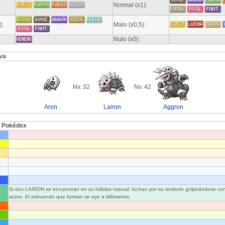
Normal (x1):
):
Malo (x0,5):
Nulo (x0):
va
Nv. 32
Nv. 42
Aron
Lairon
Aggron
l Pokédex
:
Si dos LAIRON se encuentran en su hábitat natural, luchan por su territorio golpeándose co
acero. El estruendo que forman se oye a kilómetros.