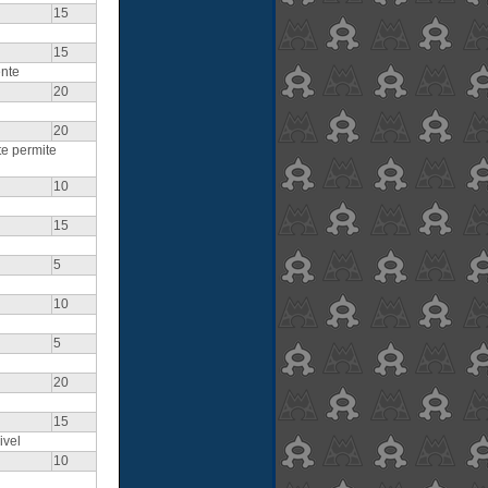
15
15
nte
20
20
e permite
10
15
5
10
5
20
15
ivel
10