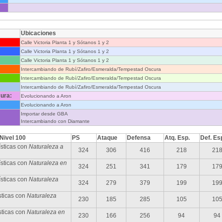
Ubicaciones
Calle Victoria Planta 1 y Sótanos 1 y 2
Calle Victoria Planta 1 y Sótanos 1 y 2
Calle Victoria Planta 1 y Sótanos 1 y 2
Intercambiando de Rubí/Zafiro/Esmeralda/Tempestad Oscura
Intercambiando de Rubí/Zafiro/Esmeralda/Tempestad Oscura
Intercambiando de Rubí/Zafiro/Esmeralda/Tempestad Oscura
ura:
Evolucionando a Aron
Evolucionando a Aron
Importar desde GBA
Intercambiando con Diamante
 Nivel 100
PS
Ataque
Defensa
Atq. Esp.
Def. Es
sticas con
Naturaleza a
324
306
416
218
21
sticas con
Naturaleza en
324
251
341
179
17
ísticas con
Naturaleza
324
279
379
199
19
sticas con
Naturaleza
230
185
285
105
10
sticas con
Naturaleza en
230
166
256
94
94