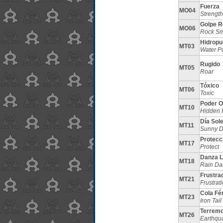
Fuerza
MO04
Strength
Golpe R
MO06
Rock S
Hidropu
MT03
Water P
Rugido
MT05
Roar
Tóxico
MT06
Toxic
Poder O
MT10
Hidden 
Día Sol
MT11
Sunny 
Protecc
MT17
Protect
Danza L
MT18
Rain Da
Frustra
MT21
Frustrat
Cola Fé
MT23
Iron Tail
Terremo
MT26
Earthqu