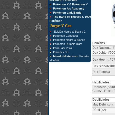
Pokémon Zafiro Alfa
Pokémon X & Pokémon Y
Pokémon Art Academy
Pokémon Link Battle!
The Band of Thieves & 1000
Pokémon
Juegos V Gen
Edición Negra & Blanca 2
Pokemon Conquest
Pokémon Negro & Blanco
Pokédex
Pokémon Rumble Blast
Dex Nacional: #
PokéPark 2 Wii
Pokédex 3D
Dex Johto: #00
Mundo Misterioso:
Portales
Dex Hoenn: #0
al Infinito
Dex Sinnoh: #0
Dex Floresta:
Habilidades
Robustez (Sturd
Cabeza Roca (Ro
Debilidades
Muy Débil (x4):
Débil (x2):