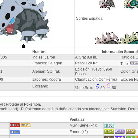
Sprites Espalda:
Nombre
Información General
 305
Ingles: Lairon
Altura: 0.9 m.
Ratio de C
0
Frances: Galegon
Peso: 120 Kg.
Tipo:
Eclosión Huevo: 8960
71
Aleman: Stollrak
Color: Gri
Pasos
00
Japones: Kodora
Clasificación: Cor. Fêrrea
Exp. en N
Coreano:
% de Sexo:
50
50
y) : Protege al Pokémon.
ck Head) : El Pokémon no sufrirá daño cuando sea atacado con Sumisión, Derribo
Ventajas
Muy Fuerte (x4):
Fuerte (x2):