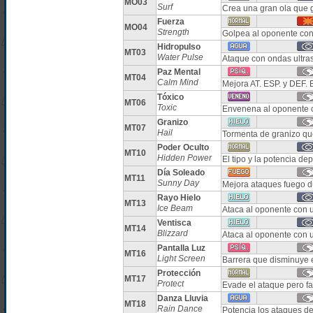
MO03
Surf
Crea una gran ola que 
Fuerza
MO04
Strength
Golpea al oponente con
Hidropulso
MT03
Water Pulse
Ataque con ondas ultra
Paz Mental
MT04
Calm Mind
Mejora AT. ESP. y DEF. 
Tóxico
MT06
Toxic
Envenena al oponente c
Granizo
MT07
Hail
Tormenta de granizo qu
Poder Oculto
MT10
Hidden Power
El tipo y la potencia d
Día Soleado
MT11
Sunny Day
Mejora ataques fuego d
Rayo Hielo
MT13
Ice Beam
Ataca al oponente con u
Ventisca
MT14
Blizzard
Ataca al oponente con 
Pantalla Luz
MT16
Light Screen
Barrera que disminuye 
Protección
MT17
Protect
Evade el ataque pero fa
Danza Lluvia
MT18
Rain Dance
Potencia los ataques de