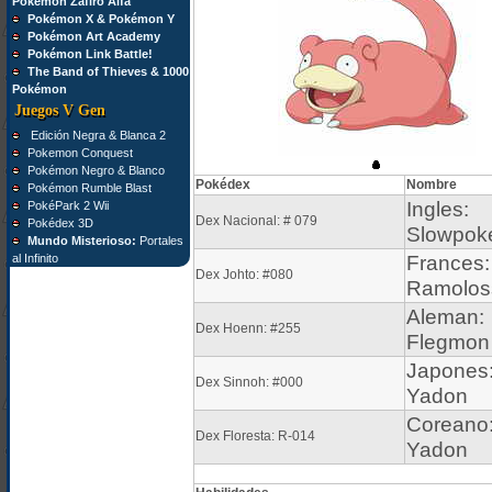
Pokémon Zafiro Alfa
Pokémon X & Pokémon Y
Pokémon Art Academy
Pokémon Link Battle!
The Band of Thieves & 1000
Pokémon
Juegos V Gen
Edición Negra & Blanca 2
Pokemon Conquest
Pokémon Negro & Blanco
Pokédex
Nombre
Pokémon Rumble Blast
Ingles:
PokéPark 2 Wii
Dex Nacional: # 079
Pokédex 3D
Slowpok
Mundo Misterioso:
Portales
al Infinito
Frances:
Dex Johto: #080
Ramolos
Aleman:
Dex Hoenn: #255
Flegmon
Japones
Dex Sinnoh: #000
Yadon
Coreano
Dex Floresta: R-014
Yadon