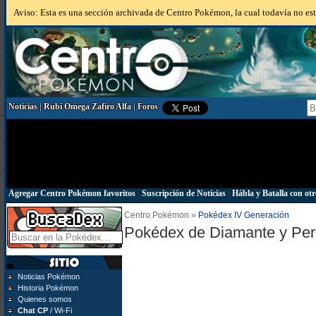
Aviso: Esta es una sección archivada de Centro Pokémon, la cual todavía no está
Noticias
|
Rubí Omega Zafiro Alfa
|
Foros
Agregar Centro Pokémon favoritos
|
Suscripción de Noticias
|
Hábla y Batalla con otr
Centro Pokémon »
Pokédex IV Generación
Pokédex de Diamante y Per
Noticias Pokémon
Historia Pokémon
Quienes somos
Chat CP
/ Wi-Fi