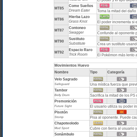
El poder y el tipo depe
Come Sueños
MT85
Dream Eater
Toma la mitad del daño
Hierba Lazo
MT86
Grass Knot
El poder incrementa si 
Contoneo
MT87
Swagger
Confunde al oponente 
Sustituto
MT90
Substitute
Crea un sustituto usand
Espacio Raro
MT92
Trick Room
El Pokémon más lento a
Movimientos Huevo
Nombre
Tipo
Categoría
Velo Sagrado
Safeguard
Una mística fuerza que prev
Tambor
Belly Drum
Sacrifica la mitad de los PS
Premonición
Future Sight
El usuario utiliza su poder 
Pisotón
Stomp
Pisa al oponente. Puede cau
Chapoteolodo
Mud Sport
Cubre con tierra al usuario y
Sonámbulo