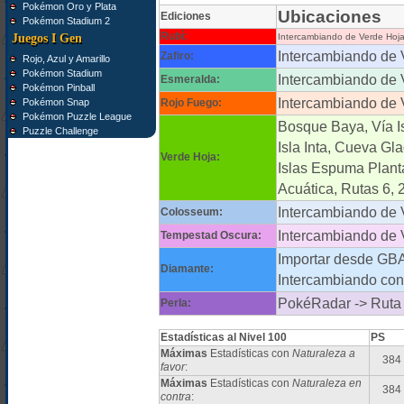
Pokémon Oro y Plata
Ubicaciones
Ediciones
Pokémon Stadium 2
Rubí:
Juegos I Gen
Intercambiando de Verde Hoj
Intercambiando de 
Zafiro:
Rojo, Azul y Amarillo
Pokémon Stadium
Intercambiando de 
Esmeralda:
Pokémon Pinball
Intercambiando de 
Pokémon Snap
Rojo Fuego:
Pokémon Puzzle League
Bosque Baya, Vía I
Puzzle Challenge
Isla Inta, Cueva Gl
Verde Hoja:
Islas Espuma Planta
Acuática, Rutas 6, 
Intercambiando de 
Colosseum:
Intercambiando de 
Tempestad Oscura:
Importar desde GB
Diamante:
Intercambiando con
PokéRadar -> Ruta 
Perla:
Estadísticas al Nivel 100
PS
Máximas
Estadísticas con
Naturaleza a
384
favor
:
Máximas
Estadísticas con
Naturaleza en
384
contra
: