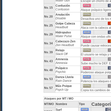
Water Gun
Escupe un chorro de 
Confusión
Nv. 15
Confusion
Ataque psíquico liger
Anulación
Nv. 20
Disable
Desactiva uno de los 
Golpe Cabeza
Nv. 25
Headbutt
Ataca con la cabeza a
Hidropulso
Nv. 29
Water Pulse
Ataque con ondas ultr
Cabezazo Zen
Nv. 34
Zen Headbutt
Puede causar retroces
Relajo
Nv. 39
Slack Off
El usuario se relaja y
Amnesia
Nv. 43
Amnesia
Sube mucho la DEF. ES
Psíquico
Nv. 48
Psychic
Poderoso ataque psíqu
Danza Lluvia
Nv. 53
Rain Dance
Potencia los ataques 
Más Psique
Nv. 57
Psych Up
Copia los cambios de e
Ataques por MT / MO
Categorí
MT/MO
Nombre
Tipo
Surf