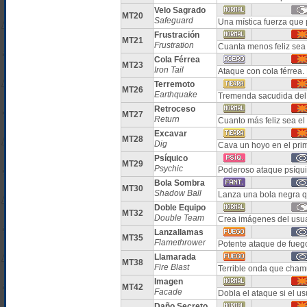
Velo Sagrado
MT20
Safeguard
Una mística fuerza que 
Frustración
MT21
Frustration
Cuanta menos feliz sea 
Cola Férrea
MT23
Iron Tail
Ataque con cola férrea.
Terremoto
MT26
Earthquake
Tremenda sacudida del 
Retroceso
MT27
Return
Cuanto más feliz sea el
Excavar
MT28
Dig
Cava un hoyo en el prim
Psíquico
MT29
Psychic
Poderoso ataque psíqui
Bola Sombra
MT30
Shadow Ball
Lanza una bola negra q
Doble Equipo
MT32
Double Team
Crea imágenes del usua
Lanzallamas
MT35
Flamethrower
Potente ataque de fue
Llamarada
MT38
Fire Blast
Terrible onda que cha
Imagen
MT42
Facade
Dobla el ataque si el u
Daño Secreto