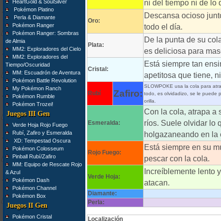
HeartGold & SoulSilver
ni del tiempo ni de lo
Pokémon Platino
Descansa ocioso junto
Perla & Diamante
Oro:
Pokémon Ranger
todo el día.
Pokémon Ranger: Sombras
De la punta de su cola
de Almia
Plata:
MM2: Exploradores del Cielo
es deliciosa para mas
MM2: Exploradores del
Está siempre tan ens
Tiempo/Oscuridad
Cristal:
MM: Escuadrón de Aventura
apetitosa que tiene, n
Pokémon Battle Revolution
SLOWPOKE usa la cola para atrapa
My Pokémon Ranch
Zafiro:
Rubí
todo, es olvidadizo, se le puede
Pokémon Rumble
orilla.
Pokémon Trozei!
Con la cola, atrapa a 
Juegos III Gen
ríos. Suele olvidar lo
Esmeralda:
Verde Hoja Rojo Fuego
Rubí, Zafiro y Esmeralda
holgazaneando en la o
XD: Tempestad Oscura
Está siempre en su m
Pokémon Colosseum
Rojo Fuego:
Pinball Rubí/Zafiro
pescar con la cola.
MM: Equipo de Rescate Rojo
Increíblemente lento y
& Azul
Verde Hoja:
Pokémon Dash
atacan.
Pokémon Channel
Diamante:
Pokémon Box
Perla:
Juegos II Gen
Pokémon Cristal
Localización