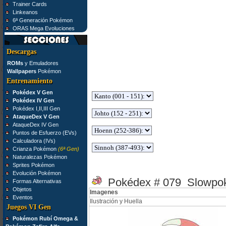
Trainer Cards
Linkeanos
6ª Generación Pokémon
ORAS Mega Evoluciones
Descargas
ROMs
y Emuladores
Wallpapers
Pokémon
Entrenamiento
Pokédex V Gen
Pokédex IV Gen
Pokédex I,II,III Gen
AtaqueDex V Gen
AtaqueDex IV Gen
Puntos de Esfuerzo (EVs)
Calculadora (IVs)
Crianza Pokémon
(6ª Gen)
Naturalezas Pokémon
Sprites Pokémon
Evolución Pokémon
Pokédex # 079 Slowpo
Formas Alternativas
Objetos
Imagenes
Eventos
Ilustración y Huella
Juegos VI Gen
Pokémon Rubí Omega &