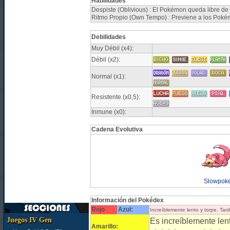
Habilidades
Despiste (Oblivious) : El Pokémon queda libre de 
Ritmo Propio (Own Tempo) : Previene a los Pokém
Debilidades
Muy Débil (x4):
Débil (x2):
Normal (x1):
Resistente (x0,5):
Inmune (x0):
Cadena Evolutiva
Slowpok
Información del Pokédex
Rojo
Azul:
Increíblemente lento y torpe. Tar
Juegos IV Gen
Es increíblemente len
Amarillo: