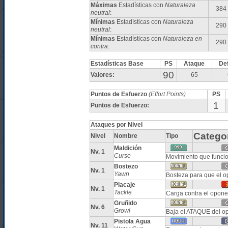
Máximas
Estadísticas con
Naturaleza
384
neutral
:
Mínimas
Estadísticas con
Naturaleza
290
neutral
:
Mínimas
Estadísticas con
Naturaleza en
290
contra
:
Estadísticas Base
PS
Ataque
De
90
Valores:
65
Puntos de Esfuerzo
(Effort Points)
PS
1
Puntos de Esfuerzo:
Ataques por Nivel
Catego
Nivel
Nombre
Tipo
Maldición
Nv. 1
Curse
Movimiento que funcio
Bostezo
Nv. 1
Yawn
Bosteza para que el o
Placaje
Nv. 1
Tackle
Carga contra el opone
Gruñido
Nv. 6
Growl
Baja el ATAQUE del o
Pistola Agua
Nv. 11