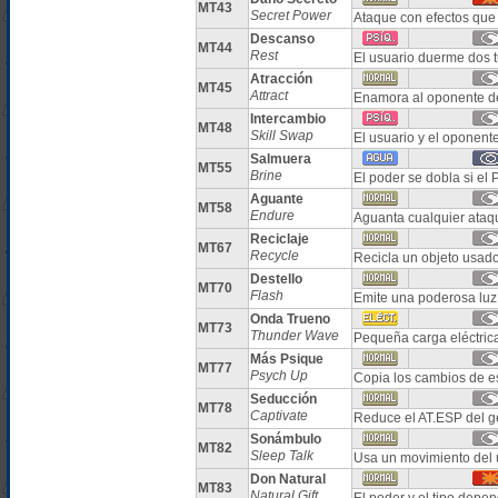
MT43
Secret Power
Ataque con efectos que
Descanso
MT44
Rest
El usuario duerme dos 
Atracción
MT45
Attract
Enamora al oponente d
Intercambio
MT48
Skill Swap
El usuario y el oponent
Salmuera
MT55
Brine
El poder se dobla si el P
Aguante
MT58
Endure
Aguanta cualquier ataq
Reciclaje
MT67
Recycle
Recicla un objeto usado 
Destello
MT70
Flash
Emite una poderosa luz 
Onda Trueno
MT73
Thunder Wave
Pequeña carga eléctrica
Más Psique
MT77
Psych Up
Copia los cambios de es
Seducción
MT78
Captivate
Reduce el AT.ESP del g
Sonámbulo
MT82
Sleep Talk
Usa un movimiento del u
Don Natural
MT83
Natural Gift