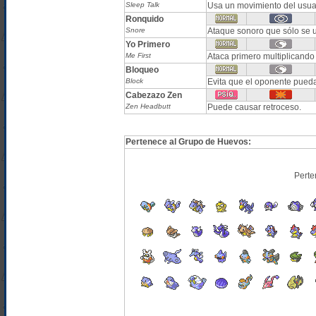
Sleep Talk
Usa un movimiento del usuar
Ronquido
Snore
Ataque sonoro que sólo se u
Yo Primero
Me First
Ataca primero multiplicando
Bloqueo
Block
Evita que el oponente pued
Cabezazo Zen
Zen Headbutt
Puede causar retroceso.
Pertenece al Grupo de Huevos:
Perte