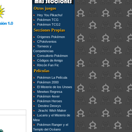
Otros juegos
Hey You Pikachu!
Pokémon TCG
Pokémon TCG2
Secciones Propias
Origenes Pokémon
CPokéventos
Torneos y
Competencias
Consultorio Pokémon
Códigos de Amigo
Rincón Fan Fic
Películas
Pokémon La Película
Pokémon 2000
El Misterio de los Unows
Mewtwo Regresa
Pokémon 4ever
Pokémon Heroes
Destino Deoxys
Jirachi: Wish Maker
Lucario y el Misterio de
Mew
Pokémon Ranger y el
Templo del Océano