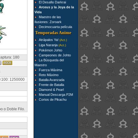
El Desafio Darkrai
Arceus y la Joya de la
Vida
Maestro de las
Ilusiones: Zoroark
Decimocuarta película
Temporadas Anime
Atrápalos Ya!
(Act.)
Liga Naranja
(Act.)
Pokémon Johto
Campeones de Johto
aptura: 180
La Búsqueda del
Maestro
Fuerza Máxima
s
Reto Máximo
v.100: 1250000
Batalla Avanzada
Frente de Batalla
Diamond & Pearl
Manual Descarga P2M
Cortos de Pikachu
 o Doble Filo.