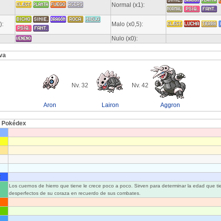
Normal (x1):
):
Malo (x0,5):
Nulo (x0):
va
Nv. 32
Nv. 42
Aron
Lairon
Aggron
l Pokédex
:
Los cuernos de hierro que tiene le crece poco a poco. Sirven para determinar la edad que ti
desperfectos de su coraza en recuerdo de sus combates.