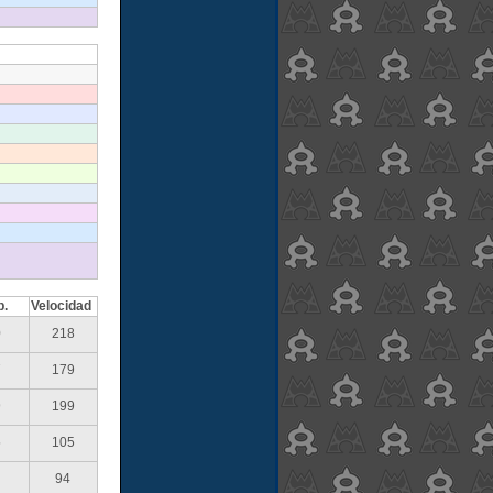
p.
Velocidad
0
218
7
179
9
199
5
105
94