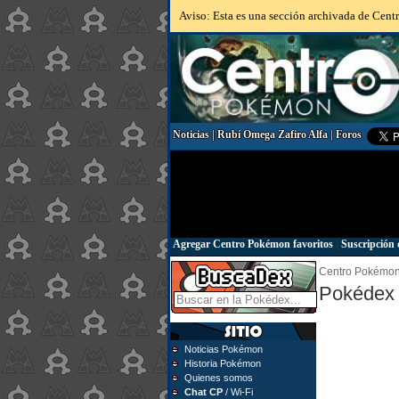
Aviso: Esta es una sección archivada de Centr
Noticias
|
Rubí Omega Zafiro Alfa
|
Foros
Agregar Centro Pokémon favoritos
|
Suscripción 
Centro Pokémo
Pokédex 
Noticias Pokémon
Historia Pokémon
Quienes somos
Chat CP
/ Wi-Fi