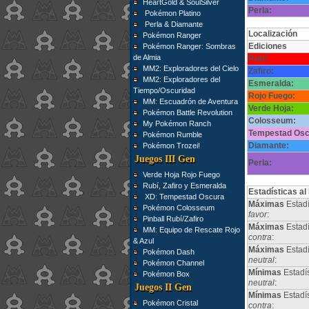
HeartGold & SoulSilver
Perla:
Pokémon Platino
Perla & Diamante
Localización
Pokémon Ranger
Ediciones
Pokémon Ranger: Sombras
de Almia
Rubí:
MM2: Exploradores del Cielo
Zafiro:
MM2: Exploradores del
Esmeralda:
Tiempo/Oscuridad
Rojo Fuego:
MM: Escuadrón de Aventura
Verde Hoja:
Pokémon Battle Revolution
Colosseum:
My Pokémon Ranch
Tempestad Osc
Pokémon Rumble
Diamante:
Pokémon Trozei!
Juegos III Gen
Perla:
Verde Hoja Rojo Fuego
Rubí, Zafiro y Esmeralda
Estadísticas al
XD: Tempestad Oscura
Máximas
Estadí
Pokémon Colosseum
favor
:
Pinball Rubí/Zafiro
Máximas
Estadí
MM: Equipo de Rescate Rojo
contra
:
& Azul
Máximas
Estad
Pokémon Dash
neutral
:
Pokémon Channel
Mínimas
Estadí
Pokémon Box
neutral
:
Juegos II Gen
Mínimas
Estadí
Pokémon Cristal
contra
: