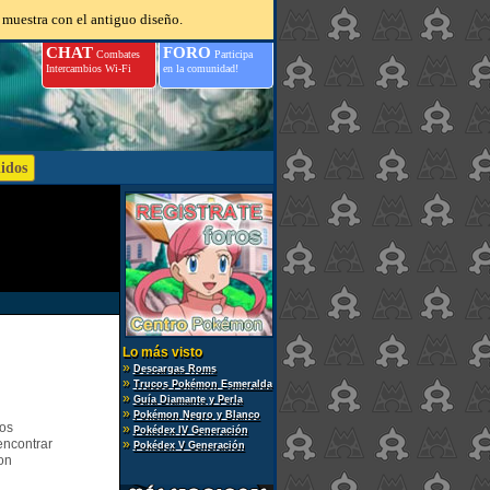
 muestra con el antiguo diseño.
CHAT
FORO
Combates
Participa
Intercambios Wi-Fi
en la comunidad!
Lo más visto
»
Descargas Roms
»
Trucos Pokémon Esmeralda
»
Guía Diamante y Perla
»
Pokémon Negro y Blanco
gos
»
Pokédex IV Generación
encontrar
»
Pokédex V Generación
on