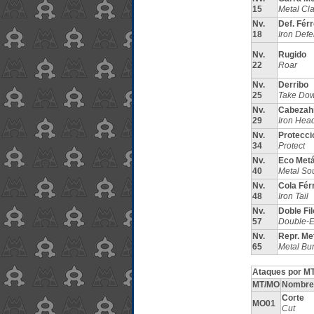
15
Metal Cl
Nv.
Def. Fér
18
Iron Def
Nv.
Rugido
22
Roar
Nv.
Derribo
25
Take Do
Nv.
Cabezahi
29
Iron Hea
Nv.
Protecci
34
Protect
Nv.
Eco Metá
40
Metal So
Nv.
Cola Fér
48
Iron Tail
Nv.
Doble Fil
57
Double-
Nv.
Repr. Me
65
Metal Bur
Ataques por MT
MT/MO
Nombre
Corte
MO01
Cut