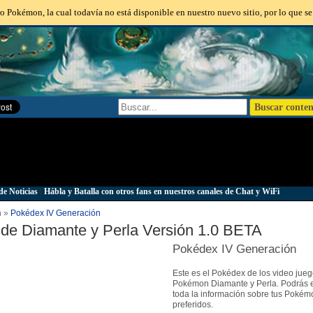
o Pokémon, la cual todavía no está disponible en nuestro nuevo sitio, por lo que se
de Noticias
|
Hábla y Batalla con otros fans en nuestros canales de Chat y WiFi
n »
Pokédex IV Generación
de Diamante y Perla Versión 1.0 BETA
Pokédex IV Generación
Este es el Pokédex de los video jue
Pokémon Diamante y Perla. Podrás 
toda la información sobre tus Pokém
preferidos.