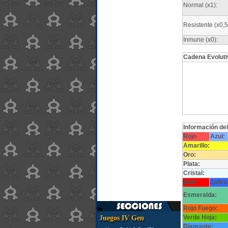
Normal (x1):
Resistente (x0,5
Inmune (x0):
Cadena Evoluti
Información de
Rojo
Azul:
Amarillo:
Oro:
Plata:
Cristal:
Rubí
Zafiro
Esmeralda:
Rojo Fuego:
Verde Hoja:
Juegos IV Gen
Diamante: