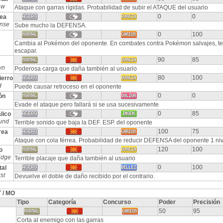
aw
Ataque con garras rígidas. Probabilidad de subir el ATAQUE del usuario
0
0
rea
ense
Sube mucho la DEFENSA.
0
100
Cambia al Pokémon del oponente. En combates contra Pokémon salvajes, te
escapar.
90
85
wn
Poderosa carga que daña también al usuario
80
100
erro
d
Puede causar retroceso en el oponente
0
0
ón
Evade el ataque pero fallará si se usa sucesivamente
0
85
lico
und
Terrible sonido que baja la DEF. ESP. del oponente
100
75
rea
Ataque con cola férrea. Probabilidad de reducir DEFENSA del oponente 1 niv
120
100
o
Edge
Terrible placaje que daña también al usuario
0
100
tal
st
Devuelve el doble de daño recibido por el contrario.
 / MO
Tipo
Categoría
Concurso
Poder
Precisión
50
95
Corta al enemigo con las garras