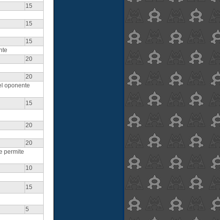
15
15
15
nte
20
20
el oponente
15
20
20
e permite
10
15
5