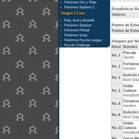
Pokémon Oro y Plata
Pokémon Stadium 2
Estadísticas B
Juegos I Gen
Valores:
Rojo, Azul y Amarillo
Puntos de Esfu
Pokémon Stadium
Pokémon Pinball
Puntos de Esfu
Pokémon Snap
Pokémon Puzzle League
Ataques por Ni
Puzzle Challenge
Nivel
Nombre
Placaje
Nv. 1
Tackle
Fortalez
Nv. 1
Harden
Bofetón 
Nv. 1
Mud-Sla
Golpe
Nv. 1
Cabeza
Headbutt
Fortalez
Nv. 4
Harden
Bofetón 
Nv. 8
Mud-Sla
Golpe
Nv. 11
Cabeza
Headbutt
Nv.
Garra Me