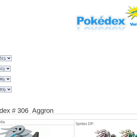
ex # 306 Aggron
lla
Sprites DP: