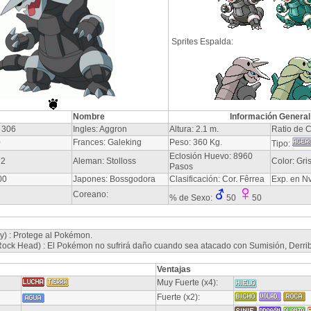
Sprites Espalda:
Nombre
Información General
 306
Ingles: Aggron
Altura: 2.1 m.
Ratio de C
0
Frances: Galeking
Peso: 360 Kg.
Tipo:
Eclosión Huevo: 8960
72
Aleman: Stolloss
Color: Gri
Pasos
00
Japones: Bossgodora
Clasificación: Cor. Fêrrea
Exp. en N
Coreano:
% de Sexo:
50
50
y) : Protege al Pokémon.
ck Head) : El Pokémon no sufrirá daño cuando sea atacado con Sumisión, Derribo
Ventajas
Muy Fuerte (x4):
Fuerte (x2):