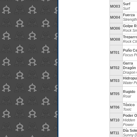
Surf
MO03
Surf
Fuerza
MO04
Strength
Golpe R
MO06
Rock S
Treparr
MO08
Rock Cl
Puño Ce
MT01
Focus P
Garra
MT02
Dragón
Dragon 
Hidropu
MT03
Water P
Rugido
MT05
Roar
Tóxico
MT06
Toxic
Poder O
MT10
Hidden
Power
Día Sol
MT11
Sunny 