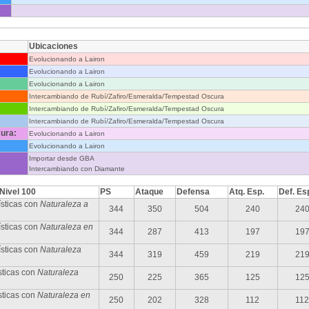
Ubicaciones
Evolucionando a Lairon
Evolucionando a Lairon
Evolucionando a Lairon
Intercambiando de Rubí/Zafiro/Esmeralda/Tempestad Oscura
Intercambiando de Rubí/Zafiro/Esmeralda/Tempestad Oscura
Intercambiando de Rubí/Zafiro/Esmeralda/Tempestad Oscura
ura:
Evolucionando a Lairon
Evolucionando a Lairon
Importar desde GBA
Intercambiando con Diamante
 Nivel 100
PS
Ataque
Defensa
Atq. Esp.
Def. Es
sticas con
Naturaleza a
344
350
504
240
24
sticas con
Naturaleza en
344
287
413
197
19
ísticas con
Naturaleza
344
319
459
219
21
sticas con
Naturaleza
250
225
365
125
12
sticas con
Naturaleza en
250
202
328
112
112