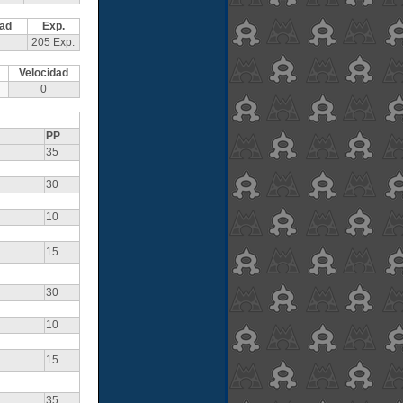
dad
Exp.
205 Exp.
Velocidad
0
PP
35
30
10
15
30
10
15
35