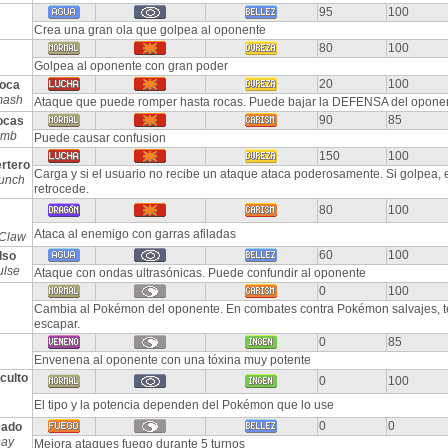
95
100
Crea una gran ola que golpea al oponente
80
100
Golpea al oponente con gran poder
20
100
oca
mash
Ataque que puede romper hasta rocas. Puede bajar la DEFENSA del opone
90
85
ocas
imb
Puede causar confusion
150
100
rtero
Carga y si el usuario no recibe un ataque ataca poderosamente. Si golpea, 
unch
retrocede.
80
100
Ataca al enemigo con garras afiladas
Claw
60
100
lso
ulse
Ataque con ondas ultrasónicas. Puede confundir al oponente
0
100
Cambia al Pokémon del oponente. En combates contra Pokémon salvajes, t
escapar.
0
85
Envenena al oponente con una tóxina muy potente
culto
0
100
El tipo y la potencia dependen del Pokémon que lo use
0
0
eado
Day
Mejora ataques fuego durante 5 turnos