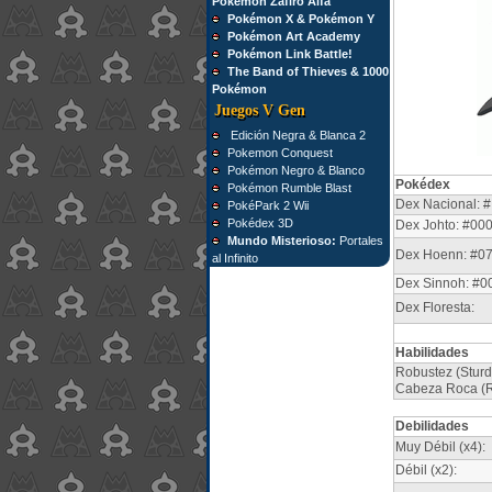
Pokémon Zafiro Alfa
Pokémon X & Pokémon Y
Pokémon Art Academy
Pokémon Link Battle!
The Band of Thieves & 1000
Pokémon
Juegos V Gen
Edición Negra & Blanca 2
Pokemon Conquest
Pokémon Negro & Blanco
Pokédex
Pokémon Rumble Blast
Dex Nacional: #
PokéPark 2 Wii
Pokédex 3D
Dex Johto: #00
Mundo Misterioso:
Portales
Dex Hoenn: #0
al Infinito
Dex Sinnoh: #0
Dex Floresta:
Habilidades
Robustez (Sturd
Cabeza Roca (Ro
Debilidades
Muy Débil (x4):
Débil (x2):