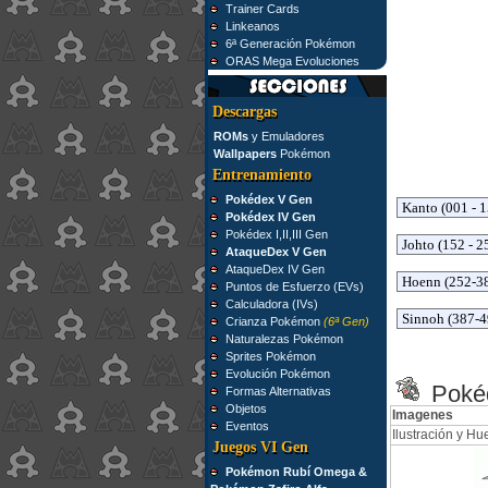
Trainer Cards
Linkeanos
6ª Generación Pokémon
ORAS Mega Evoluciones
Descargas
ROMs
y Emuladores
Wallpapers
Pokémon
Entrenamiento
Pokédex V Gen
Pokédex IV Gen
Pokédex I,II,III Gen
AtaqueDex V Gen
AtaqueDex IV Gen
Puntos de Esfuerzo (EVs)
Calculadora (IVs)
Crianza Pokémon
(6ª Gen)
Naturalezas Pokémon
Sprites Pokémon
Evolución Pokémon
Pokéd
Formas Alternativas
Objetos
Imagenes
Eventos
Ilustración y Hue
Juegos VI Gen
Pokémon Rubí Omega &