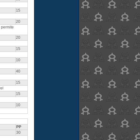
15
20
 permite
20
15
10
40
15
el
15
10
PP
30