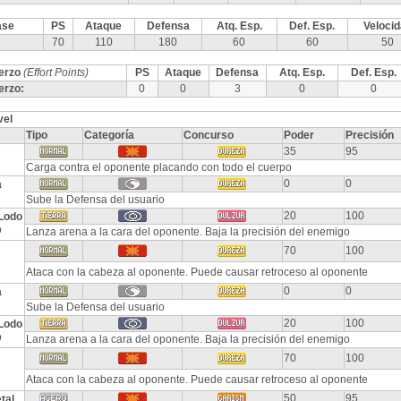
ase
PS
Ataque
Defensa
Atq. Esp.
Def. Esp.
Veloci
70
110
180
60
60
50
erzo
(Effort Points)
PS
Ataque
Defensa
Atq. Esp.
Def. Esp.
erzo:
0
0
3
0
0
vel
Tipo
Categoría
Concurso
Poder
Precisión
35
95
Carga contra el oponente placando con todo el cuerpo
0
0
a
Sube la Defensa del usuario
20
100
Lodo
p
Lanza arena a la cara del oponente. Baja la precisión del enemigo
70
100
Ataca con la cabeza al oponente. Puede causar retroceso al oponente
0
0
a
Sube la Defensa del usuario
20
100
Lodo
p
Lanza arena a la cara del oponente. Baja la precisión del enemigo
70
100
Ataca con la cabeza al oponente. Puede causar retroceso al oponente
50
95
tal