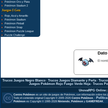
Pokémon Oro y Plata
Pokémon Stadium 2
Juegos I Gen
Rojo, Azul y Amarillo
Pokémon Stadium
Pokémon Pinball
Pokémon Snap
Pokémon Puzzle League
Puzzle Challenge
Dato
El nomb
Trucos Juegos Negro Blanco
Trucos Juegos Diamante y Perla
Truco
-
-
Juegos Pokémon Rojo Fuego Verde Hoja
Trucos P
-
UnovaRPG Online
|
Centro Pokémon
es un sitio de juegos de Pokémon, con información sobre los 
Polític
Todo el contenido original Copyright © 2005-2026
Centro Pokémon
. -
Pokémon
es Copyright © 1995-2026
Nintendo
,
Pokémon
y
GAMEFREAK
.