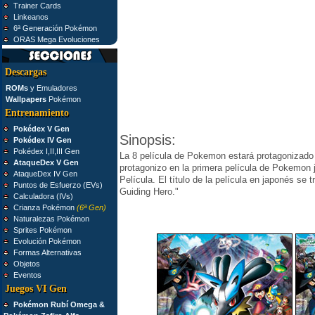
Trainer Cards
Linkeanos
6ª Generación Pokémon
ORAS Mega Evoluciones
Descargas
ROMs
y Emuladores
Wallpapers
Pokémon
Entrenamiento
Pokédex V Gen
Sinopsis:
Pokédex IV Gen
Pokédex I,II,III Gen
La 8 película de Pokemon estará protagonizad
AtaqueDex V Gen
protagonizo en la primera película de Pokemo
AtaqueDex IV Gen
Película. El título de la película en japonés s
Puntos de Esfuerzo (EVs)
Guiding Hero."
Calculadora (IVs)
Crianza Pokémon
(6ª Gen)
Naturalezas Pokémon
Sprites Pokémon
Evolución Pokémon
Formas Alternativas
Objetos
Eventos
Juegos VI Gen
Pokémon Rubí Omega &