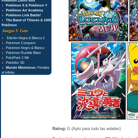
Pokémon Zafiro Alfa
Pokémon X & Pokémon Y
Pokémon Art Academy
Pokémon Link Battle!
The Band of Thieves & 1000
Pokémon
Juegos V Gen
Edición Negra & Blanca 2
Pokemon Conquest
Pokémon Negro & Blanco
Pokémon Rumble Blast
PokéPark 2 Wii
Pokédex 3D
Mundo Misterioso:
Portales
al Infinito
Rating:
G (Apto para todo las edades)