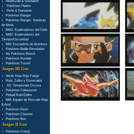
HeartGold & SoulSilver
Pokémon Platino
Perla & Diamante
Pokémon Ranger
Pokémon Ranger: Sombras
de Almia
MM2: Exploradores del Cielo
MM2: Exploradores del
Tiempo/Oscuridad
MM: Escuadrón de Aventura
Pokémon Battle Revolution
My Pokémon Ranch
Pokémon Rumble
Pokémon Trozei!
Juegos III Gen
Verde Hoja Rojo Fuego
Rubí, Zafiro y Esmeralda
XD: Tempestad Oscura
Pokémon Colosseum
Pinball Rubí/Zafiro
MM: Equipo de Rescate Rojo
& Azul
Pokémon Dash
Pokémon Channel
Pokémon Box
Juegos II Gen
Pokémon Cristal