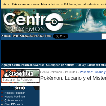
Aviso: Esta es una sección archivada de Centro Pokémon, la cual todavía no está 
Noticias
|
Rubí Omega Zafiro Alfa
|
Foros
Agregar Centro Pokémon favoritos
|
Suscripción de Noticias
|
Hábla y Batalla con otro
Centro Pokémon » Películas »
Pokémon: Lucario y 
Pokémon: Lucario y el Miste
Noticias Pokémon
Historia Pokémon
Quienes somos
Chat CP
/ Wi-Fi