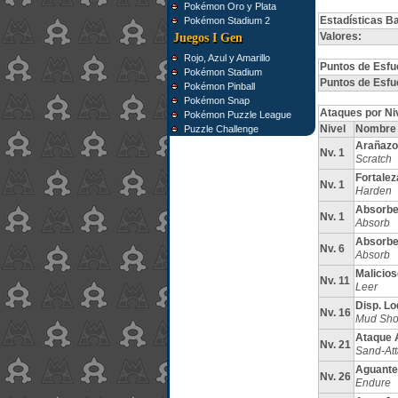
Pokémon Oro y Plata
Estadísticas B
Pokémon Stadium 2
Valores:
Juegos I Gen
Rojo, Azul y Amarillo
Puntos de Esfu
Pokémon Stadium
Puntos de Esfu
Pokémon Pinball
Pokémon Snap
Ataques por Ni
Pokémon Puzzle League
Nivel
Nombre
Puzzle Challenge
Arañazo
Nv. 1
Scratch
Fortalez
Nv. 1
Harden
Absorbe
Nv. 1
Absorb
Absorbe
Nv. 6
Absorb
Malicios
Nv. 11
Leer
Disp. Lo
Nv. 16
Mud Sho
Ataque 
Nv. 21
Sand-Att
Aguante
Nv. 26
Endure