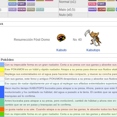
Normal (x1):
):
Malo (x0,5):
Nulo (x0):
va
Resurrección Fósil Domo
Nv. 40
Kabuto
Kabutops
l Pokédex
Con su impecable forma es un gran nadador. Corta a su presa con sus garras y absorbe sus 
Este POKéMON es un hábil y rápido nadador. Atrapa a su presa para drenar sus fluidos vital
Repliega sus extremidades en el agua para hacerse más compacto, y mueve su concha para
Con sus garras, este feroz y antiguo POKéMON despedaza a su presa y absorbe sus fluidos
Era capaz de nadar rápidamente por el agua al replegar sus afiladas extremidades superiore
Hace mucho tiempo KABUTOPS buceaba para atrapar a su presa. Ahora, parece que est
:
evolucionado y ha cambiado su hábitat; del agua a pasado a la tierra. El cambio que se apre
branquias así lo confirma.
Antes buceaba para atrapar a su presa, pero evolucionó, cambió de hábitat y ahora vive en ti
cambio que se ve en patas y branquias así lo confirma.
Le gusta nadar a su aire. Cuando atrapa a su presa con las garras, le absorbe todos los flui
Con su impecable forma es un gran nadador. Corta a su presa con las garras y absorbe sus f