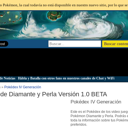
o Pokémon, la cual todavía no está disponible en nuestro nuevo sitio, por lo que se
de Noticias
|
Hábla y Batalla con otros fans en nuestros canales de Chat y WiFi
n »
Pokédex IV Generación
de Diamante y Perla Versión 1.0 BETA
Pokédex IV Generación
Este es el Pokédex de los video jue
Pokémon Diamante y Perla. Podrás 
toda la información sobre tus Pokém
preferidos.