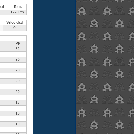
dad
Exp.
199 Exp.
Velocidad
0
PP
35
30
20
20
30
15
15
10