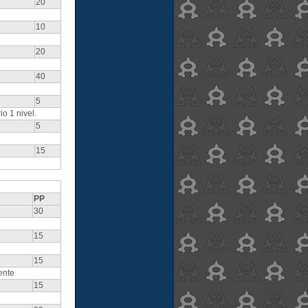
20
10
20
40
5
o 1 nivel.
5
15
PP
30
15
15
ente
15