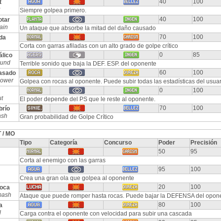
40
100
t
Siempre golpea primero.
40
100
tar
ain
Un ataque que absorbe la mitad del daño causado
70
100
da
Corta con garras afiladas con un alto grado de golpe crítico
0
85
álico
ound
Terrible sonido que baja la DEF. ESP. del oponente
60
100
asado
power
Golpea con rocas al oponente. Puede subir todas las estadísticas del usuari
0
100
t
El poder depende del PS que le reste al oponente.
70
100
brío
ash
Gran probabilidad de Golpe Crítico
 / MO
Tipo
Categoría
Concurso
Poder
Precisión
50
95
Corta al enemigo con las garras
95
100
Crea una gran ola que golpea al oponente
20
100
oca
mash
Ataque que puede romper hasta rocas. Puede bajar la DEFENSA del opon
80
100
a
l
Carga contra el oponente con velocidad para subir una cascada