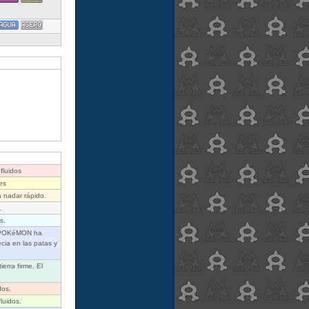
fluidos
es
 nadar rápido.
.
s.
e POKéMON ha
cia en las patas y
erra firme. El
dos.
luidos.