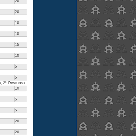
20
20
10
10
15
10
5
5
ca, 2º: Descansa
10
5
5
20
20