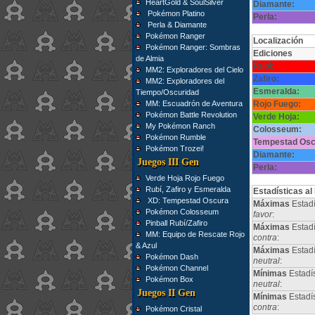
HeartGold & SoulSilver
Diamante:
Pokémon Platino
Perla:
Perla & Diamante
Pokémon Ranger
Localización
Pokémon Ranger: Sombras
Ediciones
de Almia
Rubí:
MM2: Exploradores del Cielo
Zafiro:
MM2: Exploradores del
Esmeralda:
Tiempo/Oscuridad
MM: Escuadrón de Aventura
Rojo Fuego:
Pokémon Battle Revolution
Verde Hoja:
My Pokémon Ranch
Colosseum:
Pokémon Rumble
Tempestad Osc
Pokémon Trozei!
Diamante:
Juegos III Gen
Perla:
Verde Hoja Rojo Fuego
Rubí, Zafiro y Esmeralda
Estadísticas al
XD: Tempestad Oscura
Máximas
Estadí
Pokémon Colosseum
favor
:
Pinball Rubí/Zafiro
Máximas
Estadí
MM: Equipo de Rescate Rojo
contra
:
& Azul
Máximas
Estad
Pokémon Dash
neutral
:
Pokémon Channel
Mínimas
Estadí
Pokémon Box
neutral
:
Juegos II Gen
Mínimas
Estadí
contra
:
Pokémon Cristal