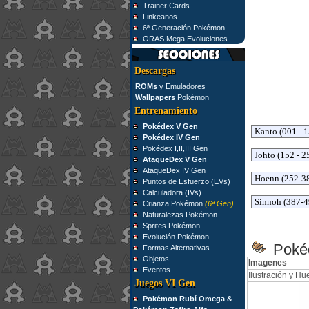
Trainer Cards
Linkeanos
6ª Generación Pokémon
ORAS Mega Evoluciones
Descargas
ROMs
y Emuladores
Wallpapers
Pokémon
Entrenamiento
Pokédex V Gen
Pokédex IV Gen
Pokédex I,II,III Gen
AtaqueDex V Gen
AtaqueDex IV Gen
Puntos de Esfuerzo (EVs)
Calculadora (IVs)
Crianza Pokémon
(6ª Gen)
Naturalezas Pokémon
Sprites Pokémon
Evolución Pokémon
Pokéd
Formas Alternativas
Objetos
Imagenes
Eventos
Ilustración y Hue
Juegos VI Gen
Pokémon Rubí Omega &