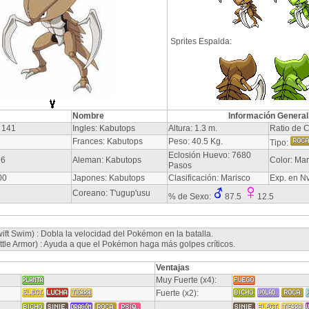
Sprites Espalda:
Nombre
Información General
 141
Ingles: Kabutops
Altura: 1.3 m.
Ratio de C
3
Frances: Kabutops
Peso: 40.5 Kg.
Tipo:
Eclosión Huevo: 7680
96
Aleman: Kabutops
Color: Ma
Pasos
00
Japones: Kabutops
Clasificación: Marisco
Exp. en N
Coreano: T'ugup'usu
% de Sexo:
87.5
12.5
ft Swim) : Dobla la velocidad del Pokémon en la batalla.
ttle Armor) : Ayuda a que el Pokémon haga más golpes críticos.
Ventajas
Muy Fuerte (x4):
Fuerte (x2):