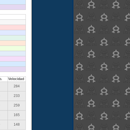
p.
Velocidad
2
284
5
233
9
259
5
165
0
148