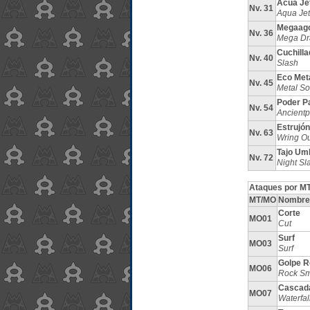
Acua Je
Nv. 31
Aqua Jet
Megaago
Nv. 36
Mega Dr
Cuchilla
Nv. 40
Slash
Eco Met
Nv. 45
Metal S
Poder P
Nv. 54
Ancient
Estrujón
Nv. 63
Wring Ou
Tajo Um
Nv. 72
Night Sl
Ataques por MT
MT/MO
Nombre
Corte
MO01
Cut
Surf
MO03
Surf
Golpe R
MO06
Rock S
Cascad
MO07
Waterfal