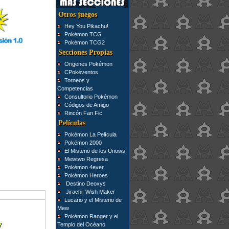
Otros juegos
Hey You Pikachu!
Pokémon TCG
Pokémon TCG2
Secciones Propias
Origenes Pokémon
CPokéventos
Torneos y
Competencias
Consultorio Pokémon
Códigos de Amigo
Rincón Fan Fic
Películas
Pokémon La Película
Pokémon 2000
El Misterio de los Unows
Mewtwo Regresa
Pokémon 4ever
Pokémon Heroes
Destino Deoxys
Jirachi: Wish Maker
Lucario y el Misterio de
Mew
Pokémon Ranger y el
Templo del Océano