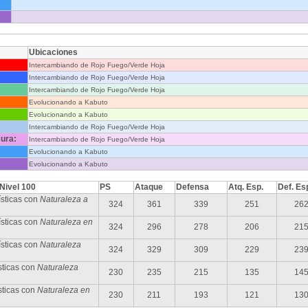
Ubicaciones
Intercambiando de Rojo Fuego/Verde Hoja
Intercambiando de Rojo Fuego/Verde Hoja
Intercambiando de Rojo Fuego/Verde Hoja
Evolucionando a Kabuto
Evolucionando a Kabuto
Intercambiando de Rojo Fuego/Verde Hoja
ura:
Intercambiando de Rojo Fuego/Verde Hoja
Evolucionando a Kabuto
Evolucionando a Kabuto
 Nivel 100
PS
Ataque
Defensa
Atq. Esp.
Def. Es
sticas con
Naturaleza a
324
361
339
251
26
sticas con
Naturaleza en
324
296
278
206
21
ísticas con
Naturaleza
324
329
309
229
23
sticas con
Naturaleza
230
235
215
135
14
sticas con
Naturaleza en
230
211
193
121
13