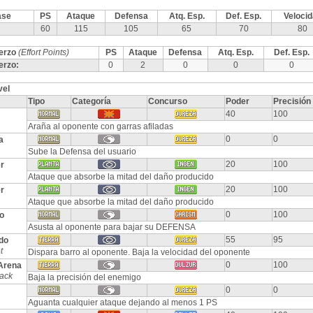
ase
PS
Ataque
Defensa
Atq. Esp.
Def. Esp.
Veloci
60
115
105
65
70
80
erzo
(Effort Points)
PS
Ataque
Defensa
Atq. Esp.
Def. Esp.
erzo:
0
2
0
0
0
vel
Tipo
Categoría
Concurso
Poder
Precisión
40
100
Araña al oponente con garras afiladas
0
0
a
Sube la Defensa del usuario
20
100
r
Ataque que absorbe la mitad del daño producido
20
100
r
Ataque que absorbe la mitad del daño producido
0
100
o
Asusta al oponente para bajar su DEFENSA
55
95
do
t
Dispara barro al oponente. Baja la velocidad del oponente
0
100
Arena
ack
Baja la precisión del enemigo
0
0
Aguanta cualquier ataque dejando al menos 1 PS