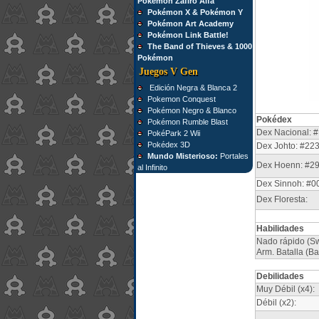
Pokémon Zafiro Alfa
Pokémon X & Pokémon Y
Pokémon Art Academy
Pokémon Link Battle!
The Band of Thieves & 1000
Pokémon
Juegos V Gen
Edición Negra & Blanca 2
Pokemon Conquest
Pokémon Negro & Blanco
Pokédex
Pokémon Rumble Blast
Dex Nacional: #
PokéPark 2 Wii
Pokédex 3D
Dex Johto: #22
Mundo Misterioso:
Portales
Dex Hoenn: #2
al Infinito
Dex Sinnoh: #0
Dex Floresta:
Habilidades
Nado rápido (Swi
Arm. Batalla (Ba
Debilidades
Muy Débil (x4):
Débil (x2):