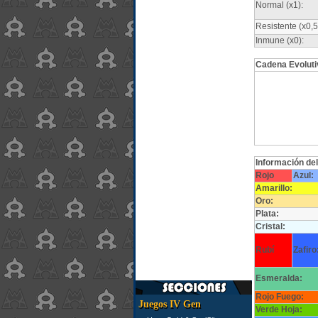
Normal (x1):
Resistente (x0,5
Inmune (x0):
Cadena Evoluti
Información de
Rojo
Azul:
Amarillo:
Oro:
Plata:
Cristal:
Rubí
Zafiro
Esmeralda:
Rojo Fuego:
Juegos IV Gen
Verde Hoja: