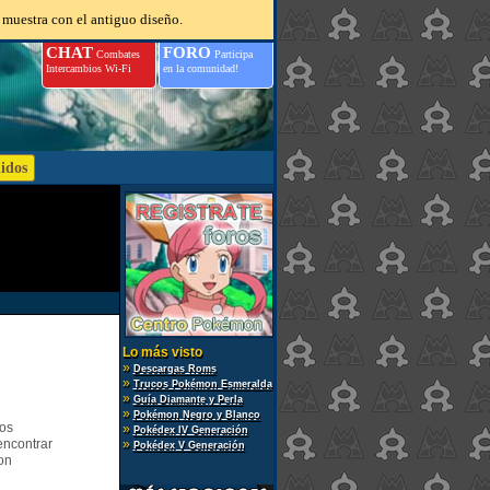
 muestra con el antiguo diseño.
CHAT
FORO
Combates
Participa
Intercambios Wi-Fi
en la comunidad!
Lo más visto
»
Descargas Roms
»
Trucos Pokémon Esmeralda
»
Guía Diamante y Perla
»
Pokémon Negro y Blanco
gos
»
Pokédex IV Generación
encontrar
»
Pokédex V Generación
on