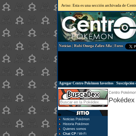
Aviso: Esta es una sección archivada de Centr
Noticias
|
Rubí Omega Zafiro Alfa
|
Foros
Agregar Centro Pokémon favoritos
|
Suscripción 
Centro Pokémo
Pokédex 
Noticias Pokémon
Historia Pokémon
Quienes somos
Chat CP
/ Wi-Fi