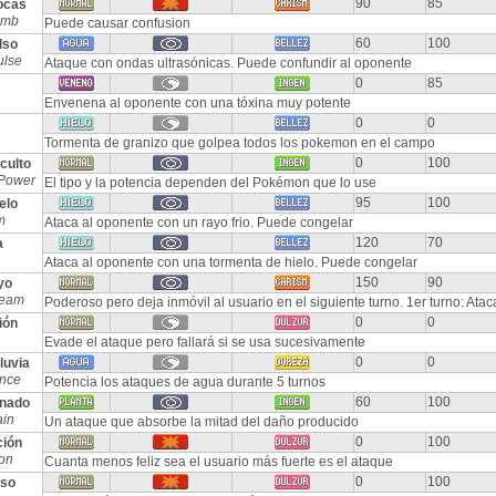
90
85
ocas
imb
Puede causar confusion
60
100
lso
ulse
Ataque con ondas ultrasónicas. Puede confundir al oponente
0
85
Envenena al oponente con una tóxina muy potente
0
0
Tormenta de granizo que golpea todos los pokemon en el campo
0
100
culto
Power
El tipo y la potencia dependen del Pokémon que lo use
95
100
elo
m
Ataca al oponente con un rayo frio. Puede congelar
120
70
a
Ataca al oponente con una tormenta de hielo. Puede congelar
150
90
yo
Beam
Poderoso pero deja inmóvil al usuario en el siguiente turno. 1er turno: Ata
0
0
ión
Evade el ataque pero fallará si se usa sucesivamente
0
0
luvia
nce
Potencia los ataques de agua durante 5 turnos
60
100
nado
ain
Un ataque que absorbe la mitad del daño producido
0
100
ción
ion
Cuanta menos feliz sea el usuario más fuerte es el ataque
0
100
eso