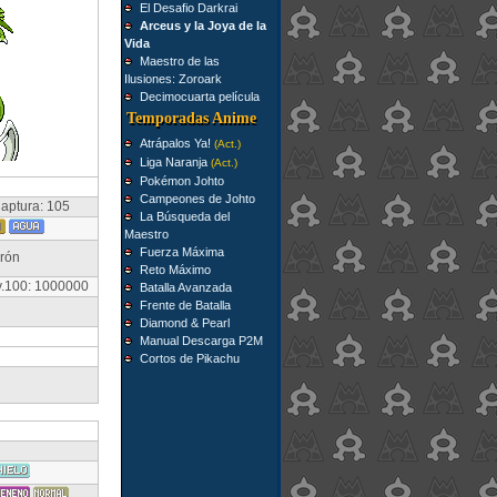
El Desafio Darkrai
Arceus y la Joya de la
Vida
Maestro de las
Ilusiones: Zoroark
Decimocuarta película
Temporadas Anime
Atrápalos Ya!
(Act.)
Liga Naranja
(Act.)
Pokémon Johto
Campeones de Johto
aptura: 105
La Búsqueda del
Maestro
Fuerza Máxima
rrón
Reto Máximo
v.100: 1000000
Batalla Avanzada
Frente de Batalla
Diamond & Pearl
Manual Descarga P2M
Cortos de Pikachu