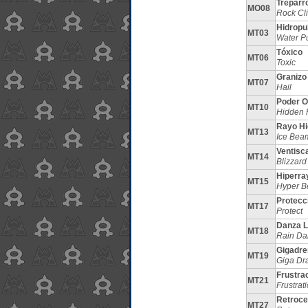
Treparr
MO08
Rock Cl
Hidropu
MT03
Water P
Tóxico
MT06
Toxic
Granizo
MT07
Hail
Poder O
MT10
Hidden 
Rayo Hi
MT13
Ice Bea
Ventisc
MT14
Blizzard
Hiperra
MT15
Hyper 
Protecc
MT17
Protect
Danza L
MT18
Rain Da
Gigadre
MT19
Giga Dr
Frustra
MT21
Frustrat
Retroc
MT27