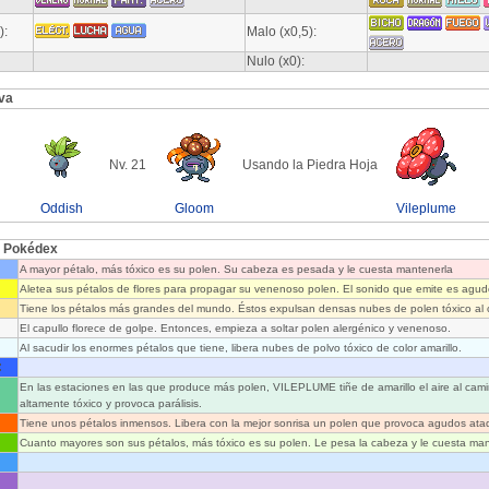
):
Malo (x0,5):
Nulo (x0):
va
Nv. 21
Usando la Piedra Hoja
Oddish
Gloom
Vileplume
l Pokédex
A mayor pétalo, más tóxico es su polen. Su cabeza es pesada y le cuesta mantenerla
Aletea sus pétalos de flores para propagar su venenoso polen. El sonido que emite es agud
Tiene los pétalos más grandes del mundo. Éstos expulsan densas nubes de polen tóxico al 
El capullo florece de golpe. Entonces, empieza a soltar polen alergénico y venenoso.
Al sacudir los enormes pétalos que tiene, libera nubes de polvo tóxico de color amarillo.
:
En las estaciones en las que produce más polen, VILEPLUME tiñe de amarillo el aire al camin
altamente tóxico y provoca parálisis.
Tiene unos pétalos inmensos. Libera con la mejor sonrisa un polen que provoca agudos ataq
Cuanto mayores son sus pétalos, más tóxico es su polen. Le pesa la cabeza y le cuesta man