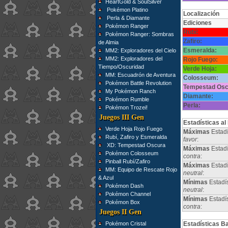
HeartGold & SoulSilver
Pokémon Platino
Localización
Perla & Diamante
Ediciones
Pokémon Ranger
Rubí:
Pokémon Ranger: Sombras
Zafiro:
de Almia
Esmeralda:
MM2: Exploradores del Cielo
MM2: Exploradores del
Rojo Fuego:
Tiempo/Oscuridad
Verde Hoja:
MM: Escuadrón de Aventura
Colosseum:
Pokémon Battle Revolution
Tempestad Osc
My Pokémon Ranch
Diamante:
Pokémon Rumble
Perla:
Pokémon Trozei!
Juegos III Gen
Estadísticas al
Verde Hoja Rojo Fuego
Máximas
Estadí
Rubí, Zafiro y Esmeralda
favor
:
XD: Tempestad Oscura
Máximas
Estadí
Pokémon Colosseum
contra
:
Pinball Rubí/Zafiro
Máximas
Estad
MM: Equipo de Rescate Rojo
neutral
:
& Azul
Mínimas
Estadí
Pokémon Dash
neutral
:
Pokémon Channel
Mínimas
Estadí
Pokémon Box
contra
:
Juegos II Gen
Pokémon Cristal
Estadísticas B