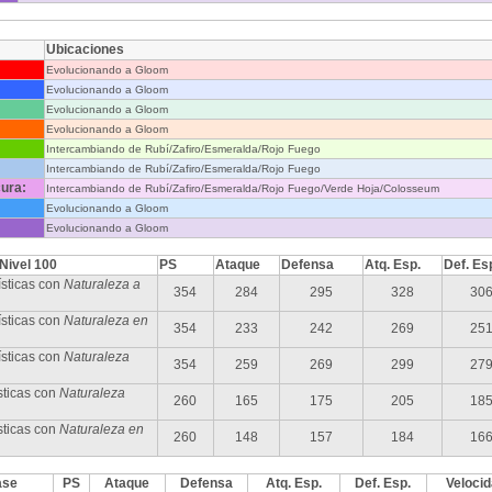
Ubicaciones
Evolucionando a Gloom
Evolucionando a Gloom
Evolucionando a Gloom
Evolucionando a Gloom
Intercambiando de Rubí/Zafiro/Esmeralda/Rojo Fuego
Intercambiando de Rubí/Zafiro/Esmeralda/Rojo Fuego
ura:
Intercambiando de Rubí/Zafiro/Esmeralda/Rojo Fuego/Verde Hoja/Colosseum
Evolucionando a Gloom
Evolucionando a Gloom
 Nivel 100
PS
Ataque
Defensa
Atq. Esp.
Def. Es
sticas con
Naturaleza a
354
284
295
328
30
sticas con
Naturaleza en
354
233
242
269
25
ísticas con
Naturaleza
354
259
269
299
27
sticas con
Naturaleza
260
165
175
205
18
sticas con
Naturaleza en
260
148
157
184
16
ase
PS
Ataque
Defensa
Atq. Esp.
Def. Esp.
Veloci