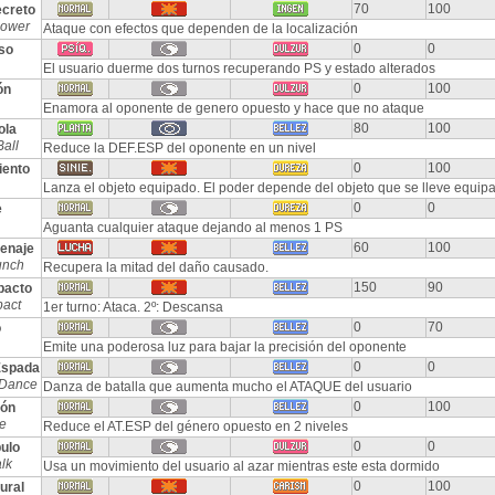
70
100
creto
Power
Ataque con efectos que dependen de la localización
0
0
so
El usuario duerme dos turnos recuperando PS y estado alterados
0
100
ón
Enamora al oponente de genero opuesto y hace que no ataque
80
100
ola
all
Reduce la DEF.ESP del oponente en un nivel
0
100
ento
Lanza el objeto equipado. El poder depende del objeto que se lleve equip
0
0
e
Aguanta cualquier ataque dejando al menos 1 PS
60
100
enaje
unch
Recupera la mitad del daño causado.
150
90
pacto
pact
1er turno: Ataca. 2º: Descansa
0
70
o
Emite una poderosa luz para bajar la precisión del oponente
0
0
Espada
 Dance
Danza de batalla que aumenta mucho el ATAQUE del usuario
0
100
ión
e
Reduce el AT.ESP del género opuesto en 2 niveles
0
0
ulo
lk
Usa un movimiento del usuario al azar mientras este esta dormido
0
100
ural