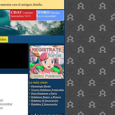
 muestra con el antiguo diseño.
CHAT
FORO
Combates
Participa
Intercambios Wi-Fi
en la comunidad!
Lo más visto
»
Descargas Roms
»
Trucos Pokémon Esmeralda
»
Guía Diamante y Perla
»
Pokémon Negro y Blanco
gos
»
Pokédex IV Generación
encontrar
»
Pokédex V Generación
on