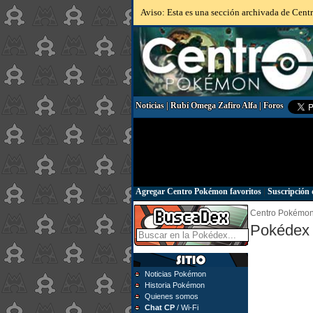
Aviso: Esta es una sección archivada de Centr
Noticias
|
Rubí Omega Zafiro Alfa
|
Foros
Agregar Centro Pokémon favoritos
|
Suscripción 
Centro Pokémo
Pokédex 
Noticias Pokémon
Historia Pokémon
Quienes somos
Chat CP
/ Wi-Fi