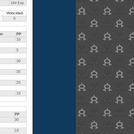
184 Exp.
Velocidad
0
ón
PP
10
5
30
35
20
10
PP
30
10