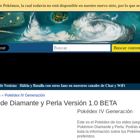
o Pokémon, la cual todavía no está disponible en nuestro nuevo sitio, por lo que se
de Noticias
|
Hábla y Batalla con otros fans en nuestros canales de Chat y WiFi
n »
Pokédex IV Generación
de Diamante y Perla Versión 1.0 BETA
Pokédex IV Generación
Este es el Pokédex de los video jue
Pokémon Diamante y Perla. Podrás 
toda la información sobre tus Pokém
preferidos.