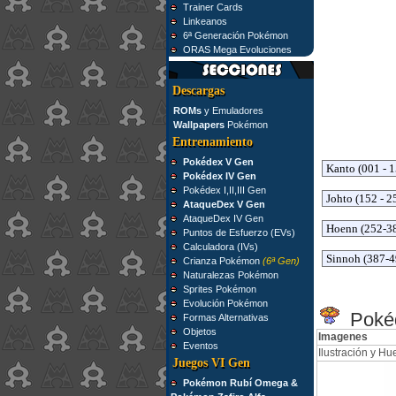
Trainer Cards
Linkeanos
6ª Generación Pokémon
ORAS Mega Evoluciones
Descargas
ROMs
y Emuladores
Wallpapers
Pokémon
Entrenamiento
Pokédex V Gen
Pokédex IV Gen
Pokédex I,II,III Gen
AtaqueDex V Gen
AtaqueDex IV Gen
Puntos de Esfuerzo (EVs)
Calculadora (IVs)
Crianza Pokémon
(6ª Gen)
Naturalezas Pokémon
Sprites Pokémon
Evolución Pokémon
Pokéd
Formas Alternativas
Objetos
Imagenes
Eventos
Ilustración y Hue
Juegos VI Gen
Pokémon Rubí Omega &