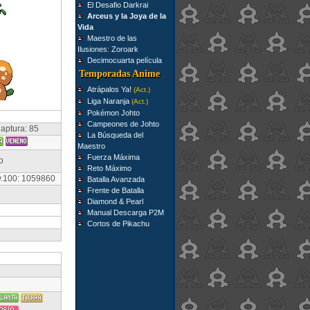
El Desafio Darkrai
Arceus y la Joya de la
Vida
Maestro de las
Ilusiones: Zoroark
Decimocuarta película
Temporadas Anime
Atrápalos Ya!
(Act.)
Liga Naranja
(Act.)
Pokémon Johto
Campeones de Johto
aptura: 85
La Búsqueda del
Maestro
Fuerza Máxima
o
Reto Máximo
v.100: 1059860
Batalla Avanzada
Frente de Batalla
Diamond & Pearl
Manual Descarga P2M
Cortos de Pikachu