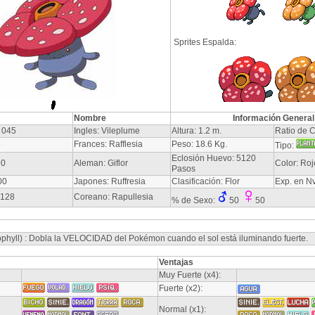
Sprites Espalda:
Nombre
Información General
 045
Ingles: Vileplume
Altura: 1.2 m.
Ratio de C
5
Frances: Rafflesia
Peso: 18.6 Kg.
Tipo:
Eclosión Huevo: 5120
90
Aleman: Giflor
Color: Roj
Pasos
00
Japones: Ruffresia
Clasificación: Flor
Exp. en N
-128
Coreano: Rapullesia
% de Sexo:
50
50
rophyll) : Dobla la VELOCIDAD del Pokémon cuando el sol está iluminando fuerte.
Ventajas
Muy Fuerte (x4):
Fuerte (x2):
Normal (x1):