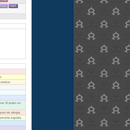
o
caminar.
ar. El polen es
ues de alergia.
tenerla erguida.