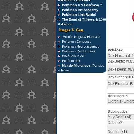
Pokémon Zafiro Alfa
Pokémon X & Pokémon Y
Pokémon Art Academy
Pokémon Link Battle!
The Band of Thieves & 1000
Pokémon
Juegos V Gen
Edición Negra & Blanca 2
Pokemon Conquest
Pokémon Negro & Blanco
Pokédex
Pokémon Rumble Blast
Dex Nacional: #
PokéPark 2 Wii
Pokédex 3D
Dex Johto: #08
Mundo Misterioso:
Portales
Dex Hoenn: #0
al Infinito
Dex Sinnoh: #0
Dex Floresta: R
Habilidades
Clorofila (Chlo
Debilidades
Muy Débil (x4):
Débil (x2):
Normal (x1):