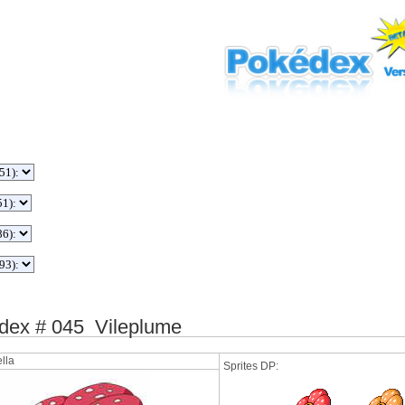
ex # 045 Vileplume
lla
Sprites DP: