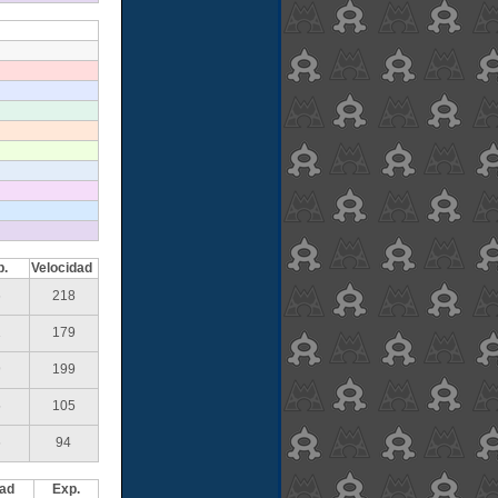
p.
Velocidad
6
218
1
179
9
199
5
105
6
94
dad
Exp.