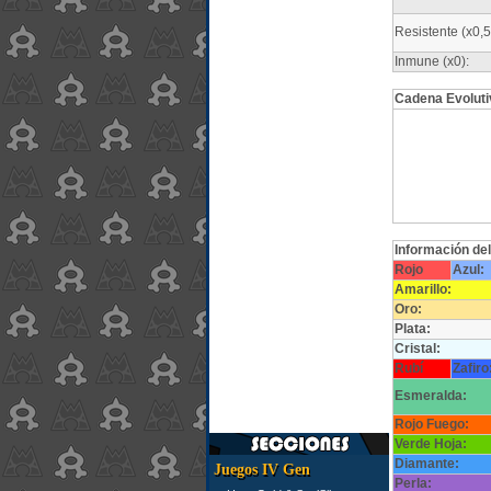
Resistente (x0,5
Inmune (x0):
Cadena Evoluti
Información de
Rojo
Azul:
Amarillo:
Oro:
Plata:
Cristal:
Rubí
Zafiro
Esmeralda:
Rojo Fuego:
Verde Hoja:
Diamante:
Juegos IV Gen
Perla: