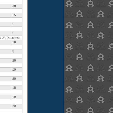
30
15
5
5
a, 2º: Descansa
10
5
20
10
20
15
10
20