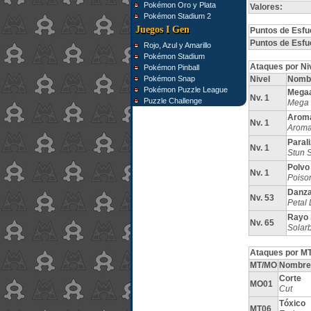
Pokémon Oro y Plata
Valores:
Pokémon Stadium 2
Juegos I Gen
Puntos de Esfu
Puntos de Esfu
Rojo, Azul y Amarillo
Pokémon Stadium
Ataques por Ni
Pokémon Pinball
Pokémon Snap
Nivel
Nomb
Pokémon Puzzle League
Megaa
Nv. 1
Puzzle Challenge
Mega 
Aroma
Nv. 1
Aroma
Paral
Nv. 1
Stun 
Polvo
Nv. 1
Poiso
Danza
Nv. 53
Petal
Rayo 
Nv. 65
Solar
Ataques por MT
MT/MO
Nombre
Corte
MO01
Cut
Tóxico
MT06