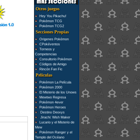
Otros juegos
Hey You Pikachu!
Pokémon TCG
Pokémon TCG2
Secciones Propias
Origenes Pokémon
CPokéventos
Torneos y
Competencias
Consultorio Pokémon
Códigos de Amigo
Rincón Fan Fic
Películas
Pokémon La Película
Pokémon 2000
El Misterio de los Unows
Mewtwo Regresa
Pokémon 4ever
Pokémon Heroes
Destino Deoxys
Jirachi: Wish Maker
Lucario y el Misterio de
Mew
Pokémon Ranger y el
Templo del Océano