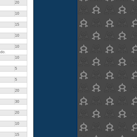
20
10
15
10
10
ado.
10
5
5
20
30
20
10
15