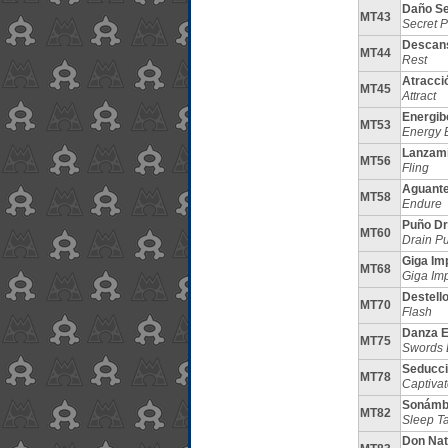
Daño Se
MT43
Secret 
Descan
MT44
Rest
Atracci
MT45
Attract
Energib
MT53
Energy B
Lanzami
MT56
Fling
Aguant
MT58
Endure
Puño Dr
MT60
Drain P
Giga Im
MT68
Giga Im
Destell
MT70
Flash
Danza 
MT75
Swords
Seducc
MT78
Captivat
Sonámb
MT82
Sleep Ta
Don Nat