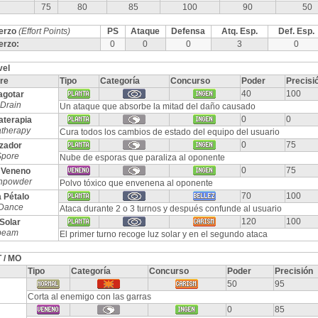
75
80
85
100
90
50
erzo
(Effort Points)
PS
Ataque
Defensa
Atq. Esp.
Def. Esp.
erzo:
0
0
0
3
0
vel
re
Tipo
Categoría
Concurso
Poder
Precisi
40
100
gotar
Drain
Un ataque que absorbe la mitad del daño causado
0
0
terapia
therapy
Cura todos los cambios de estado del equipo del usuario
0
75
izador
Spore
Nube de esporas que paraliza al oponente
0
75
 Veneno
npowder
Polvo tóxico que envenena al oponente
70
100
 Pétalo
 Dance
Ataca durante 2 o 3 turnos y después confunde al usuario
120
100
Solar
beam
El primer turno recoge luz solar y en el segundo ataca
 / MO
Tipo
Categoría
Concurso
Poder
Precisión
50
95
Corta al enemigo con las garras
0
85