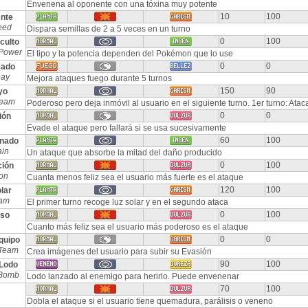
Envenena al oponente con una tóxina muy potente
10
100
nte
eed
Dispara semillas de 2 a 5 veces en un turno
0
100
culto
Power
El tipo y la potencia dependen del Pokémon que lo use
0
0
eado
Day
Mejora ataques fuego durante 5 turnos
150
90
yo
Beam
Poderoso pero deja inmóvil al usuario en el siguiente turno. 1er turno: Atac
0
0
ión
Evade el ataque pero fallará si se usa sucesivamente
60
100
nado
ain
Un ataque que absorbe la mitad del daño producido
0
100
ción
ion
Cuanta menos feliz sea el usuario más fuerte es el ataque
120
100
lar
eam
El primer turno recoge luz solar y en el segundo ataca
0
100
eso
Cuanto más feliz sea el usuario más poderoso es el ataque
0
0
quipo
Team
Crea imágenes del usuario para subir su Evasión
90
100
Lodo
 Bomb
Lodo lanzado al enemigo para herirlo. Puede envenenar
70
100
Dobla el ataque si el usuario tiene quemadura, parálisis o veneno