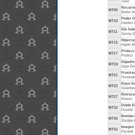
Toxic
Recurre
MT09
Bullet S
Poder O
MT10
Hidden 
Día Sol
MT11
Sunny 
Hiperra
MT15
Hyper 
Protecc
MT17
Protect
Gigadre
MT19
Giga Dr
Frustra
MT21
Frustrat
Rayo So
MT22
Solarb
Retroc
MT27
Return
Doble E
MT32
Double 
Bomba 
MT36
Sludge
Imagen
MT42
Facade