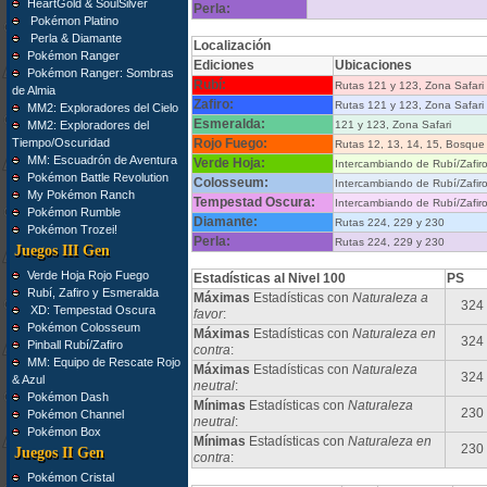
HeartGold & SoulSilver
Perla:
Pokémon Platino
Perla & Diamante
Localización
Pokémon Ranger
Ediciones
Ubicaciones
Pokémon Ranger: Sombras
Rubí:
Rutas 121 y 123, Zona Safari
de Almia
Zafiro:
Rutas 121 y 123, Zona Safari
MM2: Exploradores del Cielo
Esmeralda:
MM2: Exploradores del
121 y 123, Zona Safari
Tiempo/Oscuridad
Rojo Fuego:
Rutas 12, 13, 14, 15, Bosque 
MM: Escuadrón de Aventura
Verde Hoja:
Intercambiando de Rubí/Zafir
Pokémon Battle Revolution
Colosseum:
Intercambiando de Rubí/Zafir
My Pokémon Ranch
Tempestad Oscura:
Intercambiando de Rubí/Zafir
Pokémon Rumble
Diamante:
Rutas 224, 229 y 230
Pokémon Trozei!
Perla:
Rutas 224, 229 y 230
Juegos III Gen
Verde Hoja Rojo Fuego
Estadísticas al Nivel 100
PS
Rubí, Zafiro y Esmeralda
Máximas
Estadísticas con
Naturaleza a
324
XD: Tempestad Oscura
favor
:
Pokémon Colosseum
Máximas
Estadísticas con
Naturaleza en
324
Pinball Rubí/Zafiro
contra
:
MM: Equipo de Rescate Rojo
Máximas
Estadísticas con
Naturaleza
324
& Azul
neutral
:
Pokémon Dash
Mínimas
Estadísticas con
Naturaleza
230
Pokémon Channel
neutral
:
Pokémon Box
Mínimas
Estadísticas con
Naturaleza en
230
Juegos II Gen
contra
:
Pokémon Cristal