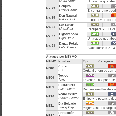
Mega Drain
Un ataque que abso
Conjuro
Nv. 29
Lucky Chant
El contrario no pued
Don Natural
Nv. 35
Natural Gift
El poder y el tipo 
Luz Lunar
Nv. 41
Moonlight
Recupera PS. La ca
Gigadrenado
Nv. 47
Giga Drain
Un ataque que absor
Danza Pétalo
Nv. 53
Petal Dance
Ataca durante 2 o 3
Ataques por MT / MO
MT/MO
Nombre
Tipo
Categoría
Corte
MO01
Cut
Corta al enemigo con l
Tóxico
MT06
Toxic
Envenena al oponente 
Recurrente
MT09
Bullet Seed
Dispara semillas de 2 a
Poder Oculto
MT10
Hidden Power
El tipo y la potencia 
Día Soleado
MT11
Sunny Day
Mejora ataques fuego d
Protección
MT17