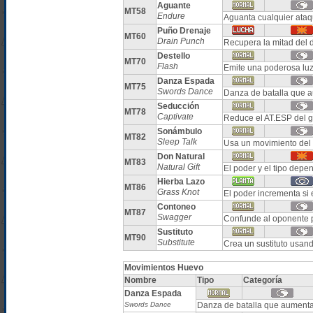
Aguante
MT58
Endure
Aguanta cualquier ata
Puño Drenaje
MT60
Drain Punch
Recupera la mitad del 
Destello
MT70
Flash
Emite una poderosa luz 
Danza Espada
MT75
Swords Dance
Danza de batalla que 
Seducción
MT78
Captivate
Reduce el AT.ESP del g
Sonámbulo
MT82
Sleep Talk
Usa un movimiento del 
Don Natural
MT83
Natural Gift
El poder y el tipo depe
Hierba Lazo
MT86
Grass Knot
El poder incrementa si
Contoneo
MT87
Swagger
Confunde al oponente
Sustituto
MT90
Substitute
Crea un sustituto usan
Movimientos Huevo
Nombre
Tipo
Categoría
Danza Espada
Swords Dance
Danza de batalla que aument