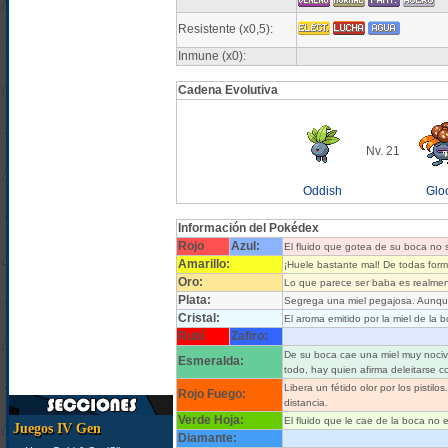
Resistente (x0,5):
Inmune (x0):
Cadena Evolutiva
Nv. 21
Oddish
Glo
Información del Pokédex
Rojo
Azul:
El fluido que gotea de su boca no 
Amarillo:
¡Huele bastante mal! De todas form
Oro:
Lo que parece ser baba es realment
Plata:
Segrega una miel pegajosa. Aunque
Cristal:
El aroma emitido por la miel de la 
Rubí
Zafiro:
De su boca cae una miel muy noci
Esmeralda:
todo, hay quien afirma deleitarse co
Libera un fétido olor por los pistil
Rojo Fuego:
distancia.
Verde Hoja:
El fluido que le cae de la boca no e
Juegos IV Gen
Diamante: