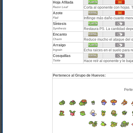
Hoja Afilada
Razor Leaf
Corta al oponente con hojas. T
Azote
Flail
Inflinge más daño cuanto meno
Síntesis
Synthesis
Restaura PS. La cantidad dep
Encanto
Charm
Reduce mucho el ataque del 
Arraigo
Ingrain
Echa raices en el suelo para 
Cosquillas
Tickle
Hace reír al oponente y le b
Pertenece al Grupo de Huevos:
Perte