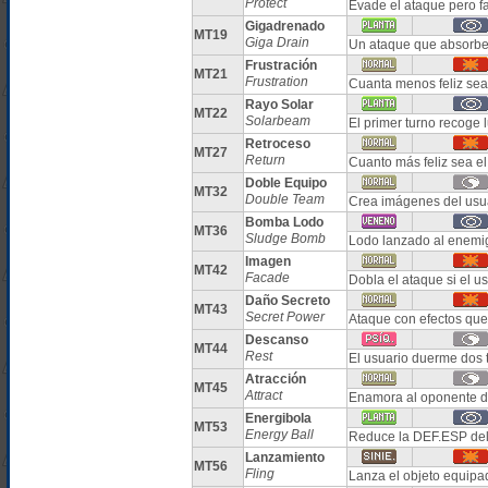
Protect
Evade el ataque pero fa
Gigadrenado
MT19
Giga Drain
Un ataque que absorbe 
Frustración
MT21
Frustration
Cuanta menos feliz sea 
Rayo Solar
MT22
Solarbeam
El primer turno recoge 
Retroceso
MT27
Return
Cuanto más feliz sea e
Doble Equipo
MT32
Double Team
Crea imágenes del usua
Bomba Lodo
MT36
Sludge Bomb
Lodo lanzado al enemig
Imagen
MT42
Facade
Dobla el ataque si el u
Daño Secreto
MT43
Secret Power
Ataque con efectos que
Descanso
MT44
Rest
El usuario duerme dos 
Atracción
MT45
Attract
Enamora al oponente d
Energibola
MT53
Energy Ball
Reduce la DEF.ESP del
Lanzamiento
MT56
Fling
Lanza el objeto equipa