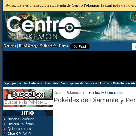
Aviso: Esta es una sección archivada de Centro Pokémon, la cual todavía no está
Noticias
|
Rubí Omega Zafiro Alfa
|
Foros
Agregar Centro Pokémon favoritos
|
Suscripción de Noticias
|
Hábla y Batalla con otr
Centro Pokémon »
Pokédex IV Generación
Pokédex de Diamante y Per
Noticias Pokémon
Historia Pokémon
Quienes somos
Chat CP
/ Wi-Fi