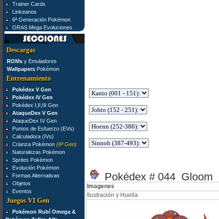
Trainer Cards
Linkeanos
6ª Generación Pokémon
ORAS Mega Evoluciones
Descargas
ROMs
y Emuladores
Wallpapers
Pokémon
Entrenamiento
Pokédex V Gen
Pokédex IV Gen
Pokédex I,II,III Gen
AtaqueDex V Gen
AtaqueDex IV Gen
Puntos de Esfuerzo (EVs)
Calculadora (IVs)
Crianza Pokémon
(6ª Gen)
Naturalezas Pokémon
Sprites Pokémon
Evolución Pokémon
Pokédex # 044 Gloom
Formas Alternativas
Objetos
Imagenes
Eventos
Ilustración y Huella
Juegos VI Gen
Pokémon Rubí Omega &