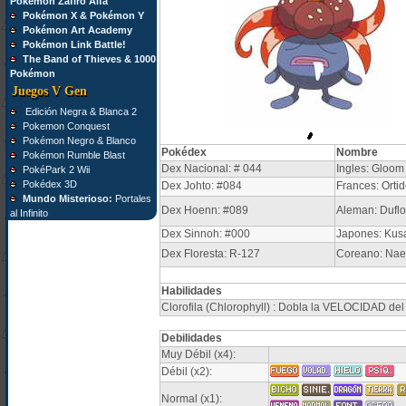
Pokémon Zafiro Alfa
Pokémon X & Pokémon Y
Pokémon Art Academy
Pokémon Link Battle!
The Band of Thieves & 1000
Pokémon
Juegos V Gen
Edición Negra & Blanca 2
Pokemon Conquest
Pokémon Negro & Blanco
Pokédex
Nombre
Pokémon Rumble Blast
Dex Nacional: # 044
Ingles: Gloom
PokéPark 2 Wii
Pokédex 3D
Dex Johto: #084
Frances: Ortid
Mundo Misterioso:
Portales
Dex Hoenn: #089
Aleman: Duflo
al Infinito
Dex Sinnoh: #000
Japones: Kus
Dex Floresta: R-127
Coreano: Na
Habilidades
Clorofila (Chlorophyll) : Dobla la VELOCIDAD del
Debilidades
Muy Débil (x4):
Débil (x2):
Normal (x1):