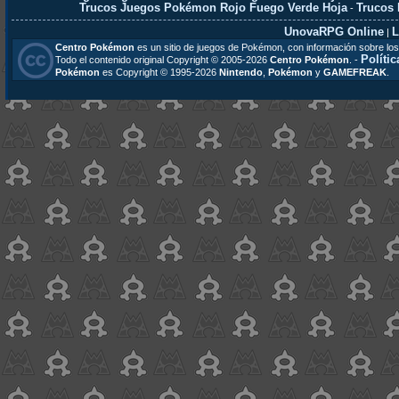
Trucos Juegos Pokémon Rojo Fuego Verde Hoja
Trucos
-
UnovaRPG Online
L
|
Centro Pokémon
es un sitio de juegos de Pokémon, con información sobre los
Polític
Todo el contenido original Copyright © 2005-2026
Centro Pokémon
. -
Pokémon
es Copyright © 1995-2026
Nintendo
,
Pokémon
y
GAMEFREAK
.