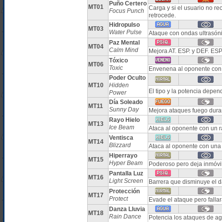
Puño Certero
MT01
Carga y si el usuario no r
Focus Punch
retrocede.
Hidropulso
MT03
Water Pulse
Ataque con ondas ultrasón
Paz Mental
MT04
Calm Mind
Mejora AT. ESP. y DEF. ESP.
Tóxico
MT06
Toxic
Envenena al oponente con 
Poder Oculto
MT10
Hidden
El tipo y la potencia depe
Power
Día Soleado
MT11
Sunny Day
Mejora ataques fuego duran
Rayo Hielo
MT13
Ice Beam
Ataca al oponente con un r
Ventisca
MT14
Blizzard
Ataca al oponente con una
Hiperrayo
MT15
Hyper Beam
Poderoso pero deja inmóvil 
Pantalla Luz
MT16
Light Screen
Barrera que disminuye el d
Protección
MT17
Protect
Evade el ataque pero falla
Danza Lluvia
MT18
Rain Dance
Potencia los ataques de ag