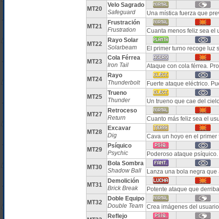
Velo Sagrado
MT20
Safeguard
Una mística fuerza que pre
Frustración
MT21
Frustration
Cuanta menos feliz sea el 
Rayo Solar
MT22
Solarbeam
El primer turno recoge luz 
Cola Férrea
MT23
Iron Tail
Ataque con cola férrea. Pr
Rayo
MT24
Thunderbolt
Fuerte ataque eléctrico. Pu
Trueno
MT25
Thunder
Un trueno que cae del ciel
Retroceso
MT27
Return
Cuanto más feliz sea el us
Excavar
MT28
Dig
Cava un hoyo en el primer 
Psíquico
MT29
Psychic
Poderoso ataque psíquico.
Bola Sombra
MT30
Shadow Ball
Lanza una bola negra que 
Demolición
MT31
Brick Break
Potente ataque que derri
Doble Equipo
MT32
Double Team
Crea imágenes del usuario
Reflejo