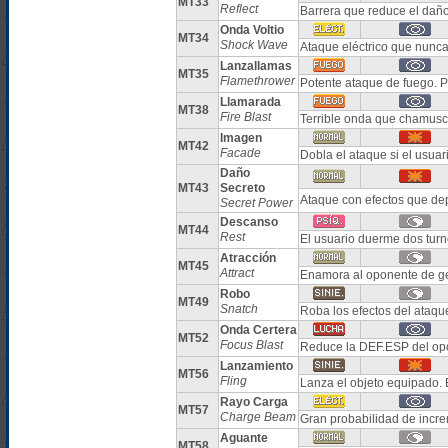
MT33
Reflect
Barrera que reduce el daño 
Onda Voltio
MT34
Shock Wave
Ataque eléctrico que nunca 
Lanzallamas
MT35
Flamethrower
Potente ataque de fuego.
Llamarada
MT38
Fire Blast
Terrible onda que chamus
Imagen
MT42
Facade
Dobla el ataque si el usua
Daño
MT43
Secreto
Ataque con efectos que dep
Secret Power
Descanso
MT44
Rest
El usuario duerme dos tur
Atracción
MT45
Attract
Enamora al oponente de g
Robo
MT49
Snatch
Roba los efectos del ataqu
Onda Certera
MT52
Focus Blast
Reduce la DEF.ESP del opo
Lanzamiento
MT56
Fling
Lanza el objeto equipado. 
Rayo Carga
MT57
Charge Beam
Gran probabilidad de incre
Aguante
MT58