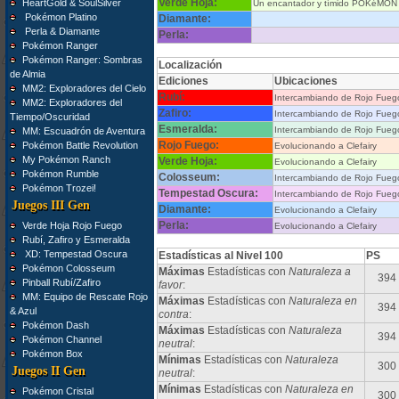
Verde Hoja:
HeartGold & SoulSilver
Un encantador y tímido POKéMON mu
Pokémon Platino
Diamante:
Perla & Diamante
Perla:
Pokémon Ranger
Pokémon Ranger: Sombras
Localización
de Almia
Ediciones
Ubicaciones
MM2: Exploradores del Cielo
Rubí:
Intercambiando de Rojo Fueg
MM2: Exploradores del
Zafiro:
Intercambiando de Rojo Fueg
Tiempo/Oscuridad
Esmeralda:
Intercambiando de Rojo Fueg
MM: Escuadrón de Aventura
Rojo Fuego:
Pokémon Battle Revolution
Evolucionando a Clefairy
My Pokémon Ranch
Verde Hoja:
Evolucionando a Clefairy
Pokémon Rumble
Colosseum:
Intercambiando de Rojo Fueg
Pokémon Trozei!
Tempestad Oscura:
Intercambiando de Rojo Fueg
Juegos III Gen
Diamante:
Evolucionando a Clefairy
Perla:
Verde Hoja Rojo Fuego
Evolucionando a Clefairy
Rubí, Zafiro y Esmeralda
XD: Tempestad Oscura
Estadísticas al Nivel 100
PS
Pokémon Colosseum
Máximas
Estadísticas con
Naturaleza a
394
Pinball Rubí/Zafiro
favor
:
MM: Equipo de Rescate Rojo
Máximas
Estadísticas con
Naturaleza en
394
& Azul
contra
:
Pokémon Dash
Máximas
Estadísticas con
Naturaleza
394
Pokémon Channel
neutral
:
Pokémon Box
Mínimas
Estadísticas con
Naturaleza
300
Juegos II Gen
neutral
:
Mínimas
Estadísticas con
Naturaleza en
Pokémon Cristal
300