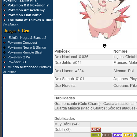
Pokémon Zafiro Alfa
Pokémon X & Pokémon Y
Pokémon Art Academy
Pokémon Link Battle!
The Band of Thieves & 1000
Pokémon
Juegos V Gen
Edición Negra & Blanca 2
Pokemon Conquest
Pokémon Negro & Blanco
Pokédex
Nombre
Pokémon Rumble Blast
Dex Nacional: # 036
Ingles: Clefab
PokéPark 2 Wii
Pokédex 3D
Dex Johto: #042
Frances: Melo
Mundo Misterioso:
Portales
Dex Hoenn: #234
Aleman: Pixi
al Infinito
Dex Sinnoh: #101
Japones: Pixy
Dex Floresta:
Coreano: P'iks
Habilidades
Gran encanto (Cute Charm) : Causa atracción al
Guarda Mágica (Magic Guard) : Sólo los ataques
Debilidades
Muy Débil (x4):
Débil (x2):