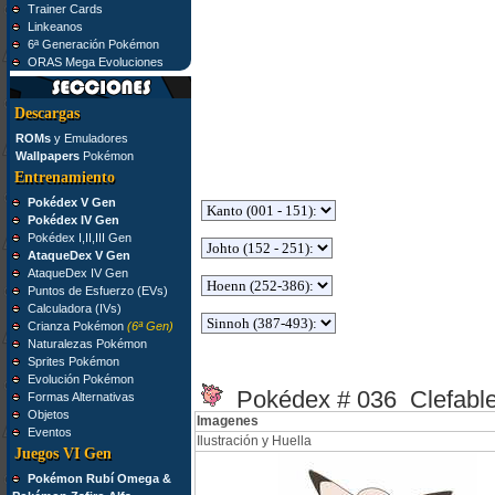
Trainer Cards
Linkeanos
6ª Generación Pokémon
ORAS Mega Evoluciones
Descargas
ROMs
y Emuladores
Wallpapers
Pokémon
Entrenamiento
Pokédex V Gen
Pokédex IV Gen
Pokédex I,II,III Gen
AtaqueDex V Gen
AtaqueDex IV Gen
Puntos de Esfuerzo (EVs)
Calculadora (IVs)
Crianza Pokémon
(6ª Gen)
Naturalezas Pokémon
Sprites Pokémon
Evolución Pokémon
Pokédex # 036 Clefabl
Formas Alternativas
Objetos
Imagenes
Eventos
Ilustración y Huella
Juegos VI Gen
Pokémon Rubí Omega &