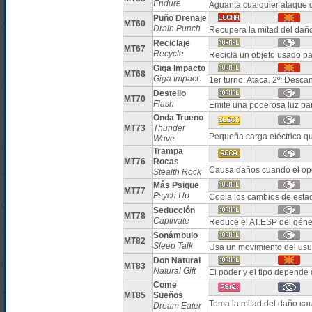
Endure
Aguanta cualquier ataque 
Puño Drenaje
MT60
Drain Punch
Recupera la mitad del dañ
Reciclaje
MT67
Recycle
Recicla un objeto usado par
Giga Impacto
MT68
Giga Impact
1er turno: Ataca. 2º: Desca
Destello
MT70
Flash
Emite una poderosa luz par
Onda Trueno
MT73
Thunder
Pequeña carga eléctrica qu
Wave
Trampa
MT76
Rocas
Causa daños cuando el o
Stealth Rock
Más Psique
MT77
Psych Up
Copia los cambios de estad
Seducción
MT78
Captivate
Reduce el AT.ESP del géne
Sonámbulo
MT82
Sleep Talk
Usa un movimiento del usua
Don Natural
MT83
Natural Gift
El poder y el tipo depende
Come
MT85
Sueños
Toma la mitad del daño ca
Dream Eater