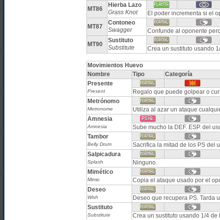
Hierba Lazo
MT86
Grass Knot
El poder incrementa si el 
Contoneo
MT87
Swagger
Confunde al oponente per
Sustituto
MT90
Substitute
Crea un sustituto usando 1
Movimientos Huevo
Nombre
Tipo
Categoría
Presente
Present
Regalo que puede golpear o cur
Metrónomo
Metronome
Utiliza al azar un ataque cualqui
Amnesia
Amnesia
Sube mucho la DEF. ESP. del us
Tambor
Belly Drum
Sacrifica la mitad de los PS del
Salpicadura
Splash
Ninguno.
Mimético
Mimic
Copia el ataque usado por el op
Deseo
Wish
Deseo que recupera PS. Tarda u
Sustituto
Substitute
Crea un sustituto usando 1/4 de