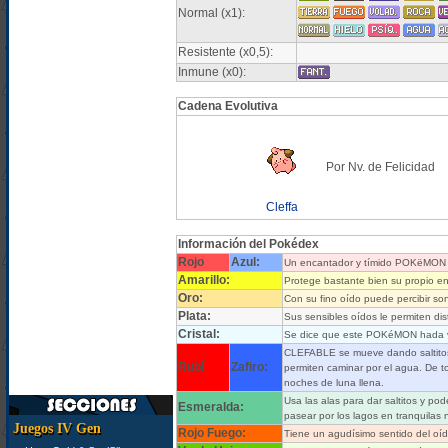
Normal (x1):
Resistente (x0,5):
Inmune (x0):
Cadena Evolutiva
Por Nv. de Felicidad
Cleffa
Información del Pokédex
Rojo
Azul:
Un encantador y tímido POKëMON mu
Amarillo:
Protege bastante bien su propio e
Oro:
Con su fino oído puede percibir son
Plata:
Sus sensibles oídos le permiten dist
Cristal:
Se dice que este POKéMON hada viv
CLEFABLE se mueve dando saltitos 
Rubí
Zafiro:
permiten caminar por el agua. De t
noches de luna llena.
Usa las alas para dar saltitos y po
Esmeralda:
pasear por los lagos en tranquilas 
Juegos IV Gen
Rojo Fuego:
Tiene un agudísimo sentido del oído