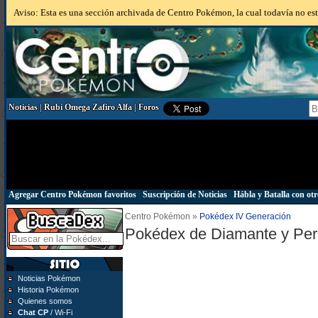
Aviso: Esta es una sección archivada de Centro Pokémon, la cual todavía no está
Noticias
|
Rubí Omega Zafiro Alfa
|
Foros
Agregar Centro Pokémon favoritos
|
Suscripción de Noticias
|
Hábla y Batalla con otr
Centro Pokémon »
Pokédex IV Generación
Pokédex de Diamante y Per
Noticias Pokémon
Historia Pokémon
Quienes somos
Chat CP
/ Wi-Fi