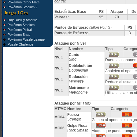
contra
:
Pokémon Oro y Plata
Pokémon Stadium 2
Estadísticas Base
PS
Ataque
De
Juegos I Gen
Valores:
95
70
Rojo, Azul y Amarillo
Pokémon Stadium
Puntos de Esfuerzo
(Effort Points)
PS
Pokémon Pinball
Puntos de Esfuerzo:
3
Pokémon Snap
Pokémon Puzzle League
Ataques por Nivel
Puzzle Challenge
Nivel
Nombre
Tipo
Categor
Canto
Nv. 1
Sing
Duerme al oponent
Doblebofetón
Nv. 1
Doubleslap
Abofetea al oponen
Reducción
Nv. 1
Minimize
Reduce al usuario
Metrónomo
Nv. 1
Metronome
Utiliza al azar un 
Ataques por MT / MO
MT/MO
Nombre
Tipo
Categoría
Fuerza
MO04
Strength
Golpea al oponente con gr
Golpe Roca
MO06
Rock Smash
Ataque que puede romper 