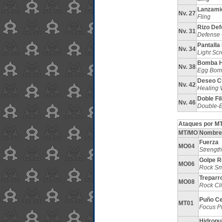
Lanzami
Nv. 27
Fling
Rizo De
Nv. 31
Defense 
Pantalla
Nv. 34
Light Sc
Bomba 
Nv. 38
Egg Bom
Deseo C
Nv. 42
Healing 
Doble Fil
Nv. 46
Double-
Ataques por MT
MT/MO
Nombre
Fuerza
MO04
Strength
Golpe R
MO06
Rock S
Treparr
MO08
Rock Cl
Puño Ce
MT01
Focus P
Hidropu