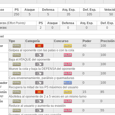
ase
PS
Ataque
Defensa
Atq. Esp.
Def. Esp.
Veloci
250
5
5
35
105
50
erzo
(Effort Points)
PS
Ataque
Defensa
Atq. Esp.
Def. Esp.
erzo:
2
0
0
0
0
vel
Tipo
Categoría
Concurso
Poder
Precisión
40
100
or
Golpea al oponente con las patas o con la cola
0
100
Baja el ATAQUE del oponente
0
100
Mueve la cola y baja la DEFENSA del oponente
0
100
Cura envenenamiento, parálisis y quemaduras
0
100
uador
d
Recupera la mitad de los PS máximos del usuario
15
85
fetón
ap
Abofetea al oponente de 2 a 5 veces en un mismo turno
0
0
ón
Reduce al usuario y aumenta su evasión
0
55