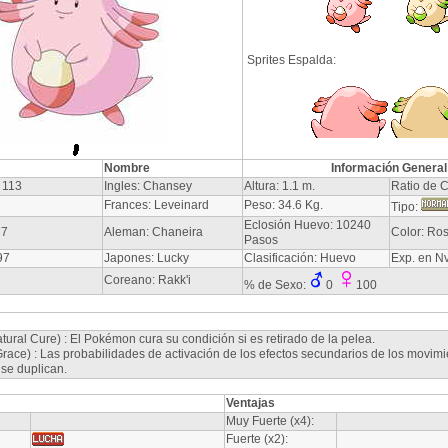
Sprites Espalda:
Nombre
Información General
 113
Ingles: Chansey
Altura: 1.1 m.
Ratio de C
7
Frances: Leveinard
Peso: 34.6 Kg.
Tipo:
Eclosión Huevo: 10240
77
Aleman: Chaneira
Color: Ro
Pasos
97
Japones: Lucky
Clasificación: Huevo
Exp. en N
Coreano: Rakk'i
% de Sexo:
0
100
tural Cure) : El Pokémon cura su condición si es retirado de la pelea.
ace) : Las probabilidades de activación de los efectos secundarios de los movimie
se duplican.
Ventajas
Muy Fuerte (x4):
Fuerte (x2):