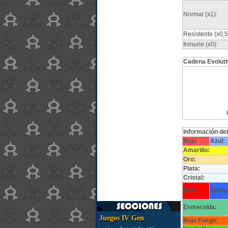
Normal (x1):
Resistente (x0,5
Inmune (x0):
Cadena Evoluti
Información de
Rojo
Azul:
Amarillo:
Oro:
Plata:
Cristal:
Rubí
Zafiro
Esmeralda:
Juegos IV Gen
Rojo Fuego: