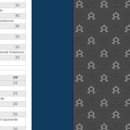
10
do.
40
 poderoso
30
10
10
guiente Pokémon
15
PP
15
15
nte
20
20
el oponente
20