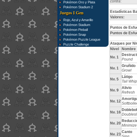
contra
:
Pokémon Oro y Plata
Pokémon Stadium 2
Estadísticas B
Juegos I Gen
Valores:
Rojo, Azul y Amarillo
Pokémon Stadium
Puntos de Esfu
Pokémon Pinball
Puntos de Esfu
Pokémon Snap
Pokémon Puzzle League
Ataques por Ni
Puzzle Challenge
Nivel
Nombre
Destruct
Nv. 1
Pound
Gruñido
Nv. 1
Growl
Látigo
Nv. 5
Tail Whip
Alivio
Nv. 9
Refresh
Amortig
Nv. 12
Softboile
Doblebo
Nv. 16
Doublesl
Reducci
Nv. 20
Minimize
Canto
Nv. 23
Sing