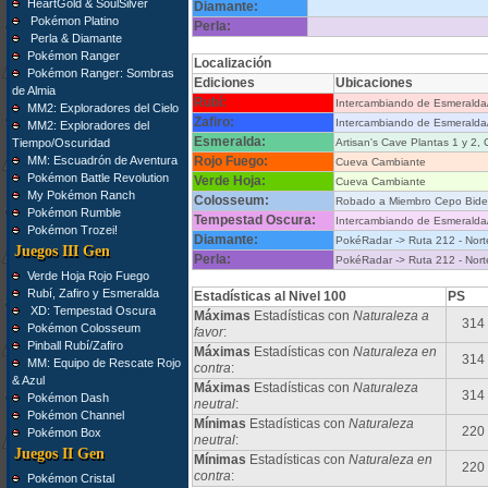
HeartGold & SoulSilver
Diamante:
Pokémon Platino
Perla:
Perla & Diamante
Pokémon Ranger
Localización
Pokémon Ranger: Sombras
Ediciones
Ubicaciones
de Almia
Rubí:
Intercambiando de Esmerald
MM2: Exploradores del Cielo
Zafiro:
Intercambiando de Esmerald
MM2: Exploradores del
Esmeralda:
Tiempo/Oscuridad
Artisan's Cave Plantas 1 y 2
MM: Escuadrón de Aventura
Rojo Fuego:
Cueva Cambiante
Pokémon Battle Revolution
Verde Hoja:
Cueva Cambiante
My Pokémon Ranch
Colosseum:
Robado a Miembro Cepo Bide
Pokémon Rumble
Tempestad Oscura:
Intercambiando de Esmerald
Pokémon Trozei!
Diamante:
PokéRadar -> Ruta 212 - Nort
Juegos III Gen
Perla:
PokéRadar -> Ruta 212 - Nort
Verde Hoja Rojo Fuego
Rubí, Zafiro y Esmeralda
Estadísticas al Nivel 100
PS
XD: Tempestad Oscura
Máximas
Estadísticas con
Naturaleza a
314
Pokémon Colosseum
favor
:
Pinball Rubí/Zafiro
Máximas
Estadísticas con
Naturaleza en
314
MM: Equipo de Rescate Rojo
contra
:
& Azul
Máximas
Estadísticas con
Naturaleza
314
Pokémon Dash
neutral
:
Pokémon Channel
Mínimas
Estadísticas con
Naturaleza
220
Pokémon Box
neutral
:
Juegos II Gen
Mínimas
Estadísticas con
Naturaleza en
220
contra
:
Pokémon Cristal