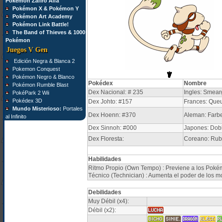
Pokémon Zafiro Alfa
Pokémon X & Pokémon Y
Pokémon Art Academy
Pokémon Link Battle!
The Band of Thieves & 1000
Pokémon
Juegos V Gen
Edición Negra & Blanca 2
Pokemon Conquest
Pokémon Negro & Blanco
Pokédex
Nombre
Pokémon Rumble Blast
Dex Nacional: # 235
Ingles: Smear
PokéPark 2 Wii
Pokédex 3D
Dex Johto: #157
Frances: Queu
Mundo Misterioso:
Portales
Dex Hoenn: #370
Aleman: Farb
al Infinito
Dex Sinnoh: #000
Japones: Dob
Dex Floresta:
Coreano: Ru
Habilidades
Ritmo Propio (Own Tempo) : Previene a los Pokém
Técnico (Technician) : Aumenta el poder de los 
Debilidades
Muy Débil (x4):
Débil (x2):