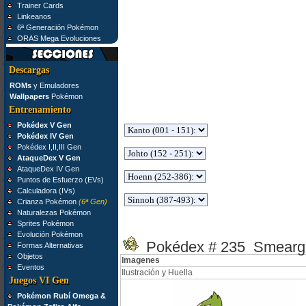
Trainer Cards
Linkeanos
6ª Generación Pokémon
ORAS Mega Evoluciones
Descargas
ROMs
y Emuladores
Wallpapers
Pokémon
Entrenamiento
Pokédex V Gen
Pokédex IV Gen
Pokédex I,II,III Gen
AtaqueDex V Gen
AtaqueDex IV Gen
Puntos de Esfuerzo (EVs)
Calculadora (IVs)
Crianza Pokémon
(6ª Gen)
Naturalezas Pokémon
Sprites Pokémon
Evolución Pokémon
Pokédex # 235 Smearg
Formas Alternativas
Objetos
Imagenes
Eventos
Ilustración y Huella
Juegos VI Gen
Pokémon Rubí Omega &