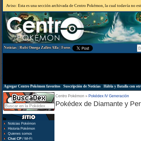
Aviso: Esta es una sección archivada de Centro Pokémon, la cual todavía no está
Noticias
|
Rubí Omega Zafiro Alfa
|
Foros
Agregar Centro Pokémon favoritos
|
Suscripción de Noticias
|
Hábla y Batalla con otr
Centro Pokémon »
Pokédex IV Generación
Pokédex de Diamante y Per
Noticias Pokémon
Historia Pokémon
Quienes somos
Chat CP
/ Wi-Fi