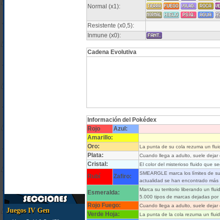
Normal (x1):
Resistente (x0,5):
Inmune (x0):
Cadena Evolutiva
Información del Pokédex
Rojo
Azul:
Amarillo:
Oro:
La punta de su cola rezuma un fluid
Plata:
Cuando llega a adulto, suele dejar
Cristal:
El color del misterioso fluido que
SMEARGLE marca los límites de su te
Rubí
Zafiro:
actualidad se han encontrado más 
Marca su territorio liberando un flu
Esmeralda:
5.000 tipos de marcas dejadas po
Rojo Fuego:
Cuando llega a adulto, suele dejar
Juegos IV Gen
Verde Hoja:
La punta de la cola rezuma un fluid