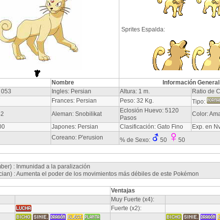
Sprites Espalda:
Nombre
Información General
 053
Ingles: Persian
Altura: 1 m.
Ratio de C
7
Frances: Persian
Peso: 32 Kg.
Tipo:
Eclosión Huevo: 5120
42
Aleman: Snobilikat
Color: Ama
Pasos
00
Japones: Persian
Clasificación: Gato Fino
Exp. en N
Coreano: P'erusion
% de Sexo:
50
50
mber) : Inmunidad a la paralización
cian) : Aumenta el poder de los movimientos más débiles de este Pokémon
Ventajas
Muy Fuerte (x4):
Fuerte (x2):