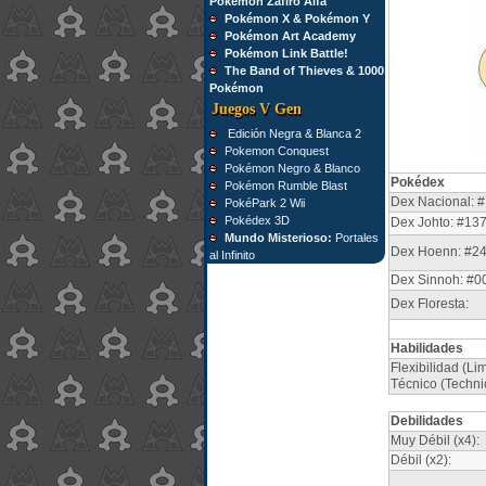
Pokémon Zafiro Alfa
Pokémon X & Pokémon Y
Pokémon Art Academy
Pokémon Link Battle!
The Band of Thieves & 1000
Pokémon
Juegos V Gen
Edición Negra & Blanca 2
Pokemon Conquest
Pokémon Negro & Blanco
Pokédex
Pokémon Rumble Blast
Dex Nacional: #
PokéPark 2 Wii
Pokédex 3D
Dex Johto: #13
Mundo Misterioso:
Portales
Dex Hoenn: #2
al Infinito
Dex Sinnoh: #0
Dex Floresta:
Habilidades
Flexibilidad (Li
Técnico (Techni
Debilidades
Muy Débil (x4):
Débil (x2):