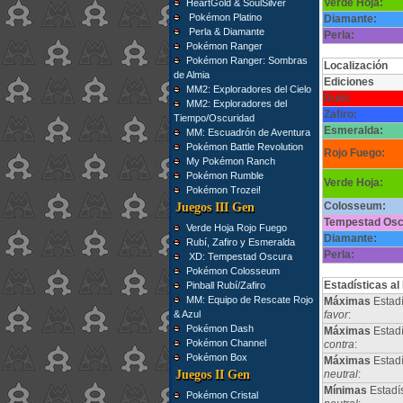
Verde Hoja:
HeartGold & SoulSilver
Pokémon Platino
Diamante:
Perla & Diamante
Perla:
Pokémon Ranger
Pokémon Ranger: Sombras
Localización
de Almia
Ediciones
MM2: Exploradores del Cielo
Rubí:
MM2: Exploradores del
Zafiro:
Tiempo/Oscuridad
Esmeralda:
MM: Escuadrón de Aventura
Pokémon Battle Revolution
Rojo Fuego:
My Pokémon Ranch
Pokémon Rumble
Verde Hoja:
Pokémon Trozei!
Colosseum:
Juegos III Gen
Tempestad Osc
Verde Hoja Rojo Fuego
Diamante:
Rubí, Zafiro y Esmeralda
Perla:
XD: Tempestad Oscura
Pokémon Colosseum
Estadísticas al
Pinball Rubí/Zafiro
MM: Equipo de Rescate Rojo
Máximas
Estadí
& Azul
favor
:
Pokémon Dash
Máximas
Estadí
Pokémon Channel
contra
:
Pokémon Box
Máximas
Estad
Juegos II Gen
neutral
:
Mínimas
Estadí
Pokémon Cristal