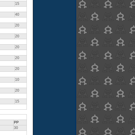
15
40
20
20
20
20
20
10
20
15
PP
30