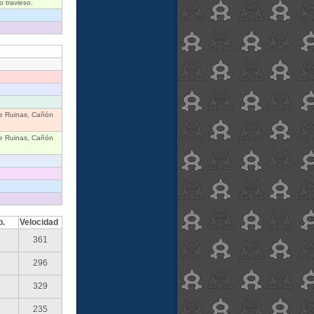
 travieso.
le Ruinas, Cañón
le Ruinas, Cañón
p.
Velocidad
1
361
6
296
9
329
5
235