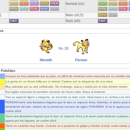
Normal (x1):
):
Malo (x0,5):
Nulo (x0):
va
Nv. 28
Meowth
Persian
l Pokédex
Aunque es muy admirado por su pelo, es difícil de entrenar como mascota por su voluble ma
¡La gema en su frente brilla por sí misma! Camina con la elegancia de una reina
Muy valorado por su aire sofisticado. Sin embargo, ataca y araña por el más mínimo motivo.
Sus ágiles músculos le permiten moverse sin hacer ruido. Ataca al instante.
Tras su aspecto ligero y elegante, se esconde su lado cruel. Hará trizas a su víctima a la mí
PERSIAN tiene seis llamativos bigotes que le dan un aspecto feroz. Además, le sirven para d
:
movimiento del aire, delator de la presencia cercana de algún POKéMON. Si se le agarra por 
vuelve dócil.
Tiene seis llamativos bigotes que le dan un aspecto feroz y le sirven para detectar cualquier
agarra por los bigotes, se vuelve dócil.
Tiene un carácter muy fuerte. Cuando va a propinar un golpe y morder al rival, suele estirar y 