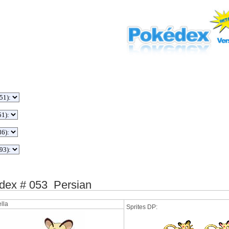
ex # 053 Persian
lla
Sprites DP: