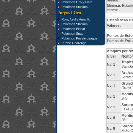
neutral
:
Pokémon Oro y Plata
Mínimas
Estadí
Pokémon Stadium 2
contra
:
Juegos I Gen
Rojo, Azul y Amarillo
Estadísticas B
Pokémon Stadium
Valores:
Pokémon Pinball
Pokémon Snap
Puntos de Esfu
Pokémon Puzzle League
Puntos de Esfu
Puzzle Challenge
Ataques por Ni
Nivel
Nombr
Trapic
Nv. 1
Switch
Araña
Nv. 1
Scratc
Gruñid
Nv. 1
Growl
Mordi
Nv. 1
Bite
Sorpr
Nv. 1
Fake O
Mordi
Nv. 6
Bite
Sorpr
Nv. 9
Fake O