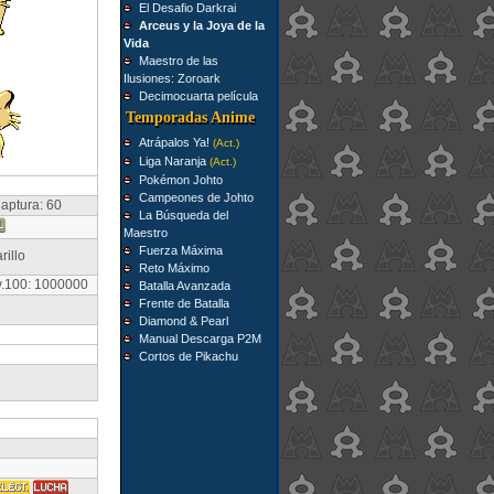
El Desafio Darkrai
Arceus y la Joya de la
Vida
Maestro de las
Ilusiones: Zoroark
Decimocuarta película
Temporadas Anime
Atrápalos Ya!
(Act.)
Liga Naranja
(Act.)
Pokémon Johto
Campeones de Johto
aptura: 60
La Búsqueda del
Maestro
Fuerza Máxima
rillo
Reto Máximo
v.100: 1000000
Batalla Avanzada
Frente de Batalla
Diamond & Pearl
Manual Descarga P2M
Cortos de Pikachu