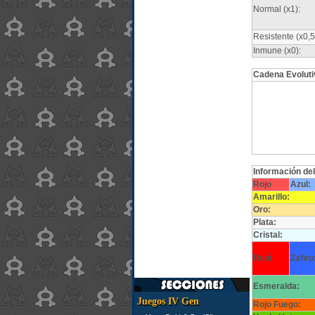
Normal (x1):
Resistente (x0,5
Inmune (x0):
Cadena Evoluti
Información de
Rojo
Azul:
Amarillo:
Oro:
Plata:
Cristal:
Rubí
Zafiro
Esmeralda:
Juegos IV Gen
Rojo Fuego: