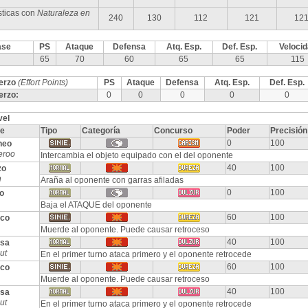
sticas con
Naturaleza en
240
130
112
121
12
ase
PS
Ataque
Defensa
Atq. Esp.
Def. Esp.
Veloci
65
70
60
65
65
115
erzo
(Effort Points)
PS
Ataque
Defensa
Atq. Esp.
Def. Esp.
erzo:
0
0
0
0
0
vel
e
Tipo
Categoría
Concurso
Poder
Precisión
0
100
heo
eroo
Intercambia el objeto equipado con el del oponente
40
100
zo
h
Araña al oponente con garras afiladas
0
100
o
Baja el ATAQUE del oponente
60
100
sco
Muerde al oponente. Puede causar retroceso
40
100
esa
ut
En el primer turno ataca primero y el oponente retrocede
60
100
sco
Muerde al oponente. Puede causar retroceso
40
100
esa
ut
En el primer turno ataca primero y el oponente retrocede