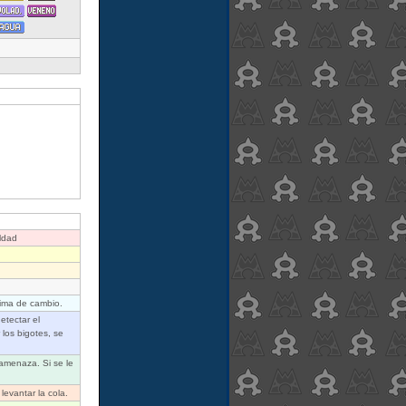
ldad
nima de cambio.
etectar el
los bigotes, se
 amenaza. Si se le
levantar la cola.