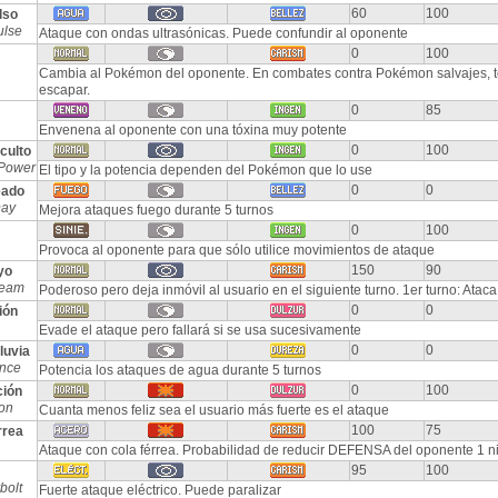
60
100
lso
ulse
Ataque con ondas ultrasónicas. Puede confundir al oponente
0
100
Cambia al Pokémon del oponente. En combates contra Pokémon salvajes, t
escapar.
0
85
Envenena al oponente con una tóxina muy potente
0
100
culto
Power
El tipo y la potencia dependen del Pokémon que lo use
0
0
eado
Day
Mejora ataques fuego durante 5 turnos
0
100
Provoca al oponente para que sólo utilice movimientos de ataque
150
90
yo
Beam
Poderoso pero deja inmóvil al usuario en el siguiente turno. 1er turno: Atac
0
0
ión
Evade el ataque pero fallará si se usa sucesivamente
0
0
luvia
nce
Potencia los ataques de agua durante 5 turnos
0
100
ción
ion
Cuanta menos feliz sea el usuario más fuerte es el ataque
100
75
rrea
Ataque con cola férrea. Probabilidad de reducir DEFENSA del oponente 1 ni
95
100
bolt
Fuerte ataque eléctrico. Puede paralizar