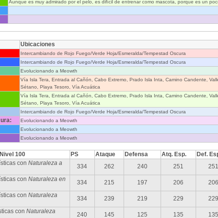
Aunque es muy admirado por el pelo, es difícil de entrenar como mascota, porque es un poco
Ubicaciones
Intercambiando de Rojo Fuego/Verde Hoja/Esmeralda/Tempestad Oscura
Intercambiando de Rojo Fuego/Verde Hoja/Esmeralda/Tempestad Oscura
Evolucionando a Meowth
Vía Isla Tera, Entrada al Cañón, Cabo Extremo, Prado Isla Inta, Camino Candente, Val
Sétano, Playa Tesoro, Vía Acuática
Vía Isla Tera, Entrada al Cañón, Cabo Extremo, Prado Isla Inta, Camino Candente, Val
Sétano, Playa Tesoro, Vía Acuática
Intercambiando de Rojo Fuego/Verde Hoja/Esmeralda/Tempestad Oscura
ura:
Evolucionando a Meowth
Evolucionando a Meowth
Evolucionando a Meowth
 Nivel 100
PS
Ataque
Defensa
Atq. Esp.
Def. Es
sticas con
Naturaleza a
334
262
240
251
25
sticas con
Naturaleza en
334
215
197
206
20
ísticas con
Naturaleza
334
239
219
229
22
sticas con
Naturaleza
240
145
125
135
13