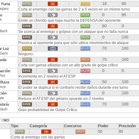
18
80
 Furia
wipes
Corta al enemigo con las garras de 2 a 5 veces en un mismo turno
0
85
do
h
Emite un chirrido que baja mucho la DEFENSA del oponente
60
0
ttack
Se acerca al enemigo y golpea con un ataque que no falla nunca
0
100
Provoca al oponente para que sólo utilice movimientos de ataque
70
100
e Luz
 Gem
Ninguno.
70
100
lada
Corta con garras afiladas con un alto grado de golpe crítico
0
0
ación
lot
Incrementa en 2 niveles el AT.ESP
50
100
 Baza
nce
El poder se duplica si el contrario recibe daños durante ese turno
0
100
ción
ate
Reduce el AT.ESP del género opuesto en 2 niveles
70
100
mbrío
Slash
Gran probabilidad de Golpe Crítico
 / MO
Tipo
Categoría
Concurso
Poder
Precisión
50
95
Corta al enemigo con las garras