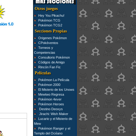
Otros juegos
Hey You Pikachu!
Pokémon TCG
Pokémon TCG2
Secciones Propias
Origenes Pokémon
CPokéventos
Torneos y
Competencias
Consultorio Pokémon
Códigos de Amigo
Rincón Fan Fic
Películas
Pokémon La Película
Pokémon 2000
El Misterio de los Unows
Mewtwo Regresa
Pokémon 4ever
Pokémon Heroes
Destino Deoxys
Jirachi: Wish Maker
Lucario y el Misterio de
Mew
Pokémon Ranger y el
Templo del Océano