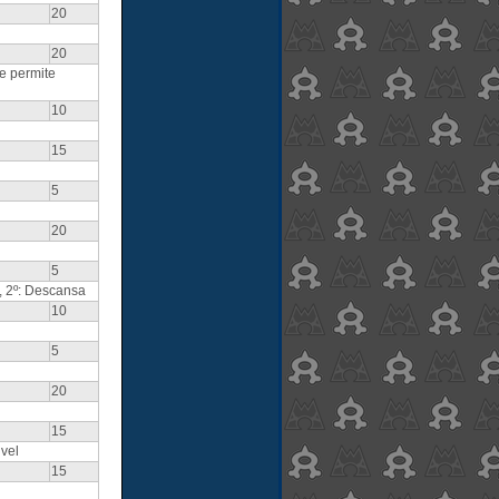
20
20
e permite
10
15
5
20
5
a, 2º: Descansa
10
5
20
15
vel
15