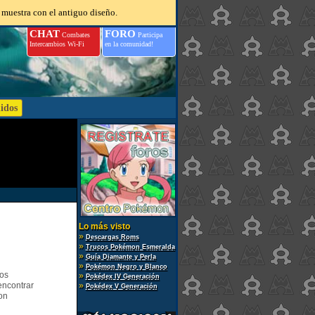
 muestra con el antiguo diseño.
CHAT
FORO
Combates
Participa
Intercambios Wi-Fi
en la comunidad!
Lo más visto
»
Descargas Roms
»
Trucos Pokémon Esmeralda
»
Guía Diamante y Perla
»
Pokémon Negro y Blanco
gos
»
Pokédex IV Generación
encontrar
»
Pokédex V Generación
on