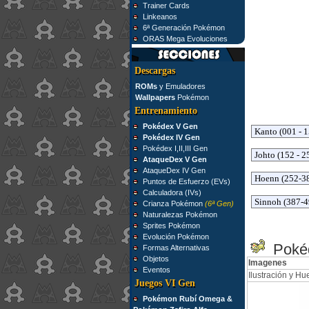
Trainer Cards
Linkeanos
6ª Generación Pokémon
ORAS Mega Evoluciones
Descargas
ROMs
y Emuladores
Wallpapers
Pokémon
Entrenamiento
Pokédex V Gen
Pokédex IV Gen
Pokédex I,II,III Gen
AtaqueDex V Gen
AtaqueDex IV Gen
Puntos de Esfuerzo (EVs)
Calculadora (IVs)
Crianza Pokémon
(6ª Gen)
Naturalezas Pokémon
Sprites Pokémon
Evolución Pokémon
Pokéd
Formas Alternativas
Objetos
Imagenes
Eventos
Ilustración y Hue
Juegos VI Gen
Pokémon Rubí Omega &