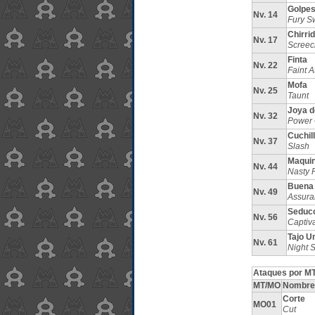
Golpes
Nv. 14
Fury S
Chirri
Nv. 17
Screec
Finta
Nv. 22
Faint A
Mofa
Nv. 25
Taunt
Joya d
Nv. 32
Power
Cuchil
Nv. 37
Slash
Maquin
Nv. 44
Nasty P
Buena
Nv. 49
Assura
Seduc
Nv. 56
Captiv
Tajo U
Nv. 61
Night 
Ataques por MT
MT/MO
Nombre
Corte
MO01
Cut