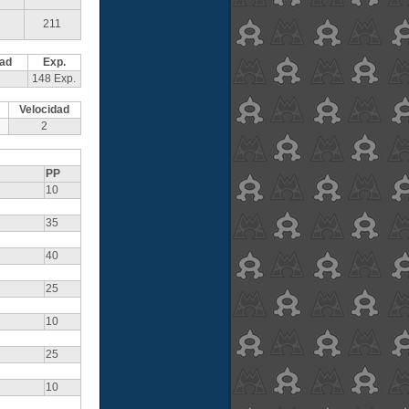
1
211
dad
Exp.
148 Exp.
Velocidad
2
PP
10
35
40
25
10
25
10