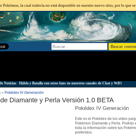
o Pokémon, la cual todavía no está disponible en nuestro nuevo sitio, por lo que se
de Noticias
|
Hábla y Batalla con otros fans en nuestros canales de Chat y WiFi
n »
Pokédex IV Generación
de Diamante y Perla Versión 1.0 BETA
Pokédex IV Generación
Este es el Pokédex de los video jue
Pokémon Diamante y Perla. Podrás 
toda la información sobre tus Pokém
preferidos.