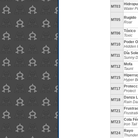
Hidropu
MT03
Water P
Rugido
MT05
Roar
Tóxico
MT06
Toxic
Poder O
MT10
Hidden 
Día Sol
MT11
Sunny 
Mofa
MT12
Taunt
Hiperra
MT15
Hyper 
Protecc
MT17
Protect
Danza L
MT18
Rain Da
Frustra
MT21
Frustrat
Cola Fé
MT23
Iron Tail
Rayo
MT24
Thunder