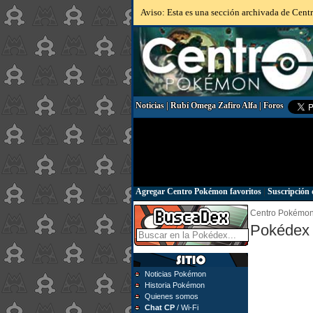
Aviso: Esta es una sección archivada de Centr
Noticias
|
Rubí Omega Zafiro Alfa
|
Foros
Agregar Centro Pokémon favoritos
|
Suscripción 
Centro Pokémo
Pokédex 
Noticias Pokémon
Historia Pokémon
Quienes somos
Chat CP
/ Wi-Fi