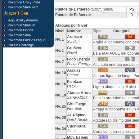
Pokémon Oro y Plata
Pokémon Stadium 2
Puntos de Esfuerzo
(Effort Points)
PS
Juegos I Gen
Puntos de Esfuerzo:
0
Rojo, Azul y Amarillo
Pokémon Stadium
Ataques por Nivel
Pokémon Pinball
Nivel
Nombre
Tipo
Categoría
Pokémon Snap
Arañazo
Nv. 1
Pokémon Puzzle League
Scratch
Araña al oponente con garr
Puzzle Challenge
Gruñido
Nv. 1
Growl
Baja el ATAQUE del opone
Foco Energía
Nv. 7
Focus Energy
Acumula energía para subir 
Ascuas
Nv. 10
Ember
Ataque ligero de fuego. P
Picotazo
Nv. 16
Peck
Ligero ataque con el pico
Ataque Arena
Nv. 19
Sand-Attack
Baja la precisión del enem
Giro Fuego
Nv. 25
Fire Spin
Atrapa al oponente en un r
At. Rápido
Nv. 28
Quick Attack
Ataque rapidísimo que sie
Cuchillada
Nv. 34
Slash
Corta con garras afiladas c
Mov. Espejo