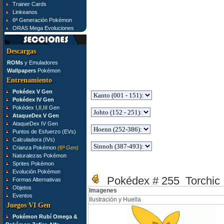
Trainer Cards
Linkeanos
6ª Generación Pokémon
ORAS Mega Evoluciones
Descargas
ROMs
y Emuladores
Wallpapers
Pokémon
Entrenamiento
Pokédex V Gen
Pokédex IV Gen
Pokédex I,II,III Gen
AtaqueDex V Gen
AtaqueDex IV Gen
Puntos de Esfuerzo (EVs)
Calculadora (IVs)
Crianza Pokémon
(6ª Gen)
Naturalezas Pokémon
Sprites Pokémon
Evolución Pokémon
Pokédex # 255 Torchic
Formas Alternativas
Objetos
Imagenes
Eventos
Ilustración y Huella
Juegos VI Gen
Pokémon Rubí Omega &