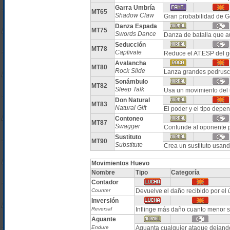
Garra Umbría
MT65
Shadow Claw
Gran probabilidad de Go
Danza Espada
MT75
Swords Dance
Danza de batalla que 
Seducción
MT78
Captivate
Reduce el AT.ESP del g
Avalancha
MT80
Rock Slide
Lanza grandes pedrusc
Sonámbulo
MT82
Sleep Talk
Usa un movimiento del u
Don Natural
MT83
Natural Gift
El poder y el tipo depe
Contoneo
MT87
Swagger
Confunde al oponente 
Sustituto
MT90
Substitute
Crea un sustituto usan
Movimientos Huevo
Nombre
Tipo
Categoría
Contador
Counter
Devuelve el daño recibido por el ú
Inversión
Reversal
Inflinge más daño cuanto menor s
Aguante
Endure
Aguanta cualquier ataque dejand