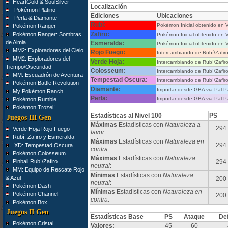
HeartGold & SoulSilver
Localización
Pokémon Platino
Ediciones
Ubicaciones
Perla & Diamante
Rubí:
Pokémon Inicial obtenido en V
Pokémon Ranger
Zafiro:
Pokémon Ranger: Sombras
Pokémon Inicial obtenido en V
de Almia
Esmeralda:
Pokémon Inicial obtenido en V
MM2: Exploradores del Cielo
Rojo Fuego:
Intercambiando de Rubí/Zafir
MM2: Exploradores del
Verde Hoja:
Intercambiando de Rubí/Zafir
Tiempo/Oscuridad
Colosseum:
Intercambiando de Rubí/Zafir
MM: Escuadrón de Aventura
Tempestad Oscura:
Intercambiando de Rubí/Zafir
Pokémon Battle Revolution
Diamante:
Importar desde GBA via Pal P
My Pokémon Ranch
Perla:
Importar desde GBA via Pal P
Pokémon Rumble
Pokémon Trozei!
Estadísticas al Nivel 100
PS
Juegos III Gen
Máximas
Estadísticas con
Naturaleza a
294
Verde Hoja Rojo Fuego
favor
:
Rubí, Zafiro y Esmeralda
Máximas
Estadísticas con
Naturaleza en
294
XD: Tempestad Oscura
contra
:
Pokémon Colosseum
Máximas
Estadísticas con
Naturaleza
Pinball Rubí/Zafiro
294
neutral
:
MM: Equipo de Rescate Rojo
Mínimas
Estadísticas con
Naturaleza
& Azul
200
neutral
:
Pokémon Dash
Mínimas
Estadísticas con
Naturaleza en
Pokémon Channel
200
contra
:
Pokémon Box
Juegos II Gen
Estadísticas Base
PS
Ataque
De
Pokémon Cristal
Valores:
45
60