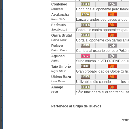
Contoneo
Swagger
Confunde al oponente pero tamb
Avalancha
Rock Slide
Lanza grandes pedruscos al opo
Estímulo
Smellingsalt
Poderoso contra oponentees para
Garra Brutal
Crush Claw
Corta al oponente con garras afi
Relevo
Baton Pass
Cambia al usuario por otro Poké
Agilidad
Agility
Sube mucho la VELOCIDAD del u
Tajo Umbrío
Night Slash
Gran probabilidad de Golpe Crític
Última Baza
Last Resort
Utilizable sólo cuando todos los 
Amago
Feint
Sólo funcionará si el contrari
Pertenece al Grupo de Huevos:
Pert