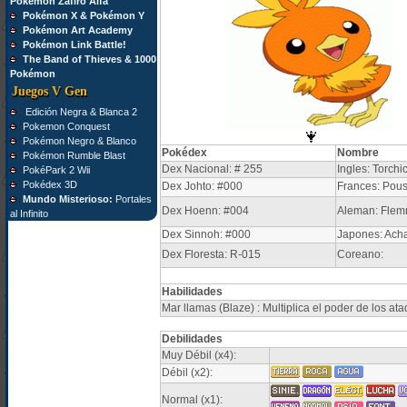
Pokémon Zafiro Alfa
Pokémon X & Pokémon Y
Pokémon Art Academy
Pokémon Link Battle!
The Band of Thieves & 1000
Pokémon
Juegos V Gen
Edición Negra & Blanca 2
Pokemon Conquest
Pokémon Negro & Blanco
Pokédex
Nombre
Pokémon Rumble Blast
Dex Nacional: # 255
Ingles: Torchi
PokéPark 2 Wii
Pokédex 3D
Dex Johto: #000
Frances: Pous
Mundo Misterioso:
Portales
Dex Hoenn: #004
Aleman: Flem
al Infinito
Dex Sinnoh: #000
Japones: Ac
Dex Floresta: R-015
Coreano:
Habilidades
Mar llamas (Blaze) : Multiplica el poder de los ata
Debilidades
Muy Débil (x4):
Débil (x2):
Normal (x1):