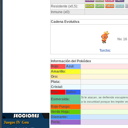
Resistente (x0,5):
Inmune (x0):
Cadena Evolutiva
Nv. 16
Torchic
Información del Pokédex
Rojo
Azul:
Amarillo:
Oro:
Plata:
Cristal:
Rubí
Zafiro:
Si le atacan, se defiende escupie
Esmeralda:
a la oscuridad porque les impide ve
Rojo Fuego:
Verde Hoja:
Diamante:
Perla:
Juegos IV Gen