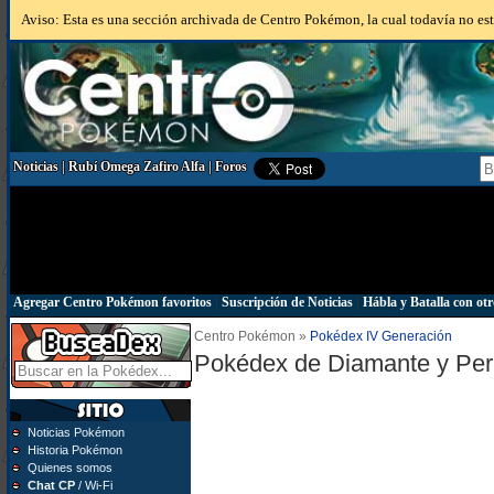
Aviso: Esta es una sección archivada de Centro Pokémon, la cual todavía no está
Noticias
|
Rubí Omega Zafiro Alfa
|
Foros
Agregar Centro Pokémon favoritos
|
Suscripción de Noticias
|
Hábla y Batalla con otr
Centro Pokémon »
Pokédex IV Generación
Pokédex de Diamante y Per
Noticias Pokémon
Historia Pokémon
Quienes somos
Chat CP
/ Wi-Fi