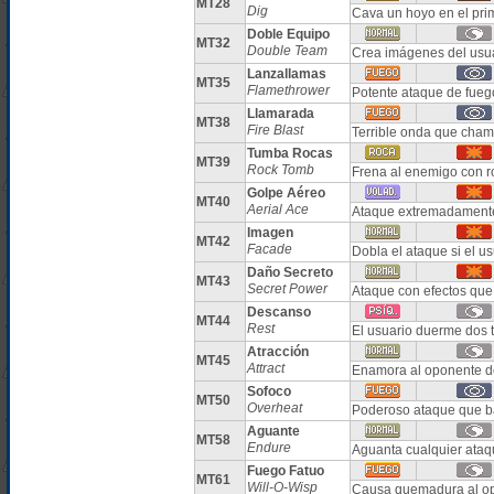
MT28
Dig
Cava un hoyo en el prim
Doble Equipo
MT32
Double Team
Crea imágenes del usua
Lanzallamas
MT35
Flamethrower
Potente ataque de fue
Llamarada
MT38
Fire Blast
Terrible onda que cha
Tumba Rocas
MT39
Rock Tomb
Frena al enemigo con 
Golpe Aéreo
MT40
Aerial Ace
Ataque extremadamente 
Imagen
MT42
Facade
Dobla el ataque si el u
Daño Secreto
MT43
Secret Power
Ataque con efectos que
Descanso
MT44
Rest
El usuario duerme dos 
Atracción
MT45
Attract
Enamora al oponente d
Sofoco
MT50
Overheat
Poderoso ataque que ba
Aguante
MT58
Endure
Aguanta cualquier ata
Fuego Fatuo
MT61
Will-O-Wisp
Causa quemadura al o