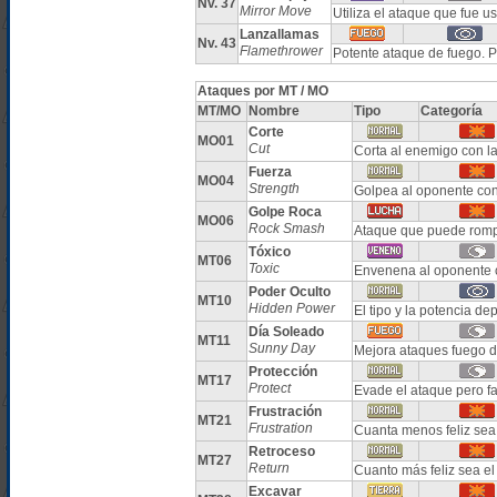
Nv. 37
Mirror Move
Utiliza el ataque que fue u
Lanzallamas
Nv. 43
Flamethrower
Potente ataque de fuego.
Ataques por MT / MO
MT/MO
Nombre
Tipo
Categoría
Corte
MO01
Cut
Corta al enemigo con la
Fuerza
MO04
Strength
Golpea al oponente con
Golpe Roca
MO06
Rock Smash
Ataque que puede romp
Tóxico
MT06
Toxic
Envenena al oponente 
Poder Oculto
MT10
Hidden Power
El tipo y la potencia 
Día Soleado
MT11
Sunny Day
Mejora ataques fuego d
Protección
MT17
Protect
Evade el ataque pero fa
Frustración
MT21
Frustration
Cuanta menos feliz sea 
Retroceso
MT27
Return
Cuanto más feliz sea e
Excavar