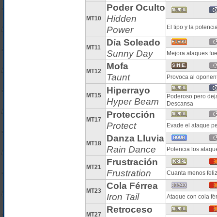
Poder Oculto
Hidden
MT10
El tipo y la poten
Power
Día Soleado
MT11
Sunny Day
Mejora ataques fue
Mofa
MT12
Taunt
Provoca al oponent
Hiperrayo
MT15
Poderoso pero deja 
Hyper Beam
Descansa
Protección
MT17
Protect
Evade el ataque pe
Danza Lluvia
MT18
Rain Dance
Potencia los ataqu
Frustración
MT21
Frustration
Cuanta menos feliz
Cola Férrea
MT23
Iron Tail
Ataque con cola fé
Retroceso
MT27