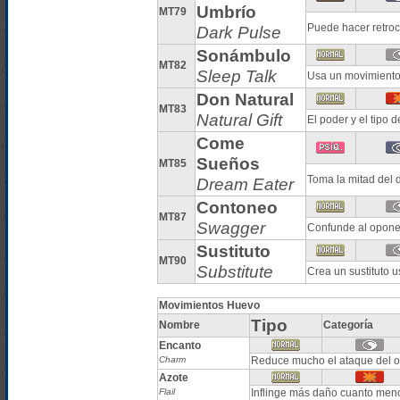
Umbrío
MT79
Puede hacer retroc
Dark Pulse
Sonámbulo
MT82
Sleep Talk
Usa un movimiento 
Don Natural
MT83
Natural Gift
El poder y el tipo
Come
Sueños
MT85
Toma la mitad del
Dream Eater
Contoneo
MT87
Swagger
Confunde al opon
Sustituto
MT90
Substitute
Crea un sustituto 
Movimientos Huevo
Tipo
Nombre
Categoría
Encanto
Charm
Reduce mucho el ataque del 
Azote
Flail
Inflinge más daño cuanto meno