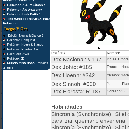
Pokémon Zafiro Alfa
Pokémon X & Pokémon Y
Pokémon Art Academy
Pokémon Link Battle!
The Band of Thieves & 1000
Pokémon
Juegos V Gen
Edición Negra & Blanca 2
Pokemon Conquest
Pokémon Negro & Blanco
Pokémon Rumble Blast
Pokédex
Nombre
PokéPark 2 Wii
Dex Nacional: # 197
Pokédex 3D
Ingles: Umbr
Mundo Misterioso:
Portales
Dex Johto: #185
Frances: Nocta
al Infinito
Dex Hoenn: #342
Aleman: Nach
Dex Sinnoh: #000
Japones: Blac
Dex Floresta: R-187
Coreano: Bull
Habilidades
Sincronía (Synchronize) : Si e
paralizar, quemar o envenenar r
Sincronía (Synchronize) : Si e