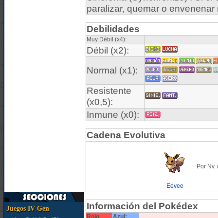
paralizar, quemar o envenenar r
Debilidades
Muy Débil (x4):
Débil (x2):
Normal (x1):
Resistente
(x0,5):
Inmune (x0):
Cadena Evolutiva
Por Nv.
Eevee
Información del Pokédex
Juegos IV Gen
Rojo
Azul: