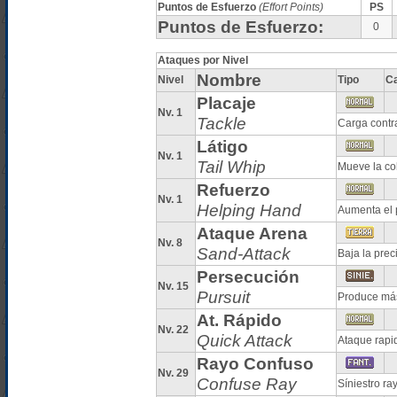
Puntos de Esfuerzo
(Effort Points)
PS
Puntos de Esfuerzo:
0
Ataques por Nivel
Nombre
Nivel
Tipo
Ca
Placaje
Nv. 1
Tackle
Carga contr
Látigo
Nv. 1
Tail Whip
Mueve la co
Refuerzo
Nv. 1
Helping Hand
Aumenta el 
Ataque Arena
Nv. 8
Sand-Attack
Baja la prec
Persecución
Nv. 15
Pursuit
Produce más
At. Rápido
Nv. 22
Quick Attack
Ataque rapi
Rayo Confuso
Nv. 29
Confuse Ray
Síniestro r