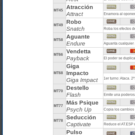
Atracción
MT45
Attract
Enamora al oponen
Robo
MT49
Snatch
Roba los efectos d
Aguante
MT58
Endure
Aguanta cualquier
Vendetta
MT66
Payback
El poder se duplica
Giga
Impacto
MT68
1er turno: Ataca. 2
Giga Impact
Destello
MT70
Flash
Emite una poderosa
Más Psique
MT77
Psych Up
Copia los cambios 
Seducción
MT78
Captivate
Reduce el AT.ESP d
Pulso