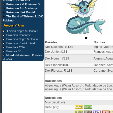
Pokémon Zafiro Alfa
Pokémon X & Pokémon Y
Pokémon Art Academy
Pokémon Link Battle!
The Band of Thieves & 1000
Pokémon
Juegos V Gen
Edición Negra & Blanca 2
Pokemon Conquest
Pokémon Negro & Blanco
Pokédex
Nombre
Pokémon Rumble Blast
Dex Nacional: # 134
Ingles: Vapor
PokéPark 2 Wii
Pokédex 3D
Dex Johto: #181
Frances: Aqua
Mundo Misterioso:
Portales
Dex Hoenn: #289
Aleman: Aqua
al Infinito
Dex Sinnoh: #000
Japones: Sho
Dex Floresta: R-183
Coreano: Sya
Habilidades
Absor. Agua (Water Absorb) : Todo ataque de tipo
Absor. Agua (Water Absorb) : Todo ataque de tipo
Debilidades
Muy Débil (x4):
Débil (x2):