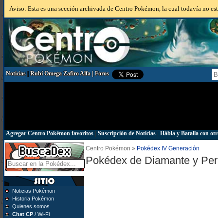
Aviso: Esta es una sección archivada de Centro Pokémon, la cual todavía no está
Noticias
|
Rubí Omega Zafiro Alfa
|
Foros
Agregar Centro Pokémon favoritos
|
Suscripción de Noticias
|
Hábla y Batalla con otr
Centro Pokémon »
Pokédex IV Generación
Pokédex de Diamante y Per
Noticias Pokémon
Historia Pokémon
Quienes somos
Chat CP
/ Wi-Fi