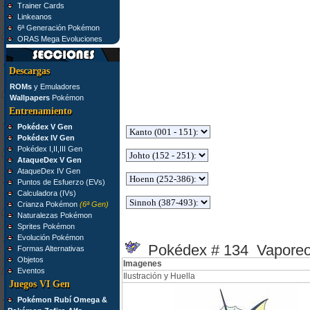
Trainer Cards
Linkeanos
6ª Generación Pokémon
ORAS Mega Evoluciones
Descargas
ROMs
y Emuladores
Wallpapers
Pokémon
Entrenamiento
Pokédex V Gen
Pokédex IV Gen
Pokédex I,II,III Gen
AtaqueDex V Gen
AtaqueDex IV Gen
Puntos de Esfuerzo (EVs)
Calculadora (IVs)
Crianza Pokémon
(6ª Gen)
Naturalezas Pokémon
Sprites Pokémon
Evolución Pokémon
Pokédex # 134 Vapore
Formas Alternativas
Objetos
Imagenes
Eventos
Ilustración y Huella
Juegos VI Gen
Pokémon Rubí Omega &