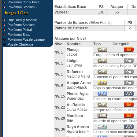
Pokémon Oro y Plata
Estadísticas Base
PS
Ataque
De
Pokémon Stadium 2
Valores:
130
65
Juegos I Gen
Rojo, Azul y Amarillo
Puntos de Esfuerzo
(Effort Points)
PS
Pokémon Stadium
Puntos de Esfuerzo:
2
Pokémon Pinball
Pokémon Snap
Ataques por Nivel
Pokémon Puzzle League
Nivel
Nombre
Tipo
Categoría
Puzzle Challenge
Placaje
Nv. 1
Tackle
Carga contra el oponente 
Látigo
Nv. 1
Tail Whip
Mueve la cola y baja la 
Refuerzo
Nv. 1
Helping Hand
Aumenta el poder del com
Ataque Arena
Nv. 8
Sand-Attack
Baja la precisión del ene
Pistola Agua
Nv. 15
Water Gun
Escupe un chorro de agua
At. Rápido
Nv. 22
Quick Attack
Ataque rapidísimo que si
Mordisco
Nv. 29
Bite
Muerde al oponente. Pued
Rayo Aurora
Nv. 36
Aurora Beam
Lanza un rayo multicolor 