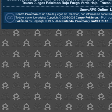
Trucos Juegos Pokémon Rojo Fuego Verde Hoja
Trucos
-
UnovaRPG Online
L
|
Centro Pokémon
es un sitio de juegos de Pokémon, con información sobre los
Polític
Todo el contenido original Copyright © 2005-2026
Centro Pokémon
. -
Pokémon
es Copyright © 1995-2026
Nintendo
,
Pokémon
y
GAMEFREAK
.