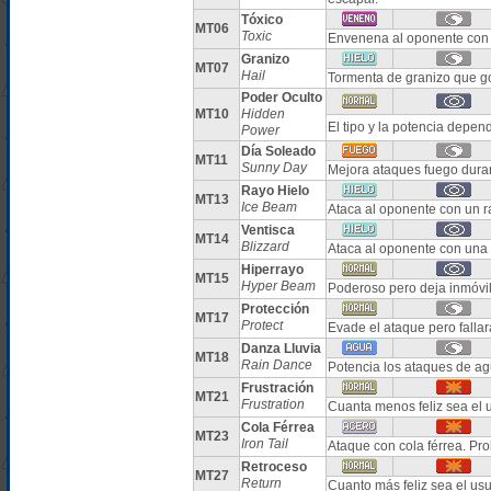
Tóxico
MT06
Toxic
Envenena al oponente con 
Granizo
MT07
Hail
Tormenta de granizo que g
Poder Oculto
MT10
Hidden
El tipo y la potencia depe
Power
Día Soleado
MT11
Sunny Day
Mejora ataques fuego duran
Rayo Hielo
MT13
Ice Beam
Ataca al oponente con un r
Ventisca
MT14
Blizzard
Ataca al oponente con una 
Hiperrayo
MT15
Hyper Beam
Poderoso pero deja inmóvil 
Protección
MT17
Protect
Evade el ataque pero falla
Danza Lluvia
MT18
Rain Dance
Potencia los ataques de ag
Frustración
MT21
Frustration
Cuanta menos feliz sea el u
Cola Férrea
MT23
Iron Tail
Ataque con cola férrea. Pr
Retroceso
MT27
Return
Cuanto más feliz sea el us