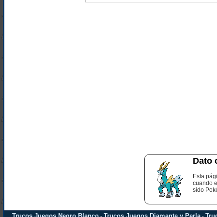
Dato 
Esta pág
cuando e
sido Pok
Trucos Juegos Negro Blanco
Trucos Juegos Diamante y Perla
Tru
-
-