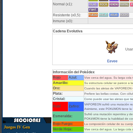
Normal (x1):
Resistente (x0,5):
Inmune (x0):
Cadena Evolutiva
Usan
Eevee
Información del Pokédex
Rojo
Azul:
Vive cerca del agua. Su larga cola
Amarillo:
Su estructura celular se parece a l
Oro:
Cuando las aletas de VAPOREON vibr
Plata:
Prefiere las bellas costas. Con cél
Cristal:
Como puede usar las aletas que tie
VAPOREON sufrió una mutación repen
Rubí
Zafiro:
Asimismo, este POKéMON tiene la ha
Sufrió una mutación repentina y des
Esmeralda:
POKéMON tiene la habilidad de con
Rojo Fuego:
La composición celular de su cuerpo
Juegos IV Gen
Verde Hoja:
Vive cerca del agua. La larga cola 