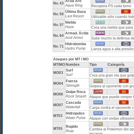
Acua Aro
Nv. 43
Aqua Ring
Recupera PS cada turno
Última Baza
Nv. 50
Last Resort
Utilizable sólo cuando to
Niebla
Nv. 57
Haze
Crea una niebla que para 
Armad. Ácida
Nv. 64
Acid Armor
Sube mucho la defensa de
Hidrobomba
Nv. 71
Hydro Pump
Lanza agua a alta presión
Ataques por MT / MO
MT/MO
Nombre
Tipo
Categoría
Surf
MO03
Surf
Crea una gran ola que gol
Fuerza
MO04
Strength
Golpea al oponente con gr
Golpe Roca
MO06
Rock Smash
Ataque que puede romper h
Cascada
MO07
Waterfall
Carga contra el oponente c
Hidropulso
MT03
Water Pulse
Ataque con ondas ultrasóni
Rugido
MT05
Cambia al Pokémon del opo
Roar
escapar.