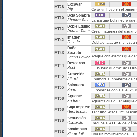
Excavar
MT28
Dig
Cava un hoyo en el primer 
Bola Sombra
MT30
Shadow Ball
Lanza una bola negra que 
Doble Equipo
MT32
Double Team
Crea imágenes del usuario 
Imagen
MT42
Facade
Dobla el ataque si el usuar
Daño
MT43
Secreto
Ataque con efectos que dep
Secret Power
Descanso
MT44
Rest
El usuario duerme dos turn
Atracción
MT45
Attract
Enamora al oponente de ge
Salmuera
MT55
Brine
El poder se dobla si el PS de
Aguante
MT58
Endure
Aguanta cualquier ataque 
Giga Impacto
MT68
Giga Impact
1er turno: Ataca. 2º: Desca
Seducción
MT78
Captivate
Reduce el AT.ESP del géner
Sonámbulo
MT82
Sleep Talk
Usa un movimiento del usua