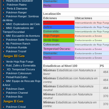
HeartGold & SoulSilver
Diamante:
Pokémon Platino
Perla:
Perla & Diamante
Pokémon Ranger
Localización
Pokémon Ranger: Sombras
Ediciones
Ubicaciones
de Almia
Rubí:
Intercambiando de Rojo Fueg
MM2: Exploradores del Cielo
Zafiro:
Intercambiando de Rojo Fueg
MM2: Exploradores del
Esmeralda:
Intercambiando de Rojo Fueg
Tiempo/Oscuridad
Rojo Fuego:
MM: Escuadrón de Aventura
Evolucionando a Eevee
Pokémon Battle Revolution
Verde Hoja:
Evolucionando a Eevee
My Pokémon Ranch
Colosseum:
Intercambiando de Rojo Fueg
Pokémon Rumble
Tempestad Oscura:
Evolucionando a Eevee
Pokémon Trozei!
Diamante:
Evolucionando a Eevee
Juegos III Gen
Perla:
Evolucionando a Eevee
Verde Hoja Rojo Fuego
Rubí, Zafiro y Esmeralda
Estadísticas al Nivel 100
PS
XD: Tempestad Oscura
Máximas
Estadísticas con
Naturaleza a
464
Pokémon Colosseum
favor
:
Pinball Rubí/Zafiro
Máximas
Estadísticas con
Naturaleza en
464
MM: Equipo de Rescate Rojo
contra
:
& Azul
Máximas
Estadísticas con
Naturaleza
464
Pokémon Dash
neutral
:
Pokémon Channel
Mínimas
Estadísticas con
Naturaleza
370
Pokémon Box
neutral
:
Juegos II Gen
Mínimas
Estadísticas con
Naturaleza en
370
contra
:
Pokémon Cristal