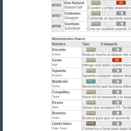
Don Natural
MT83
Natural Gift
El poder y el tipo depende
Contoneo
MT87
Swagger
Confunde al oponente per
Sustituto
MT90
Substitute
Crea un sustituto usando 1
Movimientos Huevo
Nombre
Tipo
Categoría
Encanto
Charm
Reduce mucho el ataque del 
Azote
Flail
Inflinge más daño cuanto meno
Aguante
Endure
Aguanta cualquier ataque dej
Maldición
Curse
Movimiento que funciona difer
Cosquillas
Tickle
Hace reír al oponente y le b
Deseo
Wish
Deseo que recupera PS. Tarda
Bostezo
Yawn
Bosteza para que el oponente 
Llanto falso
Fake Tears
Comienza a llorar para bajar l