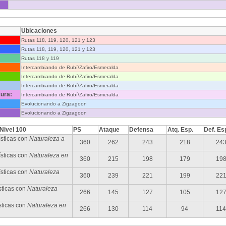
Ubicaciones
Rutas 118, 119, 120, 121 y 123
Rutas 118, 119, 120, 121 y 123
Rutas 118 y 119
Intercambiando de Rubí/Zafiro/Esmeralda
Intercambiando de Rubí/Zafiro/Esmeralda
Intercambiando de Rubí/Zafiro/Esmeralda
ura:
Intercambiando de Rubí/Zafiro/Esmeralda
Evolucionando a Zigzagoon
Evolucionando a Zigzagoon
 Nivel 100
PS
Ataque
Defensa
Atq. Esp.
Def. Es
sticas con
Naturaleza a
360
262
243
218
24
sticas con
Naturaleza en
360
215
198
179
19
ísticas con
Naturaleza
360
239
221
199
22
sticas con
Naturaleza
266
145
127
105
12
sticas con
Naturaleza en
266
130
114
94
114