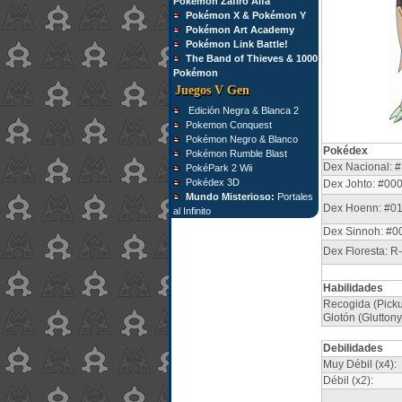
Pokémon Zafiro Alfa
Pokémon X & Pokémon Y
Pokémon Art Academy
Pokémon Link Battle!
The Band of Thieves & 1000
Pokémon
Juegos V Gen
Edición Negra & Blanca 2
Pokemon Conquest
Pokémon Negro & Blanco
Pokédex
Pokémon Rumble Blast
Dex Nacional: #
PokéPark 2 Wii
Pokédex 3D
Dex Johto: #00
Mundo Misterioso:
Portales
Dex Hoenn: #0
al Infinito
Dex Sinnoh: #0
Dex Floresta: R
Habilidades
Recogida (Picku
Glotón (Glutton
Debilidades
Muy Débil (x4):
Débil (x2):