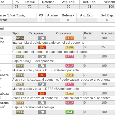
ase
PS
Ataque
Defensa
Atq. Esp.
Def. Esp.
Veloci
78
70
61
50
61
100
erzo
(Effort Points)
PS
Ataque
Defensa
Atq. Esp.
Def. Esp.
erzo:
0
0
0
0
0
vel
e
Tipo
Categoría
Concurso
Poder
Precisió
0
100
eo
roo
Intercambia el objeto equipado con el del oponente
35
95
Carga contra el oponente placando con todo el cuerpo
0
100
Baja el ATAQUE del oponente
0
100
p
Mueve la cola y baja la DEFENSA del oponente
70
100
Cabeza
t
Ataca con la cabeza al oponente. Puede causar retroceso al oponente
0
100
p
Mueve la cola y baja la DEFENSA del oponente
70
100
Cabeza
t
Ataca con la cabeza al oponente. Puede causar retroceso al oponente
0
100
 Arena
tack
Baja la precisión del enemigo
0
100
o