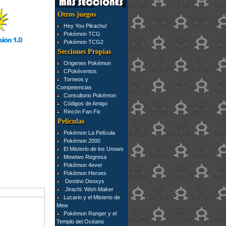
Otros juegos
Hey You Pikachu!
Pokémon TCG
Pokémon TCG2
Secciones Propias
Origenes Pokémon
CPokéventos
Torneos y
Competencias
Consultorio Pokémon
Códigos de Amigo
Rincón Fan Fic
Películas
Pokémon La Película
Pokémon 2000
El Misterio de los Unows
Mewtwo Regresa
Pokémon 4ever
Pokémon Heroes
Destino Deoxys
Jirachi: Wish Maker
Lucario y el Misterio de
Mew
Pokémon Ranger y el
Templo del Océano