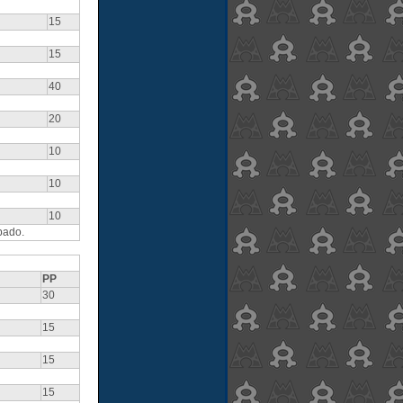
15
15
40
20
10
10
10
pado.
PP
30
15
15
15