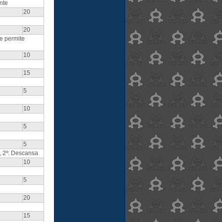
nte
20
20
e permite
10
15
5
10
5
5
a, 2º: Descansa
10
5
20
15