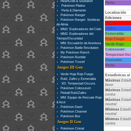
HeartGold & SoulSilver
Perla:
Pokémon Platino
Perla & Diamante
Localización
Pokémon Ranger
Ediciones
Pokémon Ranger: Sombras
Rubí:
de Almia
Zafiro:
MM2: Exploradores del Cielo
Esmeralda:
MM2: Exploradores del
Tiempo/Oscuridad
Rojo Fuego:
MM: Escuadrón de Aventura
Verde Hoja:
Pokémon Battle Revolution
Colosseum:
My Pokémon Ranch
Tempestad Osc
Pokémon Rumble
Diamante:
Pokémon Trozei!
Perla:
Juegos III Gen
Verde Hoja Rojo Fuego
Estadísticas al
Rubí, Zafiro y Esmeralda
Máximas
Estadí
XD: Tempestad Oscura
favor
:
Pokémon Colosseum
Máximas
Estadí
Pinball Rubí/Zafiro
contra
:
MM: Equipo de Rescate Rojo
Máximas
Estad
& Azul
neutral
:
Pokémon Dash
Mínimas
Estadí
Pokémon Channel
neutral
:
Pokémon Box
Mínimas
Estadí
Juegos II Gen
contra
:
Pokémon Cristal