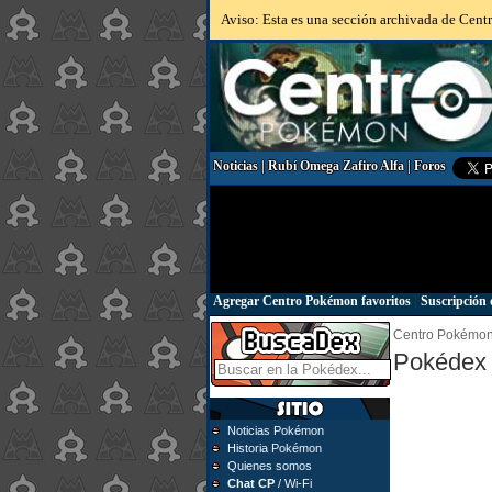
Aviso: Esta es una sección archivada de Centr
Noticias
|
Rubí Omega Zafiro Alfa
|
Foros
Agregar Centro Pokémon favoritos
|
Suscripción 
Centro Pokémo
Pokédex 
Noticias Pokémon
Historia Pokémon
Quienes somos
Chat CP
/ Wi-Fi