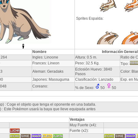
Sprites Espalda:
Nombre
Información General
 264
Ingles: Linoone
Altura: 0.5 m.
Ratio de C
0
Frances: Lineon
Peso: 32.5 Kg.
Tipo:
Eclosión Huevo: 3840
13
Aleman: Geradaks
Color: Bla
Pasos
00
Japones: Massuguma
Clasificación: Lanzado
Exp. en N
-048
Coreano:
% de Sexo:
50
50
p) : Coge el objeto que tenga el oponente en una batalla.
y) : Este Pokémon usará la baya que lleve equipada antes
Ventajas
Muy Fuerte (x4):
Fuerte (x2):