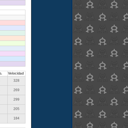
p.
Velocidad
3
328
8
269
1
299
7
205
184