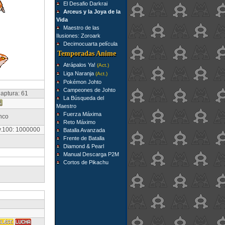
El Desafio Darkrai
Arceus y la Joya de la
Vida
Maestro de las
Ilusiones: Zoroark
Decimocuarta película
Temporadas Anime
Atrápalos Ya!
(Act.)
Liga Naranja
(Act.)
Pokémon Johto
Campeones de Johto
aptura: 61
La Búsqueda del
Maestro
Fuerza Máxima
nco
Reto Máximo
v.100: 1000000
Batalla Avanzada
Frente de Batalla
Diamond & Pearl
Manual Descarga P2M
Cortos de Pikachu