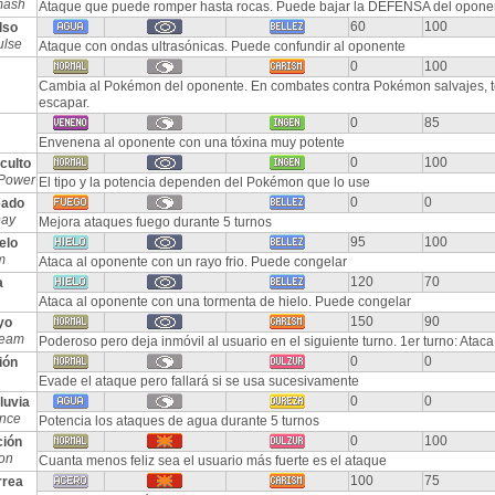
mash
Ataque que puede romper hasta rocas. Puede bajar la DEFENSA del opone
60
100
lso
ulse
Ataque con ondas ultrasónicas. Puede confundir al oponente
0
100
Cambia al Pokémon del oponente. En combates contra Pokémon salvajes, t
escapar.
0
85
Envenena al oponente con una tóxina muy potente
0
100
culto
Power
El tipo y la potencia dependen del Pokémon que lo use
0
0
eado
Day
Mejora ataques fuego durante 5 turnos
95
100
elo
m
Ataca al oponente con un rayo frio. Puede congelar
120
70
a
Ataca al oponente con una tormenta de hielo. Puede congelar
150
90
yo
Beam
Poderoso pero deja inmóvil al usuario en el siguiente turno. 1er turno: Atac
0
0
ión
Evade el ataque pero fallará si se usa sucesivamente
0
0
luvia
nce
Potencia los ataques de agua durante 5 turnos
0
100
ción
ion
Cuanta menos feliz sea el usuario más fuerte es el ataque
100
75
rrea