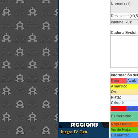
Normal (x1):
Resistente (x0,5
Inmune (x0):
Cadena Evoluti
Información de
Rojo
Azul:
Amarillo:
Oro:
Plata:
Cristal:
Rubí
Zafiro
Esmeralda:
Rojo Fuego:
Verde Hoja:
Juegos IV Gen
Diamante: