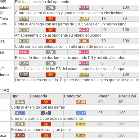
euth
Elimina la evasión del oponente
0
100
eolodo
rt
Cubre con tierra al usuario y gana resistencia contra electricidad
18
80
Furia
ipes
Corta al enemigo con las garras de 2 a 5 veces en un mismo turno
40
100
Amablemente pide al oponente su objeto equipado
70
100
ada
Corta con garras afiladas con un alto grado de golpe crítico
0
0
so
El usuario duerme dos turnos recuperando PS y estado alterados
0
0
rum
Sacrifica la mitad de los PS del usuario para maximizar su Ataque
0
100
iento
Lanza el objeto equipado. El poder depende del objeto que se lleve equi
 / MO
Tipo
Categoría
Concurso
Poder
Precisión
50
95
Corta al enemigo con las garras
95
100
Crea una gran ola que golpea al oponente
80
100
Golpea al oponente con gran poder
20
100
oca