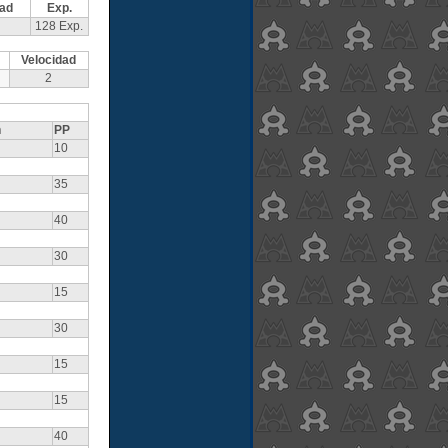
dad
Exp.
128 Exp.
Velocidad
2
n
PP
10
35
40
30
15
30
15
15
40