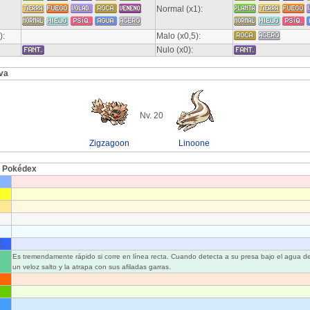
Normal (x1):
):
Malo (x0,5):
Nulo (x0):
va
Nv. 20
Zigzagoon
Linoone
l Pokédex
:
Es tremendamente rápido si corre en línea recta. Cuando detecta a su presa bajo el agua d
un veloz salto y la atrapa con sus afiladas garras.