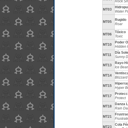
Rock S
Hidropu
MT03
Water P
Rugido
MT05
Roar
Tóxico
MT06
Toxic
Poder O
MT10
Hidden 
Día Sol
MT11
Sunny 
Rayo Hi
MT13
Ice Bea
Ventisc
MT14
Blizzard
Hiperra
MT15
Hyper 
Protecc
MT17
Protect
Danza L
MT18
Rain Da
Frustra
MT21
Frustrat
Cola Fé
MT23