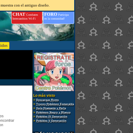
 muestra con el antiguo diseño.
CHAT
FORO
Combates
Participa
Intercambios Wi-Fi
en la comunidad!
Lo más visto
»
Descargas Roms
»
Trucos Pokémon Esmeralda
»
Guía Diamante y Perla
»
Pokémon Negro y Blanco
gos
»
Pokédex IV Generación
encontrar
»
Pokédex V Generación
on