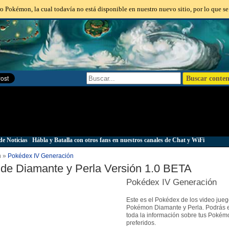
o Pokémon, la cual todavía no está disponible en nuestro nuevo sitio, por lo que se
de Noticias
|
Hábla y Batalla con otros fans en nuestros canales de Chat y WiFi
n »
Pokédex IV Generación
de Diamante y Perla Versión 1.0 BETA
Pokédex IV Generación
Este es el Pokédex de los video jue
Pokémon Diamante y Perla. Podrás 
toda la información sobre tus Pokém
preferidos.