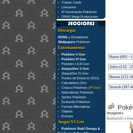
Trainer Cards
Linkeanos
6ª Generación Pokémon
ORAS Mega Evoluciones
Descargas
ROMs
y Emuladores
Wallpapers
Pokémon
Entrenamiento
Pokédex V Gen
Pokédex IV Gen
Pokédex I,II,III Gen
AtaqueDex V Gen
AtaqueDex IV Gen
Puntos de Esfuerzo (EVs)
Calculadora (IVs)
Crianza Pokémon
(6ª Gen)
Naturalezas Pokémon
Sprites Pokémon
Evolución Pokémon
Pokéd
Formas Alternativas
Objetos
Imagenes
Eventos
Ilustración y Hue
Juegos VI Gen
Pokémon Rubí Omega &