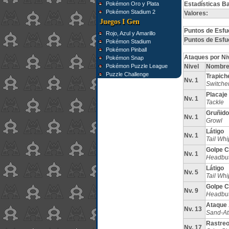
Pokémon Oro y Plata
Estadísticas B
Pokémon Stadium 2
Valores:
Juegos I Gen
Puntos de Esfu
Rojo, Azul y Amarillo
Puntos de Esfu
Pokémon Stadium
Pokémon Pinball
Ataques por Ni
Pokémon Snap
Pokémon Puzzle League
Nivel
Nombr
Puzzle Challenge
Trapich
Nv. 1
Switche
Placaje
Nv. 1
Tackle
Gruñido
Nv. 1
Growl
Látigo
Nv. 1
Tail Whi
Golpe 
Nv. 1
Headbut
Látigo
Nv. 5
Tail Whi
Golpe 
Nv. 9
Headbut
Ataque
Nv. 13
Sand-At
Rastre
Nv. 17