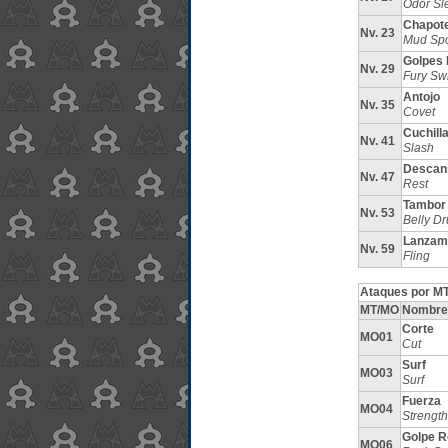
Odor Sl
Chapot
Nv. 23
Mud Spo
Golpes 
Nv. 29
Fury Sw
Antojo
Nv. 35
Covet
Cuchill
Nv. 41
Slash
Descan
Nv. 47
Rest
Tambor
Nv. 53
Belly D
Lanzam
Nv. 59
Fling
Ataques por MT
MT/MO
Nombre
Corte
MO01
Cut
Surf
MO03
Surf
Fuerza
MO04
Strength
Golpe R
MO06