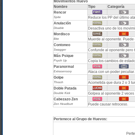
Movimientos Huevo
Nombre
Tipo
Categoría
Rencor
Spite
Reduce los PP del último ata
Anulación
Disable
Desactiva uno de los movimi
Mordisco
Bite
Muerde al oponente. Puede 
Contoneo
Swagger
Confunde al oponente pero
Más Psique
Psych Up
Copia los cambios de estado 
Paranormal
Extrasensory
Ataca con un poder peculiar
Golpe
Thrash
Acometida que dura 2 o 3 turn
Doble Patada
Double Kick
Golpea al oponente 2 veces 
Cabezazo Zen
Zen Headbutt
Puede causar retroceso.
Pertenece al Grupo de Huevos:
Pert