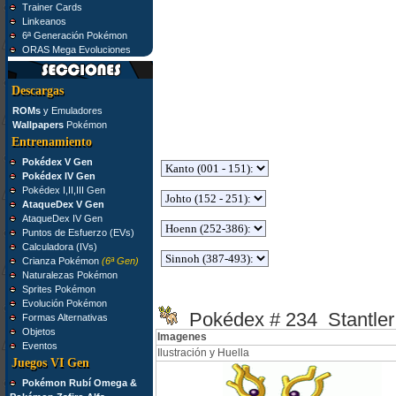
Trainer Cards
Linkeanos
6ª Generación Pokémon
ORAS Mega Evoluciones
Descargas
ROMs
y Emuladores
Wallpapers
Pokémon
Entrenamiento
Pokédex V Gen
Pokédex IV Gen
Pokédex I,II,III Gen
AtaqueDex V Gen
AtaqueDex IV Gen
Puntos de Esfuerzo (EVs)
Calculadora (IVs)
Crianza Pokémon
(6ª Gen)
Naturalezas Pokémon
Sprites Pokémon
Evolución Pokémon
Pokédex # 234 Stantler
Formas Alternativas
Objetos
Imagenes
Eventos
Ilustración y Huella
Juegos VI Gen
Pokémon Rubí Omega &