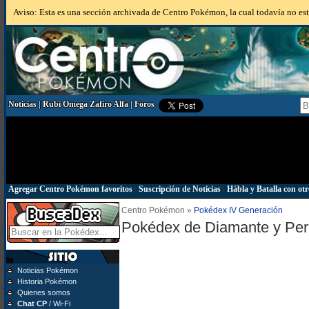
Aviso: Esta es una sección archivada de Centro Pokémon, la cual todavía no está
Noticias
|
Rubí Omega Zafiro Alfa
|
Foros
Agregar Centro Pokémon favoritos
|
Suscripción de Noticias
|
Hábla y Batalla con otr
Centro Pokémon »
Pokédex IV Generación
Pokédex de Diamante y Per
Noticias Pokémon
Historia Pokémon
Quienes somos
Chat CP
/ Wi-Fi