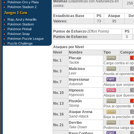
Mínimas
Estadísticas con
Naturaleza en
Pokémon Oro y Plata
256
contra
:
Pokémon Stadium 2
Juegos I Gen
Estadísticas Base
PS
Ataque
De
Rojo, Azul y Amarillo
Valores:
73
95
Pokémon Stadium
Pokémon Pinball
Puntos de Esfuerzo
(Effort Points)
PS
Pokémon Snap
Puntos de Esfuerzo:
0
Pokémon Puzzle League
Puzzle Challenge
Ataques por Nivel
Nivel
Nombre
Tipo
Categor
Placaje
Nv. 1
Tackle
Carga contra el o
Malicioso
Nv. 3
Leer
Asusta al oponent
Impresionar
Nv. 7
Astonish
Ataque que sorpre
Hipnosis
Nv. 10
Hypnosis
Ataque que duerm
Pisotón
Nv. 13
Stomp
Pisa al oponente.
Ataque Arena
Nv. 16
Sand-Attack
Baja la precisión 
Derribo
Nv. 21
Take Down
Poderosa carga qu
Rayo Confuso