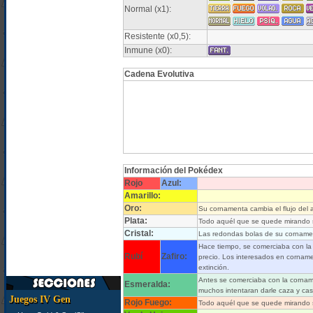
Normal (x1):
Resistente (x0,5):
Inmune (x0):
Cadena Evolutiva
Información del Pokédex
Rojo
Azul:
Amarillo:
Oro:
Su cornamenta cambia el flujo del a
Plata:
Todo aquél que se quede mirando su 
Cristal:
Las redondas bolas de su cornamen
Hace tiempo, se comerciaba con l
Rubí
Zafiro:
precio. Los interesados en corname
extinción.
Antes se comerciaba con la corna
Esmeralda:
muchos intentaran darle caza y cas
Juegos IV Gen
Rojo Fuego:
Todo aquél que se quede mirando su 