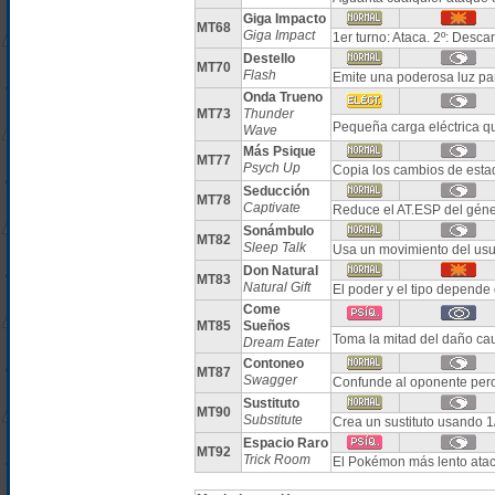
Giga Impacto
MT68
Giga Impact
1er turno: Ataca. 2º: Desca
Destello
MT70
Flash
Emite una poderosa luz par
Onda Trueno
MT73
Thunder
Pequeña carga eléctrica qu
Wave
Más Psique
MT77
Psych Up
Copia los cambios de estad
Seducción
MT78
Captivate
Reduce el AT.ESP del géne
Sonámbulo
MT82
Sleep Talk
Usa un movimiento del usua
Don Natural
MT83
Natural Gift
El poder y el tipo depende
Come
MT85
Sueños
Toma la mitad del daño c
Dream Eater
Contoneo
MT87
Swagger
Confunde al oponente pe
Sustituto
MT90
Substitute
Crea un sustituto usando 1
Espacio Raro
MT92
Trick Room
El Pokémon más lento atac