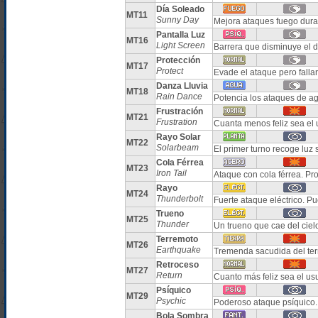
Día Soleado
MT11
Sunny Day
Mejora ataques fuego dura
Pantalla Luz
MT16
Light Screen
Barrera que disminuye el 
Protección
MT17
Protect
Evade el ataque pero falla
Danza Lluvia
MT18
Rain Dance
Potencia los ataques de ag
Frustración
MT21
Frustration
Cuanta menos feliz sea el 
Rayo Solar
MT22
Solarbeam
El primer turno recoge luz 
Cola Férrea
MT23
Iron Tail
Ataque con cola férrea. Pr
Rayo
MT24
Thunderbolt
Fuerte ataque eléctrico. Pu
Trueno
MT25
Thunder
Un trueno que cae del ciel
Terremoto
MT26
Earthquake
Tremenda sacudida del ter
Retroceso
MT27
Return
Cuanto más feliz sea el us
Psíquico
MT29
Psychic
Poderoso ataque psíquico.
Bola Sombra