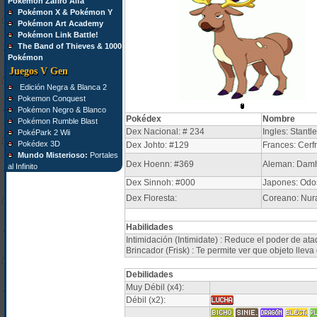
Pokémon Zafiro Alfa
Pokémon X & Pokémon Y
Pokémon Art Academy
Pokémon Link Battle!
The Band of Thieves & 1000
Pokémon
Juegos V Gen
Edición Negra & Blanca 2
Pokemon Conquest
Pokémon Negro & Blanco
Pokédex
Nombre
Pokémon Rumble Blast
Dex Nacional: # 234
Ingles: Stantle
PokéPark 2 Wii
Pokédex 3D
Dex Johto: #129
Frances: Cerf
Mundo Misterioso:
Portales
Dex Hoenn: #369
Aleman: Damh
al Infinito
Dex Sinnoh: #000
Japones: Odo
Dex Floresta:
Coreano: Nura
Habilidades
Intimidación (Intimidate) : Reduce el poder de a
Brincador (Frisk) : Te permite ver que objeto ll
Debilidades
Muy Débil (x4):
Débil (x2):