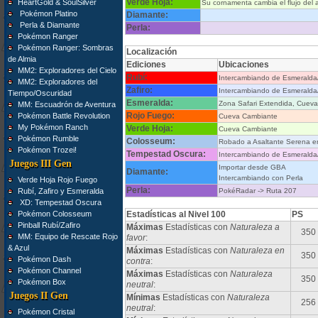
Verde Hoja:
HeartGold & SoulSilver
Su cornamenta cambia el flujo del a
Pokémon Platino
Diamante:
Perla & Diamante
Perla:
Pokémon Ranger
Pokémon Ranger: Sombras
Localización
de Almia
Ediciones
Ubicaciones
MM2: Exploradores del Cielo
Rubí:
Intercambiando de Esmerald
MM2: Exploradores del
Zafiro:
Intercambiando de Esmerald
Tiempo/Oscuridad
Esmeralda:
Zona Safari Extendida, Cuev
MM: Escuadrón de Aventura
Rojo Fuego:
Pokémon Battle Revolution
Cueva Cambiante
My Pokémon Ranch
Verde Hoja:
Cueva Cambiante
Pokémon Rumble
Colosseum:
Robado a Asaltante Serena e
Pokémon Trozei!
Tempestad Oscura:
Intercambiando de Esmerald
Juegos III Gen
Importar desde GBA
Diamante:
Intercambiando con Perla
Verde Hoja Rojo Fuego
Perla:
Rubí, Zafiro y Esmeralda
PokéRadar -> Ruta 207
XD: Tempestad Oscura
Pokémon Colosseum
Estadísticas al Nivel 100
PS
Pinball Rubí/Zafiro
Máximas
Estadísticas con
Naturaleza a
350
MM: Equipo de Rescate Rojo
favor
:
& Azul
Máximas
Estadísticas con
Naturaleza en
350
Pokémon Dash
contra
:
Pokémon Channel
Máximas
Estadísticas con
Naturaleza
350
Pokémon Box
neutral
:
Juegos II Gen
Mínimas
Estadísticas con
Naturaleza
256
neutral
:
Pokémon Cristal