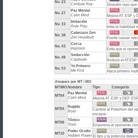
Nv. 23
Confuse Ray
Síniestro rayo que
Paz Mental
Nv. 27
Calm Mind
Mejora AT. ESP. y 
Imitación
Nv. 33
Role Play
Imita la habilidad
Cabezazo Zen
Nv. 38
Zen Headbutt
Puede causar retr
Cerca
Nv. 43
Imprison
Evita que el opon
Seducción
Nv. 49
Captivate
Reduce el AT.ESP 
Yo Primero
Nv. 53
Me First
Ataca primero mult
Ataques por MT / MO
MT/MO
Nombre
Tipo
Categoría
Paz Mental
MT04
Calm Mind
Mejora AT. ESP. y DEF. ESP
Rugido
MT05
Cambia al Pokémon del opo
Roar
escapar.
Tóxico
MT06
Toxic
Envenena al oponente con 
Poder Oculto
MT10
Hidden Power
El tipo y la potencia depe