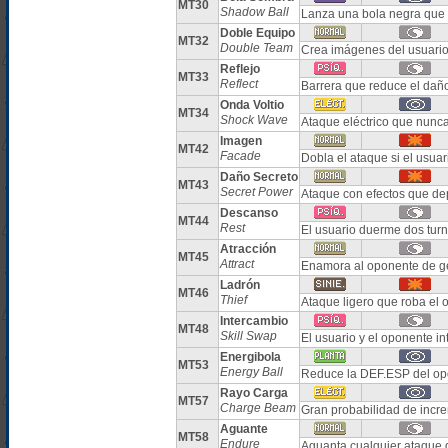
MT30
Shadow Ball
Lanza una bola negra que 
Doble Equipo
MT32
Double Team
Crea imágenes del usuario
Reflejo
MT33
Reflect
Barrera que reduce el daño 
Onda Voltio
MT34
Shock Wave
Ataque eléctrico que nunca
Imagen
MT42
Facade
Dobla el ataque si el usua
Daño Secreto
MT43
Secret Power
Ataque con efectos que de
Descanso
MT44
Rest
El usuario duerme dos tur
Atracción
MT45
Attract
Enamora al oponente de g
Ladrón
MT46
Thief
Ataque ligero que roba el 
Intercambio
MT48
Skill Swap
El usuario y el oponente i
Energibola
MT53
Energy Ball
Reduce la DEF.ESP del opo
Rayo Carga
MT57
Charge Beam
Gran probabilidad de incre
Aguante
MT58
Endure
Aguanta cualquier ataque 