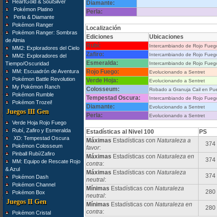
HeartGold & SoulSilver
Diamante:
Pokémon Platino
Perla:
Perla & Diamante
Pokémon Ranger
Localización
Pokémon Ranger: Sombras
Ediciones
Ubicaciones
de Almia
Rubí:
Intercambiando de Rojo Fueg
MM2: Exploradores del Cielo
Zafiro:
Intercambiando de Rojo Fueg
MM2: Exploradores del
Esmeralda:
Tiempo/Oscuridad
Intercambiando de Rojo Fueg
MM: Escuadrón de Aventura
Rojo Fuego:
Evolucionando a Sentret
Pokémon Battle Revolution
Verde Hoja:
Evolucionando a Sentret
My Pokémon Ranch
Colosseum:
Robado a Granuja Cail en Pueb
Pokémon Rumble
Tempestad Oscura:
Intercambiando de Rojo Fueg
Pokémon Trozei!
Diamante:
Evolucionando a Sentret
Juegos III Gen
Perla:
Evolucionando a Sentret
Verde Hoja Rojo Fuego
Rubí, Zafiro y Esmeralda
Estadísticas al Nivel 100
PS
XD: Tempestad Oscura
Máximas
Estadísticas con
Naturaleza a
374
Pokémon Colosseum
favor
:
Pinball Rubí/Zafiro
Máximas
Estadísticas con
Naturaleza en
374
MM: Equipo de Rescate Rojo
contra
:
& Azul
Máximas
Estadísticas con
Naturaleza
374
Pokémon Dash
neutral
:
Pokémon Channel
Mínimas
Estadísticas con
Naturaleza
280
Pokémon Box
neutral
:
Juegos II Gen
Mínimas
Estadísticas con
Naturaleza en
280
contra
:
Pokémon Cristal