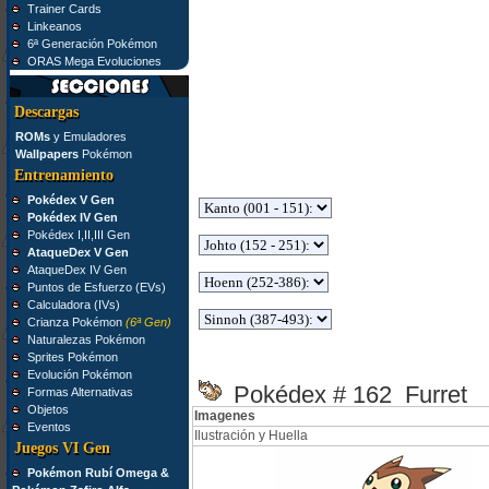
Trainer Cards
Linkeanos
6ª Generación Pokémon
ORAS Mega Evoluciones
Descargas
ROMs
y Emuladores
Wallpapers
Pokémon
Entrenamiento
Pokédex V Gen
Pokédex IV Gen
Pokédex I,II,III Gen
AtaqueDex V Gen
AtaqueDex IV Gen
Puntos de Esfuerzo (EVs)
Calculadora (IVs)
Crianza Pokémon
(6ª Gen)
Naturalezas Pokémon
Sprites Pokémon
Evolución Pokémon
Pokédex # 162 Furret
Formas Alternativas
Objetos
Imagenes
Eventos
Ilustración y Huella
Juegos VI Gen
Pokémon Rubí Omega &