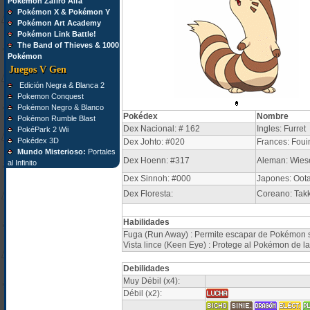
Pokémon Zafiro Alfa
Pokémon X & Pokémon Y
Pokémon Art Academy
Pokémon Link Battle!
The Band of Thieves & 1000
Pokémon
Juegos V Gen
Edición Negra & Blanca 2
Pokemon Conquest
Pokémon Negro & Blanco
Pokédex
Nombre
Pokémon Rumble Blast
Dex Nacional: # 162
Ingles: Furret
PokéPark 2 Wii
Pokédex 3D
Dex Johto: #020
Frances: Foui
Mundo Misterioso:
Portales
Dex Hoenn: #317
Aleman: Wies
al Infinito
Dex Sinnoh: #000
Japones: Oota
Dex Floresta:
Coreano: Takk
Habilidades
Fuga (Run Away) : Permite escapar de Pokémon sa
Vista lince (Keen Eye) : Protege al Pokémon de la
Debilidades
Muy Débil (x4):
Débil (x2):