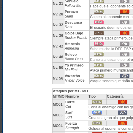
Señuelo
Nv. 21
Follow Me
Hace que el oponente solo
Portazo
Nv. 28
Slam
Golpea al oponente con la
Descanso
Nv. 32
Rest
El usuario duerme dos tur
Golpe Bajo
Nv. 36
Sucker Punch
Siempre ataca primero, per
Amnesia
Nv. 42
Amnesia
Sube mucho la DEF. ESP. d
Relevo
Nv. 46
Baton Pass
Cambia al usuario por ot
Yo Primero
Nv. 50
Me First
Ataca primero multiplicand
Vozarrón
Nv. 56
Hyper Voice
Ataque sonoro que daña a
Ataques por MT / MO
MT/MO
Nombre
Tipo
Categoría
Corte
MO01
Cut
Corta al enemigo con las g
Surf
MO03
Surf
Crea una gran ola que gol
Fuerza
MO04
Strength
Golpea al oponente con gr