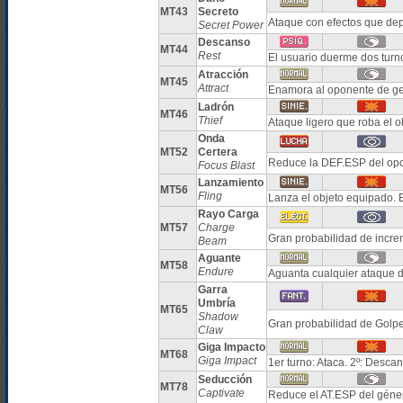
MT43
Secreto
Ataque con efectos que dep
Secret Power
Descanso
MT44
Rest
El usuario duerme dos turn
Atracción
MT45
Attract
Enamora al oponente de ge
Ladrón
MT46
Thief
Ataque ligero que roba el 
Onda
MT52
Certera
Reduce la DEF.ESP del opo
Focus Blast
Lanzamiento
MT56
Fling
Lanza el objeto equipado. 
Rayo Carga
MT57
Charge
Gran probabilidad de increm
Beam
Aguante
MT58
Endure
Aguanta cualquier ataque 
Garra
Umbría
MT65
Shadow
Gran probabilidad de Golpe
Claw
Giga Impacto
MT68
Giga Impact
1er turno: Ataca. 2º: Desca
Seducción
MT78
Captivate
Reduce el AT.ESP del géner