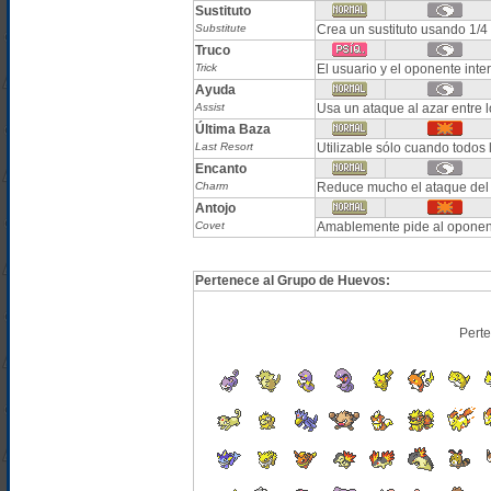
Sustituto
Substitute
Crea un sustituto usando 1/4
Truco
Trick
El usuario y el oponente int
Ayuda
Assist
Usa un ataque al azar entre l
Última Baza
Last Resort
Utilizable sólo cuando todos
Encanto
Charm
Reduce mucho el ataque del
Antojo
Covet
Amablemente pide al oponen
Pertenece al Grupo de Huevos:
Pert