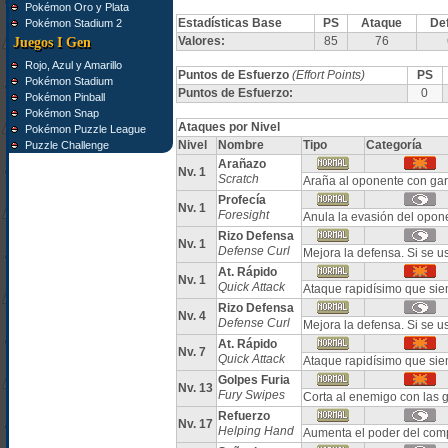
Pokémon Oro y Plata
Estadísticas Base
PS
Ataque
De
Pokémon Stadium 2
Valores:
85
76
Juegos I Gen
Rojo, Azul y Amarillo
Puntos de Esfuerzo
(Effort Points)
PS
Pokémon Stadium
Puntos de Esfuerzo:
0
Pokémon Pinball
Pokémon Snap
Ataques por Nivel
Pokémon Puzzle League
Nivel
Nombre
Tipo
Categoría
Puzzle Challenge
Arañazo
Nv. 1
Scratch
Araña al oponente con gar
Profecía
Nv. 1
Foresight
Anula la evasión del opon
Rizo Defensa
Nv. 1
Defense Curl
Mejora la defensa. Si se
At. Rápido
Nv. 1
Quick Attack
Ataque rapidísimo que sie
Rizo Defensa
Nv. 4
Defense Curl
Mejora la defensa. Si se
At. Rápido
Nv. 7
Quick Attack
Ataque rapidísimo que sie
Golpes Furia
Nv. 13
Fury Swipes
Corta al enemigo con las 
Refuerzo
Nv. 17
Helping Hand
Aumenta el poder del comp