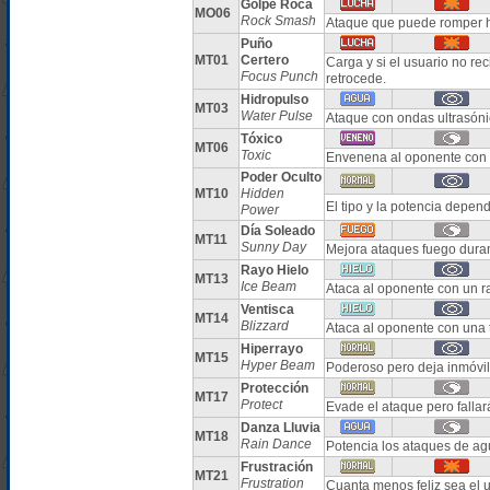
Golpe Roca
MO06
Rock Smash
Ataque que puede romper h
Puño
MT01
Certero
Carga y si el usuario no r
Focus Punch
retrocede.
Hidropulso
MT03
Water Pulse
Ataque con ondas ultrasóni
Tóxico
MT06
Toxic
Envenena al oponente con 
Poder Oculto
MT10
Hidden
El tipo y la potencia depe
Power
Día Soleado
MT11
Sunny Day
Mejora ataques fuego duran
Rayo Hielo
MT13
Ice Beam
Ataca al oponente con un r
Ventisca
MT14
Blizzard
Ataca al oponente con una 
Hiperrayo
MT15
Hyper Beam
Poderoso pero deja inmóvil 
Protección
MT17
Protect
Evade el ataque pero falla
Danza Lluvia
MT18
Rain Dance
Potencia los ataques de ag
Frustración
MT21
Frustration
Cuanta menos feliz sea el u