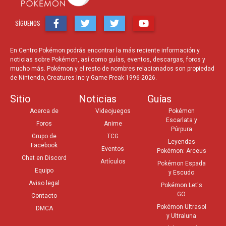
SÍGUENOS
En Centro Pokémon podrás encontrar la más reciente información y
noticias sobre Pokémon, así como guías, eventos, descargas, foros y
mucho más. Pokémon y el resto de nombres relacionados son propiedad
de Nintendo, Creatures Inc y Game Freak 1996-2026.
Sitio
Noticias
Guías
Acerca de
Videojuegos
Pokémon
Escarlata y
Foros
Anime
Púrpura
Grupo de
TCG
Leyendas
Facebook
Eventos
Pokémon: Arceus
Chat en Discord
Artículos
Pokémon Espada
Equipo
y Escudo
Aviso legal
Pokémon Let's
GO
Contacto
Pokémon Ultrasol
DMCA
y Ultraluna