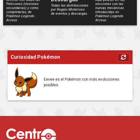
Peticiones (misiones
secciones con las
Todas las distribuciones
secundarias) y cómo
nuevas mecánicas
por Regalo Misterioso
completarlas, de
introducidas en
de eventos y descargas.
Pokémon Legends:
Pokémon Legends
Arceus
Arceus.
Curiosidad Pokémon
Eevee es el Pokémon con más evoluciones
posibles.