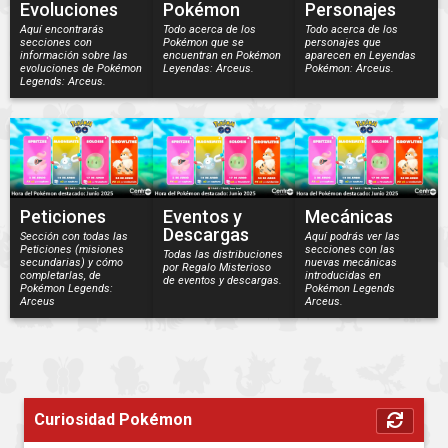
Evoluciones
Pokémon
Personajes
Aquí encontrarás
Todo acerca de los
Todo acerca de los
secciones con
Pokémon que se
personajes que
información sobre las
encuentran en Pokémon
aparecen en Leyendas
evoluciones de Pokémon
Leyendas: Arceus.
Pokémon: Arceus.
Legends: Arceus.
Peticiones
Eventos y
Mecánicas
Descargas
Sección con todas las
Aquí podrás ver las
Peticiones (misiones
secciones con las
Todas las distribuciones
secundarias) y cómo
nuevas mecánicas
por Regalo Misterioso
completarlas, de
introducidas en
de eventos y descargas.
Pokémon Legends:
Pokémon Legends
Arceus
Arceus.
Curiosidad Pokémon