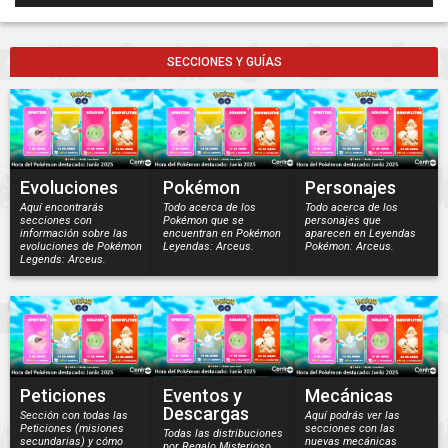
SECCIONES Y GUÍAS
Evoluciones
Pokémon
Personajes
Aquí encontrarás
Todo acerca de los
Todo acerca de los
secciones con
Pokémon que se
personajes que
información sobre las
encuentran en Pokémon
aparecen en Leyendas
evoluciones de Pokémon
Leyendas: Arceus.
Pokémon: Arceus.
Legends: Arceus.
Peticiones
Eventos y
Mecánicas
Descargas
Sección con todas las
Aquí podrás ver las
Peticiones (misiones
secciones con las
Todas las distribuciones
secundarias) y cómo
nuevas mecánicas
por Regalo Misterioso