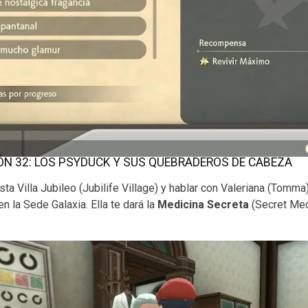
ÓN 32: LOS PSYDUCK Y SUS QUEBRADEROS DE CABEZA
asta Villa Jubileo (Jubilife Village) y hablar con Valeriana (Tomma
en la Sede Galaxia. Ella te dará la
Medicina Secreta
(Secret Medi