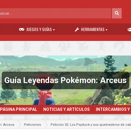
JUEGOS Y GUÍAS
HERRAMIENTAS
Guía Leyendas Pokémon: Arceus
PÁGINA PRINCIPAL
NOTICIAS Y ARTÍCULOS
INTERCAMBIOS Y
: Arceus
Peticiones
Petición 32: Los Psyduck y sus quebraderos de 