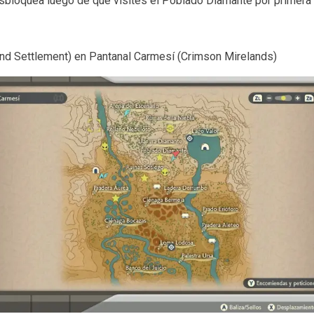
esbloquea luego de que visites el Poblado Diamante por primera
d Settlement) en Pantanal Carmesí (Crimson Mirelands)