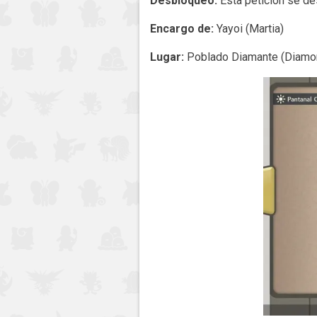
Desbloqueo:
Esta petición se d
Encargo de:
Yayoi (Martia)
Lugar:
Poblado Diamante (Diamon