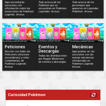
Aquí encontrarás
Todo acerca de los
Todo acerca de los
secciones con
Pokémon que se
personajes que
información sobre las
encuentran en Pokémon
aparecen en Leyendas
evoluciones de Pokémon
Leyendas: Arceus.
Pokémon: Arceus.
Legends: Arceus.
Peticiones
Eventos y
Mecánicas
Descargas
Sección con todas las
Aquí podrás ver las
Peticiones (misiones
secciones con las
Todas las distribuciones
secundarias) y cómo
nuevas mecánicas
por Regalo Misterioso
completarlas, de
introducidas en
de eventos y descargas.
Pokémon Legends:
Pokémon Legends
Arceus
Arceus.
Curiosidad Pokémon