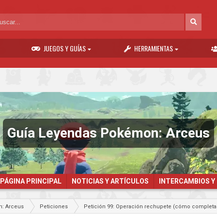
JUEGOS Y GUÍAS
HERRAMIENTAS
Guía Leyendas Pokémon: Arceus
PÁGINA PRINCIPAL
NOTICIAS Y ARTÍCULOS
INTERCAMBIOS Y
: Arceus
Peticiones
Petición 99: Operación rechupete (cómo complet