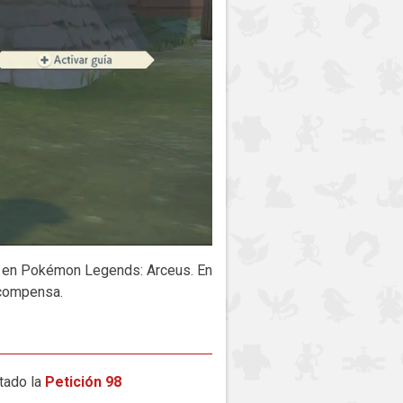
9
en Pokémon Legends: Arceus. En
ecompensa.
etado la
Petición 98