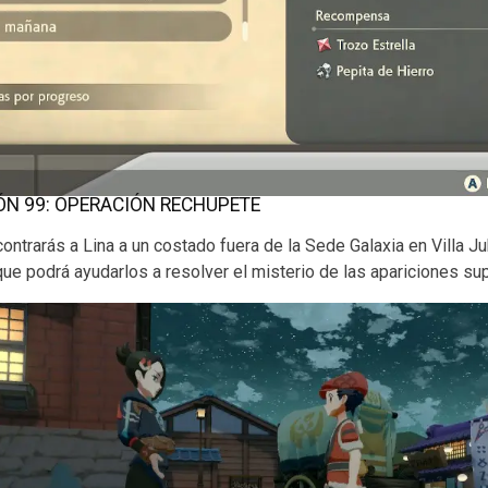
ÓN 99: OPERACIÓN RECHUPETE
ncontrarás a Lina a un costado fuera de la Sede Galaxia en Villa Ju
ue podrá ayudarlos a resolver el misterio de las apariciones s