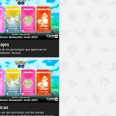
ajes
a de los personajes que aparecen en
okémon: Arceus.
icas
s ver las secciones con las nuevas
introducidas en Pokémon Legends Arceus.