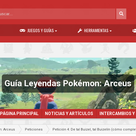
JUEGOS Y GUÍAS
HERRAMIENTAS
Guía Leyendas Pokémon: Arceus
PÁGINA PRINCIPAL
NOTICIAS Y ARTÍCULOS
INTERCAMBIOS Y
: Arceus
Peticiones
Petición 4: De tal Buizel, tal Buizelín (cómo com