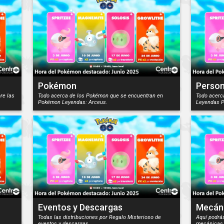
Pokémon
Person
re las
Todo acerca de los Pokémon que se encuentran en
Todo acerc
Pokémon Leyendas: Arceus.
Leyendas P
Eventos y Descargas
Mecán
Todas las distribuciones por Regalo Misterioso de
Aquí podrá
eventos y descargas.
mecánicas 