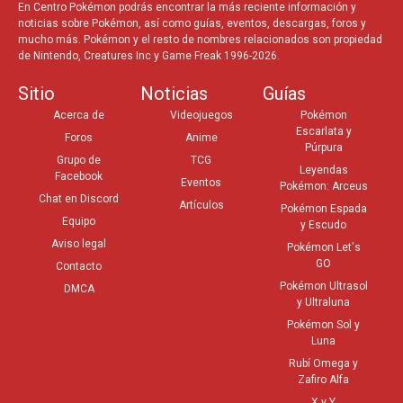
En Centro Pokémon podrás encontrar la más reciente información y
noticias sobre Pokémon, así como guías, eventos, descargas, foros y
mucho más. Pokémon y el resto de nombres relacionados son propiedad
de Nintendo, Creatures Inc y Game Freak 1996-2026.
Sitio
Noticias
Guías
Acerca de
Videojuegos
Pokémon
Escarlata y
Foros
Anime
Púrpura
Grupo de
TCG
Leyendas
Facebook
Eventos
Pokémon: Arceus
Chat en Discord
Artículos
Pokémon Espada
Equipo
y Escudo
Aviso legal
Pokémon Let's
GO
Contacto
Pokémon Ultrasol
DMCA
y Ultraluna
Pokémon Sol y
Luna
Rubí Omega y
Zafiro Alfa
X y Y