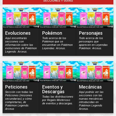
SECCIONES Y GUÍAS
Evoluciones
Pokémon
Personajes
Aquí encontrarás
Todo acerca de los
Todo acerca de los
secciones con
Pokémon que se
personajes que
información sobre las
encuentran en Pokémon
aparecen en Leyendas
evoluciones de Pokémon
Leyendas: Arceus.
Pokémon: Arceus.
Legends: Arceus.
Peticiones
Eventos y
Mecánicas
Descargas
Sección con todas las
Aquí podrás ver las
Peticiones (misiones
secciones con las
Todas las distribuciones
secundarias) y cómo
nuevas mecánicas
por Regalo Misterioso
completarlas, de
introducidas en
de eventos y descargas.
Pokémon Legends:
Pokémon Legends
Arceus
Arceus.