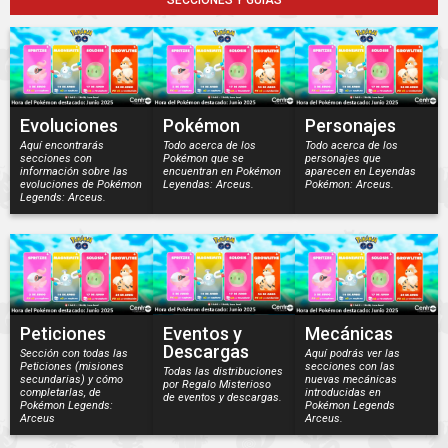
SECCIONES Y GUÍAS
Evoluciones
Pokémon
Personajes
Aquí encontrarás
Todo acerca de los
Todo acerca de los
secciones con
Pokémon que se
personajes que
información sobre las
encuentran en Pokémon
aparecen en Leyendas
evoluciones de Pokémon
Leyendas: Arceus.
Pokémon: Arceus.
Legends: Arceus.
Peticiones
Eventos y
Mecánicas
Descargas
Sección con todas las
Aquí podrás ver las
Peticiones (misiones
secciones con las
Todas las distribuciones
secundarias) y cómo
nuevas mecánicas
por Regalo Misterioso
completarlas, de
introducidas en
de eventos y descargas.
Pokémon Legends:
Pokémon Legends
Arceus
Arceus.