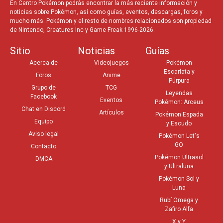
En Centro Pokémon podrás encontrar la más reciente información y
noticias sobre Pokémon, así como guías, eventos, descargas, foros y
mucho más. Pokémon y el resto de nombres relacionados son propiedad
de Nintendo, Creatures Inc y Game Freak 1996-2026.
Sitio
Noticias
Guías
Acerca de
Videojuegos
Pokémon
Escarlata y
Foros
Anime
Púrpura
Grupo de
TCG
Leyendas
Facebook
Eventos
Pokémon: Arceus
Chat en Discord
Artículos
Pokémon Espada
Equipo
y Escudo
Aviso legal
Pokémon Let's
GO
Contacto
Pokémon Ultrasol
DMCA
y Ultraluna
Pokémon Sol y
Luna
Rubí Omega y
Zafiro Alfa
X y Y