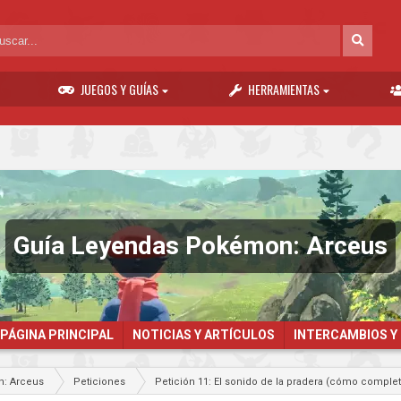
JUEGOS Y GUÍAS
HERRAMIENTAS
Guía Leyendas Pokémon: Arceus
PÁGINA PRINCIPAL
NOTICIAS Y ARTÍCULOS
INTERCAMBIOS Y
: Arceus
Peticiones
Petición 11: El sonido de la pradera (cómo compl