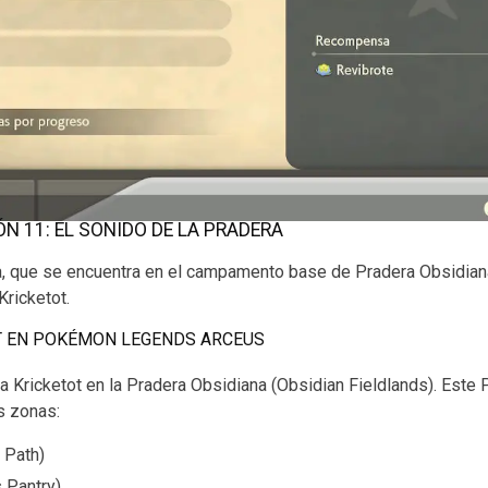
N 11: EL SONIDO DE LA PRADERA
ia, que se encuentra en el campamento base de Pradera Obsidiana
ricketot.
T EN POKÉMON LEGENDS ARCEUS
a Kricketot en la Pradera Obsidiana (Obsidian Fieldlands). Este
s zonas:
 Path)
s Pantry)