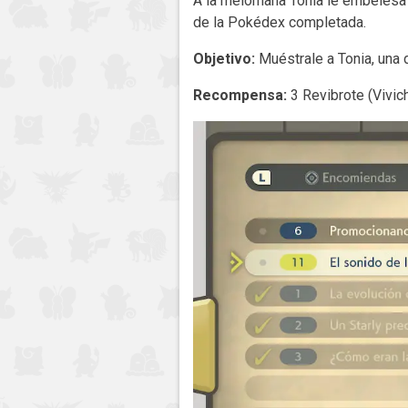
A la melómana Tonia le embelesa 
de la Pokédex completada.
Objetivo:
Muéstrale a Tonia, una 
Recompensa:
3 Revibrote (Vivic