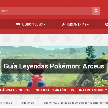
JUEGOS Y GUÍAS
HERRAMIENTAS
Guía Leyendas Pokémon: Arceus
PÁGINA PRINCIPAL
NOTICIAS Y ARTÍCULOS
INTERCAMBIOS Y
: Arceus
Peticiones
Petición 92: Gracias de todo corazón (cómo comp