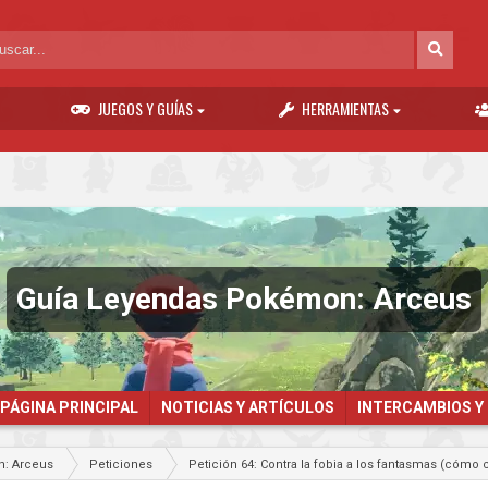
JUEGOS Y GUÍAS
HERRAMIENTAS
Guía Leyendas Pokémon: Arceus
PÁGINA PRINCIPAL
NOTICIAS Y ARTÍCULOS
INTERCAMBIOS Y
: Arceus
Peticiones
Petición 64: Contra la fobia a los fantasmas (có