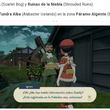
a
(Scarlet Bog) y
Ruinas de la Niebla
(Shrouded Ruins).
Tundra Alba
(Alabaster Icelands) en la zona
Páramo Algente
(B