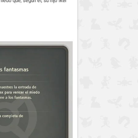
edo que, según él, su hijo Iker