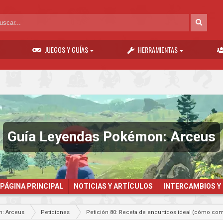
JUEGOS Y GUÍAS
HERRAMIENTAS
Guía Leyendas Pokémon: Arceus
PÁGINA PRINCIPAL
NOTICIAS Y ARTÍCULOS
INTERCAMBIOS Y
: Arceus
Peticiones
Petición 80: Receta de encurtidos ideal (cómo c