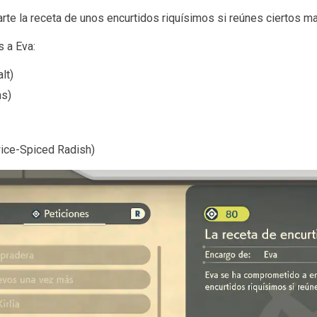
e la receta de unos encurtidos riquísimos si reúnes ciertos ma
s a Eva:
lt)
ns)
wice-Spiced Radish)