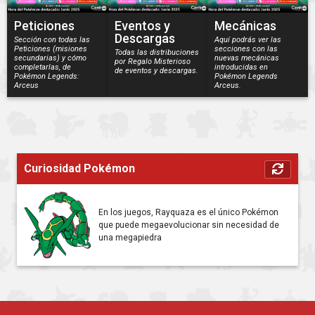
Peticiones
Eventos y
Mecánicas
Descargas
Sección con todas las
Aquí podrás ver las
Peticiones (misiones
secciones con las
Todas las distribuciones
secundarias) y cómo
nuevas mecánicas
por Regalo Misterioso
completarlas, de
introducidas en
de eventos y descargas.
Pokémon Legends:
Pokémon Legends
Arceus
Arceus.
Curiosidad Pokémon
En los juegos, Rayquaza es el único Pokémon
que puede megaevolucionar sin necesidad de
una megapiedra