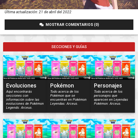
Última actualización:
21 de abril del 2022
MOSTRAR COMENTARIOS (0)
SECCIONES Y GUÍAS
Evoluciones
Pokémon
Personajes
Aquí encontrarás
Todo acerca de los
Todo acerca de los
secciones con
Pokémon que se
personajes que
información sobre las
encuentran en Pokémon
aparecen en Leyendas
evoluciones de Pokémon
Leyendas: Arceus.
Pokémon: Arceus.
Legends: Arceus.