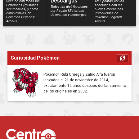
Descargas
Sección con todas las
Aquí podrás ver las
Peticiones (misiones
secciones con las
Todas las distribuciones
secundarias) y cómo
nuevas mecánicas
por Regalo Misterioso
completarlas, de
introducidas en
de eventos y descargas.
Pokémon Legends:
Pokémon Legends
Arceus
Arceus.
Curiosidad Pokémon
Pokémon Rubí Omega y Zafiro Alfa fueron
lanzados el 21 de noviembre de 2014,
exactamente 12 años después del lanzamiento
de los originales en 2002.