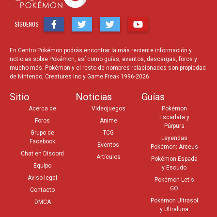
SÍGUENOS
En Centro Pokémon podrás encontrar la más reciente información y
noticias sobre Pokémon, así como guías, eventos, descargas, foros y
mucho más. Pokémon y el resto de nombres relacionados son propiedad
de Nintendo, Creatures Inc y Game Freak 1996-2026.
Sitio
Noticias
Guías
Acerca de
Videojuegos
Pokémon
Escarlata y
Foros
Anime
Púrpura
Grupo de
TCG
Leyendas
Facebook
Eventos
Pokémon: Arceus
Chat en Discord
Artículos
Pokémon Espada
Equipo
y Escudo
Aviso legal
Pokémon Let's
GO
Contacto
Pokémon Ultrasol
DMCA
y Ultraluna