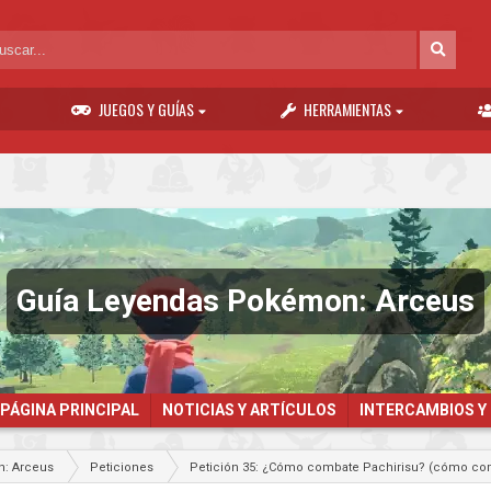
JUEGOS Y GUÍAS
HERRAMIENTAS
Guía Leyendas Pokémon: Arceus
PÁGINA PRINCIPAL
NOTICIAS Y ARTÍCULOS
INTERCAMBIOS Y
: Arceus
Peticiones
Petición 35: ¿Cómo combate Pachirisu? (cómo co